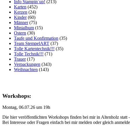
Info Stampin´up!
(213)
Karten
(452)
Kerzen
(24)
Kinder
(60)
Männer
(75)
Minialbum
(15)
Ostern
(30)
Taufe und Konfirmation
(35)
Team StempelART
(37)
Tolle Kartentechnik!!!
(35)
Tolle Technik!!!
(71)
Trauer
(17)
Verpackungen
(343)
Weihnachten
(143)
Workshops:
Montag, 06.07.26 um 19h
Die hier veröffentlichten Workshops finden bei mir in Altenholz statt
Bei Interesse oder Fragen einfach bei mir melden oder gleich anmeld