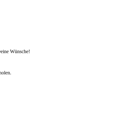
 Deine Wünsche!
holen.