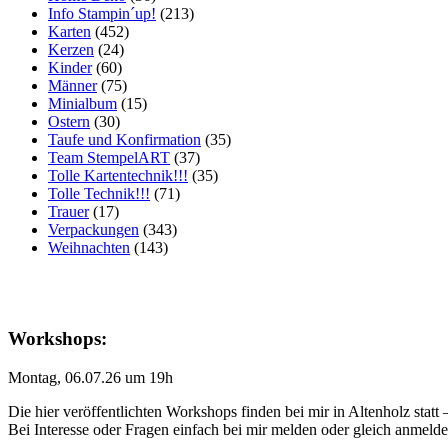
Info Stampin´up!
(213)
Karten
(452)
Kerzen
(24)
Kinder
(60)
Männer
(75)
Minialbum
(15)
Ostern
(30)
Taufe und Konfirmation
(35)
Team StempelART
(37)
Tolle Kartentechnik!!!
(35)
Tolle Technik!!!
(71)
Trauer
(17)
Verpackungen
(343)
Weihnachten
(143)
Workshops:
Montag, 06.07.26 um 19h
Die hier veröffentlichten Workshops finden bei mir in Altenholz statt
Bei Interesse oder Fragen einfach bei mir melden oder gleich anmeld