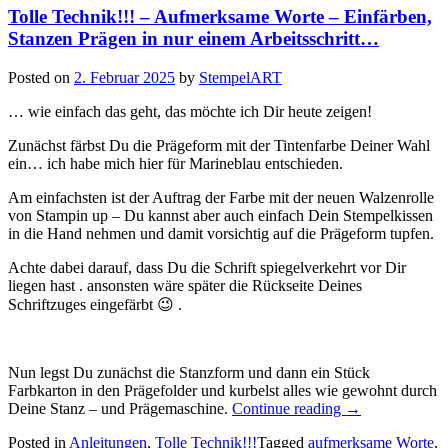
Tolle Technik!!! – Aufmerksame Worte – Einfärben,
Embossing
Resist
Stanzen Prägen in nur einem Arbeitsschritt…
Technique
und
Posted on
2. Februar 2025
by
StempelART
Maskentechnik…“
… wie einfach das geht, das möchte ich Dir heute zeigen!
Zunächst färbst Du die Prägeform mit der Tintenfarbe Deiner Wahl
ein… ich habe mich hier für Marineblau entschieden.
Am einfachsten ist der Auftrag der Farbe mit der neuen Walzenrolle
von Stampin up – Du kannst aber auch einfach Dein Stempelkissen
in die Hand nehmen und damit vorsichtig auf die Prägeform tupfen.
Achte dabei darauf, dass Du die Schrift spiegelverkehrt vor Dir
liegen hast . ansonsten wäre später die Rückseite Deines
Schriftzuges eingefärbt 😉 .
Nun legst Du zunächst die Stanzform und dann ein Stück
Farbkarton in den Prägefolder und kurbelst alles wie gewohnt durch
„Tolle
Deine Stanz – und Prägemaschine.
Continue reading
→
Technik!!!
Posted in
Anleitungen
,
Tolle Technik!!!
Tagged
aufmerksame Worte
,
–