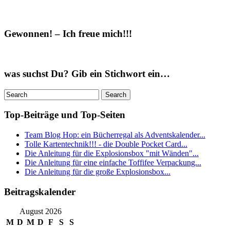
Gewonnen! – Ich freue mich!!!
was suchst Du? Gib ein Stichwort ein…
Top-Beiträge und Top-Seiten
Team Blog Hop: ein Bücherregal als Adventskalender...
Tolle Kartentechnik!!! - die Double Pocket Card...
Die Anleitung für die Explosionsbox "mit Wänden"...
Die Anleitung für eine einfache Toffifee Verpackung...
Die Anleitung für die große Explosionsbox...
Beitragskalender
August 2026
M
D
M
D
F
S
S