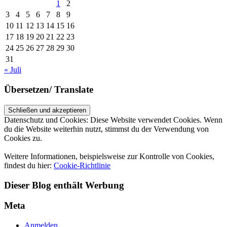
1
2
3
4
5
6
7
8
9
10
11
12
13
14
15
16
17
18
19
20
21
22
23
24
25
26
27
28
29
30
31
« Juli
Übersetzen/ Translate
Datenschutz und Cookies: Diese Website verwendet Cookies. Wenn
du die Website weiterhin nutzt, stimmst du der Verwendung von
Cookies zu.
Weitere Informationen, beispielsweise zur Kontrolle von Cookies,
findest du hier:
Cookie-Richtlinie
Dieser Blog enthält Werbung
Meta
Anmelden