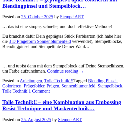
Blendingpinsel und Stempelblock…
Posted on
25. Oktober 2025
by
StempelART
… das ist eine simple, schnelle, und doch effektive Methode!
Du brauchst dafür Dein geprägtes Stück Farbkarton (ich habe hier
die
3 D Prägeform Sonnenblumenfeld
verwendet), Stempelblöcke,
Blendingpinsel und Stempeltinte Deiner Wahl…
… und tupfst dann mit dem Stempelblock auf Deine Stempelkissen,
„Tolle
um Farbe aufzunehmen.
Continue reading
→
Technik!!!
Posted in
Anleitungen
,
Tolle Technik!!!
Tagged
Blending Pinsel
,
–
Colorieren
,
Prägefolder
,
Prägen
,
Sonnenblumenfeld
,
Stempelblock
,
geprägtes
Tolle Technik!
1 Comment
Papier
colorieren
Tolle Technik!! – eine Kombination aus Embossing
mit
Blendingpinsel
Resist Technique und Maskentechnik…
und
Stempelblock…“
Posted on
25. August 2025
by
StempelART