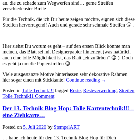
an, die zu schade zum Wegwerfen sind… gerne Streifen
verschiedenster Breite.
Für die Technik, die ich Dir heute zeigen möchte, eignen sich diese
Streifen hervorragend! Auch und gerade sehr schmale Streifen 🙂 .
Hier siehst Du worum es geht – auf den ersten Blick könnte man
meinen, das Blatt sei mit Designerpapier hinterlegt (was natürlich
auch eine tolle Möglichkeit ist, das Blatt „einzufärben“ 😉 ). Doch
es geht ja um die Papierstreifen 😉 .
Viele ausgestanzte Motive hinterlassen sehr dekorative Rahmen –
„Tolle
hier sogar einen mit Stickkante!
Continue reading
→
Technik!!!
Posted in
Tolle Technik!!!
Tagged
Reste
,
Resteverwertung
,
Streifen
,
–
Tolle Technik!
1 Comment
Resteverwertung:
Papierstreifen
Der 13. Technik Blog Hop: Tolle Kartentechnik!!! –
verschiedenster
Farben…“
eine Ziehkarte…
Posted on
5. Juli 2020
by
StempelART
… habe ich heute für den 13. Technik Blog Hop für Dich