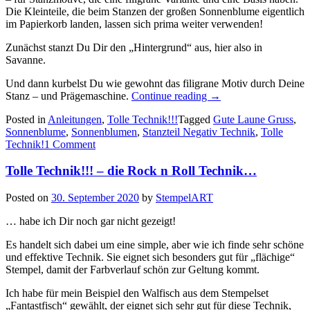
Die Kleinteile, die beim Stanzen der großen Sonnenblume eigentlich
im Papierkorb landen, lassen sich prima weiter verwenden!
Zunächst stanzt Du Dir den „Hintergrund“ aus, hier also in
Savanne.
Und dann kurbelst Du wie gewohnt das filigrane Motiv durch Deine
„Tolle
Stanz – und Prägemaschine.
Continue reading
→
Technik!!!
Posted in
Anleitungen
,
Tolle Technik!!!
Tagged
Gute Laune Gruss
,
–
Sonnenblume
,
Sonnenblumen
,
Stanzteil Negativ Technik
,
Tolle
die
Technik!
1 Comment
Stanzteil
–
Tolle Technik!!! – die Rock n Roll Technik…
Negativ
–
Technik…“
Posted on
30. September 2020
by
StempelART
… habe ich Dir noch gar nicht gezeigt!
Es handelt sich dabei um eine simple, aber wie ich finde sehr schöne
und effektive Technik. Sie eignet sich besonders gut für „flächige“
Stempel, damit der Farbverlauf schön zur Geltung kommt.
Ich habe für mein Beispiel den Walfisch aus dem Stempelset
„Fantastfisch“ gewählt, der eignet sich sehr gut für diese Technik,