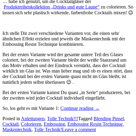
… habe ich genutzt, um die Cocktailgläser der
Produktreihenkollektion „Drinks und gute Laune“
zu colorieren. So
lassen sich sehr plastisch wirkende, farbenfrohe Cocktails mixen! 😉
Ich stelle Dir zwei verschiedene Varianten vor, die einen sehr
ähnlichen Effekt erzielen und jeweils die Maskentechnik mit der
Embossing Resist Technique kombinieren.
Bei der ersten Variante wird der gesamte untere Teil des Glases
coloriert, bei der zweiten Variante bleibt der weiße Stanzrand um
das Motiv erhalten und der Eindruck verstärkt, dass der Cocktail
wirklich im Glas ist. Was man lieber mag und ob es einen stört, dass
der Cocktail bei der ersten Variante quasi nicht im Glas bleibt, ist
natürlich jedem selbst überlassen 😉 .
Bei der ersten Variante kannst Du quasi „in Serie“ produzieren, bei
der zweiten wird jeder Cocktail individuell eingefärbt.
„Tolle
So, los geht es mit Variante 1:
Continue reading
→
Technik!!
Posted in
Anleitungen
,
Tolle Technik!!!
Tagged
Blending Pinsel
,
–
Cocktail
,
Colorieren
,
Embossing
,
Embossing Resist Technique
,
eine
Maskentechnik
,
Tolle Technik!
Leave a comment
Kombination
aus