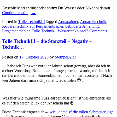
Anschließend sprühst oder spritzt Du Wasser oder Alkohol darauf…
„Tolle
Continue reading
→
Technik!!!
Posted in
Tolle Technik!!!
Tagged
Aquapainter
,
Aquarelltechnik
,
–
Aquarelltechnik auf Pergamentpapier
,
bebilderte Anleitung
,
die
Pergamentpapier
,
Tolle Technik!
,
Wassertankpinsel
3 Comments
Aquarelltechnik
auf
Tolle Technik!!! – die Stanzteil – Negativ –
Pergamentpapier…“
Technik…
Posted on
17. Oktober 2020
by
StempelART
… habe ich Dir zwar vor vier Jahren schon gezeigt, aber da ich in
meiner Workshop Runde darauf angesprochen wurde, möchte ich
sie Dir mit den tollen Sonnenblumen noch einmal vorstellen! Nach
vier Jahren darf man sich ja mal wiederholen 😉 .
Was hier wie mühsame Puzzlearbeit aussieht, ist viel einfacher, als
es auf den ersten Blick den Anschein hat 😉 .
Diese Technik eignet sich –
wie „damals“ die tollen Schmetterlinge
– für Stanzmotive, die eine filigrane Variante und eine Basis haben.