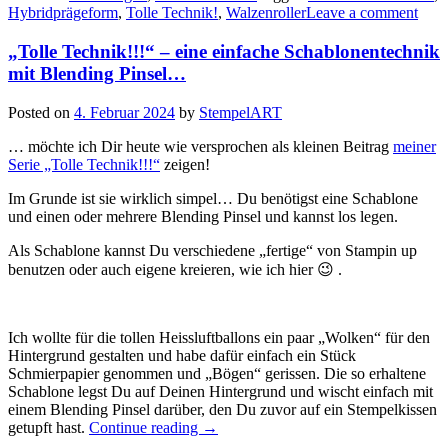
Hybridprägeform
,
Tolle Technik!
,
Walzenroller
Leave a comment
Aufmerksame
Worte
„Tolle Technik!!!“ – eine einfache Schablonentechnik
–
Einfärben,
mit Blending Pinsel…
Stanzen
Prägen
Posted on
4. Februar 2024
by
StempelART
in
nur
… möchte ich Dir heute wie versprochen als kleinen Beitrag
meiner
einem
Serie „Tolle Technik!!!“
zeigen!
Arbeitsschritt…
Im Grunde ist sie wirklich simpel… Du benötigst eine Schablone
und einen oder mehrere Blending Pinsel und kannst los legen.
Als Schablone kannst Du verschiedene „fertige“ von Stampin up
benutzen oder auch eigene kreieren, wie ich hier 😉 .
Ich wollte für die tollen Heissluftballons ein paar „Wolken“ für den
Hintergrund gestalten und habe dafür einfach ein Stück
Schmierpapier genommen und „Bögen“ gerissen. Die so erhaltene
Schablone legst Du auf Deinen Hintergrund und wischt einfach mit
einem Blending Pinsel darüber, den Du zuvor auf ein Stempelkissen
„„Tolle
getupft hast.
Continue reading
→
Technik!!!“