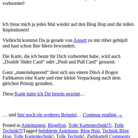
vorbereitet!
Ich freue mich ja jedes Mal wieder auf den Blog Hop und die tollen
Inspirationen!
Vielleicht kommst Du ja gerade von
Annett
zu mir rüber gehüpft
und hast schon Ihre Ideen bewundert.
Die Karte, die ich heute für Dich vorbereitet habe, wird auch
„Double Slider Card“ oder „Push and Pull Card“ genannt.
Ganz „materialsparend“ lässt sich aus einem DinA 4 Bogen
Farbkarton eine Karte und eine kleine Verpackung nach dem
gleichen Prinzip gestalten.
Diese
Karte habe ich Dir bereits gezeigt
…
„Der
… und
hier noch ein weiteres Beispiel
…
Continue reading
→
13.
Posted in
Anleitungen
,
BlogHop
,
Tolle Kartentechnik!!!
,
Tolle
Technik
Technik!!!
Tagged
bebilderte Anleitung
,
Blog Hop
,
Technik Blog
Blog
Hop
,
Tolle Kartentechnik!
,
Tolle Technik!
,
Ziehkarte
8 Comments
Hop: