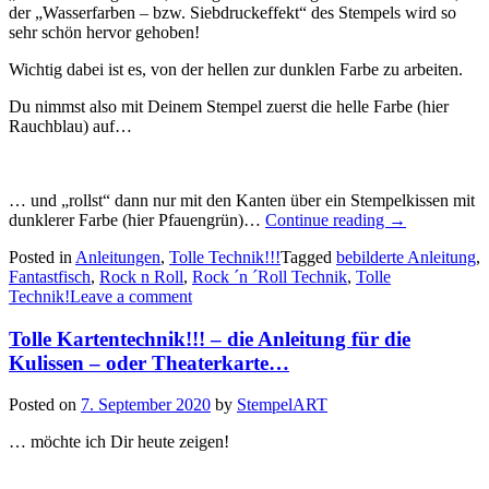
der „Wasserfarben – bzw. Siebdruckeffekt“ des Stempels wird so
sehr schön hervor gehoben!
Wichtig dabei ist es, von der hellen zur dunklen Farbe zu arbeiten.
Du nimmst also mit Deinem Stempel zuerst die helle Farbe (hier
Rauchblau) auf…
… und „rollst“ dann nur mit den Kanten über ein Stempelkissen mit
„Tolle
dunklerer Farbe (hier Pfauengrün)…
Continue reading
→
Technik!!!
Posted in
Anleitungen
,
Tolle Technik!!!
Tagged
bebilderte Anleitung
,
–
Fantastfisch
,
Rock n Roll
,
Rock ´n ´Roll Technik
,
Tolle
die
Technik!
Leave a comment
Rock
n
Tolle Kartentechnik!!! – die Anleitung für die
Roll
Technik…“
Kulissen – oder Theaterkarte…
Posted on
7. September 2020
by
StempelART
… möchte ich Dir heute zeigen!