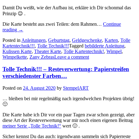
Damit Du weißt, wie der Aufbau ist, erkläre ich Dir schonmal das
Prinzip 😉 .
Die Karte besteht aus zwei Teilen: dem Rahmen…
Continue
„Tolle
reading
→
Kartentechnik!!!
Posted in
Anleitungen
,
Geburtstag
,
Geldgeschenke
,
Karten
,
Tolle
–
Kartentechnik!!!
,
Tolle Technik!!!
Tagged
bebilderte Anleitung
,
die
Kulissen Karte
,
Theater Karte
,
Tolle Kartentechnik!
,
Wimpel
,
Anleitung
Wimpelkette
,
Zany Zebras
Leave a comment
für
die
Tolle Technik!!! – Resteverwertung: Papierstreifen
Kulissen
–
verschiedenster Farben…
oder
Theaterkarte…“
Posted on
24. August 2020
by
StempelART
… bleiben bei mir regelmäßig nach irgendwelchen Projekten übrig!
🙂
Die Karte habe ich Dir vor ein paar Tagen zwar schon gezeigt, aber
diese Art der Resteverwertung war mir noch einen eigenen Beitrag
meiner Serie „Tolle Technik!“
wert 🙂 .
Sicher kennst Du das auch: irgendwann sammeln sich Papierreste