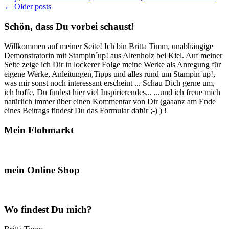
Posts
←
Older posts
Tolle
Kartentech
navigation
Schön, dass Du vorbei schaust!
–
eine
Ziehkart
Willkommen auf meiner Seite! Ich bin Britta Timm, unabhängige
Demonstratorin mit Stampin´up! aus Altenholz bei Kiel. Auf meiner
Seite zeige ich Dir in lockerer Folge meine Werke als Anregung für
eigene Werke, Anleitungen,Tipps und alles rund um Stampin´up!,
was mir sonst noch interessant erscheint ... Schau Dich gerne um,
ich hoffe, Du findest hier viel Inspirierendes... ...und ich freue mich
natürlich immer über einen Kommentar von Dir (gaaanz am Ende
eines Beitrags findest Du das Formular dafür ;-) ) !
Mein Flohmarkt
mein Online Shop
Wo findest Du mich?