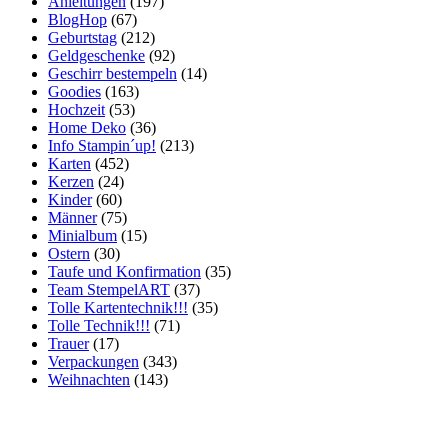
Anleitungen
(197)
BlogHop
(67)
Geburtstag
(212)
Geldgeschenke
(92)
Geschirr bestempeln
(14)
Goodies
(163)
Hochzeit
(53)
Home Deko
(36)
Info Stampin´up!
(213)
Karten
(452)
Kerzen
(24)
Kinder
(60)
Männer
(75)
Minialbum
(15)
Ostern
(30)
Taufe und Konfirmation
(35)
Team StempelART
(37)
Tolle Kartentechnik!!!
(35)
Tolle Technik!!!
(71)
Trauer
(17)
Verpackungen
(343)
Weihnachten
(143)