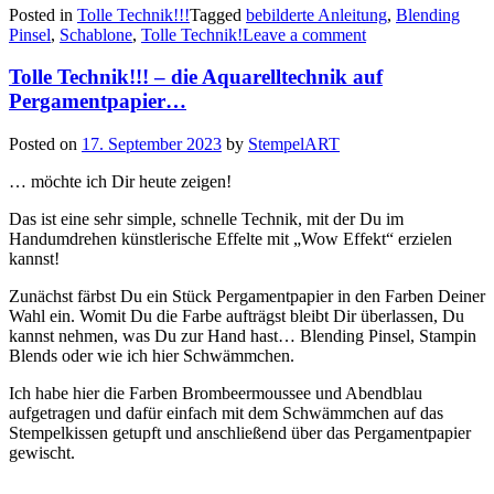
Posted in
Tolle Technik!!!
Tagged
bebilderte Anleitung
,
Blending
–
Pinsel
,
Schablone
,
Tolle Technik!
Leave a comment
eine
einfache
Tolle Technik!!! – die Aquarelltechnik auf
Schablonentechnik
mit
Pergamentpapier…
Blending
Pinsel…“
Posted on
17. September 2023
by
StempelART
… möchte ich Dir heute zeigen!
Das ist eine sehr simple, schnelle Technik, mit der Du im
Handumdrehen künstlerische Effelte mit „Wow Effekt“ erzielen
kannst!
Zunächst färbst Du ein Stück Pergamentpapier in den Farben Deiner
Wahl ein. Womit Du die Farbe aufträgst bleibt Dir überlassen, Du
kannst nehmen, was Du zur Hand hast… Blending Pinsel, Stampin
Blends oder wie ich hier Schwämmchen.
Ich habe hier die Farben Brombeermoussee und Abendblau
aufgetragen und dafür einfach mit dem Schwämmchen auf das
Stempelkissen getupft und anschließend über das Pergamentpapier
gewischt.