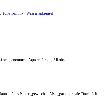
r
,
Tolle Technik!
,
Wassertankpinsel
kissen genommen, Aquarellfarben, Alkohol inks.
nn auf das Papier „gewischt“. Also „ganz normale Tinte“. Ich