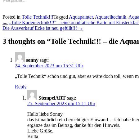
Wird geladen …
Posted in
Tolle Technik!!!
Tagged
Aquapainter
,
Aquarelltechnik
,
Aquar
Post
←
„Tolle Kartentechnik!!!“ – eine quadratische Karte mit Einsteckf
Die Ausverkauf Ecke ist neu gefüllt!!!
→
navigation
3 thoughts on “
Tolle Technik!!! – die Aqu
sonny
sagt:
24. September 2023 um 15:31 Uhr
„Tolle Technik“ schön und gut, aber es wäre doch toll, wenn
Reply
StempelART
sagt:
25. September 2023 um 15:11 Uhr
Hallo liebe Sonny,
das ist natürlich ein berechtigter Einwand… ich habe 
ergänze das im Beitrag, danke für den Hinweis.
Liebe Grüße,
Britta