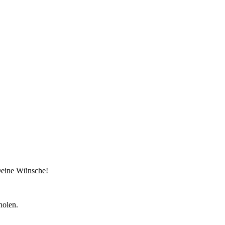
 Deine Wünsche!
holen.