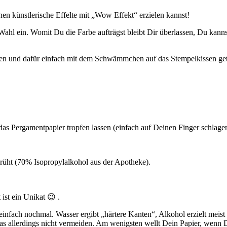
en künstlerische Effelte mit „Wow Effekt“ erzielen kannst!
Wahl ein. Womit Du die Farbe aufträgst bleibt Dir überlassen, Du ka
en und dafür einfach mit dem Schwämmchen auf das Stempelkissen getu
as Pergamentpapier tropfen lassen (einfach auf Deinen Finger schlagen
rüht (70% Isopropylalkohol aus der Apotheke).
 ist ein Unikat 😉 .
einfach nochmal. Wasser ergibt „härtere Kanten“, Alkohol erzielt meist „
 das allerdings nicht vermeiden. Am wenigsten wellt Dein Papier, wenn 