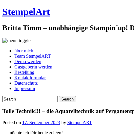
StempelArt
Britta Timm – unabhängige Stampin´up! De
über mich…
Team StempelART
Demo werden
Gastgeberin werden
Bestellung
Kontaktformular
Datenschutz
Impressum
Tolle Technik!!! – die Aquarelltechnik auf Pergamen
Posted on
17. September 2023
by
StempelART
… möchte ich Dir heute zeigen!