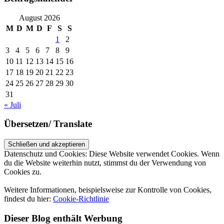
August 2026
M
D
M
D
F
S
S
1
2
3
4
5
6
7
8
9
10
11
12
13
14
15
16
17
18
19
20
21
22
23
24
25
26
27
28
29
30
31
« Juli
Übersetzen/ Translate
Datenschutz und Cookies: Diese Website verwendet Cookies. Wenn
du die Website weiterhin nutzt, stimmst du der Verwendung von
Cookies zu.
Weitere Informationen, beispielsweise zur Kontrolle von Cookies,
findest du hier:
Cookie-Richtlinie
Dieser Blog enthält Werbung