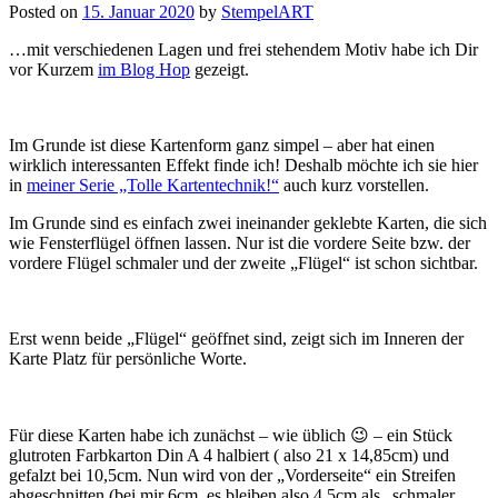
Posted on
15. Januar 2020
by
StempelART
…mit verschiedenen Lagen und frei stehendem Motiv habe ich Dir
vor Kurzem
im Blog Hop
gezeigt.
Im Grunde ist diese Kartenform ganz simpel – aber hat einen
wirklich interessanten Effekt finde ich! Deshalb möchte ich sie hier
in
meiner Serie „Tolle Kartentechnik!“
auch kurz vorstellen.
Im Grunde sind es einfach zwei ineinander geklebte Karten, die sich
wie Fensterflügel öffnen lassen. Nur ist die vordere Seite bzw. der
vordere Flügel schmaler und der zweite „Flügel“ ist schon sichtbar.
Erst wenn beide „Flügel“ geöffnet sind, zeigt sich im Inneren der
Karte Platz für persönliche Worte.
Für diese Karten habe ich zunächst – wie üblich 😉 – ein Stück
glutroten Farbkarton Din A 4 halbiert ( also 21 x 14,85cm) und
gefalzt bei 10,5cm. Nun wird von der „Vorderseite“ ein Streifen
abgeschnitten (bei mir 6cm, es bleiben also 4,5cm als „schmaler