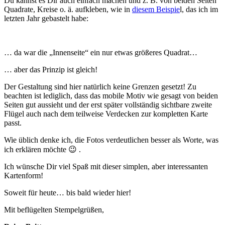
Du kannst es Dir auch einfach machen und z. B. von beiden Seiten
Quadrate, Kreise o. ä. aufkleben, wie in
diesem Beispie
l, das ich im
letzten Jahr gebastelt habe:
… da war die „Innenseite“ ein nur etwas größeres Quadrat…
… aber das Prinzip ist gleich!
Der Gestaltung sind hier natürlich keine Grenzen gesetzt! Zu
beachten ist lediglich, dass das mobile Motiv wie gesagt von beiden
Seiten gut aussieht und der erst später vollständig sichtbare zweite
Flügel auch nach dem teilweise Verdecken zur kompletten Karte
passt.
Wie üblich denke ich, die Fotos verdeutlichen besser als Worte, was
ich erklären möchte 😉 .
Ich wünsche Dir viel Spaß mit dieser simplen, aber interessanten
Kartenform!
Soweit für heute… bis bald wieder hier!
Mit beflügelten Stempelgrüßen,