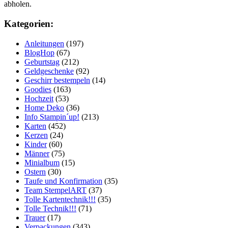
abholen.
Kategorien:
Anleitungen
(197)
BlogHop
(67)
Geburtstag
(212)
Geldgeschenke
(92)
Geschirr bestempeln
(14)
Goodies
(163)
Hochzeit
(53)
Home Deko
(36)
Info Stampin´up!
(213)
Karten
(452)
Kerzen
(24)
Kinder
(60)
Männer
(75)
Minialbum
(15)
Ostern
(30)
Taufe und Konfirmation
(35)
Team StempelART
(37)
Tolle Kartentechnik!!!
(35)
Tolle Technik!!!
(71)
Trauer
(17)
Verpackungen
(343)