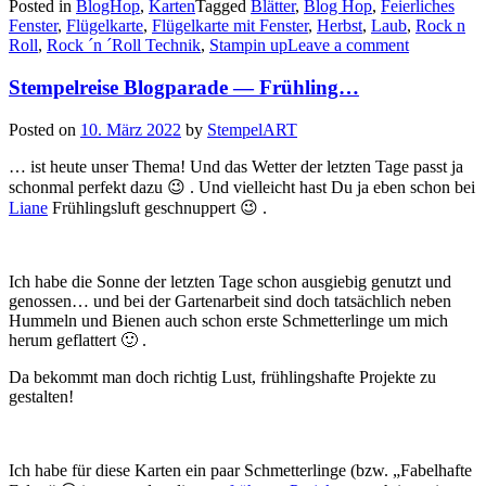
Posted in
BlogHop
,
Karten
Tagged
Blätter
,
Blog Hop
,
Feierliches
„Quer
Fenster
,
Flügelkarte
,
Flügelkarte mit Fenster
,
Herbst
,
Laub
,
Rock n
durchs
Roll
,
Rock ´n ´Roll Technik
,
Stampin up
Leave a comment
Jahr“:
(noch
Stempelreise Blogparade — Frühling…
mehr)
Herbstideen!!!…“
Posted on
10. März 2022
by
StempelART
… ist heute unser Thema! Und das Wetter der letzten Tage passt ja
schonmal perfekt dazu 😉 . Und vielleicht hast Du ja eben schon bei
Liane
Frühlingsluft geschnuppert 😉 .
Ich habe die Sonne der letzten Tage schon ausgiebig genutzt und
genossen… und bei der Gartenarbeit sind doch tatsächlich neben
Hummeln und Bienen auch schon erste Schmetterlinge um mich
herum geflattert 🙂 .
Da bekommt man doch richtig Lust, frühlingshafte Projekte zu
gestalten!
Ich habe für diese Karten ein paar Schmetterlinge (bzw. „Fabelhafte