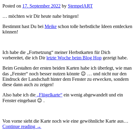
Posted on
17. September 2022
by
StempelART
… möchten wir Dir heute nahe bringen!
Bestimmt hast Du bei
Meike
schon tolle herbstliche Ideen entdecken
können!
Ich habe die „Fortsetzung“ meiner Herbstkarten für Dich
vorbereitet, die ich Dir
letzte Woche beim Blog Hop
gezeigt habe.
Beim Gestalten der ersten beiden Karten habe ich überlegt, wie man
das „Fenster“ noch besser nutzen könnte 😉 … und nicht nur den
Eindruck der Landschaft hinter dem Fenster zu erwecken, sondern
diese dann auch zu zeigen!
Also habe ich die
„Flügelkarte“
ein wenig abgewandelt und ein
Fenster eingebaut 😉 .
Von vorne sieht die Karte noch wie eine gewöhnliche Karte aus…
„Blog
Continue reading
→
Hop