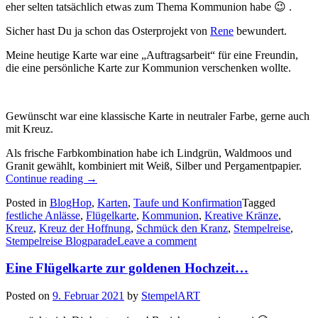
eher selten tatsächlich etwas zum Thema Kommunion habe 😉 .
Sicher hast Du ja schon das Osterprojekt von
Rene
bewundert.
Meine heutige Karte war eine „Auftragsarbeit“ für eine Freundin,
die eine persönliche Karte zur Kommunion verschenken wollte.
Gewünscht war eine klassische Karte in neutraler Farbe, gerne auch
mit Kreuz.
Als frische Farbkombination habe ich Lindgrün, Waldmoos und
Granit gewählt, kombiniert mit Weiß, Silber und Pergamentpapier.
„Stempelreise
Continue reading
→
Blogparade:
Posted in
BlogHop
,
Karten
,
Taufe und Konfirmation
Tagged
Festliche
festliche Anlässe
,
Flügelkarte
,
Kommunion
,
Kreative Kränze
,
Anlässe
Kreuz
,
Kreuz der Hoffnung
,
Schmück den Kranz
,
Stempelreise
,
2:
Stempelreise Blogparade
Leave a comment
eine
Flügelkarte
Eine Flügelkarte zur goldenen Hochzeit…
zur
Kommunion…“
Posted on
9. Februar 2021
by
StempelART