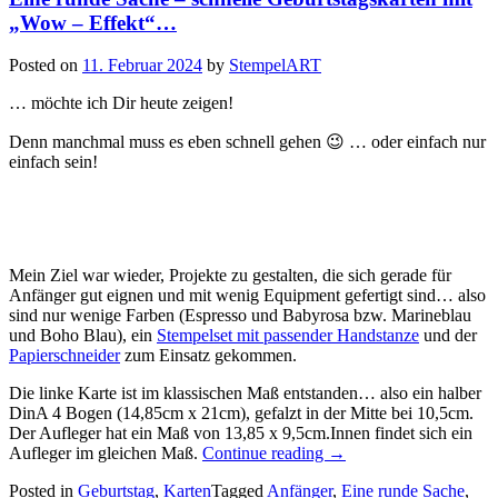
„Wow – Effekt“…
Posted on
11. Februar 2024
by
StempelART
… möchte ich Dir heute zeigen!
Denn manchmal muss es eben schnell gehen 😉 … oder einfach nur
einfach sein!
Mein Ziel war wieder, Projekte zu gestalten, die sich gerade für
Anfänger gut eignen und mit wenig Equipment gefertigt sind… also
sind nur wenige Farben (Espresso und Babyrosa bzw. Marineblau
und Boho Blau), ein
Stempelset mit passender Handstanze
und der
Papierschneider
zum Einsatz gekommen.
Die linke Karte ist im klassischen Maß entstanden… also ein halber
DinA 4 Bogen (14,85cm x 21cm), gefalzt in der Mitte bei 10,5cm.
Der Aufleger hat ein Maß von 13,85 x 9,5cm.Innen findet sich ein
„Eine
Aufleger im gleichen Maß.
Continue reading
→
runde
Posted in
Geburtstag
,
Karten
Tagged
Anfänger
,
Eine runde Sache
,
Sache