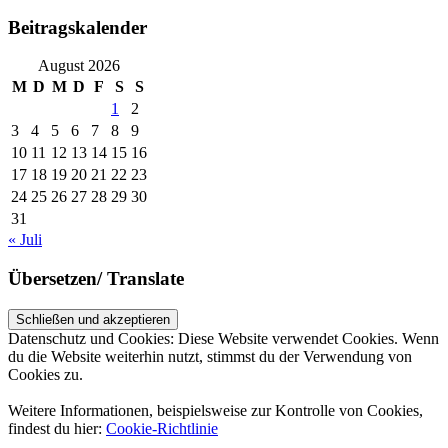
Beitragskalender
August 2026
M
D
M
D
F
S
S
1
2
3
4
5
6
7
8
9
10
11
12
13
14
15
16
17
18
19
20
21
22
23
24
25
26
27
28
29
30
31
« Juli
Übersetzen/ Translate
Datenschutz und Cookies: Diese Website verwendet Cookies. Wenn
du die Website weiterhin nutzt, stimmst du der Verwendung von
Cookies zu.
Weitere Informationen, beispielsweise zur Kontrolle von Cookies,
findest du hier:
Cookie-Richtlinie