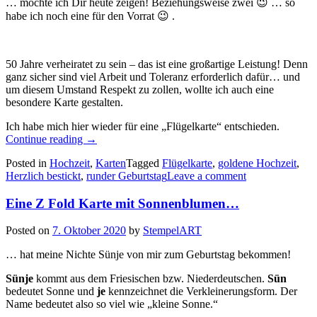
… möchte ich Dir heute zeigen! Beziehungsweise zwei 😉 … so
habe ich noch eine für den Vorrat 😉 .
50 Jahre verheiratet zu sein – das ist eine großartige Leistung! Denn
ganz sicher sind viel Arbeit und Toleranz erforderlich dafür… und
um diesem Umstand Respekt zu zollen, wollte ich auch eine
besondere Karte gestalten.
Ich habe mich hier wieder für eine „Flügelkarte“ entschieden.
„Eine
Continue reading
→
Flügelkarte
Posted in
Hochzeit
,
Karten
Tagged
Flügelkarte
,
goldene Hochzeit
,
zur
Herzlich bestickt
,
runder Geburtstag
Leave a comment
goldenen
Hochzeit…“
Eine Z Fold Karte mit Sonnenblumen…
Posted on
7. Oktober 2020
by
StempelART
… hat meine Nichte Sünje von mir zum Geburtstag bekommen!
Sünje
kommt aus dem Friesischen bzw. Niederdeutschen.
Sün
bedeutet Sonne und
je
kennzeichnet die Verkleinerungsform. Der
Name bedeutet also so viel wie „kleine Sonne.“