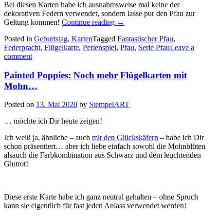
Bei diesen Karten habe ich ausnahmsweise mal keine der
dekorativen Federn verwendet, sondern lasse pur den Pfau zur
„Fantastischer
Geltung kommen!
Continue reading
→
Pfau
Posted in
Geburtstag
,
Karten
Tagged
Fantastischer Pfau
,
6:
Federpracht
,
Flügelkarte
,
Perlenspiel
,
Pfau
,
Serie Pfau
Leave a
zwei
comment
raffinierte
Flügelkarten…“
Painted Poppies: Noch mehr Flügelkarten mit
Mohn…
Posted on
13. Mai 2020
by
StempelART
… möchte ich Dir heute zeigen!
Ich weiß ja, ähnliche – auch
mit den Glückskäfern
– habe ich Dir
schon präsentiert… aber ich liebe einfach sowohl die Mohnblüten
alsauch die Farbkombination aus Schwarz und dem leuchtenden
Glutrot!
Diese erste Karte habe ich ganz neutral gehalten – ohne Spruch
kann sie eigentlich für fast jeden Anlass verwendet werden!