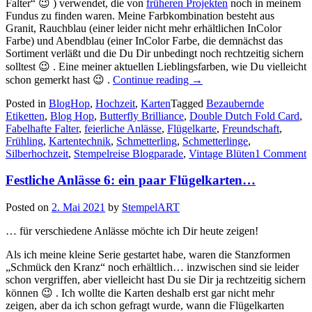
Falter“ 😉 ) verwendet, die von
früheren Projekten
noch in meinem
Fundus zu finden waren. Meine Farbkombination besteht aus
Granit, Rauchblau (einer leider nicht mehr erhältlichen InColor
Farbe) und Abendblau (einer InColor Farbe, die demnächst das
Sortiment verläßt und die Du Dir unbedingt noch rechtzeitig sichern
solltest 😉 . Eine meiner aktuellen Lieblingsfarben, wie Du vielleicht
„Stempelreise
schon gemerkt hast 😉 .
Continue reading
→
Blogparade
Posted in
BlogHop
,
Hochzeit
,
Karten
Tagged
—
Bezaubernde
Etiketten
,
Blog Hop
,
Butterfly Brilliance
,
Double Dutch Fold Card
Frühling…“
,
Fabelhafte Falter
,
feierliche Anlässe
,
Flügelkarte
,
Freundschaft
,
Frühling
,
Kartentechnik
,
Schmetterling
,
Schmetterlinge
,
Silberhochzeit
,
Stempelreise Blogparade
,
Vintage Blüten
1 Comment
Festliche Anlässe 6: ein paar Flügelkarten…
Posted on
2. Mai 2021
by
StempelART
… für verschiedene Anlässe möchte ich Dir heute zeigen!
Als ich meine kleine Serie gestartet habe, waren die Stanzformen
„Schmück den Kranz“ noch erhältlich… inzwischen sind sie leider
schon vergriffen, aber vielleicht hast Du sie Dir ja rechtzeitig sichern
können 😉 . Ich wollte die Karten deshalb erst gar nicht mehr
zeigen, aber da ich schon gefragt wurde, wann die Flügelkarten