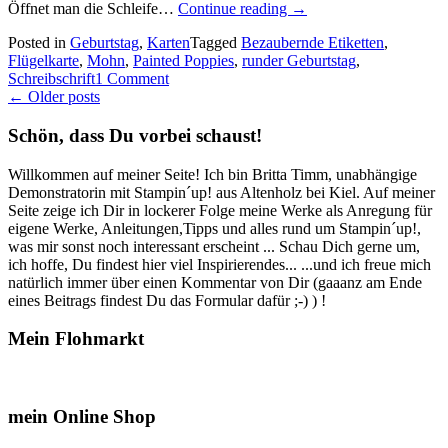
„Painted
Öffnet man die Schleife…
Continue reading
→
Poppies:
Posted in
Geburtstag
,
Karten
Tagged
Bezaubernde Etiketten
,
Noch
Flügelkarte
,
Mohn
,
Painted Poppies
,
runder Geburtstag
,
mehr
Schreibschrift
1 Comment
Flügelkarten
Posts
←
Older posts
mit
Mohn…“
navigation
Schön, dass Du vorbei schaust!
Willkommen auf meiner Seite! Ich bin Britta Timm, unabhängige
Demonstratorin mit Stampin´up! aus Altenholz bei Kiel. Auf meiner
Seite zeige ich Dir in lockerer Folge meine Werke als Anregung für
eigene Werke, Anleitungen,Tipps und alles rund um Stampin´up!,
was mir sonst noch interessant erscheint ... Schau Dich gerne um,
ich hoffe, Du findest hier viel Inspirierendes... ...und ich freue mich
natürlich immer über einen Kommentar von Dir (gaaanz am Ende
eines Beitrags findest Du das Formular dafür ;-) ) !
Mein Flohmarkt
mein Online Shop