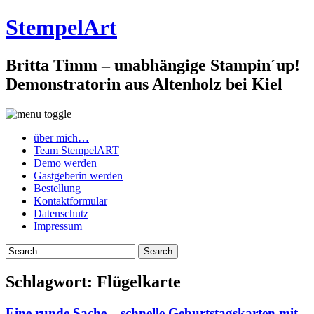
StempelArt
Britta Timm – unabhängige Stampin´up!
Demonstratorin aus Altenholz bei Kiel
über mich…
Team StempelART
Demo werden
Gastgeberin werden
Bestellung
Kontaktformular
Datenschutz
Impressum
Schlagwort:
Flügelkarte
Eine runde Sache – schnelle Geburtstagskarten mit