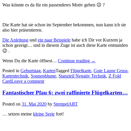
Was könnte es da für ein passenderes Motiv geben 😉 ?
Die Karte hat sie schon im September bekommen, nun kann ich sie
also hier präsentieren.
Die Anleitung
und
ein paar Beispiele
habe ich Dir vor Kurzem ja
schon gezeigt… und in diesem Zuge ist auch diese Karte entstanden
😉 .
„Eine
Wenn Du die Karte öffnest…
Continue reading
→
Z
Posted in
Geburtstag
,
Karten
Tagged
Flügelkarte
,
Gute Laune Gruss
,
Fold
Kartentechnik
,
Sonnenblume
,
Stanzteil Negativ Technik
,
Z Fold
Karte
Card
Leave a comment
mit
Sonnenblumen…“
Fantastischer Pfau 6: zwei raffinierte Flügelkarten…
Posted on
31. Mai 2020
by
StempelART
… setzen meine
kleine Serie
fort!