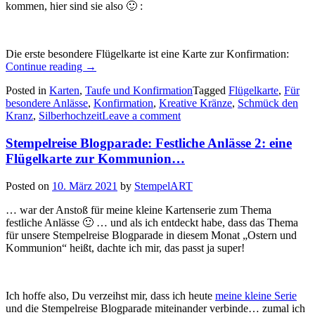
kommen, hier sind sie also 🙂 :
Die erste besondere Flügelkarte ist eine Karte zur Konfirmation:
„Festliche
Continue reading
→
Anlässe
Posted in
Karten
,
Taufe und Konfirmation
Tagged
Flügelkarte
,
Für
6:
besondere Anlässe
,
Konfirmation
,
Kreative Kränze
,
Schmück den
ein
Kranz
,
Silberhochzeit
Leave a comment
paar
Flügelkarten…“
Stempelreise Blogparade: Festliche Anlässe 2: eine
Flügelkarte zur Kommunion…
Posted on
10. März 2021
by
StempelART
… war der Anstoß für meine kleine Kartenserie zum Thema
festliche Anlässe 🙂 … und als ich entdeckt habe, dass das Thema
für unsere Stempelreise Blogparade in diesem Monat „Ostern und
Kommunion“ heißt, dachte ich mir, das passt ja super!
Ich hoffe also, Du verzeihst mir, dass ich heute
meine kleine Serie
und die Stempelreise Blogparade miteinander verbinde… zumal ich