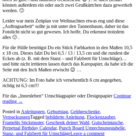
können außerdem ein oder auch zwei Grußkärtchen dazu gewerkelt
werden. 🙂
Leider war mein Zeitplan vor Weihnachten etwas eng und diese
„Auftragsarbeit“ sollte ja mit unter den Tannenbaum, daher ist das
Fotolicht nicht so gut gewesen. Ich hoffe, Du erkennst trotzdem
alles 🙂 .
Für die Hülle benötigst Du ein Stück Farbkarton in den Maßen 10,5
x 18 cm. Dieses falzt Du bei 6,5 / 13 / 13,5 cm und die rundest die
Ecken ab (z. B. mit dem Stanz – und Falzbrett für Umschläge)…
und bitte nicht irritieren lassen durch das Karopapier, da habe ich die
Seite mit den Inch Maßen erwischt 😉 …
ACHTUNG: Im Foto habe ich versehentlich 6 cm angegeben,
richtig ist 6,5 cm!!!
Für das „Innenleben“ Umschlagpapier oder Designpapier
Continue
„Die
reading
→
Anleitung
Posted in
Anleitungen
,
Geburtstag
,
Geldgeschenke
,
zum
Verpackungen
Tagged
bebilderte Anleitung
,
Flockenzauber
,
Gutscheintäschchen…“
Framelits Stickmuster
,
Geschenk deiner Wahl
,
Gutscheintasche
,
Perpetual Birthday Calendar
,
Punch Board Umrechnungstabelle
,
Stanz- und Falzbrett für Umschläge
Leave a comment