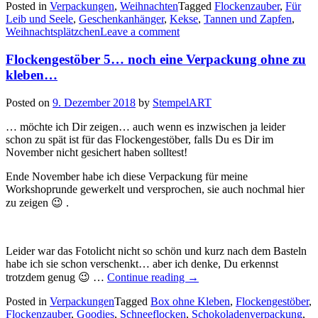
Posted in
Verpackungen
,
Weihnachten
weihnachtliche
Tagged
Flockenzauber
,
Für
Leib und Seele
,
Geschenkanhänger
Geschenkanhänger…“
,
Kekse
,
Tannen und Zapfen
,
Weihnachtsplätzchen
Leave a comment
Flockengestöber 5… noch eine Verpackung ohne zu
kleben…
Posted on
9. Dezember 2018
by
StempelART
… möchte ich Dir zeigen… auch wenn es inzwischen ja leider
schon zu spät ist für das Flockengestöber, falls Du es Dir im
November nicht gesichert haben solltest!
Ende November habe ich diese Verpackung für meine
Workshoprunde gewerkelt und versprochen, sie auch nochmal hier
zu zeigen 😉 .
Leider war das Fotolicht nicht so schön und kurz nach dem Basteln
habe ich sie schon verschenkt… aber ich denke, Du erkennst
„Flockengestöber
trotzdem genug 😉 …
Continue reading
→
5…
Posted in
Verpackungen
Tagged
Box ohne Kleben
noch
,
Flockengestöber
,
Flockenzauber
,
Goodies
,
Schneeflocken
,
eine
Schokoladenverpackung
,