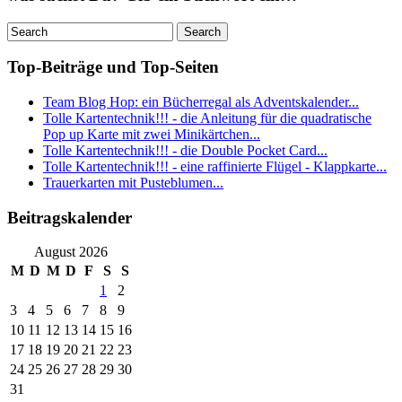
Top-Beiträge und Top-Seiten
Team Blog Hop: ein Bücherregal als Adventskalender...
Tolle Kartentechnik!!! - die Anleitung für die quadratische
Pop up Karte mit zwei Minikärtchen...
Tolle Kartentechnik!!! - die Double Pocket Card...
Tolle Kartentechnik!!! - eine raffinierte Flügel - Klappkarte...
Trauerkarten mit Pusteblumen...
Beitragskalender
August 2026
M
D
M
D
F
S
S
1
2
3
4
5
6
7
8
9
10
11
12
13
14
15
16
17
18
19
20
21
22
23
24
25
26
27
28
29
30
31