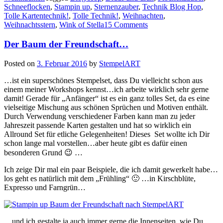
Schneeflocken
,
Stampin up
,
Sternenzauber
,
Technik Blog Hop
,
Technikbuch…“
Tolle Kartentechnik!
,
Tolle Technik!
,
Weihnachten
,
Weihnachtsstern
,
Wink of Stella
15 Comments
Der Baum der Freundschaft…
Posted on
3. Februar 2016
by
StempelART
…ist ein superschönes Stempelset, dass Du vielleicht schon aus
einem meiner Workshops kennst…ich arbeite wirklich sehr gerne
damit! Gerade für „Anfänger“ ist es ein ganz tolles Set, da es eine
vielseitige Mischung aus schönen Sprüchen und Motiven enthält.
Durch Verwendung verschiedener Farben kann man zu jeder
Jahreszeit passende Karten gestalten und hat so wirklich ein
Allround Set für etliche Gelegenheiten! Dieses Set wollte ich Dir
schon lange mal vorstellen…aber heute gibt es dafür einen
besonderen Grund 😉 …
Ich zeige Dir mal ein paar Beispiele, die ich damit gewerkelt habe…
los geht es natürlich mit dem „Frühling“ 🙂 …in Kirschblüte,
Expresso und Farngrün…
…und ich gestalte ja auch immer gerne die Innenseiten, wie Du