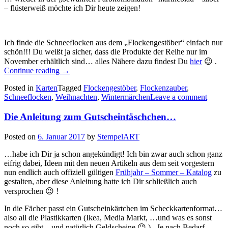
– flüsterweiß möchte ich Dir heute zeigen!
Ich finde die Schneeflocken aus dem „Flockengestöber“ einfach nur
schön!!! Du weißt ja sicher, dass die Produkte der Reihe nur im
November erhältlich sind… alles Nähere dazu findest Du
hier
😉 .
„Flockengestöber
Continue reading
→
3:
Posted in
Karten
Tagged
Flockengestöber
,
Flockenzauber
,
edle
Schneeflocken
,
Weihnachten
,
Wintermärchen
Leave a comment
Weihnachtskarten…“
Die Anleitung zum Gutscheintäschchen…
Posted on
6. Januar 2017
by
StempelART
…habe ich Dir ja schon angekündigt! Ich bin zwar auch schon ganz
eifrig dabei, Ideen mit den neuen Artikeln aus dem seit vorgestern
nun endlich auch offiziell gültigen
Frühjahr – Sommer – Katalog
zu
gestalten, aber diese Anleitung hatte ich Dir schließlich auch
versprochen 😉 !
In die Fächer passt ein Gutscheinkärtchen im Scheckkartenformat…
also all die Plastikkarten (Ikea, Media Markt, …und was es sonst
noch so gibt…und natürlich Geldscheine 😉 ) . Je nach Bedarf