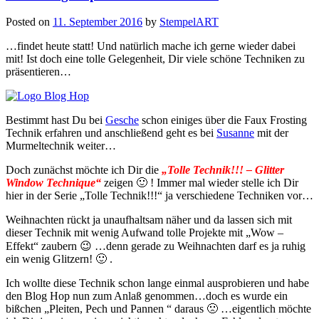
Posted on
11. September 2016
by
StempelART
…findet heute statt! Und natürlich mache ich gerne wieder dabei
mit! Ist doch eine tolle Gelegenheit, Dir viele schöne Techniken zu
präsentieren…
Bestimmt hast Du bei
Gesche
schon einiges über die Faux Frosting
Technik erfahren und anschließend geht es bei
Susanne
mit der
Murmeltechnik weiter…
Doch zunächst möchte ich Dir die
„Tolle Technik!!! –
Glitter
Window Technique“
zeigen 🙂 ! Immer mal wieder stelle ich Dir
hier in der Serie „Tolle Technik!!!“ ja verschiedene Techniken vor…
Weihnachten rückt ja unaufhaltsam näher und da lassen sich mit
dieser Technik mit wenig Aufwand tolle Projekte mit „Wow –
Effekt“ zaubern 😉 …denn gerade zu Weihnachten darf es ja ruhig
ein wenig Glitzern! 🙂 .
Ich wollte diese Technik schon lange einmal ausprobieren und habe
den Blog Hop nun zum Anlaß genommen…doch es wurde ein
bißchen „Pleiten, Pech und Pannen “ daraus 🙁 …eigentlich möchte