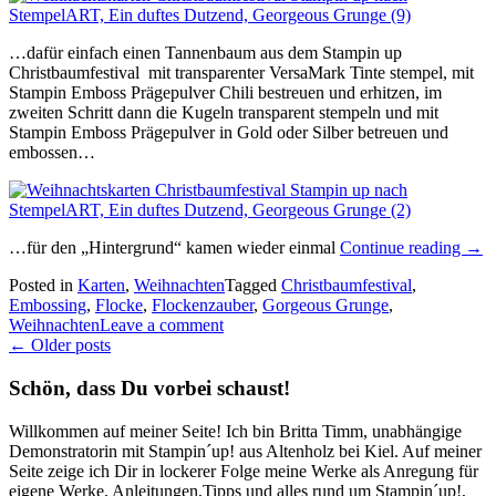
…dafür einfach einen Tannenbaum aus dem Stampin up
Christbaumfestival mit transparenter VersaMark Tinte stempel, mit
Stampin Emboss Prägepulver Chili bestreuen und erhitzen, im
zweiten Schritt dann die Kugeln transparent stempeln und mit
Stampin Emboss Prägepulver in Gold oder Silber betreuen und
embossen…
„Me
…für den „Hintergrund“ kamen wieder einmal
Continue reading
→
Koll
Posted in
Karten
,
Weihnachten
Tagged
Christbaumfestival
,
Weih
Embossing
,
Flocke
,
Flockenzauber
,
Gorgeous Grunge
,
mit
Weihnachten
Leave a comment
dem
Posts
←
Older posts
Sta
up!
navigation
Schön, dass Du vorbei schaust!
Chri
Willkommen auf meiner Seite! Ich bin Britta Timm, unabhängige
Demonstratorin mit Stampin´up! aus Altenholz bei Kiel. Auf meiner
Seite zeige ich Dir in lockerer Folge meine Werke als Anregung für
eigene Werke, Anleitungen,Tipps und alles rund um Stampin´up!,