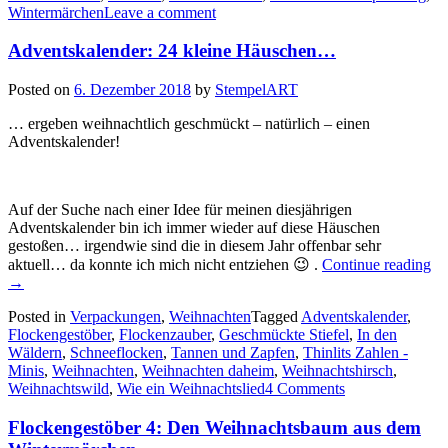
Wintermärchen
Leave a comment
Verpackung
ohne
zu
Adventskalender: 24 kleine Häuschen…
kleben…“
Posted on
6. Dezember 2018
by
StempelART
… ergeben weihnachtlich geschmückt – natürlich – einen
Adventskalender!
Auf der Suche nach einer Idee für meinen diesjährigen
Adventskalender bin ich immer wieder auf diese Häuschen
gestoßen… irgendwie sind die in diesem Jahr offenbar sehr
„A
aktuell… da konnte ich mich nicht entziehen 😉 .
Continue reading
24
→
kl
Posted in
Verpackungen
,
Weihnachten
Tagged
Adventskalender
,
Hä
Flockengestöber
,
Flockenzauber
,
Geschmückte Stiefel
,
In den
Wäldern
,
Schneeflocken
,
Tannen und Zapfen
,
Thinlits Zahlen -
Minis
,
Weihnachten
,
Weihnachten daheim
,
Weihnachtshirsch
,
Weihnachtswild
,
Wie ein Weihnachtslied
4 Comments
Flockengestöber 4: Den Weihnachtsbaum aus dem