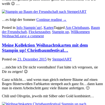
weißt 😉 …
„Der
…es folgt der Sommer
Continue reading
→
Baum
Posted in
Info Stampin´up!
,
Karten
Tagged
Am Christbaum
,
Baum
der
der Freundschaft
,
Flockenzauber
,
Stampin up
,
Willkommen
Freundschaft…“
Weihnacht
Leave a comment
Meine Kollektion Weihnachtskarten mit dem
Stampin up! Christbaumfestival…
Posted on
23. Dezember 2015
by
StempelART
…möchte ich Dir nicht vorenthalten! Fast hätte ich vergessen, sie
Dir zu zeigen! 😉
Ganz schlicht… und wenn man gleich mehrere Bäume auf einen
Bogen flüsterweißen Farbkarton stempelt auch ganz fix…dann kann
man in einem Arbeitschritt ganz viele Bäume anfertigen. 🙂
Chili und Olivgrün, jeweils mit Silber oder Gold kombiniert…