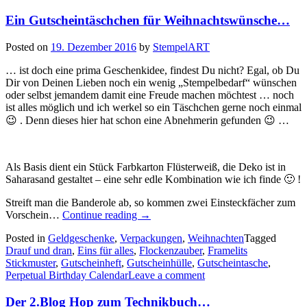
Ein Gutscheintäschchen für Weihnachtswünsche…
Posted on
19. Dezember 2016
by
StempelART
… ist doch eine prima Geschenkidee, findest Du nicht? Egal, ob Du
Dir von Deinen Lieben noch ein wenig „Stempelbedarf“ wünschen
oder selbst jemandem damit eine Freude machen möchtest … noch
ist alles möglich und ich werkel so ein Täschchen gerne noch einmal
😉 . Denn dieses hier hat schon eine Abnehmerin gefunden 😉 …
Als Basis dient ein Stück Farbkarton Flüsterweiß, die Deko ist in
Saharasand gestaltet – eine sehr edle Kombination wie ich finde 🙂 !
Streift man die Banderole ab, so kommen zwei Einsteckfächer zum
„Ein
Vorschein…
Continue reading
→
Gutscheintäschchen
Posted in
Geldgeschenke
,
Verpackungen
,
Weihnachten
Tagged
für
Drauf und dran
,
Eins für alles
,
Flockenzauber
,
Framelits
Weihnachtswünsche…“
Stickmuster
,
Gutscheinheft
,
Gutscheinhülle
,
Gutscheintasche
,
Perpetual Birthday Calendar
Leave a comment
Der 2.Blog Hop zum Technikbuch…