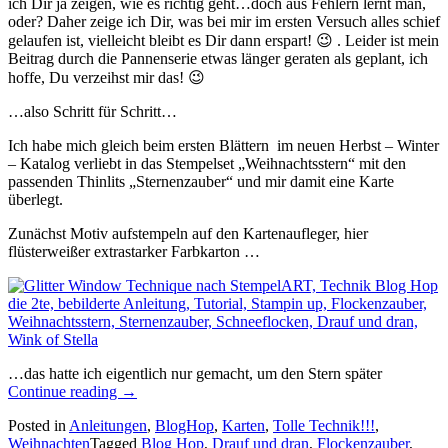
ich Dir ja zeigen, wie es richtig geht…doch aus Fehlern lernt man,
oder? Daher zeige ich Dir, was bei mir im ersten Versuch alles schief
gelaufen ist, vielleicht bleibt es Dir dann erspart! 😉 . Leider ist mein
Beitrag durch die Pannenserie etwas länger geraten als geplant, ich
hoffe, Du verzeihst mir das! 😉
…also Schritt für Schritt…
Ich habe mich gleich beim ersten Blättern im neuen Herbst – Winter
– Katalog verliebt in das Stempelset „Weihnachtsstern“ mit den
passenden Thinlits „Sternenzauber“ und mir damit eine Karte
überlegt.
Zunächst Motiv aufstempeln auf den Kartenaufleger, hier
flüsterweißer extrastarker Farbkarton …
…das hatte ich eigentlich nur gemacht, um den Stern später
„Der
Continue reading
→
2.Blog
Posted in
Anleitungen
,
BlogHop
,
Karten
,
Tolle Technik!!!
,
Hop
Weihnachten
Tagged
Blog Hop
,
Drauf und dran
,
Flockenzauber
,
zum