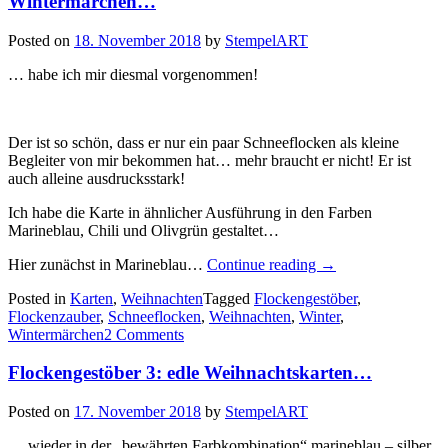
Wintermärchen…
Posted on
18. November 2018
by
StempelART
… habe ich mir diesmal vorgenommen!
Der ist so schön, dass er nur ein paar Schneeflocken als kleine
Begleiter von mir bekommen hat… mehr braucht er nicht! Er ist
auch alleine ausdrucksstark!
Ich habe die Karte in ähnlicher Ausführung in den Farben
Marineblau, Chili und Olivgrün gestaltet…
„Flockengestöber
Hier zunächst in Marineblau…
Continue reading
→
4:
Posted in
Karten
,
Weihnachten
Tagged
Flockengestöber
,
Den
Flockenzauber
,
Schneeflocken
,
Weihnachten
,
Winter
,
Weihnachtsbaum
Wintermärchen
2 Comments
aus
dem
Flockengestöber 3: edle Weihnachtskarten…
Wintermärchen…“
Posted on
17. November 2018
by
StempelART
… wieder in der „bewährten Farbkombination“ marineblau – silber