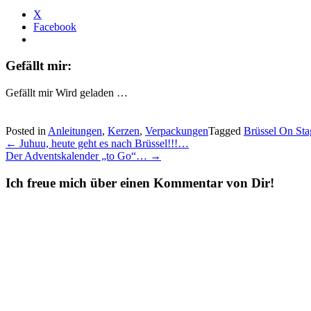
X
Facebook
Gefällt mir:
Gefällt mir
Wird geladen …
Posted in
Anleitungen
,
Kerzen
,
Verpackungen
Tagged
Brüssel On Sta
Post
←
Juhuu, heute geht es nach Brüssel!!!…
Der Adventskalender „to Go“…
→
navigation
Ich freue mich über einen Kommentar von Dir!