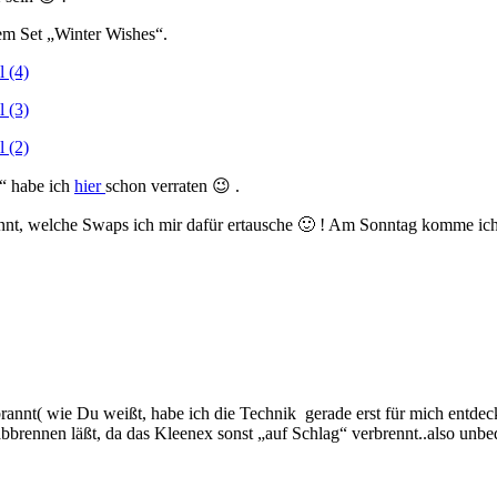
 dem Set „Winter Wishes“.
n“ habe ich
hier
schon verraten 😉 .
nnt, welche Swaps ich mir dafür ertausche 🙂 ! Am Sonntag komme ich b
gebrannt( wie Du weißt, habe ich die Technik gerade erst für mich entd
e abbrennen läßt, da das Kleenex sonst „auf Schlag“ verbrennt..also 