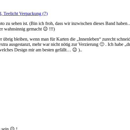
 zu sehen ist. (Bin ich froh, dass wir inzwischen dieses Band haben…mi
her wahnsinnig gemacht 😉 !!!)
r übrig bleiben, wenn man für Karten die „Innenleben“ zurecht schnei
extra ausgestanzt, mehr war nicht nötig zur Verzierung 🙂 . Ich habe „d
elches Design mir am besten gefällt… 😉 )..
sein 😉 !