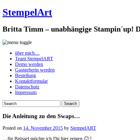
StempelArt
Britta Timm – unabhängige Stampin´up! De
über mich…
Team StempelART
Demo werden
Gastgeberin werden
Bestellung
Kontaktformular
Datenschutz
Impressum
Die Anleitung zu den Swaps…
Posted on
14. November 2015
by
StempelART
…für Brüssel möchte ich Dir hier zeigen 🙂 !