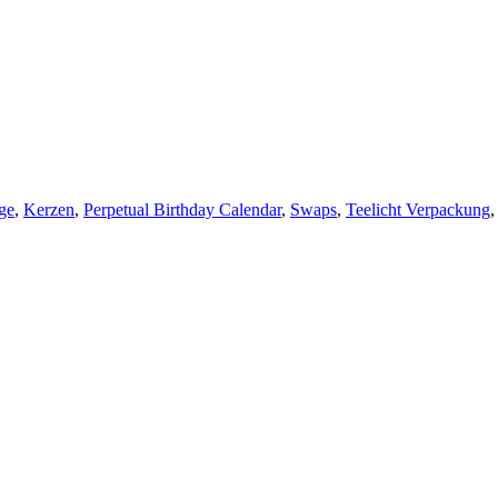
ge
,
Kerzen
,
Perpetual Birthday Calendar
,
Swaps
,
Teelicht Verpackung