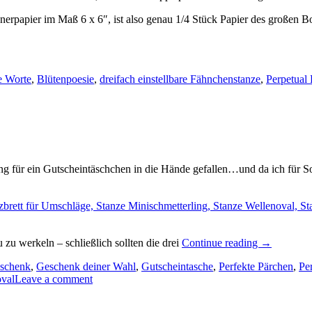
ignerpapier im Maß 6 x 6″, ist also genau 1/4 Stück Papier des großen
e Worte
,
Blütenpoesie
,
dreifach einstellbare Fähnchenstanze
,
Perpetual 
ng für ein Gutscheintäschchen in die Hände gefallen…und da ich für 
„Beim
zu werkeln – schließlich sollten die drei
Continue reading
→
Warten
schenk
,
Geschenk deiner Wahl
,
Gutscheintasche
,
Perfekte Pärchen
aufs
,
Pe
oval
Leave a comment
Paket…“