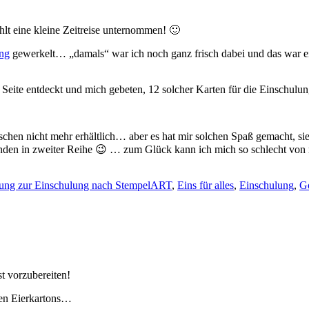
hlt eine kleine Zeitreise unternommen! 🙂
ung
gewerkelt… „damals“ war ich noch ganz frisch dabei und das war ein
Seite entdeckt und mich gebeten, 12 solcher Karten für die Einschulung
schen nicht mehr erhältlich… aber es hat mir solchen Spaß gemacht, si
nden in zweiter Reihe 😉 … zum Glück kann ich mich so schlecht von 
ung zur Einschulung nach StempelART
,
Eins für alles
,
Einschulung
,
G
t vorzubereiten!
ten Eierkartons…