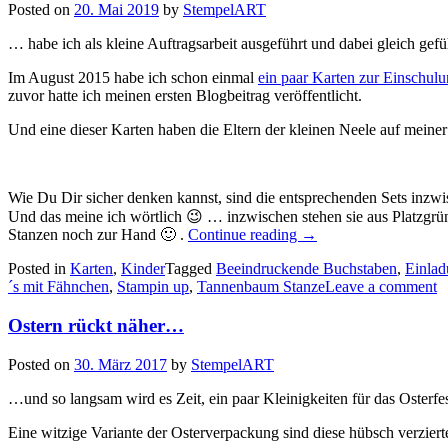
Posted on
20. Mai 2019
by
StempelART
… habe ich als kleine Auftragsarbeit ausgeführt und dabei gleich gefü
Im August 2015 habe ich schon einmal
ein paar Karten zur Einschul
zuvor hatte ich meinen ersten Blogbeitrag veröffentlicht.
Und eine dieser Karten haben die Eltern der kleinen Neele auf meiner 
Wie Du Dir sicher denken kannst, sind die entsprechenden Sets inzwi
Und das meine ich wörtlich 😉 … inzwischen stehen sie aus Platzgrü
„Einladungen
Stanzen noch zur Hand 🙂 .
Continue reading
→
zur
Posted in
Karten
,
Kinder
Tagged
Beeindruckende Buchstaben
,
Einlad
Einschulung…“
´s mit Fähnchen
,
Stampin up
,
Tannenbaum Stanze
Leave a comment
Ostern rückt näher…
Posted on
30. März 2017
by
StempelART
…und so langsam wird es Zeit, ein paar Kleinigkeiten für das Osterfes
Eine witzige Variante der Osterverpackung sind diese hübsch verzier