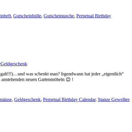
inheft
,
Gutscheinhülle
,
Gutscheintasche
,
Perpetual Birthday
rn galt!!!)…und was schenkt man? Irgendwann hat jeder „eigentlich“
n anstehenden neuen Gartenmöbeln 😉 !
smäuse
,
Geldgeschenk
,
Perpetual Birthday Calendar
,
Stanze Gewellter