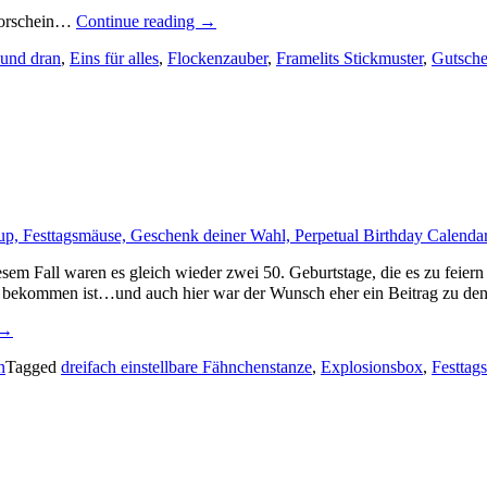
„Ein
 Vorschein…
Continue reading
→
Gutscheintäschchen
 und dran
,
Eins für alles
,
Flockenzauber
,
Framelits Stickmuster
,
Gutsche
für
Weihnachtswünsche…“
esem Fall waren es gleich wieder zwei 50. Geburtstage, die es zu feie
 bekommen ist…und auch hier war der Wunsch eher ein Beitrag zu de
„Ein
→
paar
n
Tagged
dreifach einstellbare Fähnchenstanze
,
Explosionsbox
,
Festtag
Mäuse
verstecken
sich…“