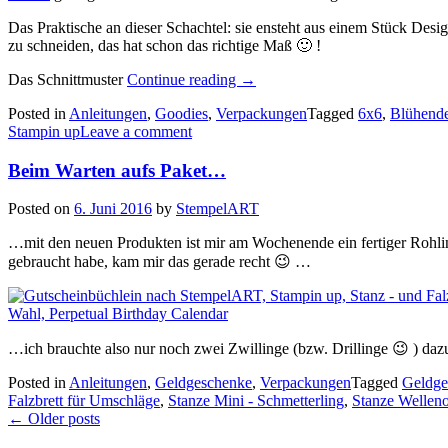
Das Praktische an dieser Schachtel: sie ensteht aus einem Stück Des
zu schneiden, das hat schon das richtige Maß 🙂 !
„Doppelt
Das Schnittmuster
Continue reading
→
hält
Posted in
Anleitungen
,
Goodies
,
Verpackungen
Tagged
6x6
,
Blühend
besser…“
Stampin up
Leave a comment
Beim Warten aufs Paket…
Posted on
6. Juni 2016
by
StempelART
…mit den neuen Produkten ist mir am Wochenende ein fertiger Rohli
gebraucht habe, kam mir das gerade recht 😉 …
…ich brauchte also nur noch zwei Zwillinge (bzw. Drillinge 😉 ) dazu 
Posted in
Anleitungen
,
Geldgeschenke
,
Verpackungen
Tagged
Geldge
Falzbrett für Umschläge
,
Stanze Mini - Schmetterling
,
Stanze Wellen
Posts
←
Older posts
navigation