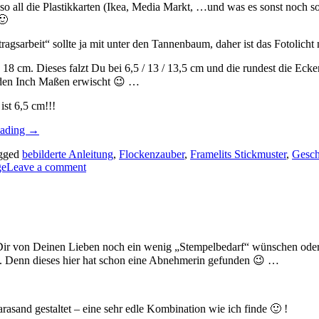
o all die Plastikkarten (Ikea, Media Markt, …und was es sonst noch s
🙂
sarbeit“ sollte ja mit unter den Tannenbaum, daher ist das Fotolicht n
18 cm. Dieses falzt Du bei 6,5 / 13 / 13,5 cm und die rundest die Eck
it den Inch Maßen erwischt 😉 …
st 6,5 cm!!!
„Die
eading
→
Anleitung
gged
bebilderte Anleitung
,
Flockenzauber
,
Framelits Stickmuster
,
Gesch
zum
ge
Leave a comment
Gutscheintäschchen…“
 Dir von Deinen Lieben noch ein wenig „Stempelbedarf“ wünschen ode
 . Denn dieses hier hat schon eine Abnehmerin gefunden 😉 …
arasand gestaltet – eine sehr edle Kombination wie ich finde 🙂 !