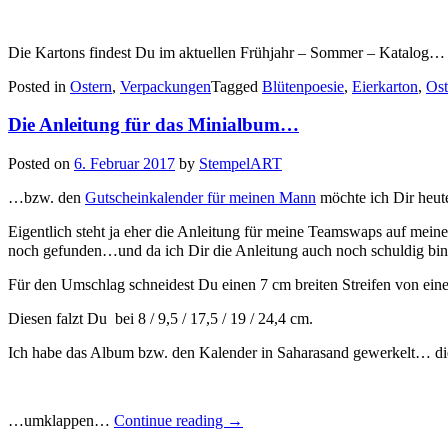
Die Kartons findest Du im aktuellen Frühjahr – Sommer – Katalog…
Posted in
Ostern
,
Verpackungen
Tagged
Blütenpoesie
,
Eierkarton
,
Ost
Die Anleitung für das Minialbum…
Posted on
6. Februar 2017
by
StempelART
…bzw. den
Gutscheinkalender für meinen Mann
möchte ich Dir heut
Eigentlich steht ja eher die Anleitung für meine Teamswaps auf mei
noch gefunden…und da ich Dir die Anleitung auch noch schuldig bin, 
Für den Umschlag schneidest Du einen 7 cm breiten Streifen von ein
Diesen falzt Du bei 8 / 9,5 / 17,5 / 19 / 24,4 cm.
Ich habe das Album bzw. den Kalender in Saharasand gewerkelt… die
„Die
…umklappen…
Continue reading
→
Anleitung