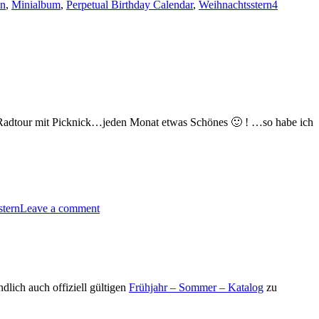
in
,
Minialbum
,
Perpetual Birthday Calendar
,
Weihnachtsstern
4
r Radtour mit Picknick…jeden Monat etwas Schönes 🙂 ! …so habe ich
stern
Leave a comment
dlich auch offiziell gültigen
Frühjahr – Sommer – Katalog
zu