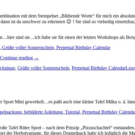
ombination mit dem Stempelset „Blühende Worte“ für mich ein absolutes
n ist da unschwer zu erkennen 😉 ! Sie sind so vielseitig einsetzbar, 
hen…hier sind sie…ich habe sie für einen der letzten Workshops als Bei
„Blütenpoesie…“
Continue reading
→
echnique
,
Grüße voller Sonnenschein
,
Perpetual Birthday Calendar
Leav
r Sport Mini gewerkelt…es paßt auch eine kleine Tafel Milka o. ä. hi
roße Tafel Ritter Sport – nach dem Prinzip „Pizzaschachtel“ entstande
 bei der Herbstvariante, für dieses Doppelpack habe ich lediglich die 