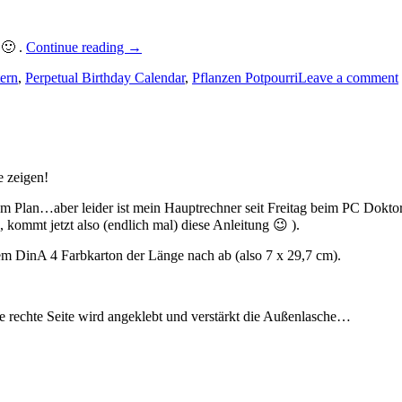
„Ostern
 🙂 .
Continue reading
→
rückt
ern
,
Perpetual Birthday Calendar
,
Pflanzen Potpourri
Leave a comment
näher…“
e zeigen!
nem Plan…aber leider ist mein Hauptrechner seit Freitag beim PC Dokto
kommt jetzt also (endlich mal) diese Anleitung 😉 ).
em DinA 4 Farbkarton der Länge nach ab (also 7 x 29,7 cm).
 rechte Seite wird angeklebt und verstärkt die Außenlasche…