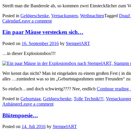
Streift man die Banderole ab, so kommen zwei Einsteckfächer zum
Posted in
Geldgeschenke
,
Verpackungen
,
Weihnachten
Tagged
Drauf
Calendar
Leave a comment
Ein paar Mäuse verstecken sich…
Posted on
16. September 2016
by
StempelART
…in dieser Explosionsbox!!!
Wer kennt das nicht? Man ist eingeladen zu einem großen Fest ( in di
alles …zumindest was so im „Geburtstagsrahmen unter Freunden“ zu
So einfach…und doch schwierig???? Nee, endlich
Continue reading
Posted in
Geburtstag
,
Geldgeschenke
,
Tolle Technik!!!
,
Verpackunge
Anhänger
Leave a comment
Blütenpoesie…
Posted on
14. Juli 2016
by
StempelART