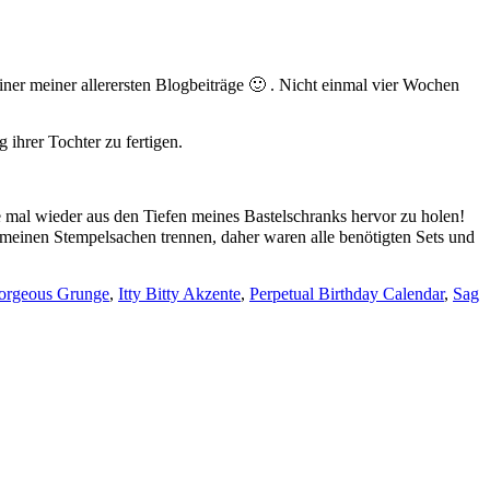
er meiner allerersten Blogbeiträge 🙂 . Nicht einmal vier Wochen
 ihrer Tochter zu fertigen.
e mal wieder aus den Tiefen meines Bastelschranks hervor zu holen!
meinen Stempelsachen trennen, daher waren alle benötigten Sets und
orgeous Grunge
,
Itty Bitty Akzente
,
Perpetual Birthday Calendar
,
Sag