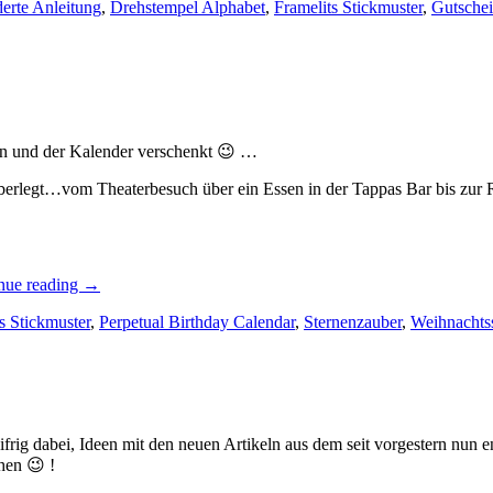
derte Anleitung
,
Drehstempel Alphabet
,
Framelits Stickmuster
,
Gutsche
en und der Kalender verschenkt 😉 …
 überlegt…vom Theaterbesuch über ein Essen in der Tappas Bar bis zu
„Den
nue reading
→
Gutscheinkalender
s Stickmuster
,
Perpetual Birthday Calendar
,
Sternenzauber
,
Weihnachts
für
meinen
Mann…“
rig dabei, Ideen mit den neuen Artikeln aus dem seit vorgestern nun en
chen 😉 !