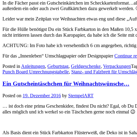
In die Fächer passt ein Gutscheinkärtchen im Scheckkartenformat…als
außerdem ein oder auch zwei Grußkärtchen dazu gewerkelt werden. 
Leider war mein Zeitplan vor Weihnachten etwas eng und diese „Auftrag
Für die Hülle benötigst Du ein Stück Farbkarton in den Maßen 10,5 x 
nicht irritieren lassen durch das Karopapier, da habe ich die Seite m
ACHTUNG: Im Foto habe ich versehentlich 6 cm angegeben, richtig i
Für das „Innenleben“ Umschlagpapier oder Designpapier
Continue r
Posted in
Anleitungen
,
Geburtstag
,
Geldgeschenke
,
Verpackungen
Ta
Punch Board Umrechnungstabelle
,
Stanz- und Falzbrett für Umschlä
Ein Gutscheintäschchen für Weihnachtswünsche…
Posted on
19. Dezember 2016
by
StempelART
… ist doch eine prima Geschenkidee, findest Du nicht? Egal, ob Du
alles möglich und ich werkel so ein Täschchen gerne noch einmal 😉
Als Basis dient ein Stück Farbkarton Flüsterweiß, die Deko ist in Sah