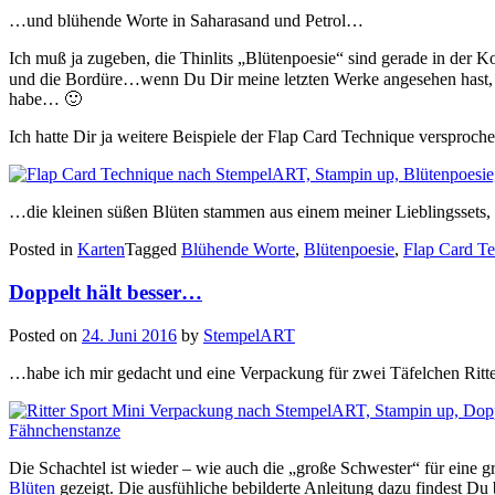
…und blühende Worte in Saharasand und Petrol…
Ich muß ja zugeben, die Thinlits „Blütenpoesie“ sind gerade in der K
und die Bordüre…wenn Du Dir meine letzten Werke angesehen hast, dan
habe… 🙂
Ich hatte Dir ja weitere Beispiele der Flap Card Technique versproc
…die kleinen süßen Blüten stammen aus einem meiner Lieblingssets,
Posted in
Karten
Tagged
Blühende Worte
,
Blütenpoesie
,
Flap Card T
Doppelt hält besser…
Posted on
24. Juni 2016
by
StempelART
…habe ich mir gedacht und eine Verpackung für zwei Täfelchen Ritte
Die Schachtel ist wieder – wie auch die „große Schwester“ für eine g
Blüten
gezeigt. Die ausfühliche bebilderte Anleitung dazu findest Du