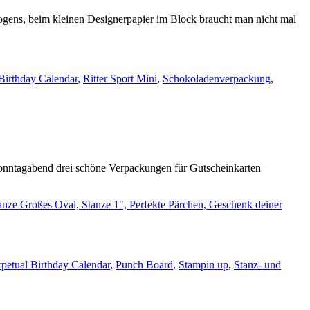
 Bogens, beim kleinen Designerpapier im Block braucht man nicht mal
Birthday Calendar
,
Ritter Sport Mini
,
Schokoladenverpackung
,
Sonntagabend drei schöne Verpackungen für Gutscheinkarten
rpetual Birthday Calendar
,
Punch Board
,
Stampin up
,
Stanz- und