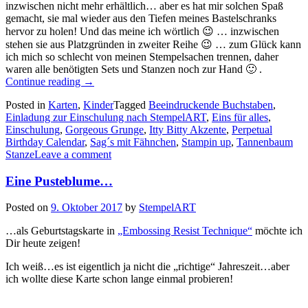
inzwischen nicht mehr erhältlich… aber es hat mir solchen Spaß
gemacht, sie mal wieder aus den Tiefen meines Bastelschranks
hervor zu holen! Und das meine ich wörtlich 😉 … inzwischen
stehen sie aus Platzgründen in zweiter Reihe 😉 … zum Glück kann
ich mich so schlecht von meinen Stempelsachen trennen, daher
waren alle benötigten Sets und Stanzen noch zur Hand 🙂 .
„Einladungen
Continue reading
→
zur
Posted in
Karten
,
Kinder
Tagged
Beeindruckende Buchstaben
,
Einschulung…“
Einladung zur Einschulung nach StempelART
,
Eins für alles
,
Einschulung
,
Gorgeous Grunge
,
Itty Bitty Akzente
,
Perpetual
Birthday Calendar
,
Sag´s mit Fähnchen
,
Stampin up
,
Tannenbaum
Stanze
Leave a comment
Eine Pusteblume…
Posted on
9. Oktober 2017
by
StempelART
…als Geburtstagskarte in
„Embossing Resist Technique“
möchte ich
Dir heute zeigen!
Ich weiß…es ist eigentlich ja nicht die „richtige“ Jahreszeit…aber
ich wollte diese Karte schon lange einmal probieren!