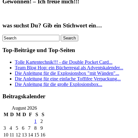
Gewonnen! – Ich freue mich!!!
was suchst Du? Gib ein Stichwort ein…
Top-Beiträge und Top-Seiten
Tolle Kartentechnik!!! - die Double Pocket Card...
Team Blog Hop: ein Bücherregal als Adventskalender...
Die Anleitung für die Explosionsbox "mit Wänden"...
Die Anleitung für eine einfache Toffifee Verpackung...
Die Anleitung für die große Explosionsbox...
Beitragskalender
August 2026
M
D
M
D
F
S
S
1
2
3
4
5
6
7
8
9
10
11
12
13
14
15
16