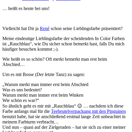
runden
Geburtstag…“
… heißt es heute bei uns!
Vielleicht hat Dir ja
René
schon seine Lieblingsfarbe präsentiert?
Meine eindeutige Lieblingsfarbe der scheidenden In Color Farben
ist „Rauchblau“, wie Du sicher schon bemerkt hast, falls Du mich
häufiger besuchen kommst ;-).
Wie heißt es so schön? Oft merkt bemerkt man erst beim
Abschied…
Um es mit Bosse (Der letzte Tanz) zu sagen:
„Warum merkt man immer erst beim Abschied
Was es uns bedeutet?
Warum merkt man immer erst beim Winken
Wie schön es war?“
So ähnlich geht es mir mit „Rauchblau“ 😉 … nachdem ich diese
Farbe anfangs mal für die
Teebeutelverpackung mit den Pinguinen
benutzt habe, hat sie anschließend erstmal lange Zeit unbeachtet in
meinem Farbturm verbracht…
Und nun – quasi auf der Zielgeraden – hat sie sich zu einer meiner