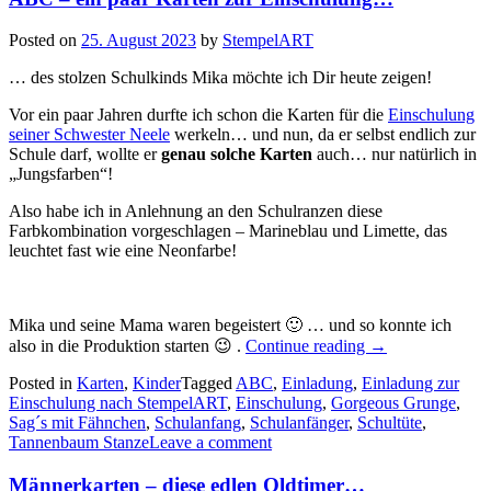
Posted on
25. August 2023
by
StempelART
… des stolzen Schulkinds Mika möchte ich Dir heute zeigen!
Vor ein paar Jahren durfte ich schon die Karten für die
Einschulung
seiner Schwester Neele
werkeln… und nun, da er selbst endlich zur
Schule darf, wollte er
genau solche Karten
auch… nur natürlich in
„Jungsfarben“!
Also habe ich in Anlehnung an den Schulranzen diese
Farbkombination vorgeschlagen – Marineblau und Limette, das
leuchtet fast wie eine Neonfarbe!
Mika und seine Mama waren begeistert 🙂 … und so konnte ich
„ABC
also in die Produktion starten 😉 .
Continue reading
→
–
Posted in
Karten
,
Kinder
Tagged
ABC
,
Einladung
,
Einladung zur
ein
Einschulung nach StempelART
,
Einschulung
,
Gorgeous Grunge
paar
,
Sag´s mit Fähnchen
,
Schulanfang
,
Schulanfänger
,
Schultüte
Karten
,
Tannenbaum Stanze
Leave a comment
zur
Einschulung…“
Männerkarten – diese edlen Oldtimer…