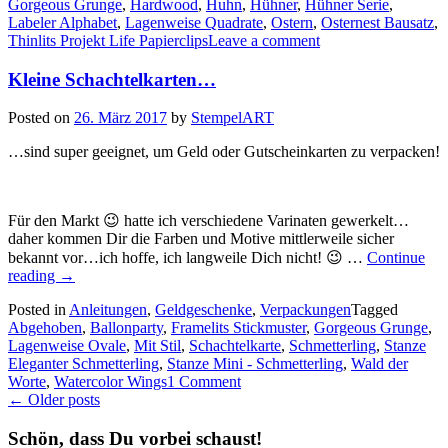
Gorgeous Grunge
,
Hardwood
,
Huhn
,
Hühner
,
Hühner Serie
,
Bau
Labeler Alphabet
,
Lagenweise Quadrate
,
Ostern
,
Osternest Bausatz
,
Thinlits Projekt Life Papierclips
Leave a comment
Kleine Schachtelkarten…
Posted on
26. März 2017
by
StempelART
…sind super geeignet, um Geld oder Gutscheinkarten zu verpacken!
Für den Markt 😉 hatte ich verschiedene Varinaten gewerkelt…
daher kommen Dir die Farben und Motive mittlerweile sicher
bekannt vor…ich hoffe, ich langweile Dich nicht! 😉 …
Continue
„Kleine
reading
→
Schachtelkarten…“
Posted in
Anleitungen
,
Geldgeschenke
,
Verpackungen
Tagged
Abgehoben
,
Ballonparty
,
Framelits Stickmuster
,
Gorgeous Grunge
,
Lagenweise Ovale
,
Mit Stil
,
Schachtelkarte
,
Schmetterling
,
Stanze
Eleganter Schmetterling
,
Stanze Mini - Schmetterling
,
Wald der
Worte
,
Watercolor Wings
1 Comment
Posts
←
Older posts
navigation
Schön, dass Du vorbei schaust!