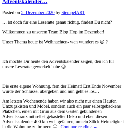
Adventskalender…
Posted on
5. Dezember 2020
by
StempelART
… ist doch für eine Leseratte genau richtig, findest Du nicht?
Willkommen zu unserem Team Blog Hop im Dezember!
Unser Thema heute ist Weihnachten- wen wundert es 😉 ?
Ich möchte Dir heute den Adventskalender zeigen, den ich für
unsere Leseratte gewerkelt habe 😉 .
Die erste eigene Wohnung, fern der Heimat! Erst Ende November
wurde der Schlüssel übergeben und nun geht es los…
Am letzten Wochenende haben wir also nicht nur einen Haufen
Umzugskisten und Möbel, sondern auch ein paar selbstgebackene
Plätzchen, einen mit Grün aus dem Garten gebundenen
Adventskranz mit selbst gebastelter Deko und eben diesen
Adventskalender 400 km weit gefahren, um ein Stück Heimeligkeit
„Team
in die Wohnung zu bringen 🙂 .
Continue reading
→