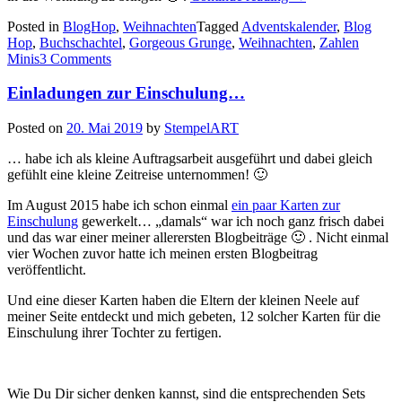
Blog
Posted in
BlogHop
,
Weihnachten
Tagged
Adventskalender
,
Blog
Hop:
Hop
,
Buchschachtel
,
Gorgeous Grunge
,
Weihnachten
,
Zahlen
ein
Minis
3 Comments
Bücherregal
als
Einladungen zur Einschulung…
Adventskalender…
Posted on
20. Mai 2019
by
StempelART
… habe ich als kleine Auftragsarbeit ausgeführt und dabei gleich
gefühlt eine kleine Zeitreise unternommen! 🙂
Im August 2015 habe ich schon einmal
ein paar Karten zur
Einschulung
gewerkelt… „damals“ war ich noch ganz frisch dabei
und das war einer meiner allerersten Blogbeiträge 🙂 . Nicht einmal
vier Wochen zuvor hatte ich meinen ersten Blogbeitrag
veröffentlicht.
Und eine dieser Karten haben die Eltern der kleinen Neele auf
meiner Seite entdeckt und mich gebeten, 12 solcher Karten für die
Einschulung ihrer Tochter zu fertigen.
Wie Du Dir sicher denken kannst, sind die entsprechenden Sets