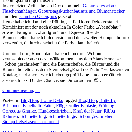
Lieblingsfarben gemausert!
In der letzten Zeit habe ich Dir schon mein
Geburtstagsset aus
Flaschenanhänger, Geburtstagskuchenbausatz und Blumenstecker
und den
schnellen Ostergruss
gezeigt.
Heute habe ich damit eine frühlingshafte Home Deko gestaltet.
Kombiniert mit der noch aktuellen In Color Farbe „Abendblau“
sowie „Farngrün“, „Lindgrün“ und Espresso (bei den
Baumscheiben habe ich den ersten und den zweiten Stempelabdruck
verwendet, dadurch erscheint die Farbe dann heller).
Und nicht nur „Rauchblau“ habe ich hier mit Wehmut
verabschiedet: auch das „Willkommen“ aus dem Stanzformenset
„Schön geschrieben“ und die Baumscheibe, die Blätter und die
Baumsilhouette aus dem Stempelset „Kraft der Natur“ verlassen den
Katalog, sind aber – wie ich eben geprüft habe – noch erhältlich….
also noch hast Du die Chance, sie Dir zu sichern 😉 .
„Stempelreise
Continue reading
→
Blogparade:
Posted in
BlogHop
,
Home Deko
Tagged
Blog Hop
,
Butterfly
Ciao
Brilliance
,
Fabelhafte Falter
,
Flügel voller Fantasie
,
Frühling
,
InColors!…“
Gorgeous Grunge
,
Handgeschrieben
,
Kraft der Natur
,
Ribba
Rahmen
,
Schmetterling
,
Schmetterlinge
,
Schön geschrieben
,
Stempelreise
Leave a comment