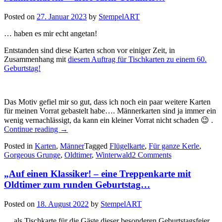
Posted on
27. Januar 2023
by
StempelART
… haben es mir echt angetan!
Entstanden sind diese Karten schon vor einiger Zeit, in
Zusammenhang mit
diesem Auftrag für Tischkarten zu einem 60.
Geburtstag!
Das Motiv gefiel mir so gut, dass ich noch ein paar weitere Karten
für meinen Vorrat gebastelt habe…. Männerkarten sind ja immer ein
wenig vernachlässigt, da kann ein kleiner Vorrat nicht schaden 😉 .
„Männerkarten
Continue reading
→
–
Posted in
Karten
,
Männer
Tagged
Flügelkarte
,
Für ganze Kerle
,
diese
Gorgeous Grunge
,
Oldtimer
,
Winterwald
2 Comments
edlen
Oldtimer…“
„Auf einen Klassiker! – eine Treppenkarte mit
Oldtimer zum runden Geburtstag…
Posted on
18. August 2022
by
StempelART
… als Tischkarte für die Gäste dieser besonderen Geburtstagsfeier