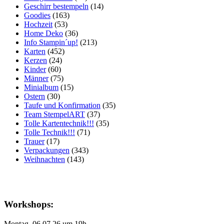
Geschirr bestempeln
(14)
Goodies
(163)
Hochzeit
(53)
Home Deko
(36)
Info Stampin´up!
(213)
Karten
(452)
Kerzen
(24)
Kinder
(60)
Männer
(75)
Minialbum
(15)
Ostern
(30)
Taufe und Konfirmation
(35)
Team StempelART
(37)
Tolle Kartentechnik!!!
(35)
Tolle Technik!!!
(71)
Trauer
(17)
Verpackungen
(343)
Weihnachten
(143)
Workshops:
Montag, 06.07.26 um 19h