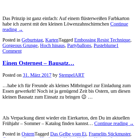
Das Prinzip ist ganz einfach: Auf einem flüsterweißen Farbkarton
habe ich zuerst mit den kleinen Löwenzahnschirmchen
Continue
„Eine
reading
→
Pusteblume…“
Posted in
Geburtstag
,
Karten
Tagged
Embossing Resist Technique
,
Gorgeous Grunge
,
Hoch hinaus
,
Partyballons
,
Pusteblume
1
Comment
Einen Osternest – Bausatz…
Posted on
31. März 2017
by
StempelART
…habe ich für Freunde als kleines Mitbringsel zur Einladung zum
Essen gewerkelt! Noch ist ja genügend Zeit bis Ostern, um diesen
kleinen Bausatz zum Einsatz zu bringen 😉 …
Als Verpackung dient wieder ein Eierkarton, den Du im aktuellen
„Ein
Frühjahr – Sommer – Katalog finden kannst…
Continue reading
→
Oste
Posted in
Ostern
Tagged
Das Gelbe vom Ei
,
Framelits Stickmuster
,
–