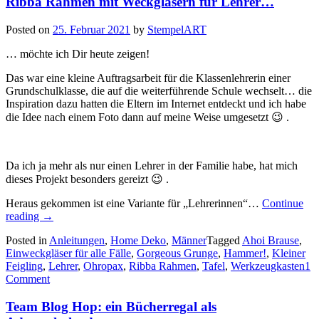
Ribba Rahmen mit Weckgläsern für Lehrer…
Posted on
25. Februar 2021
by
StempelART
… möchte ich Dir heute zeigen!
Das war eine kleine Auftragsarbeit für die Klassenlehrerin einer
Grundschulklasse, die auf die weiterführende Schule wechselt… die
Inspiration dazu hatten die Eltern im Internet entdeckt und ich habe
die Idee nach einem Foto dann auf meine Weise umgesetzt 😉 .
Da ich ja mehr als nur einen Lehrer in der Familie habe, hat mich
dieses Projekt besonders gereizt 😉 .
Heraus gekommen ist eine Variante für „Lehrerinnen“…
Continue
„Ribba
reading
→
Rahmen
Posted in
Anleitungen
,
Home Deko
,
Männer
Tagged
Ahoi Brause
,
mit
Einweckgläser für alle Fälle
,
Gorgeous Grunge
,
Hammer!
,
Kleiner
Weckgläsern
Feigling
,
Lehrer
,
Ohropax
,
Ribba Rahmen
,
Tafel
,
Werkzeugkasten
1
für
Comment
Lehrer…“
Team Blog Hop: ein Bücherregal als