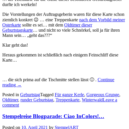
durfte ich werkeln!
Die Vorstellungen der Auftragsgeberin waren für diese Karte schon
ziemlich konkret 😉 … eine Treppenkarte
nach dem Vorbild meiner
Osterkarte
sollte es sei… mit dem
Oldtimer dieser
Geburtstagskarte
… und nicht so viele Schnörkel, soll ja für ihren
Mann sein… „geht das???“
Klar geht das!
Heraus gekommen ist schließlich nach einigem Feinschliff diese
Karte…
… die sich prima auf die Tischmitte stellen lässt 🙂 .
Continue
„„Auf
reading
→
einen
Posted in
Geburtstag
Tagged
Für ganze Kerle
,
Gorgeous Grunge
,
Klassiker!
Oldtimer
,
runder Geburtstag
,
Treppenkarte
,
Winterwald
Leave a
–
comment
eine
Treppenkarte
Stempelreise Blogparade: Ciao InColors!…
mit
Oldtimer
zum
Posted on
10. April 2021
by
StempelART