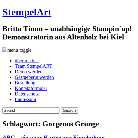
StempelArt
Britta Timm – unabhängige Stampin´up!
Demonstratorin aus Altenholz bei Kiel
über mich…
Team StempelART
Demo werden
Gastgeberin werden
Bestellung
Kontaktformular
Datenschutz
Impressum
Schlagwort:
Gorgeous Grunge
ABC – ein paar Karten zur Einschulung…