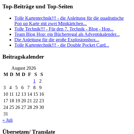
Top-Beiträge und Top-Seiten
Tolle Kartentechnik!!! - die Anleitung für die quadratische
Pop up Karte mit zwei Minikärtchen...
Tolle Technik!!! - Für den 7. Technik - Blog - Hop...
Team Blog Hop: ein Bücherregal als Adventskalender...
Die Anleitung für die große Explosionsbox...
Tolle Kartentechnik!!! - die Double Pocket Card...
Beitragskalender
August 2026
M
D
M
D
F
S
S
1
2
3
4
5
6
7
8
9
10
11
12
13
14
15
16
17
18
19
20
21
22
23
24
25
26
27
28
29
30
31
« Juli
Übersetzen/ Translate