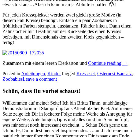
etwas trist aus…Aber da kann man ja Abhilfe schaffen 🙂 !
Für jeden Kressepiekser werden zwei gleich große Motive (in
diesem Fall Kreise) benötigt. Einfach ein paar Zoobabies in
fröhlichen Farben stempeln, ausstanzen, Ränder inken. Dann einen
Zahnstocher mit Tesafilm auf der Rückseite des einen Kreises
befestigen, mit Dimensionals den zweiten Kreis gegenkleben –
fertig!
„Eine
Zusammen mit einem leeren Eierkarton und
Continue reading
→
Wiese
Posted in
Anleitungen
,
Kinder
Tagged
Kresseset
,
Osternest Bausatz
,
für
Zoobabies
Leave a comment
die
Zoobab
Schön, dass Du vorbei schaust!
Willkommen auf meiner Seite! Ich bin Britta Timm, unabhängige
Demonstratorin mit Stampin´up! aus Altenholz bei Kiel. Auf meiner
Seite zeige ich Dir in lockerer Folge meine Werke als Anregung für
eigene Werke, Anleitungen,Tipps und alles rund um Stampin´up!,
was mir sonst noch interessant erscheint ... Schau Dich gerne um,
ich hoffe, Du findest hier viel Inspirierendes... ...und ich freue mich
natürlich immer über einen Kommentar von Dir (gaaanz am Ende