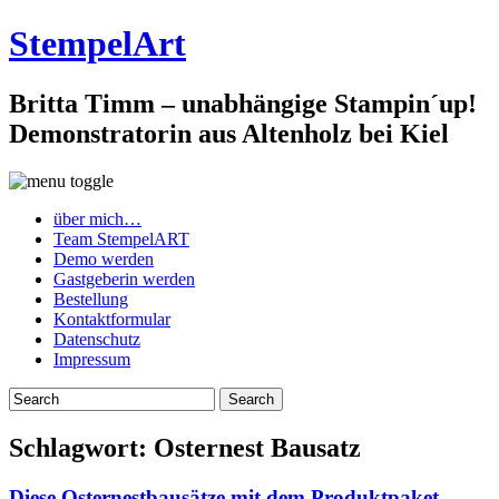
StempelArt
Britta Timm – unabhängige Stampin´up!
Demonstratorin aus Altenholz bei Kiel
über mich…
Team StempelART
Demo werden
Gastgeberin werden
Bestellung
Kontaktformular
Datenschutz
Impressum
Schlagwort:
Osternest Bausatz
Diese Osternestbausätze mit dem Produktpaket