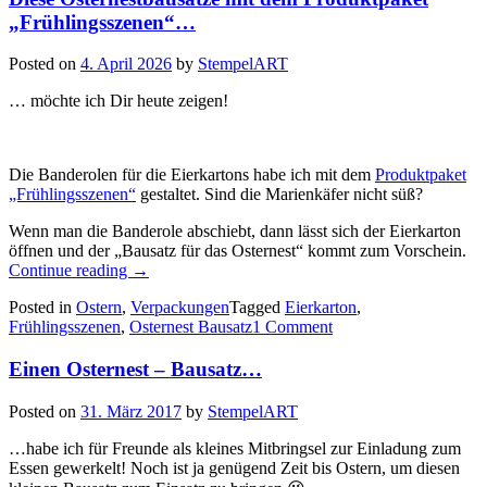
„Frühlingsszenen“…
Posted on
4. April 2026
by
StempelART
… möchte ich Dir heute zeigen!
Die Banderolen für die Eierkartons habe ich mit dem
Produktpaket
„Frühlingsszenen“
gestaltet. Sind die Marienkäfer nicht süß?
Wenn man die Banderole abschiebt, dann lässt sich der Eierkarton
öffnen und der „Bausatz für das Osternest“ kommt zum Vorschein.
„Diese
Continue reading
→
Osternestbausätze
Posted in
Ostern
,
Verpackungen
Tagged
Eierkarton
,
mit
Frühlingsszenen
,
Osternest Bausatz
1 Comment
dem
Produktpaket
Einen Osternest – Bausatz…
„Frühlingsszenen“…“
Posted on
31. März 2017
by
StempelART
…habe ich für Freunde als kleines Mitbringsel zur Einladung zum
Essen gewerkelt! Noch ist ja genügend Zeit bis Ostern, um diesen