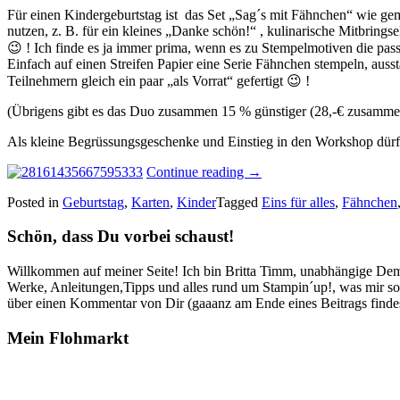
Für einen Kindergeburtstag ist das Set „Sag´s mit Fähnchen“ wie gema
nutzen, z. B. für ein kleines „Danke schön!“ , kulinarische Mitbrings
😉 ! Ich finde es ja immer prima, wenn es zu Stempelmotiven die pa
Einfach auf einen Streifen Papier eine Serie Fähnchen stempeln, a
Teilnehmern gleich ein paar „als Vorrat“ gefertigt 😉 !
(Übrigens gibt es das Duo zusammen 15 % günstiger (28,-€ zusammen, S
Als kleine Begrüssungsgeschenke und Einstieg in den Workshop dürf
„Kindergeburtstage
Continue reading
→
und
Posted in
Geburtstag
,
Karten
,
Kinder
Tagged
Eins für alles
,
Fähnchen
Fähnchen…“
Schön, dass Du vorbei schaust!
Willkommen auf meiner Seite! Ich bin Britta Timm, unabhängige Demon
Werke, Anleitungen,Tipps und alles rund um Stampin´up!, was mir sonst
über einen Kommentar von Dir (gaaanz am Ende eines Beitrags findest
Mein Flohmarkt