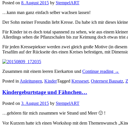
Posted on
8. August 2015
by
StempelART
…kann man ganz einfach selber wachsen lassen!
Der Sohn meiner Freundin liebt Kresse. Da habe ich mir dieses klein
Für Kinder ist es doch total spannend zu sehen, wie aus einem kleine
Allerdings sehen die Pflanzschalen bis zur Keimung doch etwas trist
Für jeden Kressepiekser werden zwei gleich große Motive (in diesem 
Tesafilm auf der Rückseite des einen Kreises befestigen, mit Dimensi
„Eine
Zusammen mit einem leeren Eierkarton und
Continue reading
→
Wiese
Posted in
Anleitungen
,
Kinder
Tagged
Kresseset
,
Osternest Bausatz
,
Z
für
die
Kindergeburtstage und Fähnchen…
Zoobab
Posted on
3. August 2015
by
StempelART
…gehören für mich zusammen wie Strand und Meer 🙂 !
Vor Kurzem hatte ich einen Workshop mit dem Themenwunsch „Kinderge