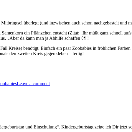
e Mitbringsel überlegt (und inzwischen auch schon nachgebastelt und m
n Samenkorn ein Pflänzchen entsteht (Zitat: „Ihr müßt ganz schnell aufs
 aus…Aber da kann man ja Abhilfe schaffen 🙂 !
Fall Kreise) benötigt. Einfach ein paar Zoobabies in fröhlichen Farbe
onals den zweiten Kreis gegenkleben – fertig!
oobabies
Leave a comment
ies….“
burtstag und Einschulung“. Kindergeburtstag zeige ich Dir jetzt sch