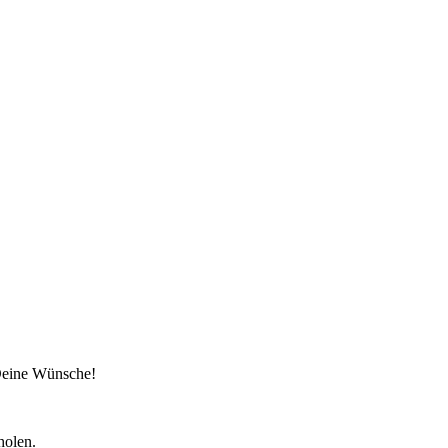
 Deine Wünsche!
holen.