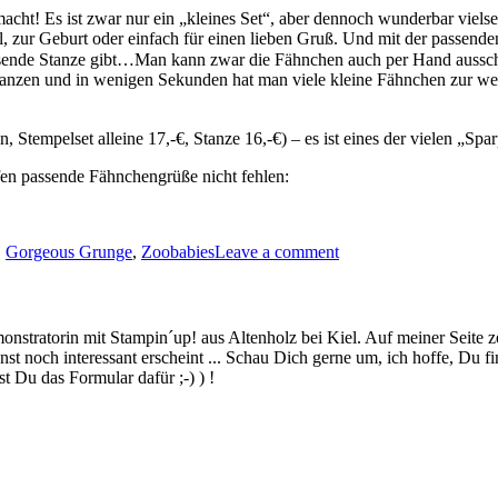
cht! Es ist zwar nur ein „kleines Set“, aber dennoch wunderbar vielse
el, zur Geburt oder einfach für einen lieben Gruß. Und mit der passend
ssende Stanze gibt…Man kann zwar die Fähnchen auch per Hand ausschn
usstanzen und in wenigen Sekunden hat man viele kleine Fähnchen zur
tempelset alleine 17,-€, Stanze 16,-€) – es ist eines der vielen „Spa
en passende Fähnchengrüße nicht fehlen:
,
Gorgeous Grunge
,
Zoobabies
Leave a comment
stratorin mit Stampin´up! aus Altenholz bei Kiel. Auf meiner Seite z
 noch interessant erscheint ... Schau Dich gerne um, ich hoffe, Du finde
 Du das Formular dafür ;-) ) !