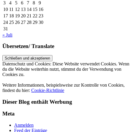
3
4
5
6
7
8
9
10
11
12
13
14
15
16
17
18
19
20
21
22
23
24
25
26
27
28
29
30
31
« Juli
Übersetzen/ Translate
Datenschutz und Cookies: Diese Website verwendet Cookies. Wenn
du die Website weiterhin nutzt, stimmst du der Verwendung von
Cookies zu.
Weitere Informationen, beispielsweise zur Kontrolle von Cookies,
findest du hier:
Cookie-Richtlinie
Dieser Blog enthält Werbung
Meta
Anmelden
Feed der Einträge