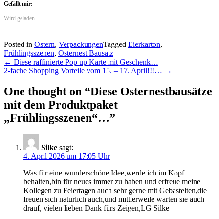
Gefällt mir:
Wird geladen …
Posted in
Ostern
,
Verpackungen
Tagged
Eierkarton
,
Frühlingsszenen
,
Osternest Bausatz
Post
←
Diese raffinierte Pop up Karte mit Geschenk…
2-fache Shopping Vorteile vom 15. – 17. April!!!…
→
navigation
One thought on “
Diese Osternestbausätze
mit dem Produktpaket
„Frühlingsszenen“…
”
Silke
sagt:
4. April 2026 um 17:05 Uhr
Was für eine wunderschöne Idee,werde ich im Kopf
behalten,bin für neues immer zu haben und erfreue meine
Kollegen zu Feiertagen auch sehr gerne mit Gebastelten,die
freuen sich natürlich auch,und mittlerweile warten sie auch
drauf, vielen lieben Dank fürs Zeigen,LG Silke