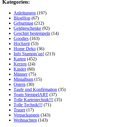
Kategorien:
Anleitungen
(197)
BlogHop
(67)
Geburtstag
(212)
Geldgeschenke
(92)
Geschirr bestempeln
(14)
Goodies
(163)
Hochzeit
(53)
Home Deko
(36)
Info Stampin´up!
(213)
Karten
(452)
Kerzen
(24)
Kinder
(60)
Männer
(75)
Minialbum
(15)
Ostern
(30)
Taufe und Konfirmation
(35)
Team StempelART
(37)
Tolle Kartentechnik!!!
(35)
Tolle Technik!!!
(71)
Trauer
(17)
Verpackungen
(343)
Weihnachten
(143)