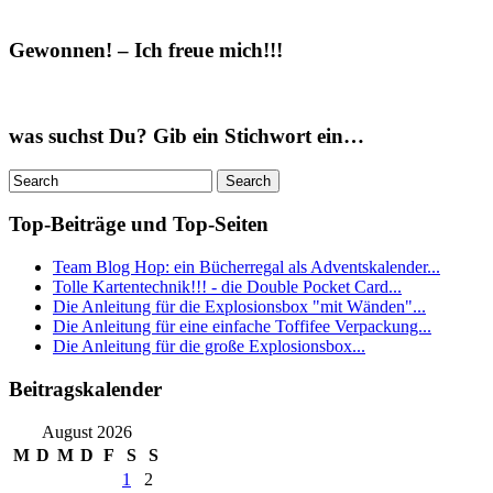
Gewonnen! – Ich freue mich!!!
was suchst Du? Gib ein Stichwort ein…
Top-Beiträge und Top-Seiten
Team Blog Hop: ein Bücherregal als Adventskalender...
Tolle Kartentechnik!!! - die Double Pocket Card...
Die Anleitung für die Explosionsbox "mit Wänden"...
Die Anleitung für eine einfache Toffifee Verpackung...
Die Anleitung für die große Explosionsbox...
Beitragskalender
August 2026
M
D
M
D
F
S
S
1
2