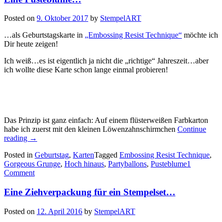
Posted on
9. Oktober 2017
by
StempelART
…als Geburtstagskarte in
„Embossing Resist Technique“
möchte ich
Dir heute zeigen!
Ich weiß…es ist eigentlich ja nicht die „richtige“ Jahreszeit…aber
ich wollte diese Karte schon lange einmal probieren!
Das Prinzip ist ganz einfach: Auf einem flüsterweißen Farbkarton
habe ich zuerst mit den kleinen Löwenzahnschirmchen
Continue
„Eine
reading
→
Pusteblume…“
Posted in
Geburtstag
,
Karten
Tagged
Embossing Resist Technique
,
Gorgeous Grunge
,
Hoch hinaus
,
Partyballons
,
Pusteblume
1
Comment
Eine Ziehverpackung für ein Stempelset…
Posted on
12. April 2016
by
StempelART