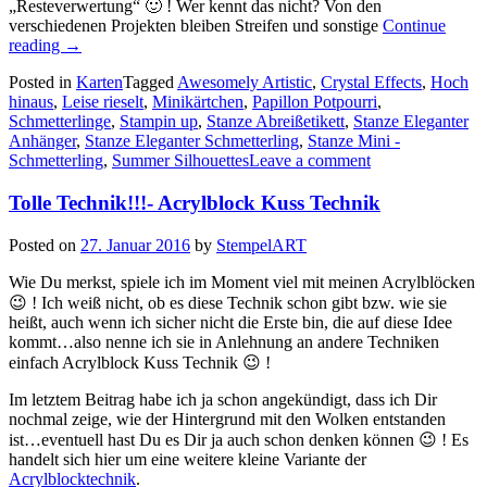
„Resteverwertung“ 🙂 ! Wer kennt das nicht? Von den
verschiedenen Projekten bleiben Streifen und sonstige
Continue
„Viele
reading
→
bunte
Posted in
Karten
Tagged
Awesomely Artistic
,
Crystal Effects
,
Hoch
Schmetterlinge…“
hinaus
,
Leise rieselt
,
Minikärtchen
,
Papillon Potpourri
,
Schmetterlinge
,
Stampin up
,
Stanze Abreißetikett
,
Stanze Eleganter
Anhänger
,
Stanze Eleganter Schmetterling
,
Stanze Mini -
Schmetterling
,
Summer Silhouettes
Leave a comment
Tolle Technik!!!- Acrylblock Kuss Technik
Posted on
27. Januar 2016
by
StempelART
Wie Du merkst, spiele ich im Moment viel mit meinen Acrylblöcken
😉 ! Ich weiß nicht, ob es diese Technik schon gibt bzw. wie sie
heißt, auch wenn ich sicher nicht die Erste bin, die auf diese Idee
kommt…also nenne ich sie in Anlehnung an andere Techniken
einfach Acrylblock Kuss Technik 😉 !
Im letztem Beitrag habe ich ja schon angekündigt, dass ich Dir
nochmal zeige, wie der Hintergrund mit den Wolken entstanden
ist…eventuell hast Du es Dir ja auch schon denken können 😉 ! Es
handelt sich hier um eine weitere kleine Variante der
Acrylblocktechnik
.