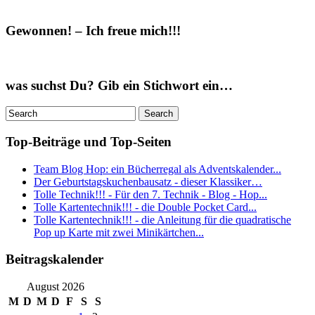
Gewonnen! – Ich freue mich!!!
was suchst Du? Gib ein Stichwort ein…
Top-Beiträge und Top-Seiten
Team Blog Hop: ein Bücherregal als Adventskalender...
Der Geburtstagskuchenbausatz - dieser Klassiker…
Tolle Technik!!! - Für den 7. Technik - Blog - Hop...
Tolle Kartentechnik!!! - die Double Pocket Card...
Tolle Kartentechnik!!! - die Anleitung für die quadratische
Pop up Karte mit zwei Minikärtchen...
Beitragskalender
August 2026
M
D
M
D
F
S
S