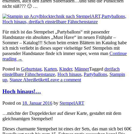
erkennen, auch den zarten Silberfaden…und sind die Pünktchen
nicht süß??? 🙂 …
Für mich ist das Stempelset „Partyballons“ mit passender
Handstanze ein absolutes „Must Have“ im neuen Frühjahr –
Sommer – Katalog!!! Schon beim ersten Blättern im Katalog habe
ich mich verliebt in dieses super vielseitige Set! Stempelsts mit
passender Handstanze finde ich immer super, wenn man
Continue
„Eine
reading
→
Handvoll
Posted in
Geburtstag
,
Karten
,
Kinder
,
Männer
Tagged
dreifach
Partyballons…“
einstellbare Fähnchenstanze
,
Hoch hinaus
,
Partyballons
,
Stampin
up
,
Stanze Abreißetikett
Leave a comment
Hoch hinaus!…
Posted on
18. Januar 2016
by
StempelART
…möchte der Doppeldecker auf dieser Karte, gestaltet mit dem
gleichnamigen Stempelset!
Dieses charmante Stempelset ist eines der Sets, das man sich bei 60€