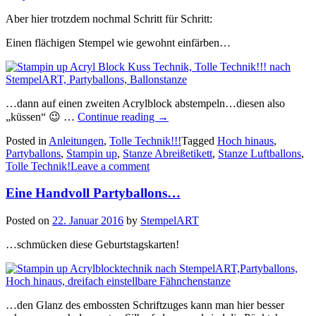
Aber hier trotzdem nochmal Schritt für Schritt:
Einen flächigen Stempel wie gewohnt einfärben…
…dann auf einen zweiten Acrylblock abstempeln…diesen also
„Tolle
„küssen“ 😉 …
Continue reading
→
Technik!!!-
Posted in
Anleitungen
,
Tolle Technik!!!
Acrylblock
Tagged
Hoch hinaus
,
Partyballons
,
Stampin up
,
Stanze Abreißetikett
Kuss
,
Stanze Luftballons
,
Tolle Technik!
Leave a comment
Technik“
Eine Handvoll Partyballons…
Posted on
22. Januar 2016
by
StempelART
…schmücken diese Geburtstagskarten!
…den Glanz des embossten Schriftzuges kann man hier besser