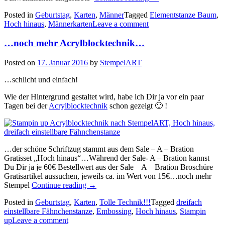
hinaus!…“
Posted in
Geburtstag
,
Karten
,
Männer
Tagged
Elementstanze Baum
,
Hoch hinaus
,
Männerkarten
Leave a comment
…noch mehr Acrylblocktechnik…
Posted on
17. Januar 2016
by
StempelART
…schlicht und einfach!
Wie der Hintergrund gestaltet wird, habe ich Dir ja vor ein paar
Tagen bei der
Acrylblocktechnik
schon gezeigt 🙂 !
…der schöne Schriftzug stammt aus dem Sale – A – Bration
Gratisset „Hoch hinaus“…Während der Sale- A – Bration kannst
Du Dir ja je 60€ Bestellwert aus der Sale – A – Bration Broschüre
Gratisartikel aussuchen, jeweils ca. im Wert von 15€…noch mehr
„…
Stempel
Continue reading
→
noch
Posted in
Geburtstag
,
Karten
,
Tolle Technik!!!
Tagged
dreifach
mehr
einstellbare Fähnchenstanze
,
Embossing
,
Hoch hinaus
,
Stampin
Acrylblocktechnik…“
up
Leave a comment