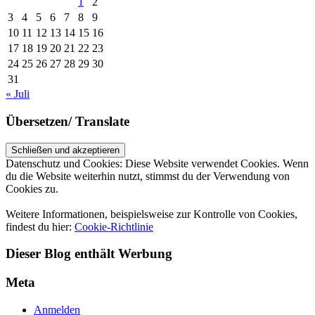
1
2
3
4
5
6
7
8
9
10
11
12
13
14
15
16
17
18
19
20
21
22
23
24
25
26
27
28
29
30
31
« Juli
Übersetzen/ Translate
Datenschutz und Cookies: Diese Website verwendet Cookies. Wenn
du die Website weiterhin nutzt, stimmst du der Verwendung von
Cookies zu.
Weitere Informationen, beispielsweise zur Kontrolle von Cookies,
findest du hier:
Cookie-Richtlinie
Dieser Blog enthält Werbung
Meta
Anmelden