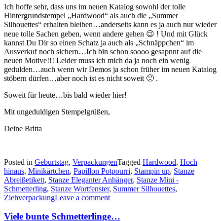
Ich hoffe sehr, dass uns im neuen Katalog sowohl der tolle
Hintergrundstempel „Hardwood“ als auch die „Summer
Silhouettes“ erhalten bleiben…anderseits kann es ja auch nur wieder
neue tolle Sachen geben, wenn andere gehen 😉 ! Und mit Glück
kannst Du Dir so einen Schatz ja auch als „Schnäppchen“ im
Ausverkuf noch sichern…Ich bin schon soooo gesapnnt auf die
neuen Motive!!! Leider muss ich mich da ja noch ein wenig
gedulden…auch wenn wir Demos ja schon früher im neuen Katalog
stöbern dürfen…aber noch ist es nicht soweit 🙂 .
Soweit für heute…bis bald wieder hier!
Mit ungeduldigen Stempelgrüßen,
Deine Britta
Posted in
Geburtstag
,
Verpackungen
Tagged
Hardwood
,
Hoch
hinaus
,
Minikärtchen
,
Papillon Potpourri
,
Stampin up
,
Stanze
Abreißetikett
,
Stanze Eleganter Anhänger
,
Stanze Mini -
Schmetterling
,
Stanze Wortfenster
,
Summer Silhouettes
,
Ziehverpackung
Leave a comment
Viele bunte Schmetterlinge…