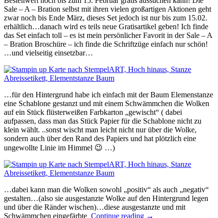
Bestellwert noch bis zum 15. Februar gratis aussuchen kann! Die
Sale – A – Bration selbst mit ihren vielen großartigen Aktionen geht
zwar noch bis Ende März, dieses Set jedoch ist nur bis zum 15.02.
erhältlich…danach wird es teils neue Gratisartikel geben! Ich finde
das Set einfach toll – es ist mein persönlicher Favorit in der Sale – A
– Bration Broschüre – ich finde die Schriftzüge einfach nur schön!
…und vielseitig einsetzbar…
…für den Hintergrund habe ich einfach mit der Baum Elemenstanze
eine Schablone gestanzt und mit einem Schwämmchen die Wolken
auf ein Stück flüsterweißen Farbkarton „gewischt“ ( dabei
aufpassen, dass man das Stück Papier für die Schablone nicht zu
klein wählt. ..sonst wischt man leicht nicht nur über die Wolke,
sondern auch über den Rand des Papiers und hat plötzlich eine
ungewollte Linie im Himmel 😉 …)
…dabei kann man die Wolken sowohl „positiv“ als auch „negativ“
gestalten…(also sie ausgestanzte Wolke auf den Hintergrund legen
und über die Ränder wischen)…diese ausgestanzte und mit
„Hoch
Schwämmchen eingefärbte
Continue reading
→