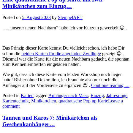
Minikärtchen zum Einzug…
Posted on
5. August 2023
by
StempelART
… „unserer neuen Nachbarn“ habe ich vor Kurzem gewerkelt 😉 .
Das Prinzip dieser Karte kennst Du vielleicht schon, ich habe Dir
schon die
beiden Karten für die angelnden Zwillinge
gezeigt 😉 .
Diesmal war die Karte für die neuen Nachbarn gedacht, die spontan
zum Kennenlerntreffen eingeladen hatten.
Wie gut, dass ich diese Karte vom letzten Workshop noch liegen
hatte! Bisher ohne Dekoration, ich brauchte also nur noch die
„Ein
Anhänger auf der Vorderseite zu ergänzen 😉 .
Continue reading
→
quad
Posted in
Karten
Tagged
Anhänger nach Mass
,
Einzug
,
Jahresringe
Pop
,
Kartentechnik
,
Minikärtchen
,
quadratische Pop up Karte
Leave a
up
comment
Kart
mit
zwe
Tannen und Karos 7: Minikärtchen als
Mini
Geschenkanhänger…
zum
Ein