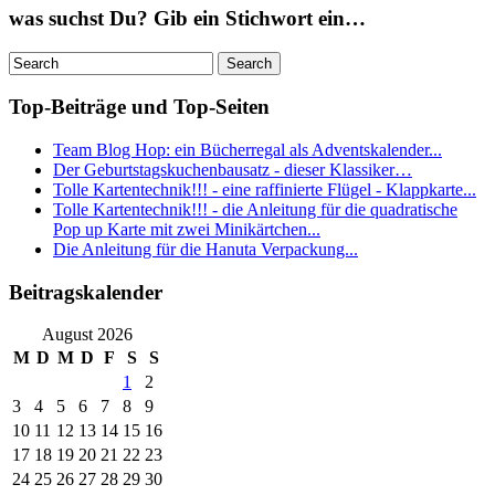
was suchst Du? Gib ein Stichwort ein…
Top-Beiträge und Top-Seiten
Team Blog Hop: ein Bücherregal als Adventskalender...
Der Geburtstagskuchenbausatz - dieser Klassiker…
Tolle Kartentechnik!!! - eine raffinierte Flügel - Klappkarte...
Tolle Kartentechnik!!! - die Anleitung für die quadratische
Pop up Karte mit zwei Minikärtchen...
Die Anleitung für die Hanuta Verpackung...
Beitragskalender
August 2026
M
D
M
D
F
S
S
1
2
3
4
5
6
7
8
9
10
11
12
13
14
15
16
17
18
19
20
21
22
23
24
25
26
27
28
29
30