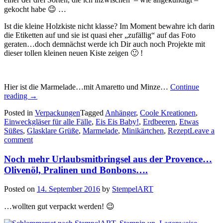
gekocht habe 😉 …
Ist die kleine Holzkiste nicht klasse? Im Moment bewahre ich darin
die Etiketten auf und sie ist quasi eher „zufällig“ auf das Foto
geraten…doch demnächst werde ich Dir auch noch Projekte mit
dieser tollen kleinen neuen Kiste zeigen 🙂 !
Hier ist die Marmelade…mit Amaretto und Minze…
Continue
„Erdbeeren
reading
→
und
Posted in
Verpackungen
Tagged
Anhänger
,
Coole Kreationen
,
Minze…“
Einweckgläser für alle Fälle
,
Eis Eis Baby!
,
Erdbeeren
,
Etwas
Süßes
,
Glasklare Grüße
,
Marmelade
,
Minikärtchen
,
Rezept
Leave a
comment
Noch mehr Urlaubsmitbringsel aus der Provence…
Olivenöl, Pralinen und Bonbons….
Posted on
14. September 2016
by
StempelART
…wollten gut verpackt werden! 😉