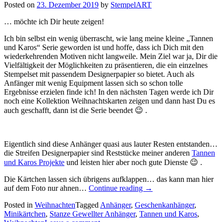
Posted on
23. Dezember 2019
by
StempelART
… möchte ich Dir heute zeigen!
Ich bin selbst ein wenig überrascht, wie lang meine kleine „Tannen
und Karos“ Serie geworden ist und hoffe, dass ich Dich mit den
wiederkehrenden Motiven nicht langweile. Mein Ziel war ja, Dir die
Vielfältigkeit der Möglichkeiten zu präsentieren, die ein einzelnes
Stempelset mit passendem Designerpapier so bietet. Auch als
Anfänger mit wenig Equipment lassen sich so schon tolle
Ergebnisse erzielen finde ich! In den nächsten Tagen werde ich Dir
noch eine Kollektion Weihnachtskarten zeigen und dann hast Du es
auch geschafft, dann ist die Serie beendet 😉 .
Eigentlich sind diese Anhänger quasi aus lauter Resten entstanden…
die Streifen Designerpapier sind Reststücke meiner anderen
Tannen
und Karos Projekte
und leisten hier aber noch gute Dienste 😉 .
Die Kärtchen lassen sich übrigens aufklappen… das kann man hier
„Tannen
auf dem Foto nur ahnen…
Continue reading
→
und
Posted in
Weihnachten
Tagged
Anhänger
,
Geschenkanhänger
,
Karos
Minikärtchen
,
Stanze Gewellter Anhänger
,
Tannen und Karos
,
7: