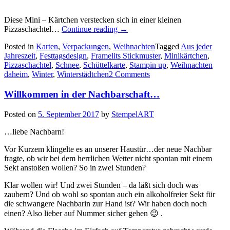
Diese Mini – Kärtchen verstecken sich in einer kleinen
„Nicht
Pizzaschachtel…
Continue reading
→
nur
Posted in
Karten
,
Verpackungen
,
Weihnachten
Tagged
Aus jeder
draußen
Jahreszeit
,
Festtagsdesign
,
Framelits Stickmuster
,
Minikärtchen
,
tanzen
Pizzaschachtel
,
Schnee
,
Schüttelkarte
,
Stampin up
,
Weihnachten
gerade
daheim
,
Winter
,
Winterstädtchen
2 Comments
die
Schneeflocken…“
Willkommen in der Nachbarschaft…
Posted on
5. September 2017
by
StempelART
…liebe Nachbarn!
Vor Kurzem klingelte es an unserer Haustür…der neue Nachbar
fragte, ob wir bei dem herrlichen Wetter nicht spontan mit einem
Sekt anstoßen wollen? So in zwei Stunden?
Klar wollen wir! Und zwei Stunden – da läßt sich doch was
zaubern? Und ob wohl so spontan auch ein alkoholfreier Sekt für
die schwangere Nachbarin zur Hand ist? Wir haben doch noch
einen? Also lieber auf Nummer sicher gehen 😉 .