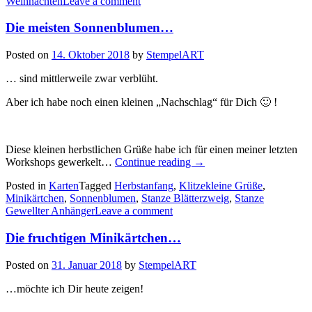
Weihnachten
Leave a comment
Minikärtchen
als
Die meisten Sonnenblumen…
Geschenkanhänger…“
Posted on
14. Oktober 2018
by
StempelART
… sind mittlerweile zwar verblüht.
Aber ich habe noch einen kleinen „Nachschlag“ für Dich 🙂 !
Diese kleinen herbstlichen Grüße habe ich für einen meiner letzten
„Die
Workshops gewerkelt…
Continue reading
→
meisten
Posted in
Karten
Tagged
Herbstanfang
,
Klitzekleine Grüße
,
Sonnenblumen…“
Minikärtchen
,
Sonnenblumen
,
Stanze Blätterzweig
,
Stanze
Gewellter Anhänger
Leave a comment
Die fruchtigen Minikärtchen…
Posted on
31. Januar 2018
by
StempelART
…möchte ich Dir heute zeigen!