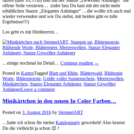
falzen (also 10,5 cm) und mit der Stanze „Gewellter Anhänger“ die
offene Seite verzieren… (oder fass Du hast mit der nicht mehr
erhältlichen Stanze „Eleganter Anhänger“ …die wollte ich auch mal
wieder verwenden und wie Du siehst, mit beiden gibt es tolle
Ergebnisse!!!)
Los geht es mit Himbeerrot…
„Blütenpoesie
…einige nochmal im Detail…
Continue reading
→
trifft
Posted in
Karten
Tagged
Blatt und Blüte
,
Blätterwald
,
Blühende
Minikärtchen…“
Worte
,
Blütenpoesie
,
Grüße voller Sonnenschein
,
Meereswellen
,
Minikärtchen
,
Stanze Eleganter Anhänger
,
Stanze Gewellter
Anhänger
Leave a comment
Minikärtchen in den neuen In Color Farben…
Posted on
3. August 2016
by
StempelART
…hatte ich schon für meine
Katalogparty
gewerkelt! Also kennst
Du die vielleicht ja schon 😉 !