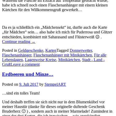
Während die Flasche im Eisfach auf Temperatur gebracht wurde,
habe ich schnell noch einen Flaschenanhänger mit einem kleinen
Kärtchen für den Willkommensgruß gewerkelt…
Da es ja schließlich ein „Mädchensekt“ ist, durfte auch die Karte
„für Mädchen“ sein… also habe ich mich für Puderrosa und Glitzer
entschieden, kombiniert mit Saharasand und Flüsterweiß 😉 .
„Willkommen
Continue reading
→
in
Posted in
Geldgeschenke
,
Karten
Tagged
Donnerwetter
,
der
Flaschenanhänger
,
Flaschenanhänger mit Minikärtchen
,
Für alle
Nachbarschaft…“
Lebenslagen
,
Lagenweise Kreise
,
Minikärtchen
,
Stadt - Land -
Gruß
Leave a comment
Erdbeeren und Minze…
Posted on
9. Juli 2017
by
StempelART
…sind ein tolles Team!
Und deshalb treffen sie sich nicht nur in dem Blumenkübel vor
meiner Haustür (danke für dieses originelle duftende Geschenk
Bruderherz 🙂 ) , sondern auch in meiner Marmelade! Zumindest in
einer der drei Sorten, die ich inzwischen – wie angekündigt –