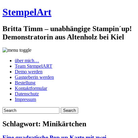
StempelArt
Britta Timm – unabhängige Stampin´up!
Demonstratorin aus Altenholz bei Kiel
über mich…
Team StempelART
Demo werden
Gastgeberin werden
Bestellung
Kontaktformular
Datenschutz
Impressum
Schlagwort:
Minikärtchen
Eine quadratische Pop up Karte mit zwei