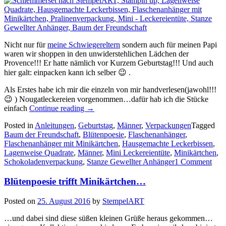
Nicht nur für
meine Schwiegereltern
sondern auch für meinen Papi
waren wir shoppen in den unwiderstehlichen Lädchen der
Provence!!! Er hatte nämlich vor Kurzem Geburtstag!!! Und auch
hier galt: einpacken kann ich selber 😉 .
Als Erstes habe ich mir die einzeln von mir handverlesen(jawohl!!!
😉 ) Nougatleckereien vorgenommen…dafür hab ich die Stücke
„Noch
einfach
Continue reading
→
mehr
Posted in
Anleitungen
,
Geburtstag
,
Männer
,
Verpackungen
Tagged
Urlaubsmitbringsel
Baum der Freundschaft
,
Blütenpoesie
,
Flaschenanhänger
,
aus
Flaschenanhänger mit Minikärtchen
,
Hausgemachte Leckerbissen
,
der
Lagenweise Quadrate
,
Männer
,
Mini Leckereientüte
,
Minikärtchen
,
Provence…
Schokoladenverpackung
,
Stanze Gewellter Anhänger
1 Comment
Olivenöl,
Pralinen
Blütenpoesie trifft Minikärtchen…
und
Bonbons….“
Posted on
25. August 2016
by
StempelART
…und dabei sind diese süßen kleinen Grüße heraus gekommen…