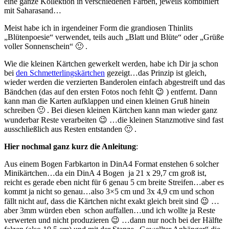
eine ganze Kollektion in verschiedenen Farben, jeweils kombiniert
mit Saharasand…
Meist habe ich in irgendeiner Form die grandiosen Thinlits
„Blütenpoesie“ verwendet, teils auch „Blatt und Blüte“ oder „Grüße
voller Sonnenschein“ 🙂 .
Wie die kleinen Kärtchen gewerkelt werden, habe ich Dir ja schon
bei
den Schmetterlingskärtchen
gezeigt…das Prinzip ist gleich,
wieder werden die verzierten Banderolen einfach abgestreift und das
Bändchen (das auf den ersten Fotos noch fehlt 😉 ) entfernt. Dann
kann man die Karten aufklappen und einen kleinen Gruß hinein
schreiben 🙂 . Bei diesen kleinen Kärtchen kann man wieder ganz
wunderbar Reste verarbeiten 😉 …die kleinen Stanzmotive sind fast
ausschließlich aus Resten entstanden 🙂 .
Hier nochmal ganz kurz die Anleitung
:
Aus einem Bogen Farbkarton in DinA4 Format enstehen 6 solcher
Minikärtchen…da ein DinA 4 Bogen ja 21 x 29,7 cm groß ist,
reicht es gerade eben nicht für 6 genau 5 cm breite Streifen…aber es
kommt ja nicht so genau…also 3×5 cm und 3x 4,9 cm und schon
fällt nicht auf, dass die Kärtchen nicht exakt gleich breit sind 😉 …
aber 3mm würden eben schon auffallen…und ich wollte ja Reste
verwerten und nicht produzieren 😉 …dann nur noch bei der Hälfte