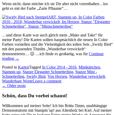
Wenn nicht, dann möchte ich sie Dir aber nicht vorenthalten…los
geht es mit der Farbe „Zarte Pflaume“…
…und diese Karte war auch gleich mein „Make and Take“ für
meine Party! Die Karten sollten hauptsächlich die neuen In Color
Farben vorstellen und die Vielseitigkeit des tollen Sets „Swirly Bird“
mit den passenden Thinlits „Wunderbar verwickelt“
demonstrieren… 😉 …ich finde es großartig, was für
Continue
„Minikärtchen
reading
→
in
Posted in
Karten
Tagged
In Color 2014 - 2016
,
Minikärtchen
,
den
Stampin up
,
Stanze Eleganter Schmetterling
,
Stanze Mini -
neuen
Schmetterling
,
Swirly Bird
,
Von Herzen
,
Wunderbar verwickelt
,
In
Wunderbare Worte
Leave a comment
Color
Posts
←
Older posts
Farben…“
navigation
Schön, dass Du vorbei schaust!
Willkommen auf meiner Seite! Ich bin Britta Timm, unabhängige
Demonstratorin mit Stampin´up! aus Altenholz bei Kiel. Auf meiner
Seite zeige ich Dir in lockerer Folge meine Werke als Anregung für