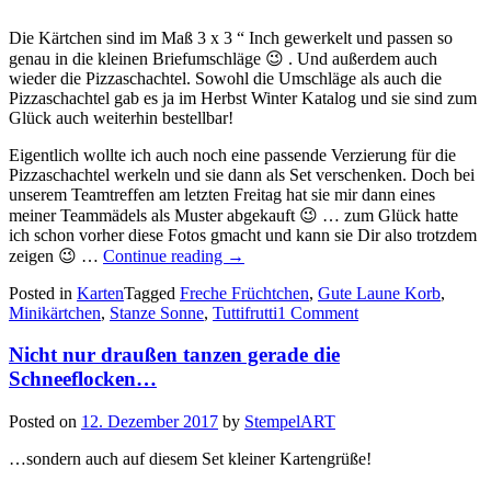
Die Kärtchen sind im Maß 3 x 3 “ Inch gewerkelt und passen so
genau in die kleinen Briefumschläge 😉 . Und außerdem auch
wieder die Pizzaschachtel. Sowohl die Umschläge als auch die
Pizzaschachtel gab es ja im Herbst Winter Katalog und sie sind zum
Glück auch weiterhin bestellbar!
Eigentlich wollte ich auch noch eine passende Verzierung für die
Pizzaschachtel werkeln und sie dann als Set verschenken. Doch bei
unserem Teamtreffen am letzten Freitag hat sie mir dann eines
meiner Teammädels als Muster abgekauft 😉 … zum Glück hatte
ich schon vorher diese Fotos gmacht und kann sie Dir also trotzdem
„Die
zeigen 😉 …
Continue reading
→
fruchtigen
Posted in
Karten
Tagged
Freche Früchtchen
Minikärtchen…“
,
Gute Laune Korb
,
Minikärtchen
,
Stanze Sonne
,
Tuttifrutti
1 Comment
Nicht nur draußen tanzen gerade die
Schneeflocken…
Posted on
12. Dezember 2017
by
StempelART
…sondern auch auf diesem Set kleiner Kartengrüße!