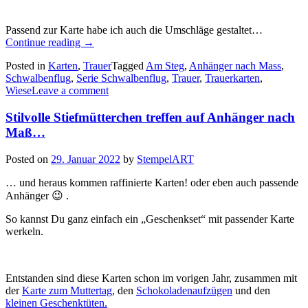
Passend zur Karte habe ich auch die Umschläge gestaltet…
„Schwalbenflug
Continue reading
→
4:
Posted in
Karten
,
Trauer
Tagged
Am Steg
,
Anhänger nach Mass
,
ein
Schwalbenflug
,
Serie Schwalbenflug
,
Trauer
,
Trauerkarten
,
paar
Wiese
Leave a comment
Trauerkarten…“
Stilvolle Stiefmütterchen treffen auf Anhänger nach
Maß…
Posted on
29. Januar 2022
by
StempelART
… und heraus kommen raffinierte Karten! oder eben auch passende
Anhänger 😉 .
So kannst Du ganz einfach ein „Geschenkset“ mit passender Karte
werkeln.
Entstanden sind diese Karten schon im vorigen Jahr, zusammen mit
der
Karte zum Muttertag
, den
Schokoladenaufzügen
und den
kleinen Geschenktüten.