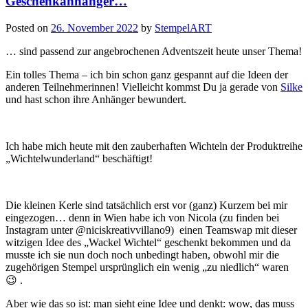
Geschenkanhänger…
zum
Ein
Posted on
26. November 2022
by
StempelART
… sind passend zur angebrochenen Adventszeit heute unser Thema!
Ein tolles Thema – ich bin schon ganz gespannt auf die Ideen der
anderen Teilnehmerinnen! Vielleicht kommst Du ja gerade von
Silke
und hast schon ihre Anhänger bewundert.
Ich habe mich heute mit den zauberhaften Wichteln der Produktreihe
„Wichtelwunderland“ beschäftigt!
Die kleinen Kerle sind tatsächlich erst vor (ganz) Kurzem bei mir
eingezogen… denn in Wien habe ich von Nicola (zu finden bei
Instagram unter @niciskreativvillano9) einen Teamswap mit dieser
witzigen Idee des „Wackel Wichtel“ geschenkt bekommen und da
musste ich sie nun doch noch unbedingt haben, obwohl mir die
zugehörigen Stempel ursprünglich ein wenig „zu niedlich“ waren
😉 .
Aber wie das so ist: man sieht eine Idee und denkt: wow, das muss