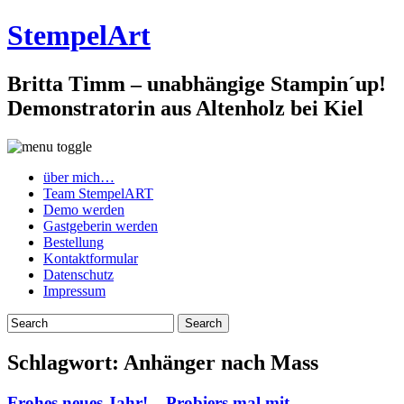
StempelArt
Britta Timm – unabhängige Stampin´up!
Demonstratorin aus Altenholz bei Kiel
über mich…
Team StempelART
Demo werden
Gastgeberin werden
Bestellung
Kontaktformular
Datenschutz
Impressum
Schlagwort:
Anhänger nach Mass
Frohes neues Jahr! – Probiers mal mit