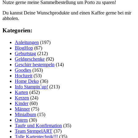
Nutze gerne meine Sammelbestellung um Porto zu sparen!
Du kannst Deine Wunschprodukte und einen Kaffee gerne bei mir
abholen.
Kategorien:
Anleitungen
(197)
BlogHop
(67)
Geburtstag
(212)
Geldgeschenke
(92)
Geschirr bestempeln
(14)
Goodies
(163)
Hochzeit
(53)
Home Deko
(36)
Info Stampin´up!
(213)
Karten
(452)
Kerzen
(24)
Kinder
(60)
Männer
(75)
Minialbum
(15)
Ostern
(30)
Taufe und Konfirmation
(35)
Team StempelART
(37)
Tolle Kartentechnik!!!
(35)