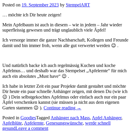
Posted on
19. September 2023
by
StempelART
… möchte ich Dir heute zeigen!
Mein Apfelbaum ist auch in diesem – wie in jedem – Jahr wieder
superfleissig gewesen und trägt unglaublich viele Äpfel!
Ich versorge immer die ganze Nachbarschaft, Kollegen und Freunde
damit und bin immer froh, wenn alle gut verwertet werden 😉 .
Und natürlich backe ich auch regelmässig Kuchen und koche
Apfelmus… und deshalb war das Stempelset „Apfelernte“ für mich
auch ein absolutes „Must have“ 😉 .
Ich habe in letzter Zeit ein paar Projekte damit gestaltet und möchte
Dir heute ein paar schnelle Anhänger zeigen, mit denen Du (wie ich
😉 ) Dein selbstgekochtes Apfelmus oder einfach auch nur ein paar
Äpfel verschenken kannst (sie müssen ja nicht aus dem eigenen
„Apfelernte
Garten stammen 😉 ).
Continue reading
→
–
Posted in
Goodies
Tagged
Anhänger nach Mass
Anhänger
,
Apfel Anhänger
,
Apfelblüte
,
Apfelernte
,
Genesungswünsche
für
,
werde schnell
gesund
Leave a comment
gesunde