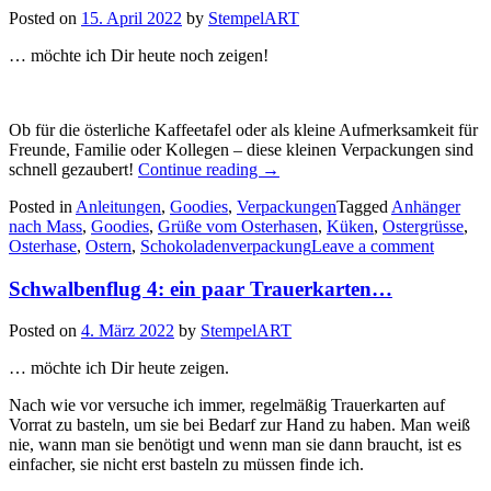
Posted on
15. April 2022
by
StempelART
… möchte ich Dir heute noch zeigen!
Ob für die österliche Kaffeetafel oder als kleine Aufmerksamkeit für
Freunde, Familie oder Kollegen – diese kleinen Verpackungen sind
„Ostergrüsse
schnell gezaubert!
Continue reading
→
vom
Posted in
Anleitungen
,
Goodies
,
Verpackungen
Tagged
Anhänger
Osterhasen
nach Mass
,
Goodies
,
Grüße vom Osterhasen
,
Küken
,
Ostergrüsse
,
–
Osterhase
,
Ostern
,
Schokoladenverpackung
Leave a comment
kleine
schnelle
Schwalbenflug 4: ein paar Trauerkarten…
Ostergoodies…“
Posted on
4. März 2022
by
StempelART
… möchte ich Dir heute zeigen.
Nach wie vor versuche ich immer, regelmäßig Trauerkarten auf
Vorrat zu basteln, um sie bei Bedarf zur Hand zu haben. Man weiß
nie, wann man sie benötigt und wenn man sie dann braucht, ist es
einfacher, sie nicht erst basteln zu müssen finde ich.