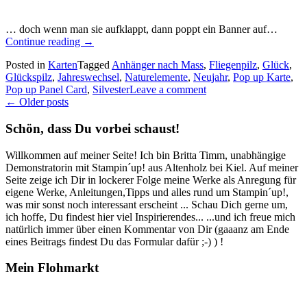
… doch wenn man sie aufklappt, dann poppt ein Banner auf…
„Eine
Continue reading
→
Pop
Posted in
Karten
Tagged
Anhänger nach Mass
,
Fliegenpilz
,
Glück
,
up
Glückspilz
,
Jahreswechsel
,
Naturelemente
,
Neujahr
,
Pop up Karte
,
Panel
Pop up Panel Card
,
Silvester
Leave a comment
Card
Posts
←
Older posts
mit
Glückspilz
navigation
Schön, dass Du vorbei schaust!
zum
Jahreswechsel…“
Willkommen auf meiner Seite! Ich bin Britta Timm, unabhängige
Demonstratorin mit Stampin´up! aus Altenholz bei Kiel. Auf meiner
Seite zeige ich Dir in lockerer Folge meine Werke als Anregung für
eigene Werke, Anleitungen,Tipps und alles rund um Stampin´up!,
was mir sonst noch interessant erscheint ... Schau Dich gerne um,
ich hoffe, Du findest hier viel Inspirierendes... ...und ich freue mich
natürlich immer über einen Kommentar von Dir (gaaanz am Ende
eines Beitrags findest Du das Formular dafür ;-) ) !
Mein Flohmarkt