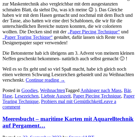
zur Maskentechnik also vergleichbar mit dem ausgestanzten
schmalen Blatt, da siehst Du, was ich meine 😉 ). Das Gleiche
haben wir mit dem Hasen gemacht und nochmal mit dem Buch und
der Tasse, also hatten wir eine drei Schablonen, die wir für die
unterschiedlichen Bereiche nutzen konnten, die wir colorieren
wollten. Die Decken sind mit der
„Paper Piecing Technique“
und
„Paper Tearing Techique“
gestaltet, dafür lassen sich Reste von
Designerpapier super verwenden!
Die Betonsterne hab ich übrigens am 3. Advent von meinem kleinen
Neffen geschenkt bekommen- natürlich auch selbst gemacht 🙂 !
Weil es so fix geht und so viel Spaß macht, habe ich gleich noch
einen weiteren Schwung Lesezeichen gebastelt und zu Weihnachten
„Frohes
verschenkt.
Continue reading
→
neues
Posted in
Goodies
,
Weihnachten
Tagged
Anhänger nach Mass
,
Bär
,
Jahr!
Hase
,
Lesezeichen
,
Liebste Auszeit
,
Paper Piecing Technique
,
Paper
–
Tearing Technique
,
Probiers mal mit Gemütlichkeit
Leave a
Probiers
comment
mal
mit
Meeresbucht – maritime Karten mit Aquarelltechnik
Gemütlichkeit…“
auf Pergament…