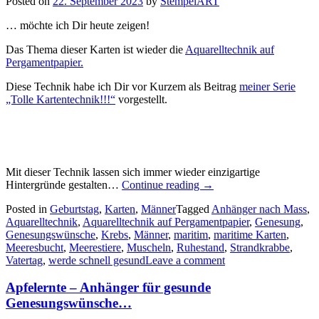
Posted on
22. September 2023
by
StempelART
… möchte ich Dir heute zeigen!
Das Thema dieser Karten ist wieder die
Aquarelltechnik auf
Pergamentpapier.
Diese Technik habe ich Dir vor Kurzem als Beitrag
meiner Serie
„Tolle Kartentechnik!!!“
vorgestellt.
Mit dieser Technik lassen sich immer wieder einzigartige
„Meeresbucht
Hintergründe gestalten…
Continue reading
→
–
Posted in
Geburtstag
,
Karten
,
Männer
Tagged
Anhänger nach Mass
,
maritime
Aquarelltechnik
,
Aquarelltechnik auf Pergamentpapier
,
Genesung
,
Karten
Genesungswünsche
,
Krebs
,
Männer
,
maritim
,
maritime Karten
,
mit
Meeresbucht
,
Meerestiere
,
Muscheln
,
Ruhestand
,
Strandkrabbe
,
Aquarelltechnik
Vatertag
,
werde schnell gesund
Leave a comment
auf
Pergament…“
Apfelernte – Anhänger für gesunde
Genesungswünsche…