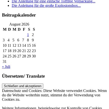
Die Anleitung für eine einfache Toffifee Verpackung...
Die Anleitung für die große Explosionsbox...
Beitragskalender
August 2026
M
D
M
D
F
S
S
1
2
3
4
5
6
7
8
9
10
11
12
13
14
15
16
17
18
19
20
21
22
23
24
25
26
27
28
29
30
31
« Juli
Übersetzen/ Translate
Datenschutz und Cookies: Diese Website verwendet Cookies. Wenn
du die Website weiterhin nutzt, stimmst du der Verwendung von
Cookies zu.
Weitere Informationen, beispielsweise zur Kontrolle von Cookies,