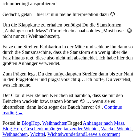
ich unbedingt ausprobieren!
Gedacht, getan – hier ist nun meine Interpretation dazu 😉 .
Um die Klappkarte zu erhalten benötigst Du die Stanzformen
„Anhänger nach Mass“ (für mich ein aaaabsolutes „Must have“ 😉 ,
nicht nur zur Weihnachtszeit).
Falze eine Streifen Farbkarton in der Mitte und schiebe ihn dann so
durch die Stanzmaschine, dass die Stanzform ein wenig über die
Falz hinaus ragt, diese also nicht mit abschneidet. Ich habe hier den
größten Anhänger verwendet.
Zum Prägen legst Du den aufgeklappten Streifen dann bis zur Naht
in den Prägefolder und prägst vorsichtig… ich hoffe, Du verstehst,
was ich meine.
Der Clou dieser kleinen Kerlchen ist nämlich, dass sie mit den
Beinchen wackeln bzw. tanzen können 😉 … wenn sie es
übertreiben, dann luckt sogar der Bauch hervor 😉 .
Continue
„Blog
reading
→
Hop
Posted in
BlogHop
,
Weihnachten
Tagged
Anhänger nach Mass
,
„Quer
Blog Hop
,
Geschenkanhänger
,
tanzender Wichtel
,
Wackel Wichtel
,
durchs
Weihnachten
,
Wichtel
,
Wichtelwunderland
Leave a comment
Jahr“