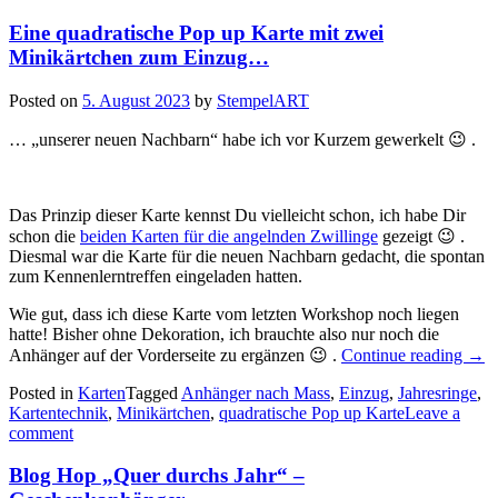
Genesungswünsche…“
Eine quadratische Pop up Karte mit zwei
Minikärtchen zum Einzug…
Posted on
5. August 2023
by
StempelART
… „unserer neuen Nachbarn“ habe ich vor Kurzem gewerkelt 😉 .
Das Prinzip dieser Karte kennst Du vielleicht schon, ich habe Dir
schon die
beiden Karten für die angelnden Zwillinge
gezeigt 😉 .
Diesmal war die Karte für die neuen Nachbarn gedacht, die spontan
zum Kennenlerntreffen eingeladen hatten.
Wie gut, dass ich diese Karte vom letzten Workshop noch liegen
hatte! Bisher ohne Dekoration, ich brauchte also nur noch die
„Ein
Anhänger auf der Vorderseite zu ergänzen 😉 .
Continue reading
→
quad
Posted in
Karten
Tagged
Anhänger nach Mass
,
Einzug
,
Jahresringe
Pop
,
Kartentechnik
,
Minikärtchen
,
quadratische Pop up Karte
Leave a
up
comment
Kart
mit
zwe
Blog Hop „Quer durchs Jahr“ –
Mini