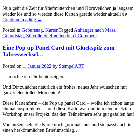
Nun geht die Zeit für Stiefmütterchen und Hornveilchen ja langsam
wieder los und so werden diese Karten gerade wieder aktuell 😉 .
„Stilvolle
Continue reading
→
Stiefmütterchen
Posted in
Geburtstag
,
Karten
Tagged
Anhänger nach Mass
,
treffen
Geburtstag
,
Stilvolle Stiefmütterchen
1 Comment
auf
Anhänger
Eine Pop up Panel Card mit Glückspilz zum
nach
Maß…“
Jahreswechsel…
Posted on
1. Januar 2022
by
StempelART
… möchte ich Dir heute zeigen!
Und Dir zunächst natürlich ein frohes, neues Jahr wünschen mit
ganz vielen tollen Momenten!
Diese Kartenform – die Pop up panel Card – wollte ich schon lange
einmal ausprobieren… und diese Karte war nun in meinem letzten
Workshop unser Projekt, das den Teilnehmern sehr gut gefallen hat!
Von außen sieht die Karte noch „normal“ aus und sie passt auch in
einen herkömmlichen Briefumschlag…