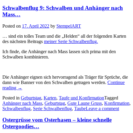
–
Schwalbenflug 9: Schwalben und Anhänger nach
Geschenkanhänger…“
Mass…
Posted on
17. April 2022
by
StempelART
… sind ein tolles Team und die „Helden“ all der folgenden Karten
des nächsten Beitrags
meiner Serie Schwalbenflug.
Ich finde, die Anhänger nach Mass lassen sich prima mit den
Schwalben kombinieren.
Die Anhänger eignen sich hervorragend als Träger für Sprüche, die
dann wie Banner von den Schwalben getragen werden.
Continue
„Schwalbenflug
reading
→
9:
Posted in
Geburtstag
,
Karten
,
Taufe und Konfirmation
Tagged
Schwalben
Anhänger nach Mass
,
Geburtstag
,
Gute Laune Gruss
,
Konfirmation
,
und
Schwalbenflug
,
Serie Schwalbenflug
,
Taube
Leave a comment
Anhänger
nach
Ostergrüsse vom Osterhasen – kleine schnelle
Mass…“
Ostergoodies…