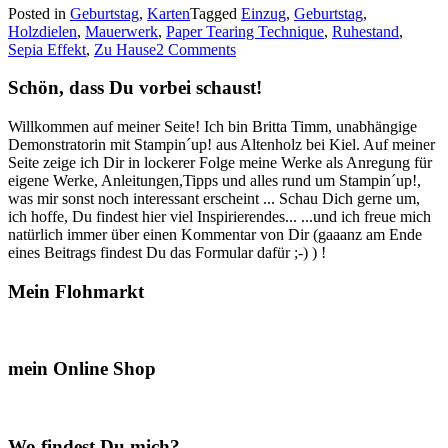
Posted in
Geburtstag
,
Karten
Tagged
Einzug
,
Geburtstag
,
–
Holzdielen
,
Mauerwerk
,
Paper Tearing Technique
,
Ruhestand
,
Karten
Sepia Effekt
,
Zu Hause
2 Comments
zum
Geburtstag,
Schön, dass Du vorbei schaust!
zum
Ruhestand
und
Willkommen auf meiner Seite! Ich bin Britta Timm, unabhängige
zum
Demonstratorin mit Stampin´up! aus Altenholz bei Kiel. Auf meiner
Einzug…“
Seite zeige ich Dir in lockerer Folge meine Werke als Anregung für
eigene Werke, Anleitungen,Tipps und alles rund um Stampin´up!,
was mir sonst noch interessant erscheint ... Schau Dich gerne um,
ich hoffe, Du findest hier viel Inspirierendes... ...und ich freue mich
natürlich immer über einen Kommentar von Dir (gaaanz am Ende
eines Beitrags findest Du das Formular dafür ;-) ) !
Mein Flohmarkt
mein Online Shop
Wo findest Du mich?