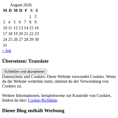
August 2026
M
D
M
D
F
S
S
1
2
3
4
5
6
7
8
9
10
11
12
13
14
15
16
17
18
19
20
21
22
23
24
25
26
27
28
29
30
31
« Juli
Übersetzen/ Translate
Datenschutz und Cookies: Diese Website verwendet Cookies. Wenn
du die Website weiterhin nutzt, stimmst du der Verwendung von
Cookies zu.
Weitere Informationen, beispielsweise zur Kontrolle von Cookies,
findest du hier:
Cookie-Richtlinie
Dieser Blog enthält Werbung