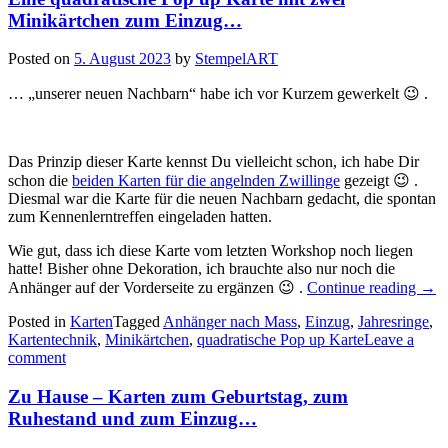
Minikärtchen zum Einzug…
Posted on
5. August 2023
by
StempelART
… „unserer neuen Nachbarn“ habe ich vor Kurzem gewerkelt 😉 .
Das Prinzip dieser Karte kennst Du vielleicht schon, ich habe Dir
schon die
beiden Karten für die angelnden Zwillinge
gezeigt 😉 .
Diesmal war die Karte für die neuen Nachbarn gedacht, die spontan
zum Kennenlerntreffen eingeladen hatten.
Wie gut, dass ich diese Karte vom letzten Workshop noch liegen
hatte! Bisher ohne Dekoration, ich brauchte also nur noch die
„Ein
Anhänger auf der Vorderseite zu ergänzen 😉 .
Continue reading
→
quad
Posted in
Karten
Tagged
Anhänger nach Mass
,
Einzug
,
Jahresringe
Pop
,
Kartentechnik
,
Minikärtchen
,
quadratische Pop up Karte
Leave a
up
comment
Kart
mit
zwe
Zu Hause – Karten zum Geburtstag, zum
Mini
Ruhestand und zum Einzug…
zum
Ein