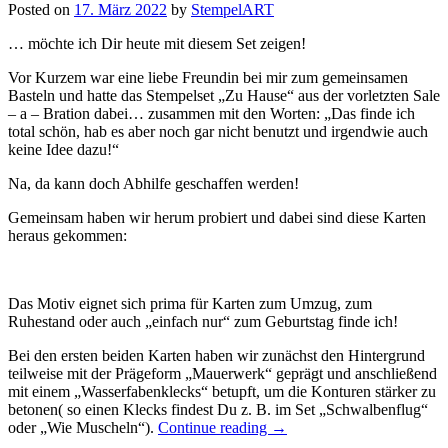
Posted on
17. März 2022
by
StempelART
… möchte ich Dir heute mit diesem Set zeigen!
Vor Kurzem war eine liebe Freundin bei mir zum gemeinsamen
Basteln und hatte das Stempelset „Zu Hause“ aus der vorletzten Sale
– a – Bration dabei… zusammen mit den Worten: „Das finde ich
total schön, hab es aber noch gar nicht benutzt und irgendwie auch
keine Idee dazu!“
Na, da kann doch Abhilfe geschaffen werden!
Gemeinsam haben wir herum probiert und dabei sind diese Karten
heraus gekommen:
Das Motiv eignet sich prima für Karten zum Umzug, zum
Ruhestand oder auch „einfach nur“ zum Geburtstag finde ich!
Bei den ersten beiden Karten haben wir zunächst den Hintergrund
teilweise mit der Prägeform „Mauerwerk“ geprägt und anschließend
mit einem „Wasserfabenklecks“ betupft, um die Konturen stärker zu
betonen( so einen Klecks findest Du z. B. im Set „Schwalbenflug“
„Zu
oder „Wie Muscheln“).
Continue reading
→
Hause