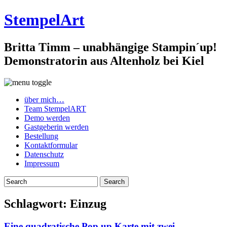
StempelArt
Britta Timm – unabhängige Stampin´up!
Demonstratorin aus Altenholz bei Kiel
über mich…
Team StempelART
Demo werden
Gastgeberin werden
Bestellung
Kontaktformular
Datenschutz
Impressum
Schlagwort:
Einzug
Eine quadratische Pop up Karte mit zwei