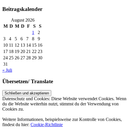
Beitragskalender
August 2026
M
D
M
D
F
S
S
1
2
3
4
5
6
7
8
9
10
11
12
13
14
15
16
17
18
19
20
21
22
23
24
25
26
27
28
29
30
31
« Juli
Übersetzen/ Translate
Datenschutz und Cookies: Diese Website verwendet Cookies. Wenn
du die Website weiterhin nutzt, stimmst du der Verwendung von
Cookies zu.
Weitere Informationen, beispielsweise zur Kontrolle von Cookies,
findest du hier:
Cookie-Richtlinie