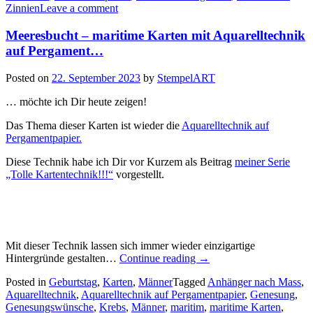
Zinnien
Leave a comment
mit
dem
Meeresbucht – maritime Karten mit Aquarelltechnik
Wass
auf Pergament…
Posted on
22. September 2023
by
StempelART
… möchte ich Dir heute zeigen!
Das Thema dieser Karten ist wieder die
Aquarelltechnik auf
Pergamentpapier.
Diese Technik habe ich Dir vor Kurzem als Beitrag
meiner Serie
„Tolle Kartentechnik!!!“
vorgestellt.
Mit dieser Technik lassen sich immer wieder einzigartige
„Meeresbucht
Hintergründe gestalten…
Continue reading
→
–
Posted in
Geburtstag
,
Karten
,
Männer
Tagged
Anhänger nach Mass
,
maritime
Aquarelltechnik
,
Aquarelltechnik auf Pergamentpapier
,
Genesung
,
Karten
Genesungswünsche
,
Krebs
,
Männer
,
maritim
,
maritime Karten
,
mit