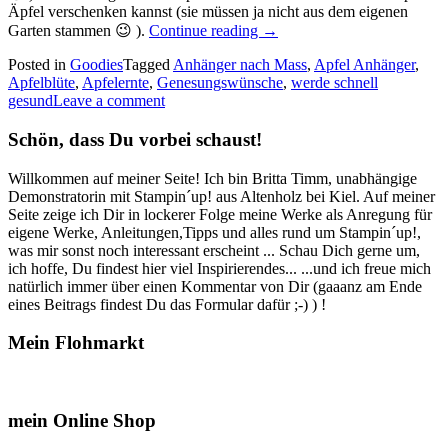
Äpfel verschenken kannst (sie müssen ja nicht aus dem eigenen
„Apfelernte
Garten stammen 😉 ).
Continue reading
→
–
Posted in
Goodies
Tagged
Anhänger nach Mass
Anhänger
,
Apfel Anhänger
,
Apfelblüte
,
Apfelernte
,
Genesungswünsche
für
,
werde schnell
gesund
Leave a comment
gesunde
Genesungswünsche…“
Schön, dass Du vorbei schaust!
Willkommen auf meiner Seite! Ich bin Britta Timm, unabhängige
Demonstratorin mit Stampin´up! aus Altenholz bei Kiel. Auf meiner
Seite zeige ich Dir in lockerer Folge meine Werke als Anregung für
eigene Werke, Anleitungen,Tipps und alles rund um Stampin´up!,
was mir sonst noch interessant erscheint ... Schau Dich gerne um,
ich hoffe, Du findest hier viel Inspirierendes... ...und ich freue mich
natürlich immer über einen Kommentar von Dir (gaaanz am Ende
eines Beitrags findest Du das Formular dafür ;-) ) !
Mein Flohmarkt
mein Online Shop