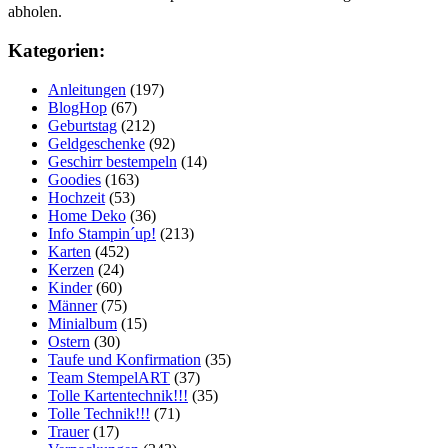
abholen.
Kategorien:
Anleitungen
(197)
BlogHop
(67)
Geburtstag
(212)
Geldgeschenke
(92)
Geschirr bestempeln
(14)
Goodies
(163)
Hochzeit
(53)
Home Deko
(36)
Info Stampin´up!
(213)
Karten
(452)
Kerzen
(24)
Kinder
(60)
Männer
(75)
Minialbum
(15)
Ostern
(30)
Taufe und Konfirmation
(35)
Team StempelART
(37)
Tolle Kartentechnik!!!
(35)
Tolle Technik!!!
(71)
Trauer
(17)