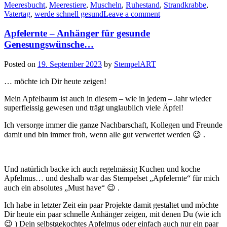
Meeresbucht
,
Meerestiere
,
Muscheln
,
Ruhestand
,
Strandkrabbe
,
Aquarelltechnik
Vatertag
,
werde schnell gesund
Leave a comment
auf
Pergament…“
Apfelernte – Anhänger für gesunde
Genesungswünsche…
Posted on
19. September 2023
by
StempelART
… möchte ich Dir heute zeigen!
Mein Apfelbaum ist auch in diesem – wie in jedem – Jahr wieder
superfleissig gewesen und trägt unglaublich viele Äpfel!
Ich versorge immer die ganze Nachbarschaft, Kollegen und Freunde
damit und bin immer froh, wenn alle gut verwertet werden 😉 .
Und natürlich backe ich auch regelmässig Kuchen und koche
Apfelmus… und deshalb war das Stempelset „Apfelernte“ für mich
auch ein absolutes „Must have“ 😉 .
Ich habe in letzter Zeit ein paar Projekte damit gestaltet und möchte
Dir heute ein paar schnelle Anhänger zeigen, mit denen Du (wie ich
😉 ) Dein selbstgekochtes Apfelmus oder einfach auch nur ein paar