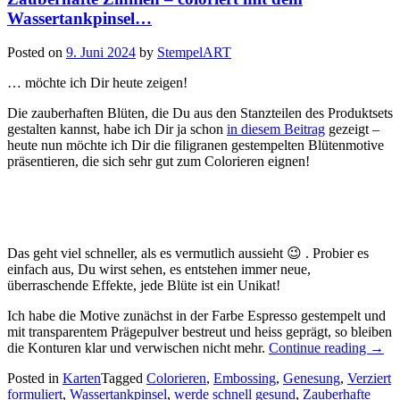
Wassertankpinsel…
Posted on
9. Juni 2024
by
StempelART
… möchte ich Dir heute zeigen!
Die zauberhaften Blüten, die Du aus den Stanzteilen des Produktsets
gestalten kannst, habe ich Dir ja schon
in diesem Beitrag
gezeigt –
heute nun möchte ich Dir die filigranen gestempelten Blütenmotive
präsentieren, die sich sehr gut zum Colorieren eignen!
Das geht viel schneller, als es vermutlich aussieht 😉 . Probier es
einfach aus, Du wirst sehen, es entstehen immer neue,
überraschende Effekte, jede Blüte ist ein Unikat!
Ich habe die Motive zunächst in der Farbe Espresso gestempelt und
mit transparentem Prägepulver bestreut und heiss geprägt, so bleiben
„Zaub
die Konturen klar und verwischen nicht mehr.
Continue reading
→
Zinni
Posted in
Karten
Tagged
Colorieren
,
Embossing
,
Genesung
,
Verziert
–
formuliert
,
Wassertankpinsel
,
werde schnell gesund
,
Zauberhafte
colori