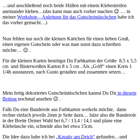
…und anschließend noch beide Hüllen mit einem Klebestreifen
aneinander kleben…(das kann man auch vorher machen 😉 … in
meiner
Workshop – Anleitung für das Gutscheintäschchen
habe ich
das vorher gemacht…)
Nun fehlen nur noch die kleinen Kärtchen für einen lieben Gruß,
einen eigenen Gutschein oder was man sonst dazu schreiben
möchte… 😉 .
Für die kleinen Karten benötigst Du Farbkarton der Größe 8,5 x 5,5
cm und flüsterweißen Karton 8 x 5 cm . Als „Griff“ einen Kreis 1
1/4h ausstanzen, nach Gusto gestalten und zusammen setzen…
Mein fertig dekoriertes Gutscheintäschchen kannst Du Dir
in diesem
Beitrag
nochmal ansehen 😉 .
Falls Du eine Banderole aus Farbkarton werkeln möchte, dann
rechne einfach jeweils 2mm je Seite dazu… falze also die Banderole
in der Breite Deiner Wahl bei 6,7 / 13,4 / 14,1 und plane eine
Klebelasche ein, schneide also bei etwa 15cm.
Die Idee dazu habe ich bei
„Kreativ am Deich“
gefunden…und