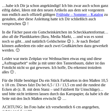
…habe ich Dir ja schon angekündigt! Ich bin zwar auch schon ganz
eifrig dabei, Ideen mit den neuen Artikeln aus dem seit vorgestern
nun endlich auch offiziell gültigen
Frühjahr – Sommer – Katalog
zu
gestalten, aber diese Anleitung hatte ich Dir schließlich auch
versprochen 😉 !
In die Fächer passt ein Gutscheinkärtchen im Scheckkartenformat…
also all die Plastikkarten (Ikea, Media Markt, …und was es sonst
noch so gibt…und natürlich Geldscheine 😉 ) . Je nach Bedarf
können außerdem ein oder auch zwei Grußkärtchen dazu gewerkelt
werden. 🙂
Leider war mein Zeitplan vor Weihnachten etwas eng und diese
„Auftragsarbeit“ sollte ja mit unter den Tannenbaum, daher ist das
Fotolicht nicht so gut gewesen. Ich hoffe, Du erkennst trotzdem
alles 🙂 .
Für die Hülle benötigst Du ein Stück Farbkarton in den Maßen 10,5
x 18 cm. Dieses falzt Du bei 6,5 / 13 / 13,5 cm und die rundest die
Ecken ab (z. B. mit dem Stanz – und Falzbrett für Umschläge)…
und bitte nicht irritieren lassen durch das Karopapier, da habe ich die
Seite mit den Inch Maßen erwischt 😉 …
ACHTUNG: Im Foto habe ich versehentlich 6 cm angegeben,