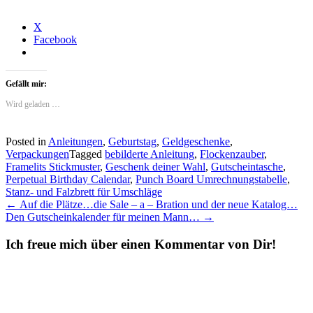
X
Facebook
Gefällt mir:
Wird geladen …
Posted in
Anleitungen
,
Geburtstag
,
Geldgeschenke
,
Verpackungen
Tagged
bebilderte Anleitung
,
Flockenzauber
,
Framelits Stickmuster
,
Geschenk deiner Wahl
,
Gutscheintasche
,
Perpetual Birthday Calendar
,
Punch Board Umrechnungstabelle
,
Stanz- und Falzbrett für Umschläge
Post
←
Auf die Plätze…die Sale – a – Bration und der neue Katalog…
Den Gutscheinkalender für meinen Mann…
→
navigation
Ich freue mich über einen Kommentar von Dir!