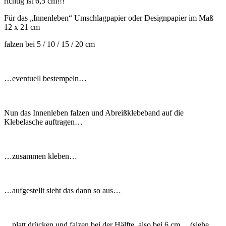
richtig ist 6,5 cm!!!
Für das „Innenleben“ Umschlagpapier oder Designpapier
im Maß
12 x 21 cm
falzen bei 5 / 10 / 15 / 20 cm
…eventuell bestempeln…
Nun das Innenleben falzen und Abreißklebeband auf die
Klebelasche auftragen…
…zusammen kleben…
…aufgestellt sieht das dann so aus…
…platt drücken und falzen bei der Hälfte, also bei 6 cm …(siehe