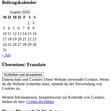
Beitragskalender
August 2026
M
D
M
D
F
S
S
1
2
3
4
5
6
7
8
9
10
11
12
13
14
15
16
17
18
19
20
21
22
23
24
25
26
27
28
29
30
31
« Juli
Übersetzen/ Translate
Datenschutz und Cookies: Diese Website verwendet Cookies. Wenn
du die Website weiterhin nutzt, stimmst du der Verwendung von
Cookies zu.
Weitere Informationen, beispielsweise zur Kontrolle von Cookies,
findest du hier:
Cookie-Richtlinie