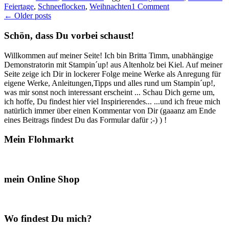
Feiertage
,
Schneeflocken
ein
,
Weihnachten
1 Comment
Posts
←
Older posts
paar
weihnachtliche
navigation
Karten…“
Schön, dass Du vorbei schaust!
Willkommen auf meiner Seite! Ich bin Britta Timm, unabhängige
Demonstratorin mit Stampin´up! aus Altenholz bei Kiel. Auf meiner
Seite zeige ich Dir in lockerer Folge meine Werke als Anregung für
eigene Werke, Anleitungen,Tipps und alles rund um Stampin´up!,
was mir sonst noch interessant erscheint ... Schau Dich gerne um,
ich hoffe, Du findest hier viel Inspirierendes... ...und ich freue mich
natürlich immer über einen Kommentar von Dir (gaaanz am Ende
eines Beitrags findest Du das Formular dafür ;-) ) !
Mein Flohmarkt
mein Online Shop
Wo findest Du mich?