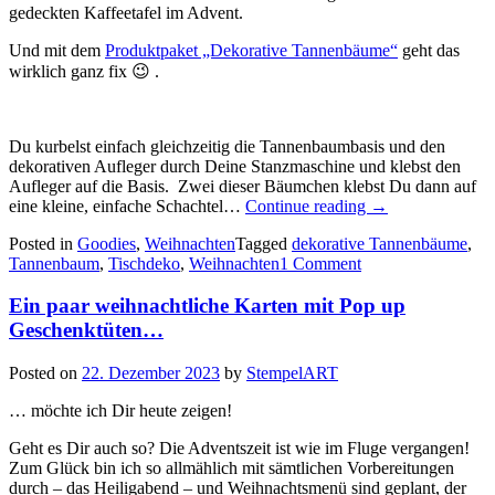
gedeckten Kaffeetafel im Advent.
Und mit dem
Produktpaket „Dekorative Tannenbäume“
geht das
wirklich ganz fix 😉 .
Du kurbelst einfach gleichzeitig die Tannenbaumbasis und den
dekorativen Aufleger durch Deine Stanzmaschine und klebst den
Aufleger auf die Basis. Zwei dieser Bäumchen klebst Du dann auf
„Dekorative
eine kleine, einfache Schachtel…
Continue reading
→
Tannenbäume…
Posted in
Goodies
,
Weihnachten
Tagged
dekorative Tannenbäume
,
diese
Tannenbaum
,
Tischdeko
,
Weihnachten
1 Comment
schnellen
Goodies…“
Ein paar weihnachtliche Karten mit Pop up
Geschenktüten…
Posted on
22. Dezember 2023
by
StempelART
… möchte ich Dir heute zeigen!
Geht es Dir auch so? Die Adventszeit ist wie im Fluge vergangen!
Zum Glück bin ich so allmählich mit sämtlichen Vorbereitungen
durch – das Heiligabend – und Weihnachtsmenü sind geplant, der