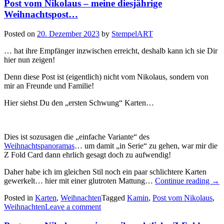
Post vom Nikolaus – meine diesjährige
Geschenktüten…“
Weihnachtspost…
Posted on
20. Dezember 2023
by
StempelART
… hat ihre Empfänger inzwischen erreicht, deshalb kann ich sie Dir
hier nun zeigen!
Denn diese Post ist (eigentlich) nicht vom Nikolaus, sondern von
mir an Freunde und Familie!
Hier siehst Du den „ersten Schwung“ Karten…
Dies ist sozusagen die „einfache Variante“ des
Weihnachtspanoramas
… um damit „in Serie“ zu gehen, war mir die
Z Fold Card dann ehrlich gesagt doch zu aufwendig!
Daher habe ich im gleichen Stil noch ein paar schlichtere Karten
„Po
gewerkelt… hier mit einer glutroten Mattung…
Continue reading
→
vo
Posted in
Karten
,
Weihnachten
Tagged
Kamin
,
Post vom Nikolaus
,
Nik
Weihnachten
Leave a comment
–
mei