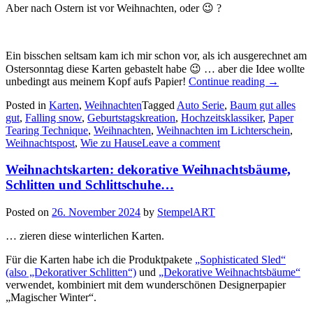
Aber nach Ostern ist vor Weihnachten, oder 😉 ?
Ein bisschen seltsam kam ich mir schon vor, als ich ausgerechnet am
Ostersonntag diese Karten gebastelt habe 😉 … aber die Idee wollte
„Auto
unbedingt aus meinem Kopf aufs Papier!
Continue reading
→
Serie:
Posted in
Karten
,
Weihnachten
Tagged
Auto Serie
,
Baum gut alles
Driving
gut
,
Falling snow
,
Geburtstagskreation
,
Hochzeitsklassiker
,
Paper
home
Tearing Technique
,
Weihnachten
,
Weihnachten im Lichterschein
,
for
Weihnachtspost
,
Wie zu Hause
Leave a comment
Christma
Weihnachtskarten: dekorative Weihnachtsbäume,
Schlitten und Schlittschuhe…
Posted on
26. November 2024
by
StempelART
… zieren diese winterlichen Karten.
Für die Karten habe ich die Produktpakete
„Sophisticated Sled“
(also „Dekorativer Schlitten“)
und
„Dekorative Weihnachtsbäume“
verwendet, kombiniert mit dem wunderschönen Designerpapier
„Magischer Winter“.