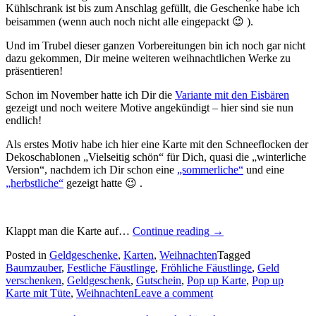
Kühlschrank ist bis zum Anschlag gefüllt, die Geschenke habe ich
beisammen (wenn auch noch nicht alle eingepackt 😉 ).
Und im Trubel dieser ganzen Vorbereitungen bin ich noch gar nicht
dazu gekommen, Dir meine weiteren weihnachtlichen Werke zu
präsentieren!
Schon im November hatte ich Dir die
Variante mit den Eisbären
gezeigt und noch weitere Motive angekündigt – hier sind sie nun
endlich!
Als erstes Motiv habe ich hier eine Karte mit den Schneeflocken der
Dekoschablonen „Vielseitig schön“ für Dich, quasi die „winterliche
Version“, nachdem ich Dir schon eine
„sommerliche“
und eine
„herbstliche“
gezeigt hatte 😉 .
„Ein
Klappt man die Karte auf…
Continue reading
→
paar
Posted in
Geldgeschenke
,
Karten
,
Weihnachten
Tagged
weihnachtliche
Baumzauber
,
Festliche Fäustlinge
,
Fröhliche Fäustlinge
,
Geld
Karten
verschenken
,
Geldgeschenk
,
Gutschein
,
Pop up Karte
,
Pop up
mit
Karte mit Tüte
,
Weihnachten
Leave a comment
Pop
up