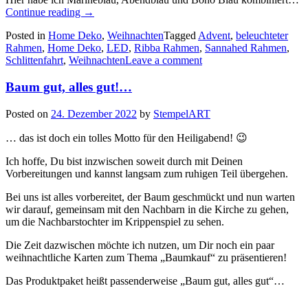
„Advent,
Continue reading
→
Advent…
Posted in
Home Deko
,
Weihnachten
Tagged
Advent
,
beleuchteter
ein
Rahmen
,
Home Deko
,
LED
,
Ribba Rahmen
,
Sannahed Rahmen
,
beleuchteter
Schlittenfahrt
,
Weihnachten
Leave a comment
Bilderrahmen
mit
Baum gut, alles gut!…
vier
Kerzen…“
Posted on
24. Dezember 2022
by
StempelART
… das ist doch ein tolles Motto für den Heiligabend! 😉
Ich hoffe, Du bist inzwischen soweit durch mit Deinen
Vorbereitungen und kannst langsam zum ruhigen Teil übergehen.
Bei uns ist alles vorbereitet, der Baum geschmückt und nun warten
wir darauf, gemeinsam mit den Nachbarn in die Kirche zu gehen,
um die Nachbarstochter im Krippenspiel zu sehen.
Die Zeit dazwischen möchte ich nutzen, um Dir noch ein paar
weihnachtliche Karten zum Thema „Baumkauf“ zu präsentieren!
Das Produktpaket heißt passenderweise „Baum gut, alles gut“…