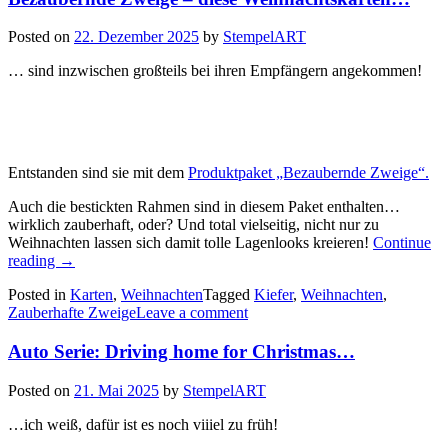
Posted on
22. Dezember 2025
by
StempelART
… sind inzwischen großteils bei ihren Empfängern angekommen!
Entstanden sind sie mit dem
Produktpaket „Bezaubernde Zweige“.
Auch die bestickten Rahmen sind in diesem Paket enthalten…
wirklich zauberhaft, oder? Und total vielseitig, nicht nur zu
Weihnachten lassen sich damit tolle Lagenlooks kreieren!
Continue
„Bezaubernde
reading
→
Zweige
Posted in
Karten
,
Weihnachten
Tagged
Kiefer
,
Weihnachten
,
–
Zauberhafte Zweige
Leave a comment
diese
Weihnachtskarten…“
Auto Serie: Driving home for Christmas…
Posted on
21. Mai 2025
by
StempelART
…ich weiß, dafür ist es noch viiiel zu früh!