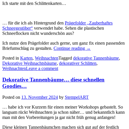
Ich starte mit den Schlittenkarten…
… für die ich als Hintergrund den
Prägefolder „Zauberhaftes
Schneegestöber“
verwendet habe. Sehen die plastischen
Schneeflocken nicht wunderschön aus?
Ich nutze den Prägefolder auch gerne, um ganz fix einen passenden
„Weihnachtskarten:
Briefumschlag zu gestalten.
Continue reading
→
dekorative
Posted in
Karten
,
Weihnachten
Tagged
dekorative Tannenbäume
,
Weihnachtsbäume,
Dekorative Weihnachtsbäume
,
dekorativer Schlitten
,
Schlitten
Weihnachten
Leave a comment
und
Schlittschuhe…“
Dekorative Tannenbäume… diese schnellen
Goodies…
Posted on
13. November 2024
by
StempelART
… habe ich vor Kurzem für einen meiner Workshops gebastelt. So
langsam rückt Weihnachten ja schon näher… und bekanntlich kann
man mit den Vorbereitungen ja gar nicht früh genug anfangen!
Diese kleinen Tannenbäumchen machen sich gut auf der festlich