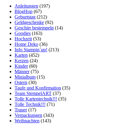
Anleitungen
(197)
BlogHop
(67)
Geburtstag
(212)
Geldgeschenke
(92)
Geschirr bestempeln
(14)
Goodies
(163)
Hochzeit
(53)
Home Deko
(36)
Info Stampin´up!
(213)
Karten
(452)
Kerzen
(24)
Kinder
(60)
Männer
(75)
Minialbum
(15)
Ostern
(30)
Taufe und Konfirmation
(35)
Team StempelART
(37)
Tolle Kartentechnik!!!
(35)
Tolle Technik!!!
(71)
Trauer
(17)
Verpackungen
(343)
Weihnachten
(143)