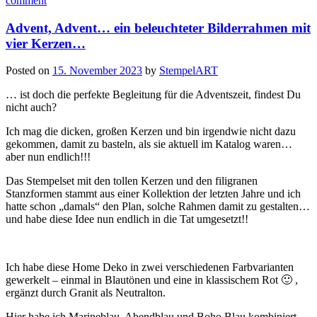
comment
eine
weihnachtliche
Z
Advent, Advent… ein beleuchteter Bilderrahmen mit
Fold
vier Kerzen…
Card…“
Posted on
15. November 2023
by
StempelART
… ist doch die perfekte Begleitung für die Adventszeit, findest Du
nicht auch?
Ich mag die dicken, großen Kerzen und bin irgendwie nicht dazu
gekommen, damit zu basteln, als sie aktuell im Katalog waren…
aber nun endlich!!!
Das Stempelset mit den tollen Kerzen und den filigranen
Stanzformen stammt aus einer Kollektion der letzten Jahre und ich
hatte schon „damals“ den Plan, solche Rahmen damit zu gestalten…
und habe diese Idee nun endlich in die Tat umgesetzt!!
Ich habe diese Home Deko in zwei verschiedenen Farbvarianten
gewerkelt – einmal in Blautönen und eine in klassischem Rot 🙂 ,
ergänzt durch Granit als Neutralton.
Hier habe ich Marineblau, Abendblau und Boho Blau kombiniert…