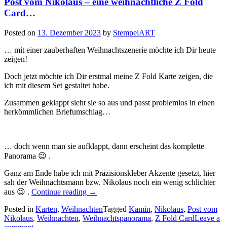
Post vom Nikolaus – eine weihnachtliche Z Fold
dies
Wei
Card…
Posted on
13. Dezember 2023
by
StempelART
… mit einer zauberhaften Weihnachtszenerie möchte ich Dir heute
zeigen!
Doch jetzt möchte ich Dir erstmal meine Z Fold Karte zeigen, die
ich mit diesem Set gestaltet habe.
Zusammen geklappt sieht sie so aus und passt problemlos in einen
herkömmlichen Briefumschlag…
… doch wenn man sie aufklappt, dann erscheint das komplette
Panorama 😉 .
Ganz am Ende habe ich mit Präzisionskleber Akzente gesetzt, hier
sah der Weihnachtsmann bzw. Nikolaus noch ein wenig schlichter
„Post
aus 😉 .
Continue reading
→
vom
Posted in
Karten
,
Weihnachten
Nikolaus
Tagged
Kamin
,
Nikolaus
,
Post vom
Nikolaus
,
Weihnachten
,
Weihnachtspanorama
–
,
Z Fold Card
Leave a