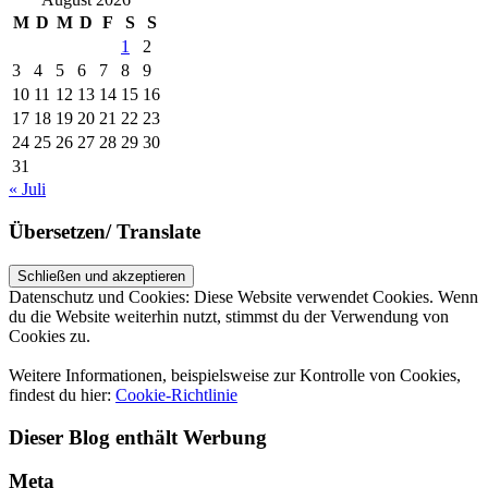
M
D
M
D
F
S
S
1
2
3
4
5
6
7
8
9
10
11
12
13
14
15
16
17
18
19
20
21
22
23
24
25
26
27
28
29
30
31
« Juli
Übersetzen/ Translate
Datenschutz und Cookies: Diese Website verwendet Cookies. Wenn
du die Website weiterhin nutzt, stimmst du der Verwendung von
Cookies zu.
Weitere Informationen, beispielsweise zur Kontrolle von Cookies,
findest du hier:
Cookie-Richtlinie
Dieser Blog enthält Werbung
Meta