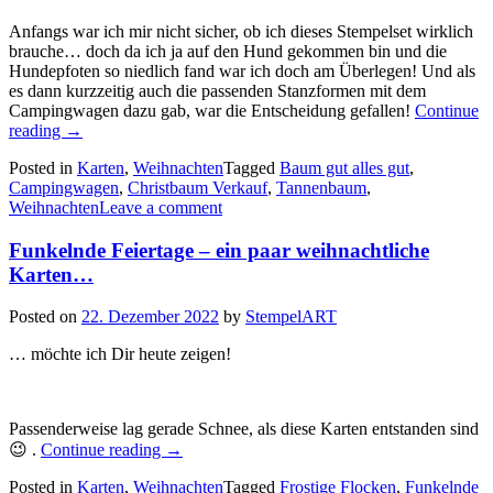
Anfangs war ich mir nicht sicher, ob ich dieses Stempelset wirklich
brauche… doch da ich ja auf den Hund gekommen bin und die
Hundepfoten so niedlich fand war ich doch am Überlegen! Und als
es dann kurzzeitig auch die passenden Stanzformen mit dem
Campingwagen dazu gab, war die Entscheidung gefallen!
Continue
„Baum
reading
→
gut,
Posted in
Karten
,
Weihnachten
Tagged
Baum gut alles gut
,
alles
Campingwagen
,
Christbaum Verkauf
,
Tannenbaum
,
gut!…“
Weihnachten
Leave a comment
Funkelnde Feiertage – ein paar weihnachtliche
Karten…
Posted on
22. Dezember 2022
by
StempelART
… möchte ich Dir heute zeigen!
Passenderweise lag gerade Schnee, als diese Karten entstanden sind
„Funkelnde
😉 .
Continue reading
→
Feiertage
Posted in
Karten
,
Weihnachten
–
Tagged
Frostige Flocken
,
Funkelnde