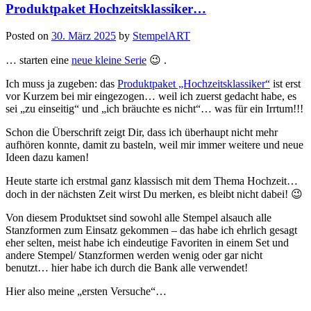
Produktpaket Hochzeitsklassiker…
Posted on
30. März 2025
by
StempelART
… starten eine
neue kleine Serie
😉 .
Ich muss ja zugeben: das
Produktpaket „Hochzeitsklassiker“
ist erst
vor Kurzem bei mir eingezogen… weil ich zuerst gedacht habe, es
sei „zu einseitig“ und „ich bräuchte es nicht“… was für ein Irrtum!!!
Schon die Überschrift zeigt Dir, dass ich überhaupt nicht mehr
aufhören konnte, damit zu basteln, weil mir immer weitere und neue
Ideen dazu kamen!
Heute starte ich erstmal ganz klassisch mit dem Thema Hochzeit…
doch in der nächsten Zeit wirst Du merken, es bleibt nicht dabei! 😉
Von diesem Produktset sind sowohl alle Stempel alsauch alle
Stanzformen zum Einsatz gekommen – das habe ich ehrlich gesagt
eher selten, meist habe ich eindeutige Favoriten in einem Set und
andere Stempel/ Stanzformen werden wenig oder gar nicht
benutzt… hier habe ich durch die Bank alle verwendet!
Hier also meine „ersten Versuche“…