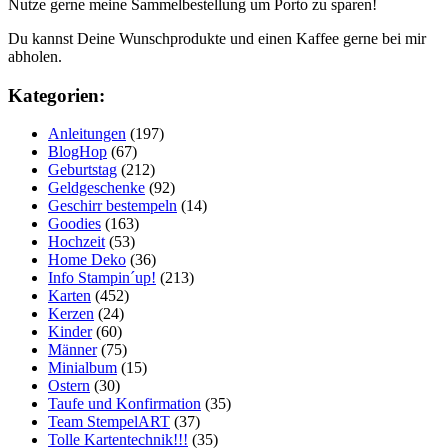
Nutze gerne meine Sammelbestellung um Porto zu sparen!
Du kannst Deine Wunschprodukte und einen Kaffee gerne bei mir
abholen.
Kategorien:
Anleitungen
(197)
BlogHop
(67)
Geburtstag
(212)
Geldgeschenke
(92)
Geschirr bestempeln
(14)
Goodies
(163)
Hochzeit
(53)
Home Deko
(36)
Info Stampin´up!
(213)
Karten
(452)
Kerzen
(24)
Kinder
(60)
Männer
(75)
Minialbum
(15)
Ostern
(30)
Taufe und Konfirmation
(35)
Team StempelART
(37)
Tolle Kartentechnik!!!
(35)