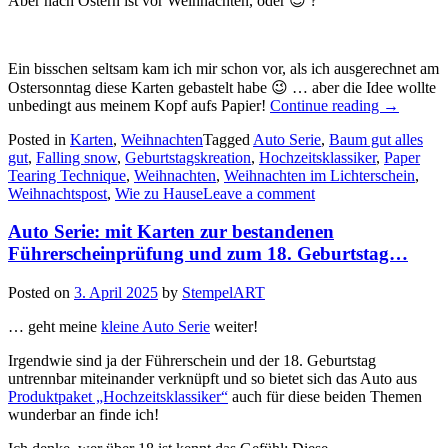
Aber nach Ostern ist vor Weihnachten, oder 😉 ?
Ein bisschen seltsam kam ich mir schon vor, als ich ausgerechnet am
Ostersonntag diese Karten gebastelt habe 😉 … aber die Idee wollte
„Auto
unbedingt aus meinem Kopf aufs Papier!
Continue reading
→
Serie:
Posted in
Karten
,
Weihnachten
Tagged
Auto Serie
,
Baum gut alles
Driving
gut
,
Falling snow
,
Geburtstagskreation
,
Hochzeitsklassiker
,
Paper
home
Tearing Technique
,
Weihnachten
,
Weihnachten im Lichterschein
,
for
Weihnachtspost
,
Wie zu Hause
Leave a comment
Christma
Auto Serie: mit Karten zur bestandenen
Führerscheinprüfung und zum 18. Geburtstag…
Posted on
3. April 2025
by
StempelART
… geht meine
kleine Auto Serie
weiter!
Irgendwie sind ja der Führerschein und der 18. Geburtstag
untrennbar miteinander verknüpft und so bietet sich das Auto aus
Produktpaket „Hochzeitsklassiker“
auch für diese beiden Themen
wunderbar an finde ich!