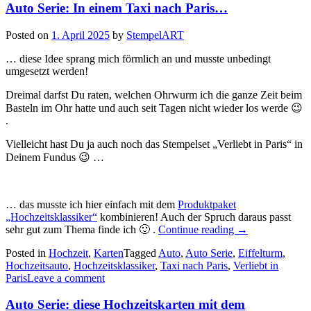
Auto Serie: In einem Taxi nach Paris…
Führerscheinprüfung
und
zum
Posted on
1. April 2025
by
StempelART
18.
Geburtstag…“
… diese Idee sprang mich förmlich an und musste unbedingt
umgesetzt werden!
Dreimal darfst Du raten, welchen Ohrwurm ich die ganze Zeit beim
Basteln im Ohr hatte und auch seit Tagen nicht wieder los werde 😉
.
Vielleicht hast Du ja auch noch das Stempelset „Verliebt in Paris“ in
Deinem Fundus 😉 …
… das musste ich hier einfach mit dem
Produktpaket
„Hochzeitsklassiker“
kombinieren! Auch der Spruch daraus passt
„Auto
sehr gut zum Thema finde ich 🙂 .
Continue reading
→
Serie:
Posted in
Hochzeit
,
Karten
Tagged
Auto
,
Auto Serie
,
Eiffelturm
,
In
Hochzeitsauto
,
Hochzeitsklassiker
,
Taxi nach Paris
,
Verliebt in
einem
Paris
Leave a comment
Taxi
nach
Auto Serie: diese Hochzeitskarten mit dem
Paris…“