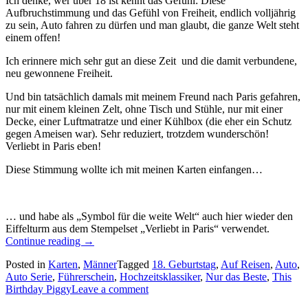
Ich denke, wer über 18 ist kennt das Gefühl: Diese
Aufbruchstimmung und das Gefühl von Freiheit, endlich volljährig
zu sein, Auto fahren zu dürfen und man glaubt, die ganze Welt steht
einem offen!
Ich erinnere mich sehr gut an diese Zeit und die damit verbundene,
neu gewonnene Freiheit.
Und bin tatsächlich damals mit meinem Freund nach Paris gefahren,
nur mit einem kleinen Zelt, ohne Tisch und Stühle, nur mit einer
Decke, einer Luftmatratze und einer Kühlbox (die eher ein Schutz
gegen Ameisen war). Sehr reduziert, trotzdem wunderschön!
Verliebt in Paris eben!
Diese Stimmung wollte ich mit meinen Karten einfangen…
… und habe als „Symbol für die weite Welt“ auch hier wieder den
Eiffelturm aus dem Stempelset „Verliebt in Paris“ verwendet.
„Auto
Continue reading
→
Serie:
Posted in
Karten
,
Männer
Tagged
18. Geburtstag
,
Auf Reisen
,
Auto
,
mit
Auto Serie
,
Führerschein
,
Hochzeitsklassiker
,
Nur das Beste
,
This
Karten
Birthday Piggy
Leave a comment
zur
bestandenen