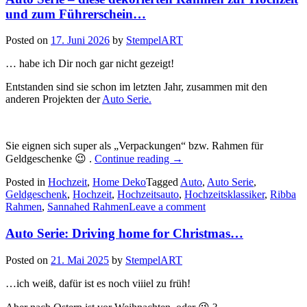
und zum Führerschein…
Posted on
17. Juni 2026
by
StempelART
… habe ich Dir noch gar nicht gezeigt!
Entstanden sind sie schon im letzten Jahr, zusammen mit den
anderen Projekten der
Auto Serie.
Sie eignen sich super als „Verpackungen“ bzw. Rahmen für
„Auto
Geldgeschenke 😉 .
Continue reading
→
Serie
Posted in
Hochzeit
,
Home Deko
Tagged
–
Auto
,
Auto Serie
,
Geldgeschenk
,
Hochzeit
,
Hochzeitsauto
diese
,
Hochzeitsklassiker
,
Ribba
Rahmen
,
Sannahed Rahmen
Leave a comment
dekorierten
Rahmen
zur
Auto Serie: Driving home for Christmas…
Hochzeit
und
Posted on
21. Mai 2025
by
StempelART
zum
Führerschein…“
…ich weiß, dafür ist es noch viiiel zu früh!