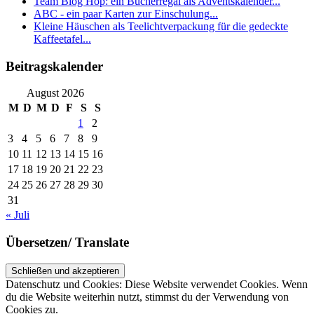
Team Blog Hop: ein Bücherregal als Adventskalender...
ABC - ein paar Karten zur Einschulung...
Kleine Häuschen als Teelichtverpackung für die gedeckte
Kaffeetafel...
Beitragskalender
August 2026
M
D
M
D
F
S
S
1
2
3
4
5
6
7
8
9
10
11
12
13
14
15
16
17
18
19
20
21
22
23
24
25
26
27
28
29
30
31
« Juli
Übersetzen/ Translate
Datenschutz und Cookies: Diese Website verwendet Cookies. Wenn
du die Website weiterhin nutzt, stimmst du der Verwendung von
Cookies zu.