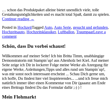
… schon das Produktpaket alleine bietet unendlich viele, tolle
Gestaltungsmöglichkeiten und es macht total Spaß, damit zu spielen.
„Auto
Continue reading
→
Serie:
Posted in
Hochzeit
Tagged
Auto
,
Auto Serie
,
gesucht und gefunden
,
diese
Hochzeitsauto
,
Hochzeitsklassiker
,
Luftballon
,
Traumpaar
Leave a
Hochzeitskarten
comment
mit
dem
Schön, dass Du vorbei schaust!
Produktpaket
Hochzeitsklassiker…“
Willkommen auf meiner Seite! Ich bin Britta Timm, unabhängige
Demonstratorin mit Stampin´up! aus Altenholz bei Kiel. Auf meiner
Seite zeige ich Dir in lockerer Folge meine Werke als Anregung für
eigene Werke, Anleitungen,Tipps und alles rund um Stampin´up!,
was mir sonst noch interessant erscheint ... Schau Dich gerne um,
ich hoffe, Du findest hier viel Inspirierendes... ...und ich freue mich
natürlich immer über einen Kommentar von Dir (gaaanz am Ende
eines Beitrags findest Du das Formular dafür ;-) ) !
Mein Flohmarkt