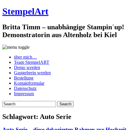
StempelArt
Britta Timm – unabhängige Stampin´up!
Demonstratorin aus Altenholz bei Kiel
über mich…
Team StempelART
Demo werden
Gastgeberin werden
Bestellung
Kontaktformular
Datenschutz
Impressum
Schlagwort:
Auto Serie
Auto Serie – diese dekorierten Rahmen zur Hochzeit