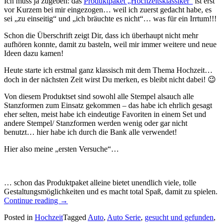
Ich muss ja zugeben: das
Produktpaket „Hochzeitsklassiker“
ist erst
vor Kurzem bei mir eingezogen… weil ich zuerst gedacht habe, es
sei „zu einseitig“ und „ich bräuchte es nicht“… was für ein Irrtum!!!
Schon die Überschrift zeigt Dir, dass ich überhaupt nicht mehr
aufhören konnte, damit zu basteln, weil mir immer weitere und neue
Ideen dazu kamen!
Heute starte ich erstmal ganz klassisch mit dem Thema Hochzeit…
doch in der nächsten Zeit wirst Du merken, es bleibt nicht dabei! 😉
Von diesem Produktset sind sowohl alle Stempel alsauch alle
Stanzformen zum Einsatz gekommen – das habe ich ehrlich gesagt
eher selten, meist habe ich eindeutige Favoriten in einem Set und
andere Stempel/ Stanzformen werden wenig oder gar nicht
benutzt… hier habe ich durch die Bank alle verwendet!
Hier also meine „ersten Versuche“…
… schon das Produktpaket alleine bietet unendlich viele, tolle
Gestaltungsmöglichkeiten und es macht total Spaß, damit zu spielen.
„Auto
Continue reading
→
Serie:
Posted in
Hochzeit
Tagged
Auto
,
Auto Serie
,
gesucht und gefunden
,
diese