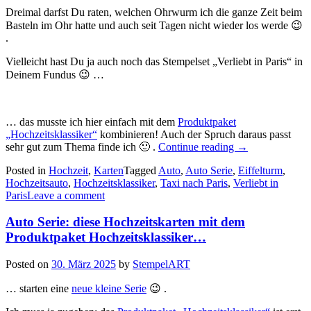
Dreimal darfst Du raten, welchen Ohrwurm ich die ganze Zeit beim
Basteln im Ohr hatte und auch seit Tagen nicht wieder los werde 😉
.
Vielleicht hast Du ja auch noch das Stempelset „Verliebt in Paris“ in
Deinem Fundus 😉 …
… das musste ich hier einfach mit dem
Produktpaket
„Hochzeitsklassiker“
kombinieren! Auch der Spruch daraus passt
„Auto
sehr gut zum Thema finde ich 🙂 .
Continue reading
→
Serie:
Posted in
Hochzeit
,
Karten
Tagged
Auto
,
Auto Serie
,
Eiffelturm
,
In
Hochzeitsauto
,
Hochzeitsklassiker
,
Taxi nach Paris
,
Verliebt in
einem
Paris
Leave a comment
Taxi
nach
Auto Serie: diese Hochzeitskarten mit dem
Paris…“
Produktpaket Hochzeitsklassiker…
Posted on
30. März 2025
by
StempelART
… starten eine
neue kleine Serie
😉 .