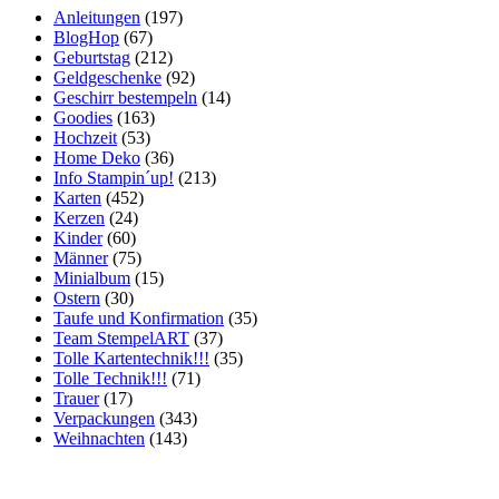
Anleitungen
(197)
BlogHop
(67)
Geburtstag
(212)
Geldgeschenke
(92)
Geschirr bestempeln
(14)
Goodies
(163)
Hochzeit
(53)
Home Deko
(36)
Info Stampin´up!
(213)
Karten
(452)
Kerzen
(24)
Kinder
(60)
Männer
(75)
Minialbum
(15)
Ostern
(30)
Taufe und Konfirmation
(35)
Team StempelART
(37)
Tolle Kartentechnik!!!
(35)
Tolle Technik!!!
(71)
Trauer
(17)
Verpackungen
(343)
Weihnachten
(143)