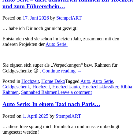
und zum Führerschein…
Posted on
17. Juni 2026
by
StempelART
… habe ich Dir noch gar nicht gezeigt!
Entstanden sind sie schon im letzten Jahr, zusammen mit den
anderen Projekten der
Auto Serie.
Sie eignen sich super als „Verpackungen“ bzw. Rahmen für
„Auto
Geldgeschenke 😉 .
Continue reading
→
Serie
Posted in
Hochzeit
,
Home Deko
Tagged
–
Auto
,
Auto Serie
,
Geldgeschenk
,
Hochzeit
,
Hochzeitsauto
diese
,
Hochzeitsklassiker
,
Ribba
Rahmen
,
Sannahed Rahmen
Leave a comment
dekorierten
Rahmen
zur
Auto Serie: In einem Taxi nach Paris…
Hochzeit
und
Posted on
1. April 2025
by
StempelART
zum
Führerschein…“
… diese Idee sprang mich förmlich an und musste unbedingt
umgesetzt werden!