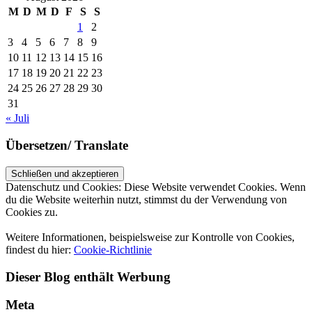
M
D
M
D
F
S
S
1
2
3
4
5
6
7
8
9
10
11
12
13
14
15
16
17
18
19
20
21
22
23
24
25
26
27
28
29
30
31
« Juli
Übersetzen/ Translate
Datenschutz und Cookies: Diese Website verwendet Cookies. Wenn
du die Website weiterhin nutzt, stimmst du der Verwendung von
Cookies zu.
Weitere Informationen, beispielsweise zur Kontrolle von Cookies,
findest du hier:
Cookie-Richtlinie
Dieser Blog enthält Werbung
Meta