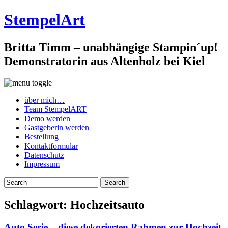
StempelArt
Britta Timm – unabhängige Stampin´up!
Demonstratorin aus Altenholz bei Kiel
über mich…
Team StempelART
Demo werden
Gastgeberin werden
Bestellung
Kontaktformular
Datenschutz
Impressum
Schlagwort:
Hochzeitsauto
Auto Serie – diese dekorierten Rahmen zur Hochzeit