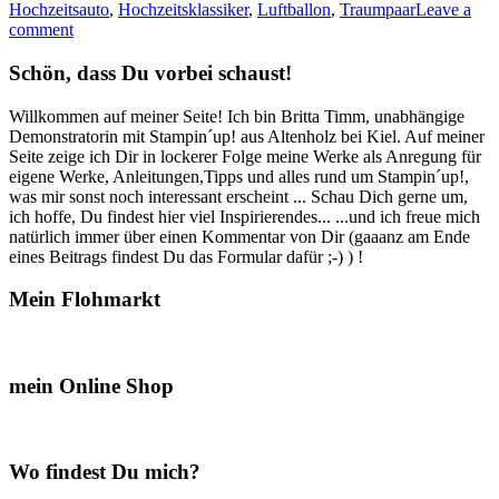
Hochzeitsauto
,
Hochzeitsklassiker
,
Luftballon
,
Traumpaar
Leave a
Hochzeitskarten
comment
mit
dem
Schön, dass Du vorbei schaust!
Produktpaket
Hochzeitsklassiker…“
Willkommen auf meiner Seite! Ich bin Britta Timm, unabhängige
Demonstratorin mit Stampin´up! aus Altenholz bei Kiel. Auf meiner
Seite zeige ich Dir in lockerer Folge meine Werke als Anregung für
eigene Werke, Anleitungen,Tipps und alles rund um Stampin´up!,
was mir sonst noch interessant erscheint ... Schau Dich gerne um,
ich hoffe, Du findest hier viel Inspirierendes... ...und ich freue mich
natürlich immer über einen Kommentar von Dir (gaaanz am Ende
eines Beitrags findest Du das Formular dafür ;-) ) !
Mein Flohmarkt
mein Online Shop
Wo findest Du mich?