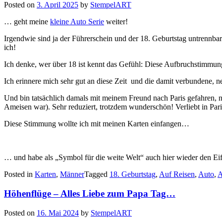
Posted on
3. April 2025
by
StempelART
… geht meine
kleine Auto Serie
weiter!
Irgendwie sind ja der Führerschein und der 18. Geburtstag untrennbar
ich!
Ich denke, wer über 18 ist kennt das Gefühl: Diese Aufbruchstimmung 
Ich erinnere mich sehr gut an diese Zeit und die damit verbundene, 
Und bin tatsächlich damals mit meinem Freund nach Paris gefahren, nu
Ameisen war). Sehr reduziert, trotzdem wunderschön! Verliebt in Pari
Diese Stimmung wollte ich mit meinen Karten einfangen…
… und habe als „Symbol für die weite Welt“ auch hier wieder den Eif
Posted in
Karten
,
Männer
Tagged
18. Geburtstag
,
Auf Reisen
,
Auto
,
A
Höhenflüge – Alles Liebe zum Papa Tag…
Posted on
16. Mai 2024
by
StempelART