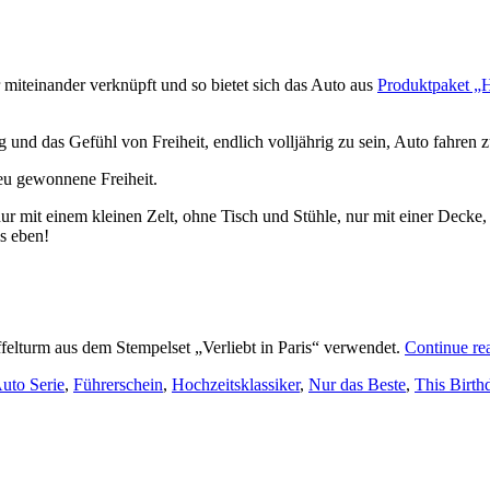
 miteinander verknüpft und so bietet sich das Auto aus
Produktpaket „H
und das Gefühl von Freiheit, endlich volljährig zu sein, Auto fahren z
neu gewonnene Freiheit.
r mit einem kleinen Zelt, ohne Tisch und Stühle, nur mit einer Decke,
s eben!
felturm aus dem Stempelset „Verliebt in Paris“ verwendet.
Continue re
uto Serie
,
Führerschein
,
Hochzeitsklassiker
,
Nur das Beste
,
This Birth