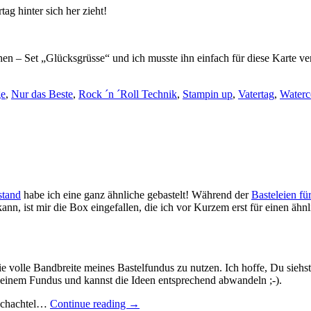
ag hinter sich her zieht!
chen – Set „Glücksgrüsse“ und ich musste ihn einfach für diese Karte v
ge
,
Nur das Beste
,
Rock ´n ´Roll Technik
,
Stampin up
,
Vatertag
,
Waterc
stand
habe ich eine ganz ähnliche gebastelt! Während der
Basteleien für
ann, ist mir die Box eingefallen, die ich vor Kurzem erst für einen äh
 die volle Bandbreite meines Bastelfundus zu nutzen. Ich hoffe, Du siehs
 Deinem Fundus und kannst die Ideen entsprechend abwandeln ;-).
„Die
 Schachtel…
Continue reading
→