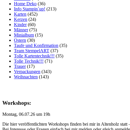
Home Deko
(36)
Info Stampin´up!
(213)
Karten
(452)
Kerzen
(24)
Kinder
(60)
Männer
(75)
Minialbum
(15)
Ostern
(30)
Taufe und Konfirmation
(35)
Team StempelART
(37)
Tolle Kartentechnik!!!
(35)
Tolle Technik!!!
(71)
Trauer
(17)
Verpackungen
(343)
Weihnachten
(143)
Workshops:
Montag, 06.07.26 um 19h
Die hier veröffentlichten Workshops finden bei mir in Altenholz statt
Bei Interesse oder Fragen einfach bei mir melden oder gleich anmeld