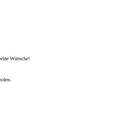
 Deine Wünsche!
holen.