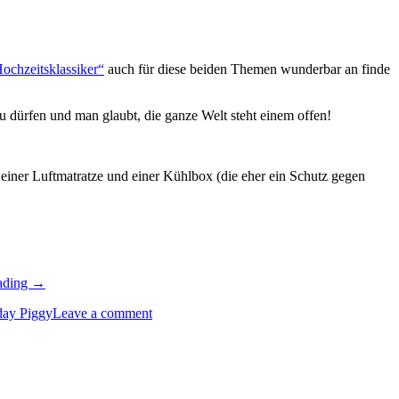
ochzeitsklassiker“
auch für diese beiden Themen wunderbar an finde
u dürfen und man glaubt, die ganze Welt steht einem offen!
 einer Luftmatratze und einer Kühlbox (die eher ein Schutz gegen
„Auto
ading
→
Serie:
day Piggy
Leave a comment
mit
Karten
zur
bestandenen
Führerscheinprüfung
und