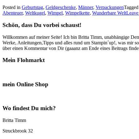
Posted in
Geburtstag
,
Geldgeschenke
,
Männer
,
Verpackungen
Tagge
Abenteuer
,
Weltkugel
,
Wimpel
,
Wimpelkette
,
Wunderbare Welt
Leave
Schön, dass Du vorbei schaust!
Willkommen auf meiner Seite! Ich bin Britta Timm, unabhängige Demon
Werke, Anleitungen,Tipps und alles rund um Stampin´up!, was mir sonst
über einen Kommentar von Dir (gaaanz am Ende eines Beitrags findest
Mein Flohmarkt
mein Online Shop
Wo findest Du mich?
Britta Timm
Struckbrook 32