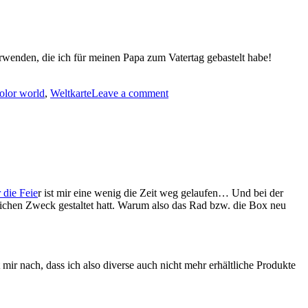
zum
18.
Geburtstag…“
erwenden, die ich für meinen Papa zum Vatertag gebastelt habe!
olor world
,
Weltkarte
Leave a comment
 die Feie
r ist mir eine wenig die Zeit weg gelaufen… Und bei der
nlichen Zweck gestaltet hatt. Warum also das Rad bzw. die Box neu
t mir nach, dass ich also diverse auch nicht mehr erhältliche Produkte