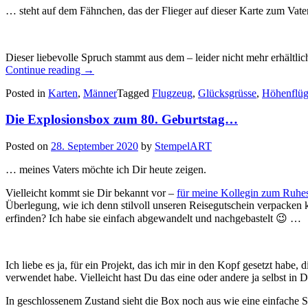
… steht auf dem Fähnchen, das der Flieger auf dieser Karte zum Vatert
Dieser liebevolle Spruch stammt aus dem – leider nicht mehr erhältli
„Höhenflüge
Continue reading
→
–
Posted in
Karten
,
Männer
Tagged
Flugzeug
,
Glücksgrüsse
,
Höhenflü
Alles
Liebe
Die Explosionsbox zum 80. Geburtstag…
zum
Papa
Tag…“
Posted on
28. September 2020
by
StempelART
… meines Vaters möchte ich Dir heute zeigen.
Vielleicht kommt sie Dir bekannt vor –
für meine Kollegin zum Ruhe
Überlegung, wie ich denn stilvoll unseren Reisegutschein verpacken k
erfinden? Ich habe sie einfach abgewandelt und nachgebastelt 😉 …
Ich liebe es ja, für ein Projekt, das ich mir in den Kopf gesetzt habe,
verwendet habe. Vielleicht hast Du das eine oder andere ja selbst in
In geschlossenem Zustand sieht die Box noch aus wie eine einfache