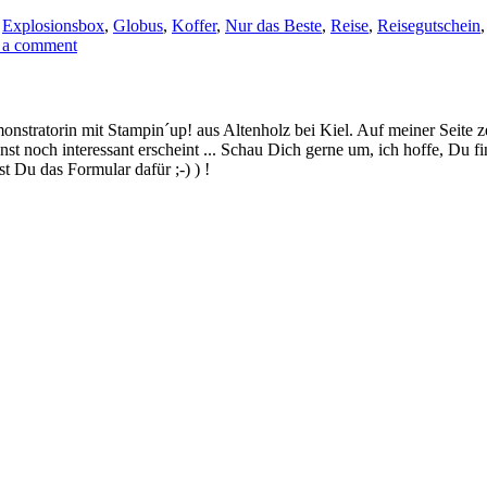
Explosionsbox
d
Explosionsbox
,
Globus
,
Koffer
,
Nur das Beste
,
Reise
,
Reisegutschein
zum
 a comment
80.
Geburtstag…“
stratorin mit Stampin´up! aus Altenholz bei Kiel. Auf meiner Seite z
 noch interessant erscheint ... Schau Dich gerne um, ich hoffe, Du finde
 Du das Formular dafür ;-) ) !