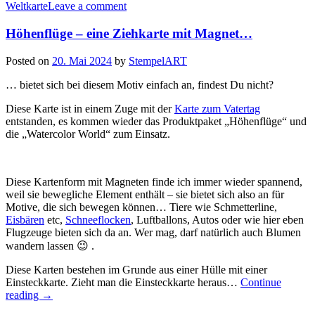
Weltkarte
Leave a comment
Höhenflüge – eine Ziehkarte mit Magnet…
Posted on
20. Mai 2024
by
StempelART
… bietet sich bei diesem Motiv einfach an, findest Du nicht?
Diese Karte ist in einem Zuge mit der
Karte zum Vatertag
entstanden, es kommen wieder das Produktpaket „Höhenflüge“ und
die „Watercolor World“ zum Einsatz.
Diese Kartenform mit Magneten finde ich immer wieder spannend,
weil sie bewegliche Element enthält – sie bietet sich also an für
Motive, die sich bewegen können… Tiere wie Schmetterline,
Eisbären
etc,
Schneeflocken
, Luftballons, Autos oder wie hier eben
Flugzeuge bieten sich da an. Wer mag, darf natürlich auch Blumen
wandern lassen 😉 .
Diese Karten bestehen im Grunde aus einer Hülle mit einer
Einsteckkarte. Zieht man die Einsteckkarte heraus…
Continue
„Höhenflüge
reading
→
–