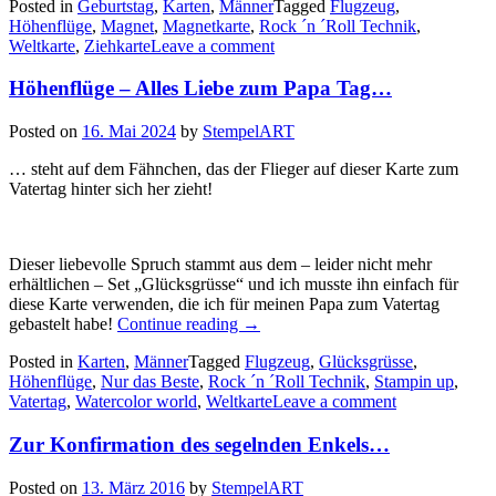
Posted in
Geburtstag
,
Karten
,
Männer
Tagged
Flugzeug
,
eine
Höhenflüge
,
Magnet
,
Magnetkarte
,
Rock ´n ´Roll Technik
,
Ziehkarte
Weltkarte
,
Ziehkarte
Leave a comment
mit
Magnet…“
Höhenflüge – Alles Liebe zum Papa Tag…
Posted on
16. Mai 2024
by
StempelART
… steht auf dem Fähnchen, das der Flieger auf dieser Karte zum
Vatertag hinter sich her zieht!
Dieser liebevolle Spruch stammt aus dem – leider nicht mehr
erhältlichen – Set „Glücksgrüsse“ und ich musste ihn einfach für
diese Karte verwenden, die ich für meinen Papa zum Vatertag
„Höhenflüge
gebastelt habe!
Continue reading
→
–
Posted in
Karten
,
Männer
Tagged
Flugzeug
,
Glücksgrüsse
,
Alles
Höhenflüge
,
Nur das Beste
,
Rock ´n ´Roll Technik
,
Stampin up
,
Liebe
Vatertag
,
Watercolor world
,
Weltkarte
Leave a comment
zum
Papa
Zur Konfirmation des segelnden Enkels…
Tag…“
Posted on
13. März 2016
by
StempelART