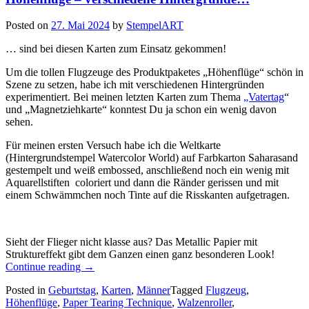
Posted on
27. Mai 2024
by
StempelART
… sind bei diesen Karten zum Einsatz gekommen!
Um die tollen Flugzeuge des Produktpaketes „Höhenflüge“ schön in
Szene zu setzen, habe ich mit verschiedenen Hintergründen
experimentiert. Bei meinen letzten Karten zum Thema
„Vatertag
“
und „Magnetziehkarte“ konntest Du ja schon ein wenig davon
sehen.
Für meinen ersten Versuch habe ich die Weltkarte
(Hintergrundstempel Watercolor World) auf Farbkarton Saharasand
gestempelt und weiß embossed, anschließend noch ein wenig mit
Aquarellstiften coloriert und dann die Ränder gerissen und mit
einem Schwämmchen noch Tinte auf die Risskanten aufgetragen.
Sieht der Flieger nicht klasse aus? Das Metallic Papier mit
Struktureffekt gibt dem Ganzen einen ganz besonderen Look!
„Höhenflüge
Continue reading
→
–
Posted in
Geburtstag
,
Karten
,
Männer
Tagged
Flugzeug
,
verschiedene
Höhenflüge
,
Paper Tearing Technique
,
Walzenroller
,
Hintergründe…“