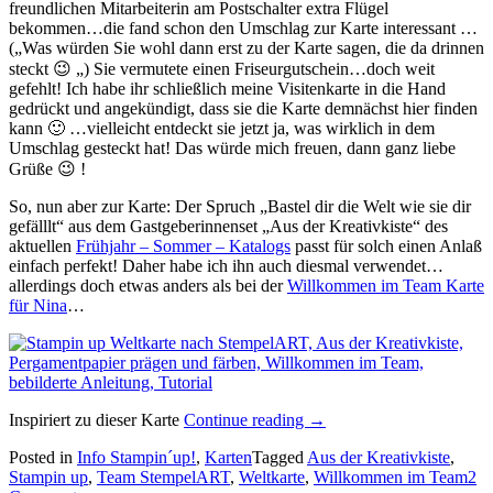
freundlichen Mitarbeiterin am Postschalter extra Flügel
bekommen…die fand schon den Umschlag zur Karte interessant …
(„Was würden Sie wohl dann erst zu der Karte sagen, die da drinnen
steckt 😉 „) Sie vermutete einen Friseurgutschein…doch weit
gefehlt! Ich habe ihr schließlich meine Visitenkarte in die Hand
gedrückt und angekündigt, dass sie die Karte demnächst hier finden
kann 🙂 …vielleicht entdeckt sie jetzt ja, was wirklich in dem
Umschlag gesteckt hat! Das würde mich freuen, dann ganz liebe
Grüße 😉 !
So, nun aber zur Karte: Der Spruch „Bastel dir die Welt wie sie dir
gefälllt“ aus dem Gastgeberinnenset „Aus der Kreativkiste“ des
aktuellen
Frühjahr – Sommer – Katalogs
passt für solch einen Anlaß
einfach perfekt! Daher habe ich ihn auch diesmal verwendet…
allerdings doch etwas anders als bei der
Willkommen im Team Karte
für Nina
…
„Und
Inspiriert zu dieser Karte
Continue reading
→
schon
Posted in
Info Stampin´up!
,
Karten
Tagged
Aus der Kreativkiste
,
wieder:
Stampin up
,
Team StempelART
,
Weltkarte
,
Willkommen im Team
2
Herzlich