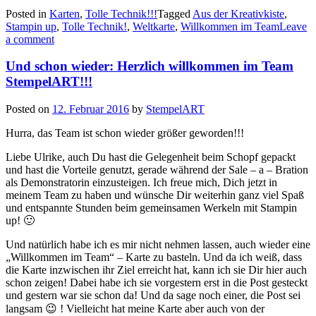
Technik!!!
Posted in
Karten
,
Tolle Technik!!!
Tagged
Aus der Kreativkiste
,
–
Stampin up
,
Tolle Technik!
,
Weltkarte
,
Willkommen im Team
Leave
Pergament
a comment
prägen
und
Und schon wieder: Herzlich willkommen im Team
einfärben…“
StempelART!!!
Posted on
12. Februar 2016
by
StempelART
Hurra, das Team ist schon wieder größer geworden!!!
Liebe Ulrike, auch Du hast die Gelegenheit beim Schopf gepackt
und hast die Vorteile genutzt, gerade während der Sale – a – Bration
als Demonstratorin einzusteigen. Ich freue mich, Dich jetzt in
meinem Team zu haben und wünsche Dir weiterhin ganz viel Spaß
und entspannte Stunden beim gemeinsamen Werkeln mit Stampin
up! 🙂
Und natürlich habe ich es mir nicht nehmen lassen, auch wieder eine
„Willkommen im Team“ – Karte zu basteln. Und da ich weiß, dass
die Karte inzwischen ihr Ziel erreicht hat, kann ich sie Dir hier auch
schon zeigen! Dabei habe ich sie vorgestern erst in die Post gesteckt
und gestern war sie schon da! Und da sage noch einer, die Post sei
langsam 😉 ! Vielleicht hat meine Karte aber auch von der