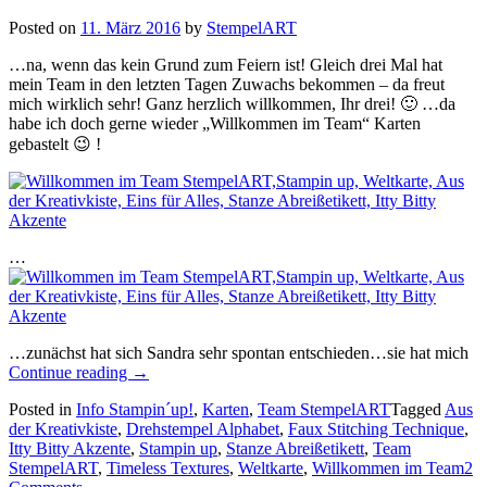
Posted on
11. März 2016
by
StempelART
…na, wenn das kein Grund zum Feiern ist! Gleich drei Mal hat
mein Team in den letzten Tagen Zuwachs bekommen – da freut
mich wirklich sehr! Ganz herzlich willkommen, Ihr drei! 🙂 …da
habe ich doch gerne wieder „Willkommen im Team“ Karten
gebastelt 😉 !
…
…zunächst hat sich Sandra sehr spontan entschieden…sie hat mich
„Willkommen
Continue reading
→
in
Posted in
Info Stampin´up!
,
Karten
,
Team StempelART
Tagged
Aus
Team
der Kreativkiste
,
Drehstempel Alphabet
,
Faux Stitching Technique
,
StempelArt
Itty Bitty Akzente
,
Stampin up
,
Stanze Abreißetikett
,
Team
–
StempelART
,
Timeless Textures
,
Weltkarte
,
Willkommen im Team
2
Hoch