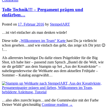
Comments
drei!!!…“
Tolle Technik!!! – Pergament prägen und
einfärben…
Posted on
17. Februar 2016
by
StempelART
…ist viel einfacher als man denken würde!
Diese tolle
„Willkommen im Team“ Karte
hast Du ja vielleicht
schon gesehen…und wie einfach das geht, das zeige ich Dir jetzt 😉
!…
Als allererstes benötigst Du dafür einen Prägefolder für die Big
Shot, ich habe hier – passend zum Spruch „Bastel dir die Welt, wie
sie dir gefällt!“ aus dem Stampin up Set „Aus der Kreativkiste“ –
naheliegenderweise die Weltkarte aus dem aktuellen Frühjahr –
Sommer – Katalog ausgewählt…
…also alles zurecht legen…und die Gummiwalze mit der Farbe
„Tolle
Deiner Wahl gleichmäßig
Continue reading
→