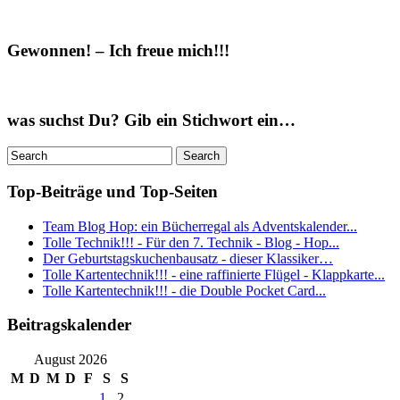
Gewonnen! – Ich freue mich!!!
was suchst Du? Gib ein Stichwort ein…
Top-Beiträge und Top-Seiten
Team Blog Hop: ein Bücherregal als Adventskalender...
Tolle Technik!!! - Für den 7. Technik - Blog - Hop...
Der Geburtstagskuchenbausatz - dieser Klassiker…
Tolle Kartentechnik!!! - eine raffinierte Flügel - Klappkarte...
Tolle Kartentechnik!!! - die Double Pocket Card...
Beitragskalender
August 2026
M
D
M
D
F
S
S
1
2