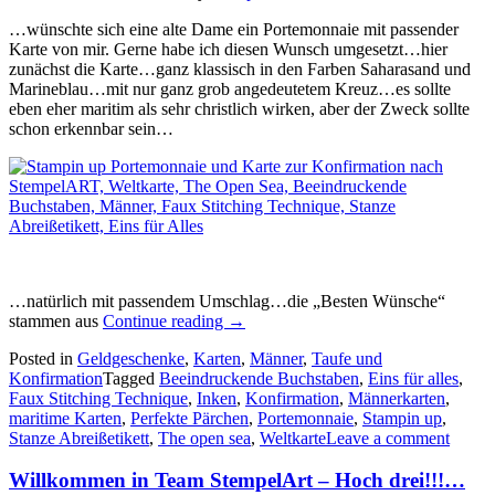
…wünschte sich eine alte Dame ein Portemonnaie mit passender
Karte von mir. Gerne habe ich diesen Wunsch umgesetzt…hier
zunächst die Karte…ganz klassisch in den Farben Saharasand und
Marineblau…mit nur ganz grob angedeutetem Kreuz…es sollte
eben eher maritim als sehr christlich wirken, aber der Zweck sollte
schon erkennbar sein…
…natürlich mit passendem Umschlag…die „Besten Wünsche“
„Zur
stammen aus
Continue reading
→
Konfirmation
Posted in
Geldgeschenke
,
Karten
,
Männer
,
Taufe und
des
Konfirmation
Tagged
Beeindruckende Buchstaben
,
Eins für alles
,
segelnden
Faux Stitching Technique
,
Inken
,
Konfirmation
,
Männerkarten
,
Enkels…“
maritime Karten
,
Perfekte Pärchen
,
Portemonnaie
,
Stampin up
,
Stanze Abreißetikett
,
The open sea
,
Weltkarte
Leave a comment
Willkommen in Team StempelArt – Hoch drei!!!…