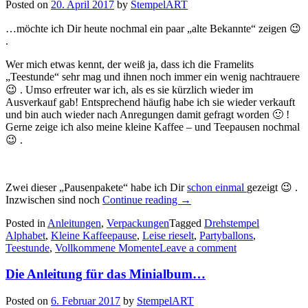
Posted on
20. April 2017
by
StempelART
…möchte ich Dir heute nochmal ein paar „alte Bekannte“ zeigen 😉
.
Wer mich etwas kennt, der weiß ja, dass ich die Framelits
„Teestunde“ sehr mag und ihnen noch immer ein wenig nachtrauere
😉 . Umso erfreuter war ich, als es sie kürzlich wieder im
Ausverkauf gab! Entsprechend häufig habe ich sie wieder verkauft
und bin auch wieder nach Anregungen damit gefragt worden 🙂 !
Gerne zeige ich also meine kleine Kaffee – und Teepausen nochmal
😉 .
Zwei dieser „Pausenpakete“ habe ich Dir
schon einmal
gezeigt 😉 .
„Während
Inzwischen sind noch
Continue reading
→
ich
Posted in
Anleitungen
,
Verpackungen
Tagged
Drehstempel
schon
Alphabet
,
Kleine Kaffeepause
,
Leise rieselt
,
Partyballons
,
die
Teestunde
,
Vollkommene Momente
Leave a comment
neuen
Produkte
Die Anleitung für das Minialbum…
ausprobiere…“
Posted on
6. Februar 2017
by
StempelART