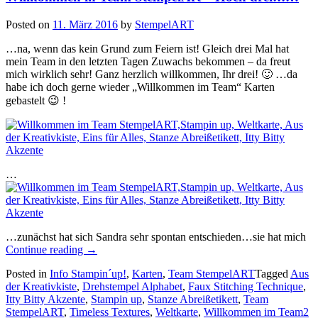
Posted on
11. März 2016
by
StempelART
…na, wenn das kein Grund zum Feiern ist! Gleich drei Mal hat
mein Team in den letzten Tagen Zuwachs bekommen – da freut
mich wirklich sehr! Ganz herzlich willkommen, Ihr drei! 🙂 …da
habe ich doch gerne wieder „Willkommen im Team“ Karten
gebastelt 😉 !
…
…zunächst hat sich Sandra sehr spontan entschieden…sie hat mich
„Willkommen
Continue reading
→
in
Posted in
Info Stampin´up!
,
Karten
,
Team StempelART
Tagged
Aus
Team
der Kreativkiste
,
Drehstempel Alphabet
,
Faux Stitching Technique
,
StempelArt
Itty Bitty Akzente
,
Stampin up
,
Stanze Abreißetikett
,
Team
–
StempelART
,
Timeless Textures
,
Weltkarte
,
Willkommen im Team
2
Hoch