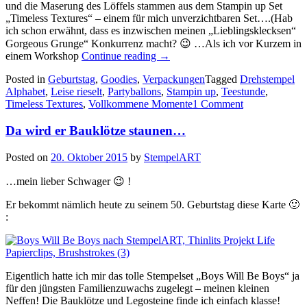
und die Maserung des Löffels stammen aus dem Stampin up Set
„Timeless Textures“ – einem für mich unverzichtbaren Set….(Hab
ich schon erwähnt, dass es inzwischen meinen „Lieblingsklecksen“
Gorgeous Grunge“ Konkurrenz macht? 😉 …Als ich vor Kurzem in
„Kleine
einem Workshop
Continue reading
→
Kaffeepause
Posted in
Geburtstag
,
Goodies
,
Verpackungen
Tagged
Drehstempel
aus
Alphabet
,
Leise rieselt
,
Partyballons
,
Stampin up
,
Teestunde
,
der
Timeless Textures
,
Vollkommene Momente
1 Comment
Töpferwerkstatt…“
Da wird er Bauklötze staunen…
Posted on
20. Oktober 2015
by
StempelART
…mein lieber Schwager 😉 !
Er bekommt nämlich heute zu seinem 50. Geburtstag diese Karte 🙂
:
Eigentlich hatte ich mir das tolle Stempelset „Boys Will Be Boys“ ja
für den jüngsten Familienzuwachs zugelegt – meinen kleinen
Neffen! Die Bauklötze und Legosteine finde ich einfach klasse!