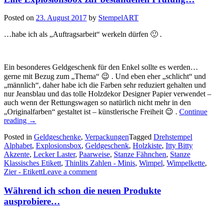
Posted on
23. August 2017
by
StempelART
…habe ich als „Auftragsarbeit“ werkeln dürfen 🙂 .
Ein besonderes Geldgeschenk für den Enkel sollte es werden…
gerne mit Bezug zum „Thema“ 😉 . Und eben eher „schlicht“ und
„männlich“, daher habe ich die Farben sehr reduziert gehalten und
nur Jeansblau und das tolle Holzdekor Designer Papier verwendet –
auch wenn der Rettungswagen so natürlich nicht mehr in den
„Originalfarben“ gestaltet ist – künstlerische Freiheit 😉 .
Continue
„Eine
reading
→
Explosionsbox
Posted in
Geldgeschenke
,
Verpackungen
Tagged
Drehstempel
zur
Alphabet
,
Explosionsbox
,
Geldgeschenk
,
Holzkiste
,
Itty Bitty
bestandenen
Akzente
,
Lecker Laster
,
Paarweise
,
Stanze Fähnchen
,
Stanze
Prüfung…“
Klassisches Etikett
,
Thinlits Zahlen - Minis
,
Wimpel
,
Wimpelkette
,
Zier - Etikett
Leave a comment
Während ich schon die neuen Produkte
ausprobiere…