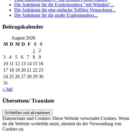
Die Anleitung für die Explosionsbox "mit Wänden"...
Die Anleitung für eine einfache Toffifee Verpackung...
Die Anleitung für die große Explosionsbox...
Beitragskalender
August 2026
M
D
M
D
F
S
S
1
2
3
4
5
6
7
8
9
10
11
12
13
14
15
16
17
18
19
20
21
22
23
24
25
26
27
28
29
30
31
« Juli
Übersetzen/ Translate
Datenschutz und Cookies: Diese Website verwendet Cookies. Wenn
du die Website weiterhin nutzt, stimmst du der Verwendung von
Cookies zu.