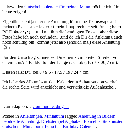
…bzw. den
Gutscheinkalender für meinen Mann
möchte ich Dir
heute zeigen!
Eigentlich steht ja eher die Anleitung für meine Teamswaps auf
meinem Plan…aber leider ist mein Hauptrechner seit Freitag beim
PC Doktor 🙁 ( …und mit ihm die benötigten Fotos…aber diese
Fotos habe ich noch gefunden…und da ich Dir die Anleitung auch
noch schuldig bin, kommt jetzt also (endlich mal) diese Anleitung
😉 ).
Für den Umschlag schneidest Du einen 7 cm breiten Streifen von
einem DinA 4 Farbkarton der Länge nach ab (also 7 x 29,7 cm).
Diesen falzt Du bei 8 / 9,5 / 17,5 / 19 / 24,4 cm.
Ich habe das Album bzw. den Kalender in Saharasand gewerkelt…
die rechte Seite wird angeklebt und verstärkt die Außenlasche…
„Die
…umklappen…
Continue reading
→
Anleitung
Posted in
Anleitungen
,
Minialbum
Tagged
Anleitung in Bildern
,
für
bebilderte Anleitung
,
Drehstempel Alphabet
,
Framelits Stickmuster
,
das
Gutschein
,
Minialbum
,
Perpetual Birthday Calendar
,
Minialbum…“