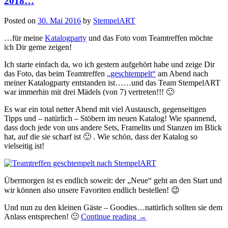
2018…
Posted on
30. Mai 2016
by
StempelART
…für meine
Katalogparty
und das Foto vom Teamtreffen möchte
ich Dir gerne zeigen!
Ich starte einfach da, wo ich gestern aufgehört habe und zeige Dir
das Foto, das beim Teamtreffen
„geschtempelt“
am Abend nach
meiner Katalogparty entstanden ist……und das Team StempelART
war immerhin mit drei Mädels (von 7) vertreten!!! 🙂
Es war ein total netter Abend mit viel Austausch, gegenseitigen
Tipps und – natürlich – Stöbern im neuen Katalog! Wie spannend,
dass doch jede von uns andere Sets, Framelits und Stanzen im Blick
hat, auf die sie scharf ist 🙂 . Wie schön, dass der Katalog so
vielseitig ist!
Übermorgen ist es endlich soweit: der „Neue“ geht an den Start und
wir können also unsere Favoriten endlich bestellen! 😉
Und nun zu den kleinen Gäste – Goodies…natürlich sollten sie dem
„Post
Anlass entsprechen! 🙂
Continue reading
→
It