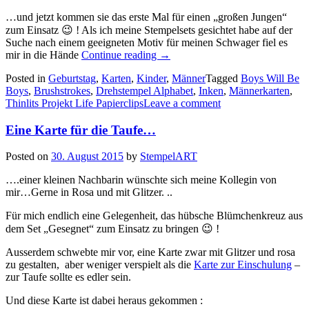
…und jetzt kommen sie das erste Mal für einen „großen Jungen“
zum Einsatz 😉 ! Als ich meine Stempelsets gesichtet habe auf der
Suche nach einem geeigneten Motiv für meinen Schwager fiel es
„Da
mir in die Hände
Continue reading
→
wird
Posted in
Geburtstag
,
Karten
,
Kinder
,
Männer
Tagged
Boys Will Be
er
Boys
,
Brushstrokes
,
Drehstempel Alphabet
,
Inken
,
Männerkarten
,
Bauklötze
Thinlits Projekt Life Papierclips
Leave a comment
staunen…“
Eine Karte für die Taufe…
Posted on
30. August 2015
by
StempelART
….einer kleinen Nachbarin wünschte sich meine Kollegin von
mir…Gerne in Rosa und mit Glitzer. ..
Für mich endlich eine Gelegenheit, das hübsche Blümchenkreuz aus
dem Set „Gesegnet“ zum Einsatz zu bringen 😉 !
Ausserdem schwebte mir vor, eine Karte zwar mit Glitzer und rosa
zu gestalten, aber weniger verspielt als die
Karte zur Einschulung
–
zur Taufe sollte es edler sein.
Und diese Karte ist dabei heraus gekommen :