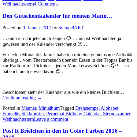
Weihnachtsstern
4 Comments
Den Gutscheinkalender für meinen Mann…
Posted on
9. Januar 2017
by
StempelART
…kann ich Dir jetzt auch zeigen 😉 …nun ist Weihnachten ja
gewesen und der Kalender verschenkt 😉 …
Für jeden Monat des Jahres habe ich mir eine gemeinsame Aktivität
überlegt…vom Theaterbesuch über ein Essen in der Tappas Bar bis
zur Radtour mit Picknick…jeden Monat etwas Schönes 🙂 ! …so
habe ich auch etwas davon 😉 .
Geschlossen sieht der Kalender aus wie ein kleines Büchlein…
„Den
Continue reading
→
Gutscheinkalender
Posted in
Männer
,
Minialbum
Tagged
Drehstempel Alphabet
,
für
Framelits Stickmuster
,
Perpetual Birthday Calendar
,
Sternenzauber
,
meinen
Weihnachtsstern
Leave a comment
Mann…“
Post It Briefchen in den In Color Farben 2016 –