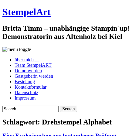
StempelArt
Britta Timm – unabhängige Stampin´up!
Demonstratorin aus Altenholz bei Kiel
über mich…
Team StempelART
Demo werden
Gastgeberin werden
Bestellung
Kontaktformular
Datenschutz
Impressum
Schlagwort:
Drehstempel Alphabet
Eine Explosionsbox zur bestandenen Prüfung…