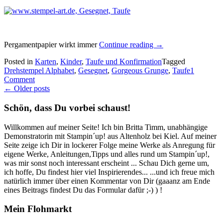
„Eine
Pergamentpapier wirkt immer
Continue reading
→
Karte
Posted in
Karten
,
Kinder
,
Taufe und Konfirmation
Tagged
für
Drehstempel Alphabet
,
Gesegnet
,
Gorgeous Grunge
,
Taufe
1
die
Comment
Taufe…“
Posts
←
Older posts
navigation
Schön, dass Du vorbei schaust!
Willkommen auf meiner Seite! Ich bin Britta Timm, unabhängige
Demonstratorin mit Stampin´up! aus Altenholz bei Kiel. Auf meiner
Seite zeige ich Dir in lockerer Folge meine Werke als Anregung für
eigene Werke, Anleitungen,Tipps und alles rund um Stampin´up!,
was mir sonst noch interessant erscheint ... Schau Dich gerne um,
ich hoffe, Du findest hier viel Inspirierendes... ...und ich freue mich
natürlich immer über einen Kommentar von Dir (gaaanz am Ende
eines Beitrags findest Du das Formular dafür ;-) ) !
Mein Flohmarkt