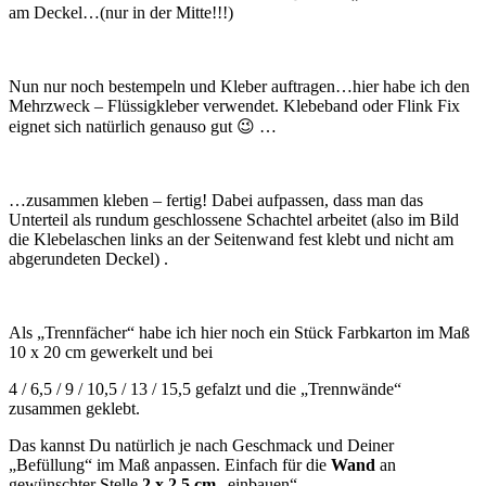
am Deckel…(nur in der Mitte!!!)
Nun nur noch bestempeln und Kleber auftragen…hier habe ich den
Mehrzweck – Flüssigkleber verwendet. Klebeband oder Flink Fix
eignet sich natürlich genauso gut 😉 …
…zusammen kleben – fertig! Dabei aufpassen, dass man das
Unterteil als rundum geschlossene Schachtel arbeitet (also im Bild
die Klebelaschen links an der Seitenwand fest klebt und nicht am
abgerundeten Deckel) .
Als „Trennfächer“ habe ich hier noch ein Stück Farbkarton im Maß
10 x 20 cm gewerkelt und bei
4 / 6,5 / 9 / 10,5 / 13 / 15,5 gefalzt und die „Trennwände“
zusammen geklebt.
Das kannst Du natürlich je nach Geschmack und Deiner
„Befüllung“ im Maß anpassen. Einfach für die
Wand
an
gewünschter Stelle
2 x 2,5 cm
„einbauen“.