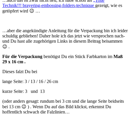
…auch das ist zwar nicht neu, ich habe schon als
„Tolle
Technik!!! brayering-embossing-folders-technique
gezeigt, wie es
getöpfert wird 😉 …
…aber die angekündigte Anleitung für die Verpackung bin ich leider
schuldig geblieben! Daher hole ich das jetzt wie versprochen nach-
und Du hast alle zugehörigen Links in diesem Beitrag beisammen
😉 .
Für die Verpackung
benötigst Du ein Stück Farbkarton im
Maß
29 x 16 cm .
Dieses falzt Du bei
lange Seite: 3 / 13 / 16 / 26 cm
kurze Seite: 3 und 13
(oder anders gesagt: rundum bei 3 cm und die lange Seite beidseits
bei 13 cm 😉 ) . Wenn Du auf das Bild klickst, erkennst Du
hoffentlich schwach die Falzlinien…