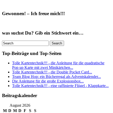
Gewonnen! – Ich freue mich!!!
was suchst Du? Gib ein Stichwort ein…
Top-Beiträge und Top-Seiten
Tolle Kartentechnik!!! - die Anleitung für die quadratische
Pop up Karte mit zwei Minikärtchen...
Tolle Kartentechnik!!! - die Double Pocket Card...
Team Blog Hop: ein Bücherregal als Adventskalender...
Die Anleitung für die große Explosionsbox...
Tolle Kartentechnik!!! - eine raffinierte Flügel - Klappkarte...
Beitragskalender
August 2026
M
D
M
D
F
S
S