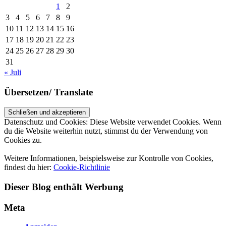
1
2
3
4
5
6
7
8
9
10
11
12
13
14
15
16
17
18
19
20
21
22
23
24
25
26
27
28
29
30
31
« Juli
Übersetzen/ Translate
Datenschutz und Cookies: Diese Website verwendet Cookies. Wenn
du die Website weiterhin nutzt, stimmst du der Verwendung von
Cookies zu.
Weitere Informationen, beispielsweise zur Kontrolle von Cookies,
findest du hier:
Cookie-Richtlinie
Dieser Blog enthält Werbung
Meta