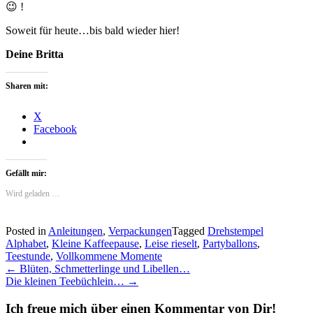
😉 !
Soweit für heute…bis bald wieder hier!
Deine Britta
Sharen mit:
X
Facebook
Gefällt mir:
Wird geladen …
Posted in
Anleitungen
,
Verpackungen
Tagged
Drehstempel
Alphabet
,
Kleine Kaffeepause
,
Leise rieselt
,
Partyballons
,
Teestunde
,
Vollkommene Momente
Post
←
Blüten, Schmetterlinge und Libellen…
Die kleinen Teebüchlein…
→
navigation
Ich freue mich über einen Kommentar von Dir!