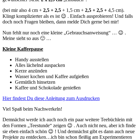
(bei mir also 4 cm +
2,5 + 2,5
+ 1,5 cm +
2,5 + 2,5 +
4,5 cm).
Klingt komplizierter als es ist 😉 . Einfach ausprobieren! Und falls
doch noch Fragen bleiben, dann melde Dich gerne bei mir!
Nun fehlt nur noch eine kleine „Gebrauchsanweisung“ … 😉 .
Meine sieht so aus 🙂 …
Kleine Kaffeepause
Handy ausstellen
Alles lächelnd auspacken
Kerze anzünden
Wasser kochen und Kaffee aufgießen
Gemütlich hinsetzen
Kaffee und Schokolade genießen
Hier findest Du diese Anleitung zum Ausdrucken
Viel Spaß beim Nachwerkeln!
Demnächst werde ich auch noch ein paar weitere Teebüchlein mit
den Formen „Teestunde“ zeigen 😉 . Auch nicht neu, aber ich finde
sie eben einfach schön 😉 ! Und demnächst gibt es dann auch neue
Projekte zu entdecken…ich bin schon fleißig am Experimentieren