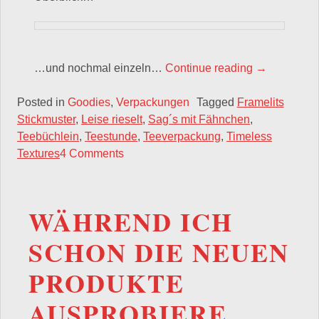
„Die kleine
…und nochmal einzeln…
Continue reading
→
Posted in
Goodies
,
Verpackungen
Tagged
Framelits
Stickmuster
,
Leise rieselt
,
Sag´s mit Fähnchen
,
Teebüchlein
,
Teestunde
,
Teeverpackung
,
Timeless
Textures
4 Comments
WÄHREND ICH
SCHON DIE NEUEN
PRODUKTE
AUSPROBIERE…