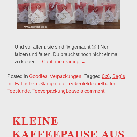
Und vor allem: sie sind fix gemacht 😉 ! Nur
falzen und falten, Du brauchst noch nicht einmal
„Als kleines Mitbringsel f
zu kleben…
Continue reading
→
Posted in
Goodies
,
Verpackungen
Tagged
6x6
,
Sag´s
mit Fähnchen
,
Stampin up
,
Teebeuteldoppelhalter
,
Teestunde
,
Teeverpackung
Leave a comment
KLEINE
KAFFEEPAUSE AUS