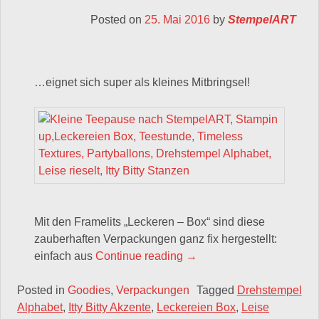
Posted on
25. Mai 2016
by
StempelART
…eignet sich super als kleines Mitbringsel!
Mit den Framelits „Leckeren – Box“ sind diese
zauberhaften Verpackungen ganz fix hergestellt:
„Die kleine Teepause in d
einfach aus
Continue reading
→
Posted in
Goodies
,
Verpackungen
Tagged
Drehstempel
Alphabet
,
Itty Bitty Akzente
,
Leckereien Box
,
Leise