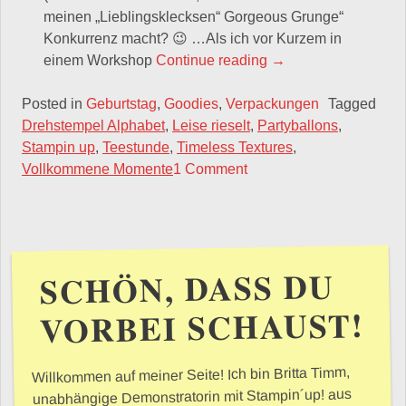
meinen „Lieblingsklecksen“ Gorgeous Grunge“
Konkurrenz macht? 😉 …Als ich vor Kurzem in
„Kleine Kaffeepause 
einem Workshop
Continue reading
→
Posted in
Geburtstag
,
Goodies
,
Verpackungen
Tagged
Drehstempel Alphabet
,
Leise rieselt
,
Partyballons
,
Stampin up
,
Teestunde
,
Timeless Textures
,
Vollkommene Momente
1 Comment
SCHÖN, DASS DU
VORBEI SCHAUST!
Willkommen auf meiner Seite! Ich bin Britta Timm,
unabhängige Demonstratorin mit Stampin´up! aus