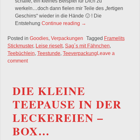
schaffe, ein kleines Beispiel für Dich zu
werkeln…doch dann fielen mir Teile des „fertigen
Geschirrs“ wieder in die Hände 🙂 ! Die
„Juhuu, sie sind wieder da!
Entstehung
Continue reading
→
Posted in
Goodies
,
Verpackungen
Tagged
Framelits
Stickmuster
,
Leise rieselt
,
Sag´s mit Fähnchen
,
Teebüchlein
,
Teestunde
,
Teeverpackung
Leave a
comment
DIE KLEINE
TEEPAUSE IN DER
LECKEREIEN –
BOX…