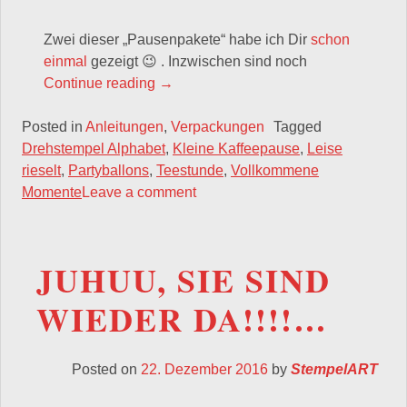
Zwei dieser „Pausenpakete“ habe ich Dir
schon
einmal
gezeigt 😉 . Inzwischen sind noch
„Während ich schon die neuen Produk
Continue reading
→
Posted in
Anleitungen
,
Verpackungen
Tagged
Drehstempel Alphabet
,
Kleine Kaffeepause
,
Leise
rieselt
,
Partyballons
,
Teestunde
,
Vollkommene
Momente
Leave a comment
JUHUU, SIE SIND
WIEDER DA!!!!…
Posted on
22. Dezember 2016
by
StempelART