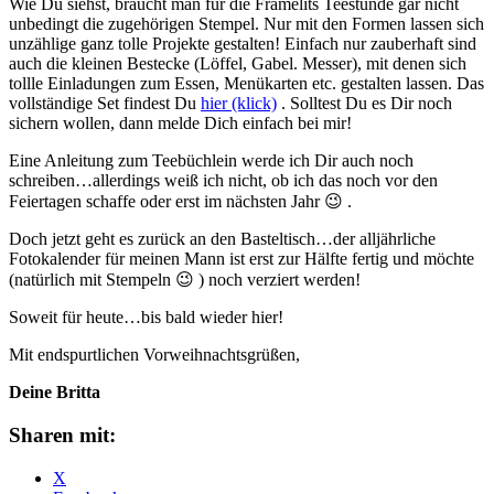
Wie Du siehst, braucht man für die Framelits Teestunde gar nicht
unbedingt die zugehörigen Stempel. Nur mit den Formen lassen sich
unzählige ganz tolle Projekte gestalten! Einfach nur zauberhaft sind
auch die kleinen Bestecke (Löffel, Gabel. Messer), mit denen sich
tollle Einladungen zum Essen, Menükarten etc. gestalten lassen. Das
vollständige Set findest Du
hier (klick)
. Solltest Du es Dir noch
sichern wollen, dann melde Dich einfach bei mir!
Eine Anleitung zum Teebüchlein werde ich Dir auch noch
schreiben…allerdings weiß ich nicht, ob ich das noch vor den
Feiertagen schaffe oder erst im nächsten Jahr 😉 .
Doch jetzt geht es zurück an den Basteltisch…der alljährliche
Fotokalender für meinen Mann ist erst zur Hälfte fertig und möchte
(natürlich mit Stempeln 😉 ) noch verziert werden!
Soweit für heute…bis bald wieder hier!
Mit endspurtlichen Vorweihnachtsgrüßen,
Deine Britta
Sharen mit:
X