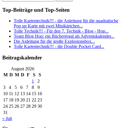
Top-Beiträge und Top-Seiten
Tolle Kartentechnik!!! - die Anleitung für die quadratische
Pop up Karte mit zwei Minikärtchen...
Tolle Technik!!! - Für den 7. Technik - Blog - Hop...
Team Blog Hop: ein Bücherregal als Adventskalender...
Die Anleitung für die große Explosionsbox...
Tolle Kartentechnik!!! - die Double Pocket Card...
Beitragskalender
August 2026
M
D
M
D
F
S
S
1
2
3
4
5
6
7
8
9
10
11
12
13
14
15
16
17
18
19
20
21
22
23
24
25
26
27
28
29
30
31
« Juli