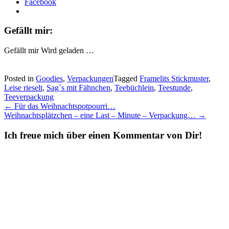
Facebook
Gefällt mir:
Gefällt mir
Wird geladen …
Posted in
Goodies
,
Verpackungen
Tagged
Framelits Stickmuster
,
Leise rieselt
,
Sag´s mit Fähnchen
,
Teebüchlein
,
Teestunde
,
Teeverpackung
Post
←
Für das Weihnachtspotpourri…
Weihnachtsplätzchen – eine Last – Minute – Verpackung…
→
navigation
Ich freue mich über einen Kommentar von Dir!