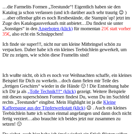
…die Farmelits Formen „Teestunde“! Eigentlich haben sie den
Katalog ja schon verlassen (und ich darüber auch sehr traurig 😉 )
…aber offenbar gibt es noch Restbestände, die Stampin´up! jetzt im
Zuge des Katalogausverkaufs mit anbietet…Du findest sie unter
„Sonstiges“ in den
Angeboten (klick)
für momentan
21€ statt vorher
35€
, also echt ein Schnäppchen!
Ich finde sie super!!!, nicht nur um kleine Mitbringsel schön zu
verpacken. Daher habe ich ein kleines Teebüchlein gewerkelt, um
Dir zu zeigen, wie schön diese Framelits sind!
Ich wußte nicht, ob ich es noch vor Weihnachten schaffe, ein kleines
Beispiel für Dich zu werkeln…doch dann fielen mir Teile des
„fertigen Geschirrs“ wieder in die Hände 🙂 ! Die Entstehung
habe
ich Dir ja als
„Tolle Technik!!!“ (klick)
gezeigt. Weitere Beispiele
mit diesen superschönen Formen findest Du, wenn Du im Suchfeld
rechts „Teestunde“ eingibst. Mein Highlight ist ja die
Kleine
Kaffeepause aus der Töpferwerkstatt (klick)
😉 . Auch ein kleines
Teebüchlein hatte ich schon einmal angefangen und dann doch nicht
fertig verziert…also brauchte ich beides jetzt nur zusammen zu
setzen! 🙂