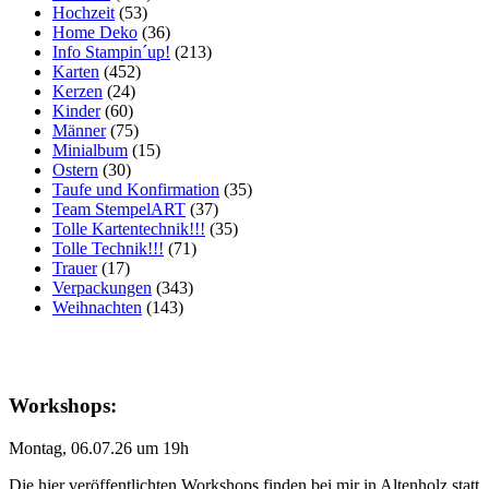
Hochzeit
(53)
Home Deko
(36)
Info Stampin´up!
(213)
Karten
(452)
Kerzen
(24)
Kinder
(60)
Männer
(75)
Minialbum
(15)
Ostern
(30)
Taufe und Konfirmation
(35)
Team StempelART
(37)
Tolle Kartentechnik!!!
(35)
Tolle Technik!!!
(71)
Trauer
(17)
Verpackungen
(343)
Weihnachten
(143)
Workshops:
Montag, 06.07.26 um 19h
Die hier veröffentlichten Workshops finden bei mir in Altenholz statt