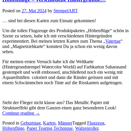
Posted on
27. Mai 2024
by
StempelART
… sind bei diesen Karten zum Einsatz gekommen!
Um die tollen Flugzeuge des Produktpaketes „Höhenflüge“ schön in
Szene zu setzen, habe ich mit verschiedenen Hintergründen
experimentiert. Bei meinen letzten Karten zum Thema
„Vatertag
“
und „Magnetziehkarte“ konntest Du ja schon ein wenig davon
sehen.
Für meinen ersten Versuch habe ich die Weltkarte
(Hintergrundstempel Watercolor World) auf Farbkarton Saharasand
gestempelt und weiß embossed, anschließend noch ein wenig mit
Aquarellstiften coloriert und dann die Ränder gerissen und mit
einem Schwämmchen noch Tinte auf die Risskanten aufgetragen.
Sieht der Flieger nicht klasse aus? Das Metallic Papier mit
Struktureffekt gibt dem Ganzen einen ganz besonderen Look!
„Höhenflüge
Continue reading
→
–
Posted in
Geburtstag
,
Karten
,
Männer
Tagged
Flugzeug
,
verschiedene
Höhenflüge
,
Paper Tearing Technique
,
Walzenroller
,
Hintergründe…“