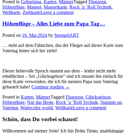
Posted in
Geburtstag
,
Karten
,
Männer
Tagged
Flugzeug
,
eine
Höhenflüge
,
Magnet
,
Magnetkarte
,
Rock ´n ´Roll Technik
,
Ziehkarte
Weltkarte
,
Ziehkarte
Leave a comment
mit
Magnet…“
Höhenflüge – Alles Liebe zum Papa Tag…
Posted on
16. Mai 2024
by
StempelART
… steht auf dem Fähnchen, das der Flieger auf dieser Karte zum
Vatertag hinter sich her zieht!
Dieser liebevolle Spruch stammt aus dem – leider nicht mehr
erhältlichen – Set „Glücksgrüsse“ und ich musste ihn einfach für
diese Karte verwenden, die ich für meinen Papa zum Vatertag
„Höhenflüge
gebastelt habe!
Continue reading
→
–
Posted in
Karten
,
Männer
Tagged
Flugzeug
,
Glücksgrüsse
,
Alles
Höhenflüge
,
Nur das Beste
,
Rock ´n ´Roll Technik
,
Stampin up
,
Liebe
Vatertag
,
Watercolor world
,
Weltkarte
Leave a comment
zum
Papa
Schön, dass Du vorbei schaust!
Tag…“
Willkommen auf meiner Seite! Ich bin Britta Timm, unabhängige