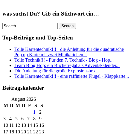
was suchst Du? Gib ein Stichwort ein…
Top-Beiträge und Top-Seiten
Tolle Kartentechnik!!! - die Anleitung für die quadratische
Pop up Karte mit zwei Minikärtchen...
Tolle Technik!!! - Für den 7. Technik - Blog - Hop...
Team Blog Hop: ein Bücherregal als Adventskalender...
Die Anleitung für die große Explosionsbox...
Tolle Kartentechnik!!! - eine raffinierte Flügel - Klappkarte...
Beitragskalender
August 2026
M
D
M
D
F
S
S
1
2
3
4
5
6
7
8
9
10
11
12
13
14
15
16
17
18
19
20
21
22
23