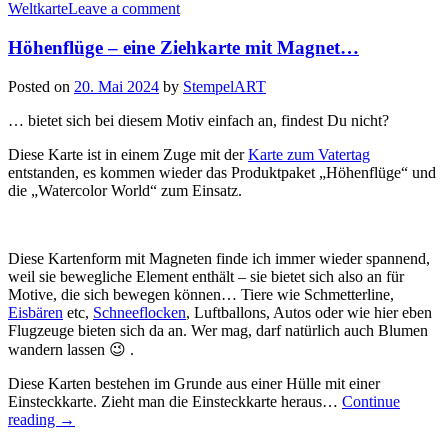
Weltkarte
Leave a comment
Höhenflüge – eine Ziehkarte mit Magnet…
Posted on
20. Mai 2024
by
StempelART
… bietet sich bei diesem Motiv einfach an, findest Du nicht?
Diese Karte ist in einem Zuge mit der
Karte zum Vatertag
entstanden, es kommen wieder das Produktpaket „Höhenflüge“ und
die „Watercolor World“ zum Einsatz.
Diese Kartenform mit Magneten finde ich immer wieder spannend,
weil sie bewegliche Element enthält – sie bietet sich also an für
Motive, die sich bewegen können… Tiere wie Schmetterline,
Eisbären
etc,
Schneeflocken
, Luftballons, Autos oder wie hier eben
Flugzeuge bieten sich da an. Wer mag, darf natürlich auch Blumen
wandern lassen 😉 .
Diese Karten bestehen im Grunde aus einer Hülle mit einer
Einsteckkarte. Zieht man die Einsteckkarte heraus…
Continue
„Höhenflüge
reading
→
–