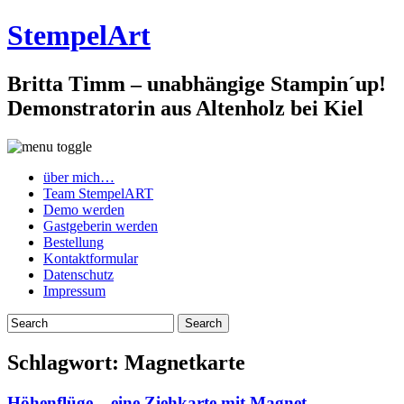
StempelArt
Britta Timm – unabhängige Stampin´up!
Demonstratorin aus Altenholz bei Kiel
über mich…
Team StempelART
Demo werden
Gastgeberin werden
Bestellung
Kontaktformular
Datenschutz
Impressum
Schlagwort:
Magnetkarte
Höhenflüge – eine Ziehkarte mit Magnet…