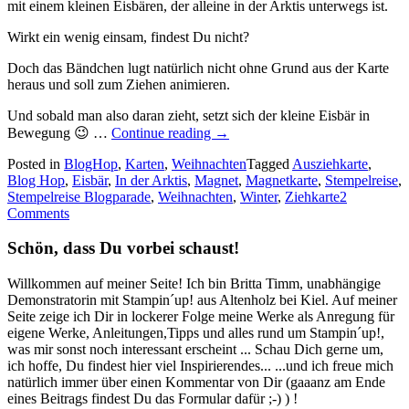
mit einem kleinen Eisbären, der alleine in der Arktis unterwegs ist.
Wirkt ein wenig einsam, findest Du nicht?
Doch das Bändchen lugt natürlich nicht ohne Grund aus der Karte
heraus und soll zum Ziehen animieren.
Und sobald man also daran zieht, setzt sich der kleine Eisbär in
„Stempelreise
Bewegung 😉 …
Continue reading
→
Blogparade
Posted in
BlogHop
,
Karten
,
Weihnachten
–
Tagged
Ausziehkarte
,
Blog Hop
,
Eisbär
,
In der Arktis
,
Magnet
Weihnachten
,
Magnetkarte
,
Stempelreise
,
Stempelreise Blogparade
,
Weihnachten
und
,
Winter
,
Ziehkarte
2
Comments
Winter…“
Schön, dass Du vorbei schaust!
Willkommen auf meiner Seite! Ich bin Britta Timm, unabhängige
Demonstratorin mit Stampin´up! aus Altenholz bei Kiel. Auf meiner
Seite zeige ich Dir in lockerer Folge meine Werke als Anregung für
eigene Werke, Anleitungen,Tipps und alles rund um Stampin´up!,
was mir sonst noch interessant erscheint ... Schau Dich gerne um,
ich hoffe, Du findest hier viel Inspirierendes... ...und ich freue mich
natürlich immer über einen Kommentar von Dir (gaaanz am Ende
eines Beitrags findest Du das Formular dafür ;-) ) !