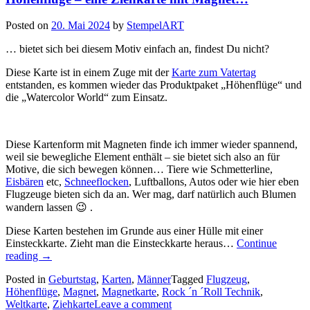
Posted on
20. Mai 2024
by
StempelART
… bietet sich bei diesem Motiv einfach an, findest Du nicht?
Diese Karte ist in einem Zuge mit der
Karte zum Vatertag
entstanden, es kommen wieder das Produktpaket „Höhenflüge“ und
die „Watercolor World“ zum Einsatz.
Diese Kartenform mit Magneten finde ich immer wieder spannend,
weil sie bewegliche Element enthält – sie bietet sich also an für
Motive, die sich bewegen können… Tiere wie Schmetterline,
Eisbären
etc,
Schneeflocken
, Luftballons, Autos oder wie hier eben
Flugzeuge bieten sich da an. Wer mag, darf natürlich auch Blumen
wandern lassen 😉 .
Diese Karten bestehen im Grunde aus einer Hülle mit einer
Einsteckkarte. Zieht man die Einsteckkarte heraus…
Continue
„Höhenflüge
reading
→
–
Posted in
Geburtstag
,
Karten
,
Männer
Tagged
Flugzeug
,
eine
Höhenflüge
,
Magnet
,
Magnetkarte
,
Rock ´n ´Roll Technik
,
Ziehkarte
Weltkarte
,
Ziehkarte
Leave a comment
mit