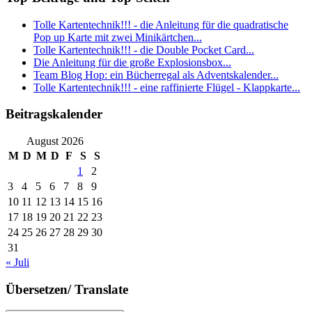
Tolle Kartentechnik!!! - die Anleitung für die quadratische
Pop up Karte mit zwei Minikärtchen...
Tolle Kartentechnik!!! - die Double Pocket Card...
Die Anleitung für die große Explosionsbox...
Team Blog Hop: ein Bücherregal als Adventskalender...
Tolle Kartentechnik!!! - eine raffinierte Flügel - Klappkarte...
Beitragskalender
August 2026
M
D
M
D
F
S
S
1
2
3
4
5
6
7
8
9
10
11
12
13
14
15
16
17
18
19
20
21
22
23
24
25
26
27
28
29
30
31
« Juli
Übersetzen/ Translate