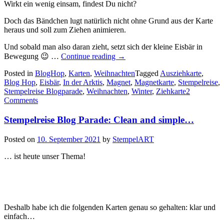
Wirkt ein wenig einsam, findest Du nicht?
Doch das Bändchen lugt natürlich nicht ohne Grund aus der Karte
heraus und soll zum Ziehen animieren.
Und sobald man also daran zieht, setzt sich der kleine Eisbär in
„Stempelreise
Bewegung 😉 …
Continue reading
→
Blogparade
Posted in
BlogHop
,
Karten
,
Weihnachten
–
Tagged
Ausziehkarte
,
Blog Hop
,
Eisbär
,
In der Arktis
,
Magnet
Weihnachten
,
Magnetkarte
,
Stempelreise
,
Stempelreise Blogparade
,
Weihnachten
und
,
Winter
,
Ziehkarte
2
Comments
Winter…“
Stempelreise Blog Parade: Clean and simple…
Posted on
10. September 2021
by
StempelART
… ist heute unser Thema!
Deshalb habe ich die folgenden Karten genau so gehalten: klar und
einfach…