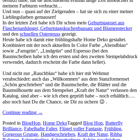
benutzt habe, hat sie anschließend erstmal lange Zeit unbeachtet in
meinem Farbturm verbracht…
Und nun – quasi auf der Zielgeraden – hat sie sich zu einer meiner
Lieblingsfarben gemausert!
In der letzten Zeit habe ich Dir schon mein
Geburtstagsset aus
Flaschenanhänger, Geburtstagskuchenbausatz und Blumenstecker
und den
schnellen Ostergruss
gezeigt.
Heute habe ich damit eine frühlingshafte Home Deko gestaltet.
Kombiniert mit der noch aktuellen In Color Farbe „Abendblau“
sowie „Farngrün“, „Lindgrün“ und Espresso (bei den
Baumscheiben habe ich den ersten und den zweiten Stempelabdruck
verwendet, dadurch erscheint die Farbe dann heller).
Und nicht nur „Rauchblau“ habe ich hier mit Wehmut
verabschiedet: auch das „Willkommen“ aus dem Stanzformenset
„Schön geschrieben“ und die Baumscheibe, die Blätter und die
Baumsilhouette aus dem Stempelset „Kraft der Natur“ verlassen den
Katalog, sind aber – wie ich eben geprüft habe – noch erhältlich….
also noch hast Du die Chance, sie Dir zu sichern 😉 .
„Stempelreise
Continue reading
→
Blogparade:
Posted in
BlogHop
,
Home Deko
Tagged
Blog Hop
,
Butterfly
Ciao
Brilliance
,
Fabelhafte Falter
,
Flügel voller Fantasie
,
Frühling
,
InColors!…“
Gorgeous Grunge
,
Handgeschrieben
,
Kraft der Natur
,
Ribba
Rahmen
,
Schmetterling
,
Schmetterlinge
,
Schön geschrieben
,