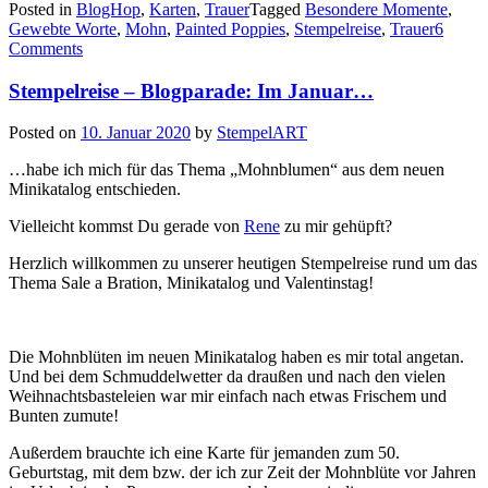
Posted in
BlogHop
,
Karten
,
Trauer
Tagged
Besondere Momente
,
Blogparade:
Gewebte Worte
,
Mohn
,
Painted Poppies
,
Stempelreise
,
Trauer
6
im
Comments
Februar…“
Stempelreise – Blogparade: Im Januar…
Posted on
10. Januar 2020
by
StempelART
…habe ich mich für das Thema „Mohnblumen“ aus dem neuen
Minikatalog entschieden.
Vielleicht kommst Du gerade von
Rene
zu mir gehüpft?
Herzlich willkommen zu unserer heutigen Stempelreise rund um das
Thema Sale a Bration, Minikatalog und Valentinstag!
Die Mohnblüten im neuen Minikatalog haben es mir total angetan.
Und bei dem Schmuddelwetter da draußen und nach den vielen
Weihnachtsbasteleien war mir einfach nach etwas Frischem und
Bunten zumute!
Außerdem brauchte ich eine Karte für jemanden zum 50.
Geburtstag, mit dem bzw. der ich zur Zeit der Mohnblüte vor Jahren