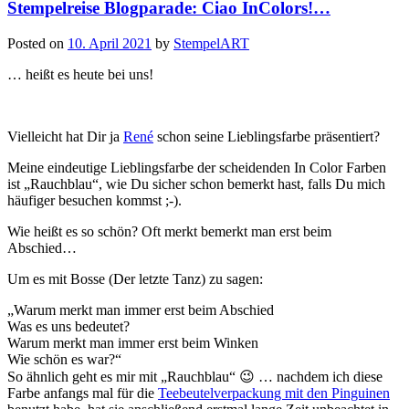
Stempelreise Blogparade: Ciao InColors!…
neue
Minikatalog…“
Posted on
10. April 2021
by
StempelART
… heißt es heute bei uns!
Vielleicht hat Dir ja
René
schon seine Lieblingsfarbe präsentiert?
Meine eindeutige Lieblingsfarbe der scheidenden In Color Farben
ist „Rauchblau“, wie Du sicher schon bemerkt hast, falls Du mich
häufiger besuchen kommst ;-).
Wie heißt es so schön? Oft merkt bemerkt man erst beim
Abschied…
Um es mit Bosse (Der letzte Tanz) zu sagen:
„Warum merkt man immer erst beim Abschied
Was es uns bedeutet?
Warum merkt man immer erst beim Winken
Wie schön es war?“
So ähnlich geht es mir mit „Rauchblau“ 😉 … nachdem ich diese
Farbe anfangs mal für die
Teebeutelverpackung mit den Pinguinen