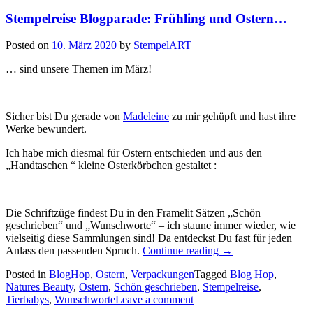
Stempelreise Blogparade: Frühling und Ostern…
Posted on
10. März 2020
by
StempelART
… sind unsere Themen im März!
Sicher bist Du gerade von
Madeleine
zu mir gehüpft und hast ihre
Werke bewundert.
Ich habe mich diesmal für Ostern entschieden und aus den
„Handtaschen “ kleine Osterkörbchen gestaltet :
Die Schriftzüge findest Du in den Framelit Sätzen „Schön
geschrieben“ und „Wunschworte“ – ich staune immer wieder, wie
vielseitig diese Sammlungen sind! Da entdeckst Du fast für jeden
„Stempelreise
Anlass den passenden Spruch.
Continue reading
→
Blogparade:
Posted in
BlogHop
,
Ostern
,
Verpackungen
Tagged
Blog Hop
,
Frühling
Natures Beauty
,
Ostern
,
Schön geschrieben
,
Stempelreise
,
und
Tierbabys
,
Wunschworte
Leave a comment
Ostern…“