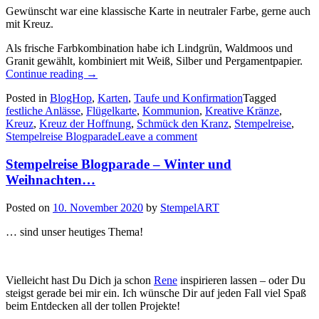
Gewünscht war eine klassische Karte in neutraler Farbe, gerne auch
mit Kreuz.
Als frische Farbkombination habe ich Lindgrün, Waldmoos und
Granit gewählt, kombiniert mit Weiß, Silber und Pergamentpapier.
„Stempelreise
Continue reading
→
Blogparade:
Posted in
BlogHop
,
Karten
,
Taufe und Konfirmation
Tagged
Festliche
festliche Anlässe
,
Flügelkarte
,
Kommunion
,
Kreative Kränze
,
Anlässe
Kreuz
,
Kreuz der Hoffnung
,
Schmück den Kranz
,
Stempelreise
,
2:
Stempelreise Blogparade
Leave a comment
eine
Flügelkarte
Stempelreise Blogparade – Winter und
zur
Kommunion…“
Weihnachten…
Posted on
10. November 2020
by
StempelART
… sind unser heutiges Thema!
Vielleicht hast Du Dich ja schon
Rene
inspirieren lassen – oder Du
steigst gerade bei mir ein. Ich wünsche Dir auf jeden Fall viel Spaß
beim Entdecken all der tollen Projekte!