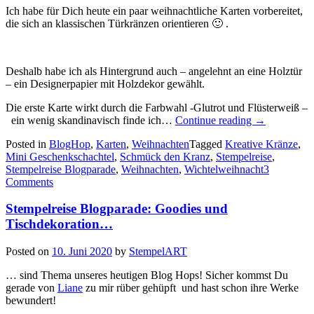
Ich habe für Dich heute ein paar weihnachtliche Karten vorbereitet,
die sich an klassischen Türkränzen orientieren 🙂 .
Deshalb habe ich als Hintergrund auch – angelehnt an eine Holztür
– ein Designerpapier mit Holzdekor gewählt.
Die erste Karte wirkt durch die Farbwahl -Glutrot und Flüsterweiß –
„Stempelreis
ein wenig skandinavisch finde ich…
Continue reading
→
Blogparade
Posted in
BlogHop
,
Karten
,
Weihnachten
Tagged
Kreative Kränze
,
–
Mini Geschenkschachtel
,
Schmück den Kranz
,
Stempelreise
,
Winter
Stempelreise Blogparade
,
Weihnachten
,
Wichtelweihnacht
3
und
Comments
Weihnachte
Stempelreise Blogparade: Goodies und
Tischdekoration…
Posted on
10. Juni 2020
by
StempelART
… sind Thema unseres heutigen Blog Hops! Sicher kommst Du
gerade von
Liane
zu mir rüber gehüpft und hast schon ihre Werke
bewundert!