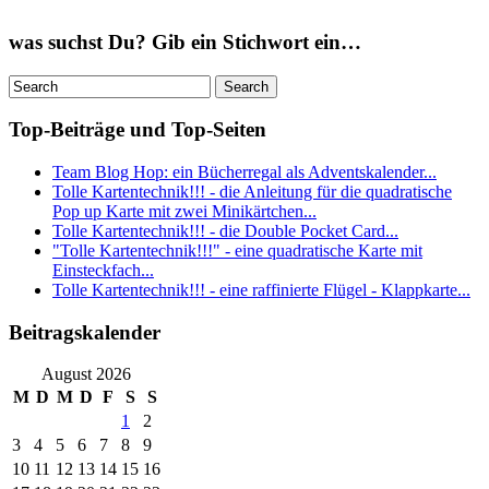
was suchst Du? Gib ein Stichwort ein…
Top-Beiträge und Top-Seiten
Team Blog Hop: ein Bücherregal als Adventskalender...
Tolle Kartentechnik!!! - die Anleitung für die quadratische
Pop up Karte mit zwei Minikärtchen...
Tolle Kartentechnik!!! - die Double Pocket Card...
"Tolle Kartentechnik!!!" - eine quadratische Karte mit
Einsteckfach...
Tolle Kartentechnik!!! - eine raffinierte Flügel - Klappkarte...
Beitragskalender
August 2026
M
D
M
D
F
S
S
1
2
3
4
5
6
7
8
9
10
11
12
13
14
15
16