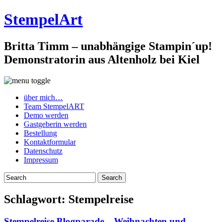
StempelArt
Britta Timm – unabhängige Stampin´up!
Demonstratorin aus Altenholz bei Kiel
über mich…
Team StempelART
Demo werden
Gastgeberin werden
Bestellung
Kontaktformular
Datenschutz
Impressum
Schlagwort:
Stempelreise
Stempelreise Blogparade – Weihnachten und