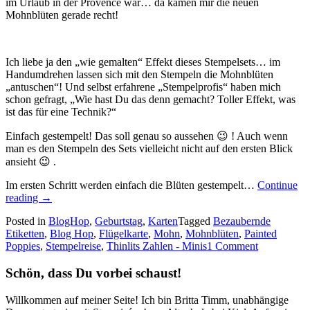
im Urlaub in der Provence war… da kamen mir die neuen
Mohnblüten gerade recht!
Ich liebe ja den „wie gemalten“ Effekt dieses Stempelsets… im
Handumdrehen lassen sich mit den Stempeln die Mohnblüten
„antuschen“! Und selbst erfahrene „Stempelprofis“ haben mich
schon gefragt, „Wie hast Du das denn gemacht? Toller Effekt, was
ist das für eine Technik?“
Einfach gestempelt! Das soll genau so aussehen 😉 ! Auch wenn
man es den Stempeln des Sets vielleicht nicht auf den ersten Blick
ansieht 😉 .
Im ersten Schritt werden einfach die Blüten gestempelt…
Continue
„Stempelreise
reading
→
–
Posted in
BlogHop
,
Geburtstag
,
Karten
Tagged
Bezaubernde
Blogparade:
Etiketten
,
Blog Hop
,
Flügelkarte
,
Mohn
,
Mohnblüten
,
Painted
Im
Poppies
,
Stempelreise
,
Thinlits Zahlen - Minis
1 Comment
Januar…“
Schön, dass Du vorbei schaust!
Willkommen auf meiner Seite! Ich bin Britta Timm, unabhängige