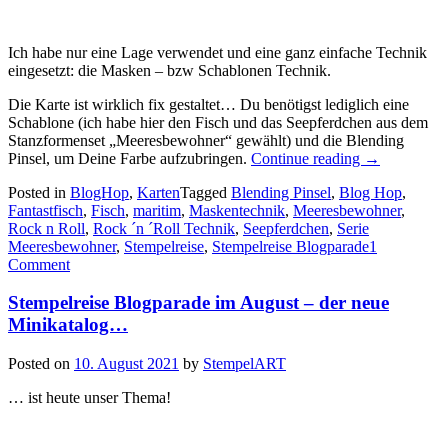
Ich habe nur eine Lage verwendet und eine ganz einfache Technik
eingesetzt: die Masken – bzw Schablonen Technik.
Die Karte ist wirklich fix gestaltet… Du benötigst lediglich eine
Schablone (ich habe hier den Fisch und das Seepferdchen aus dem
Stanzformenset „Meeresbewohner“ gewählt) und die Blending
„Stempelreis
Pinsel, um Deine Farbe aufzubringen.
Continue reading
→
Blog
Posted in
BlogHop
,
Karten
Tagged
Blending Pinsel
,
Blog Hop
,
Parade:
Fantastfisch
,
Fisch
,
maritim
,
Maskentechnik
,
Meeresbewohner
,
Clean
Rock n Roll
,
Rock ´n ´Roll Technik
,
Seepferdchen
,
Serie
and
Meeresbewohner
,
Stempelreise
,
Stempelreise Blogparade
1
simple…“
Comment
Stempelreise Blogparade im August – der neue
Minikatalog…
Posted on
10. August 2021
by
StempelART
… ist heute unser Thema!