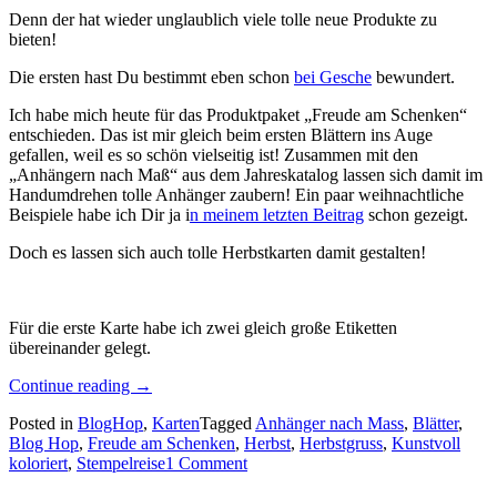
Denn der hat wieder unglaublich viele tolle neue Produkte zu
bieten!
Die ersten hast Du bestimmt eben schon
bei Gesche
bewundert.
Ich habe mich heute für das Produktpaket „Freude am Schenken“
entschieden. Das ist mir gleich beim ersten Blättern ins Auge
gefallen, weil es so schön vielseitig ist! Zusammen mit den
„Anhängern nach Maß“ aus dem Jahreskatalog lassen sich damit im
Handumdrehen tolle Anhänger zaubern! Ein paar weihnachtliche
Beispiele habe ich Dir ja i
n meinem letzten Beitrag
schon gezeigt.
Doch es lassen sich auch tolle Herbstkarten damit gestalten!
Für die erste Karte habe ich zwei gleich große Etiketten
übereinander gelegt.
„Stempelreise
Continue reading
→
Blogparade
Posted in
BlogHop
,
Karten
Tagged
Anhänger nach Mass
,
Blätter
,
im
Blog Hop
,
Freude am Schenken
,
Herbst
,
Herbstgruss
,
Kunstvoll
August
koloriert
,
Stempelreise
1 Comment
–
der