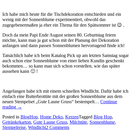
Ich habe mich heute für die Tischdekoration entschieden und ein
wenig mit der Sonnenblume experimentiert, obwohl das
zugegebenermaßen ja eher ein Thema für den Spätsommer ist 😉 .
Doch da mein Papi Ende August seinen 80. Geburtstag feiern
möchte, kann man ja gut schon mit der Planung der Dekoration
anfangen und dann passen Sonnenblumen hervorragend finde ich!
Tatsächlich habe ich beim Katalog Pick up am letzten Samstag sogar
auch schon eine Sonnenblume von einer lieben Kundin geschenkt
bekommen… so kann man sich schon vorstellen, wie das später
aussehen kann 🙂 !
Angefangen habe ich mit einem schnellen Windlicht. Dafür habe ich
einfach eine Butterbrottüte mit der großen Sonnenblume aus dem
neuen Stempelset „Gute Laune Gruss“ bestempelt…
Continue
„Stempelreise
reading
→
Blogparade:
Posted in
BlogHop
,
Home Deko
,
Kerzen
Tagged
Blog Hop
,
Goodies
Getränkekarton
,
Gute Laune Gruss
,
Milchtüte
,
Sonnenblume
,
und
Stempelreise
,
Windlicht
2 Comments
Tischdekoration…“