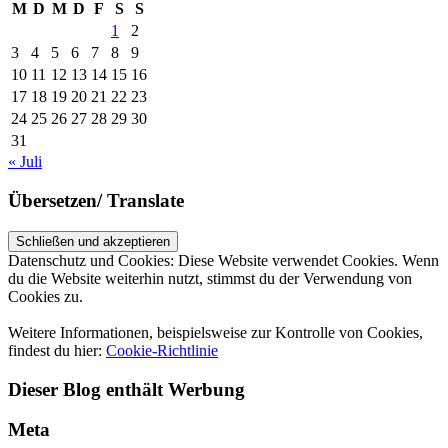
M
D
M
D
F
S
S
1
2
3
4
5
6
7
8
9
10
11
12
13
14
15
16
17
18
19
20
21
22
23
24
25
26
27
28
29
30
31
« Juli
Übersetzen/ Translate
Datenschutz und Cookies: Diese Website verwendet Cookies. Wenn
du die Website weiterhin nutzt, stimmst du der Verwendung von
Cookies zu.
Weitere Informationen, beispielsweise zur Kontrolle von Cookies,
findest du hier:
Cookie-Richtlinie
Dieser Blog enthält Werbung
Meta