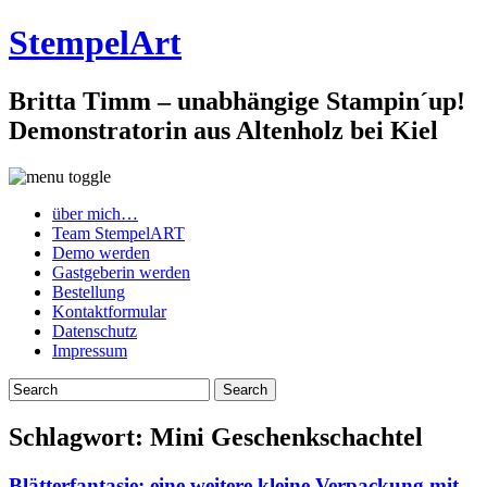
StempelArt
Britta Timm – unabhängige Stampin´up!
Demonstratorin aus Altenholz bei Kiel
über mich…
Team StempelART
Demo werden
Gastgeberin werden
Bestellung
Kontaktformular
Datenschutz
Impressum
Schlagwort:
Mini Geschenkschachtel
Blätterfantasie: eine weitere kleine Verpackung mit