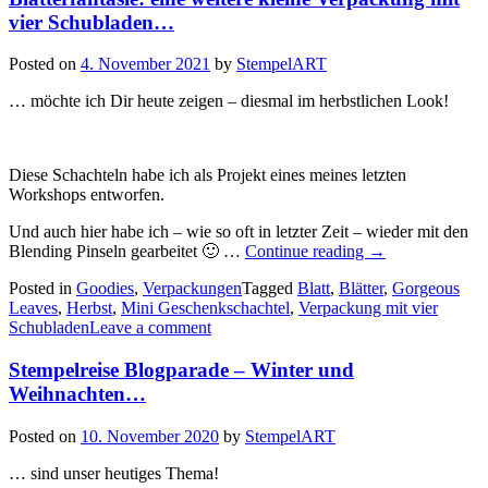
vier Schubladen…
Posted on
4. November 2021
by
StempelART
… möchte ich Dir heute zeigen – diesmal im herbstlichen Look!
Diese Schachteln habe ich als Projekt eines meines letzten
Workshops entworfen.
Und auch hier habe ich – wie so oft in letzter Zeit – wieder mit den
„Blätterfantasie:
Blending Pinseln gearbeitet 🙂 …
Continue reading
→
eine
Posted in
Goodies
,
Verpackungen
Tagged
Blatt
,
Blätter
,
Gorgeous
weitere
Leaves
,
Herbst
,
Mini Geschenkschachtel
,
Verpackung mit vier
kleine
Schubladen
Leave a comment
Verpackung
mit
Stempelreise Blogparade – Winter und
vier
Schubladen…“
Weihnachten…
Posted on
10. November 2020
by
StempelART
… sind unser heutiges Thema!