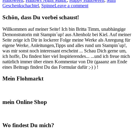
Halloween
,
Hallows Night Magic
,
Happy Halloween
,
Mini
Halloween…“
Geschenkschachtel
,
Spinne
Leave a comment
Schön, dass Du vorbei schaust!
Willkommen auf meiner Seite! Ich bin Britta Timm, unabhängige
Demonstratorin mit Stampin´up! aus Altenholz bei Kiel. Auf meiner
Seite zeige ich Dir in lockerer Folge meine Werke als Anregung für
eigene Werke, Anleitungen,Tipps und alles rund um Stampin´up!,
was mir sonst noch interessant erscheint ... Schau Dich gerne um,
ich hoffe, Du findest hier viel Inspirierendes... ...und ich freue mich
natürlich immer über einen Kommentar von Dir (gaaanz am Ende
eines Beitrags findest Du das Formular dafür ;-) ) !
Mein Flohmarkt
mein Online Shop
Wo findest Du mich?