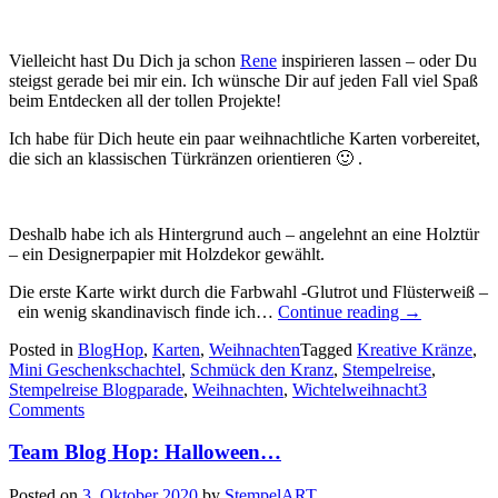
Vielleicht hast Du Dich ja schon
Rene
inspirieren lassen – oder Du
steigst gerade bei mir ein. Ich wünsche Dir auf jeden Fall viel Spaß
beim Entdecken all der tollen Projekte!
Ich habe für Dich heute ein paar weihnachtliche Karten vorbereitet,
die sich an klassischen Türkränzen orientieren 🙂 .
Deshalb habe ich als Hintergrund auch – angelehnt an eine Holztür
– ein Designerpapier mit Holzdekor gewählt.
Die erste Karte wirkt durch die Farbwahl -Glutrot und Flüsterweiß –
„Stempelreis
ein wenig skandinavisch finde ich…
Continue reading
→
Blogparade
Posted in
BlogHop
,
Karten
,
Weihnachten
Tagged
Kreative Kränze
,
–
Mini Geschenkschachtel
,
Schmück den Kranz
,
Stempelreise
,
Winter
Stempelreise Blogparade
,
Weihnachten
,
Wichtelweihnacht
3
und
Comments
Weihnachte
Team Blog Hop: Halloween…
Posted on
3. Oktober 2020
by
StempelART