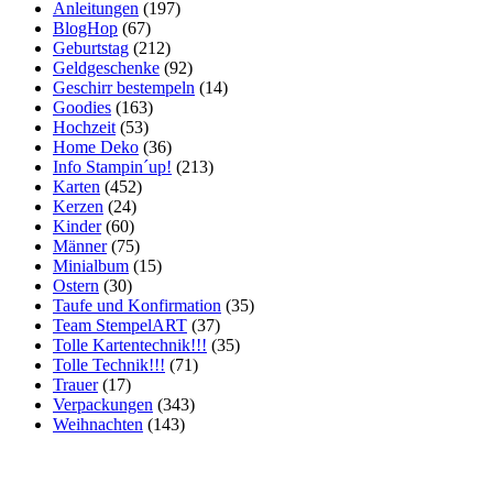
Anleitungen
(197)
BlogHop
(67)
Geburtstag
(212)
Geldgeschenke
(92)
Geschirr bestempeln
(14)
Goodies
(163)
Hochzeit
(53)
Home Deko
(36)
Info Stampin´up!
(213)
Karten
(452)
Kerzen
(24)
Kinder
(60)
Männer
(75)
Minialbum
(15)
Ostern
(30)
Taufe und Konfirmation
(35)
Team StempelART
(37)
Tolle Kartentechnik!!!
(35)
Tolle Technik!!!
(71)
Trauer
(17)
Verpackungen
(343)
Weihnachten
(143)