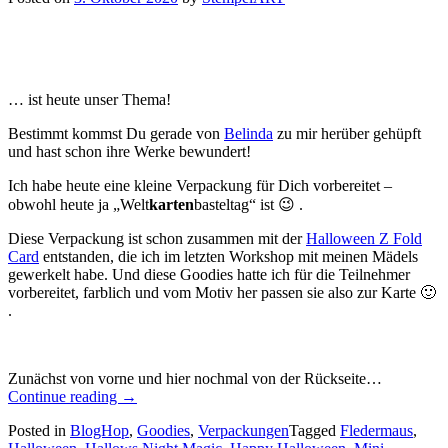
… ist heute unser Thema!
Bestimmt kommst Du gerade von
Belinda
zu mir herüber gehüpft
und hast schon ihre Werke bewundert!
Ich habe heute eine kleine Verpackung für Dich vorbereitet –
obwohl heute ja „Welt
karten
basteltag“ ist 😉 .
Diese Verpackung ist schon zusammen mit der
Halloween Z Fold
Card
entstanden, die ich im letzten Workshop mit meinen Mädels
gewerkelt habe. Und diese Goodies hatte ich für die Teilnehmer
vorbereitet, farblich und vom Motiv her passen sie also zur Karte 🙂
.
Zunächst von vorne und hier nochmal von der Rückseite…
„Team
Continue reading
→
Blog
Posted in
BlogHop
,
Goodies
,
Verpackungen
Tagged
Fledermaus
,
Hop: