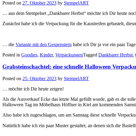
Posted on
27. Oktober 2023
by
StempelART
… aus dem Stempelset „Dankbarer Herbst“ möchte ich Dir heute noc
Zunächst habe ich die Verpackung für die Kaustreifen gebastelt, die
… die
Variante mit den Gespenstern
habe ich Dir ja vor ein paar Tag
Posted in
Goodies
,
Kinder
,
Verpackungen
Tagged
Dankbarer Herbst
,
Grabsteinschachtel: eine schnelle Halloween Verpac
Posted on
25. Oktober 2023
by
StempelART
… möchte ich Dir heute zeigen!
Als die Ausverkauf Ecke das letzte Mal gefüllt wurde, gab es die tol
Halloween Tag im Möbelhaus Höffner in Kiel am kommenden Samsta
Also habe ich zugeschlagen, um am Samstag diese schnelle Verpacku
Natürlich habe ich ein paar Muster gestaltet, an denen sich die Baste