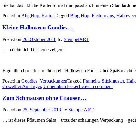
Sie hat das übliche Kartenformat und passt auch in einen Standardums
Posted in
BlogHop
,
Karten
Tagged
Blog Hop
,
Fledermaus
,
Hallowee
Kleine Halloween Goodies…
Posted on
26. Oktober 2018
by
StempelART
… möchte ich Dir heute zeigen!
Eigentlich bin ich ja nicht so ein Halloween Fan… aber Spaß macht 
Posted in
Goodies
,
Verpackungen
Tagged
Framelits Stickmuster
,
Hall
Gewellter Anhänger
,
Unheimlich lecker
Leave a comment
Zum Schmausen ohne Grausen…
Posted on
25. September 2018
by
StempelART
… ist dieses Pflaumen Salsa – trotz der schaurigen Verpackung – ged