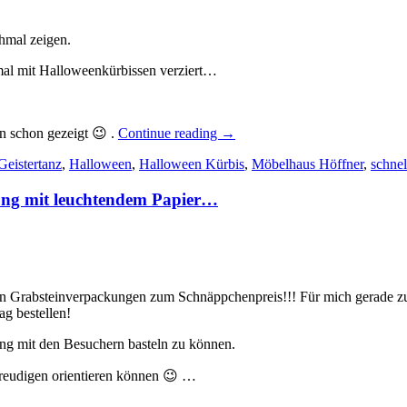
hmal zeigen.
smal mit Halloweenkürbissen verziert…
„Süsses
en schon gezeigt 😉 .
Continue reading
→
Halloween
Geistertanz
,
Halloween
,
Halloween Kürbis
–
,
Möbelhaus Höffner
,
schne
ein
paar
kung mit leuchtendem Papier…
schnelle
Verpackungen
mit
den
Halloween
Kürbissen…“
len Grabsteinverpackungen zum Schnäppchenpreis!!! Für mich gerade zur
g bestellen!
ng mit den Besuchern basteln zu können.
lfreudigen orientieren können 😉 …