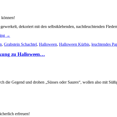
n können!
 gewerkelt, dekoriert mit den selbstklebenden, nachtleuchtenden Fled
„Grabsteinschachtel:
ding
→
eine
in
,
Grabstein Schachtel
,
Halloween
,
Halloween Kürbis
,
leuchtendes Pap
schnelle
Halloween
ackung zu Halloween…
Verpackung
mit
leuchtendem
Papier…“
urch die Gegend und drohen „Süsses oder Saures“, wollen also mit Süßi
icherlich erfreuen!