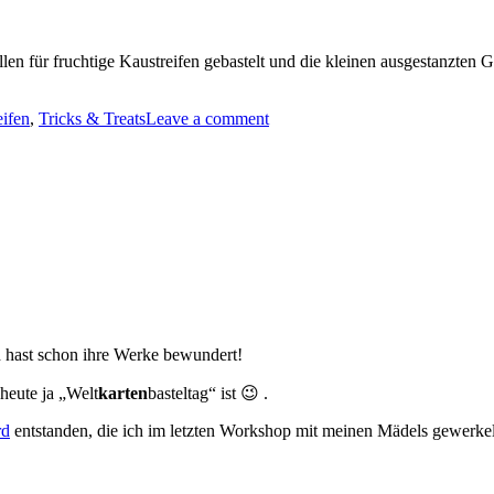
len für fruchtige Kaustreifen gebastelt und die kleinen ausgestanzten
eifen
,
Tricks & Treats
Leave a comment
 hast schon ihre Werke bewundert!
heute ja „Welt
karten
basteltag“ ist 😉 .
rd
entstanden, die ich im letzten Workshop mit meinen Mädels gewerkelt