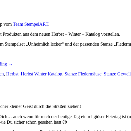
Hop vom
Team StempelART
.
t Produkten aus dem neuen Herbst – Winter – Katalog vorstellen.
m Stempelset „Unheimlich lecker“ und der passenden Stanze „Flederm
„Einen
ding
→
Mini
en
,
Herbst
,
Herbst Winter Katalog
,
Stanze Fledermäuse
,
Stanze Gewell
–
Blog
–
Hop
zum
Herbst
–
her kleiner Geist durch die Straßen ziehen!
Winter
–
ch… auch wenn für mich der heutige Tag ein religiöser Feiertag ist (u
Katalog…“
wie Du sicher schon gesehen hast 😉 .