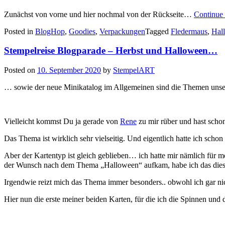
Zunächst von vorne und hier nochmal von der Rückseite…
Continue
Posted in
BlogHop
,
Goodies
,
Verpackungen
Tagged
Fledermaus
,
Hal
Stempelreise Blogparade – Herbst und Halloween…
Posted on
10. September 2020
by
StempelART
… sowie der neue Minikatalog im Allgemeinen sind die Themen unse
Vielleicht kommst Du ja gerade von
Rene
zu mir rüber und hast scho
Das Thema ist wirklich sehr vielseitig. Und eigentlich hatte ich sch
Aber der Kartentyp ist gleich geblieben… ich hatte mir nämlich fü
der Wunsch nach dem Thema „Halloween“ aufkam, habe ich das diesm
Irgendwie reizt mich das Thema immer besonders.. obwohl ich gar nich
Hier nun die erste meiner beiden Karten, für die ich die Spinnen un