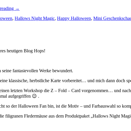
„Team
 reading
→
Blog
loween
,
Hallows Night Magic
,
Happy Halloween
,
Mini Geschenkschac
Hop:
Halloween…“
res heutigen Blog Hops!
n seine fantasievollen Werke bewundert.
on eine klassische, herbstliche Karte vorbereitet… und mich dann doch 
r meinen letzten Workshop die Z – Fold – Card vorgenommen… und nach
al aufgegriffen 😉 .
t so der Halloween Fan bin, ist die Motiv – und Farbauswahl so komple
d die filigranen Fledermäuse aus dem Produktpaket „Hallows Night Mag