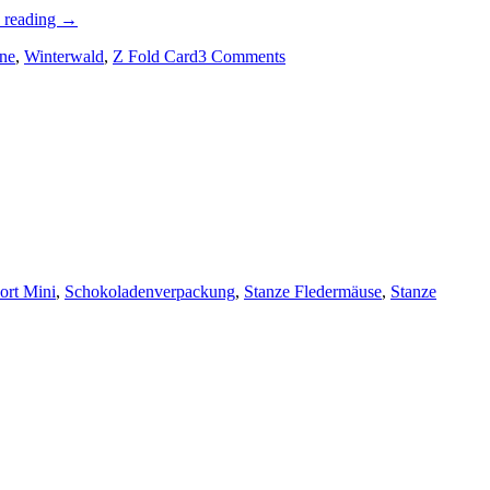
„Stempelreise
 reading
→
Blogparade
ne
,
Winterwald
–
,
Z Fold Card
3 Comments
Herbst
und
Halloween…“
ne
oween
port Mini
ies…“
,
Schokoladenverpackung
,
Stanze Fledermäuse
,
Stanze