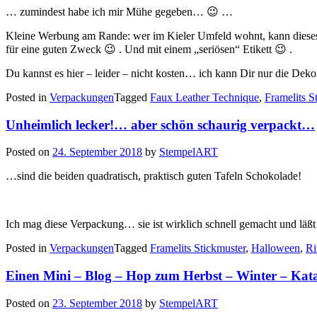
… zumindest habe ich mir Mühe gegeben… 😉 …
Kleine Werbung am Rande: wer im Kieler Umfeld wohnt, kann diese
für eine guten Zweck 😉 . Und mit einem „seriösen“ Etikett 😉 .
Du kannst es hier – leider – nicht kosten… ich kann Dir nur die De
Posted in
Verpackungen
Tagged
Faux Leather Technique
,
Framelits S
Unheimlich lecker!… aber schön schaurig verpackt…
Posted on
24. September 2018
by
StempelART
…sind die beiden quadratisch, praktisch guten Tafeln Schokolade!
Ich mag diese Verpackung… sie ist wirklich schnell gemacht und läß
Posted in
Verpackungen
Tagged
Framelits Stickmuster
,
Halloween
,
Ri
Einen Mini – Blog – Hop zum Herbst – Winter – Ka
Posted on
23. September 2018
by
StempelART