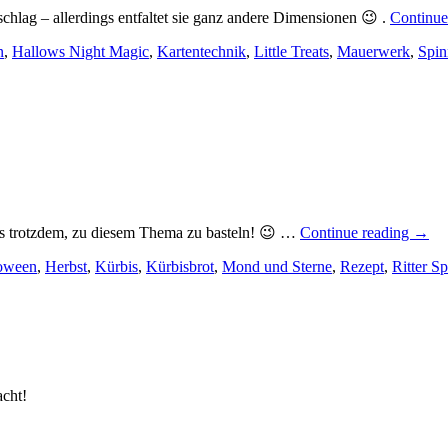
chlag – allerdings entfaltet sie ganz andere Dimensionen 😉 .
Continue
n
,
Hallows Night Magic
,
Kartentechnik
,
Little Treats
,
Mauerwerk
,
Spin
„Klei
es trotzdem, zu diesem Thema zu basteln! 😉 …
Continue reading
→
Hall
oween
,
Herbst
,
Kürbis
,
Kürbisbrot
,
Mond und Sterne
,
Rezept
,
Ritter S
Good
acht!