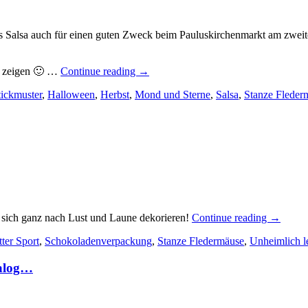
s Salsa auch für einen guten Zweck beim Pauluskirchenmarkt am zwe
„Zum
ko zeigen 🙂 …
Continue reading
→
Schmausen
tickmuster
,
Halloween
,
Herbst
,
Mond und Sterne
,
Salsa
,
Stanze Fleder
ohne
Grausen…“
„Unheim
t sich ganz nach Lust und Laune dekorieren!
Continue reading
→
lecker!
tter Sport
,
Schokoladenverpackung
,
Stanze Fledermäuse
,
Unheimlich l
aber
schön
talog…
schaurig
verpack