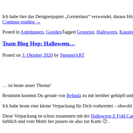
Ich habe hier das Designerpapier „Geistertanz“ verwendet, daraus Hül
„Süsses
Continue reading
→
oder
Posted in
Anleitungen
,
Goodies
Tagged
Gespenst
,
Halloween
,
Kaustr
Saures
–
Team Blog Hop: Halloween…
eine
schnelle
Kaustreifen
Posted on
3. Oktober 2020
by
StempelART
Verpackung
zu
Halloween…“
… ist heute unser Thema!
Bestimmt kommst Du gerade von
Belinda
zu mir herüber gehüpft und
Ich habe heute eine kleine Verpackung für Dich vorbereitet – obwohl 
Diese Verpackung ist schon zusammen mit der
Halloween Z Fold Ca
farblich und vom Motiv her passen sie also zur Karte 🙂 .