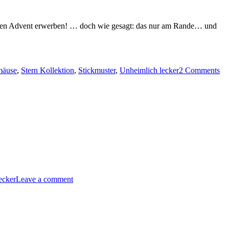
iten Advent erwerben! … doch wie gesagt: das nur am Rande… und
mäuse
,
Stern Kollektion
,
Stickmuster
,
Unheimlich lecker
2 Comments
lich
…
ecker
Leave a comment
t…“