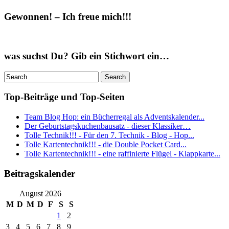
Gewonnen! – Ich freue mich!!!
was suchst Du? Gib ein Stichwort ein…
Top-Beiträge und Top-Seiten
Team Blog Hop: ein Bücherregal als Adventskalender...
Der Geburtstagskuchenbausatz - dieser Klassiker…
Tolle Technik!!! - Für den 7. Technik - Blog - Hop...
Tolle Kartentechnik!!! - die Double Pocket Card...
Tolle Kartentechnik!!! - eine raffinierte Flügel - Klappkarte...
Beitragskalender
August 2026
M
D
M
D
F
S
S
1
2
3
4
5
6
7
8
9