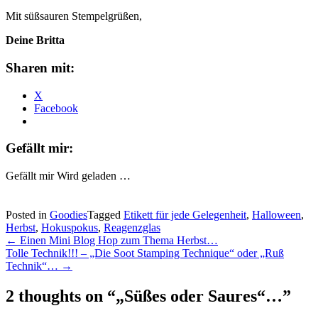
Mit süßsauren Stempelgrüßen,
Deine Britta
Sharen mit:
X
Facebook
Gefällt mir:
Gefällt mir
Wird geladen …
Posted in
Goodies
Tagged
Etikett für jede Gelegenheit
,
Halloween
,
Herbst
,
Hokuspokus
,
Reagenzglas
Post
←
Einen Mini Blog Hop zum Thema Herbst…
Tolle Technik!!! – „Die Soot Stamping Technique“ oder „Ruß
navigation
Technik“…
→
2 thoughts on “
„Süßes oder Saures“…
”