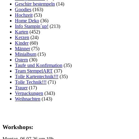
Geschirr bestempeln
(14)
Goodies
(163)
Hochzeit
(53)
Home Deko
(36)
Info Stampin´up!
(213)
Karten
(452)
Kerzen
(24)
Kinder
(60)
Männer
(75)
Minialbum
(15)
Ostern
(30)
Taufe und Konfirmation
(35)
Team StempelART
(37)
Tolle Kartentechnik!!!
(35)
Tolle Technik!!!
(71)
Trauer
(17)
Verpackungen
(343)
Weihnachten
(143)
Workshops:
Montag, 06.07.26 um 19h