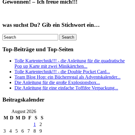
Gewonnen! – Ich freue mich!!!
was suchst Du? Gib ein Stichwort ein…
Top-Beiträge und Top-Seiten
Tolle Kartentechnik!!! - die Anleitung für die quadratische
Pop up Karte mit zwei Minikärtchen...
Tolle Kartentechnik!!! - die Double Pocket Card...
Team Blog Hop: ein Bücherregal als Adventskalender...
Die Anleitung für die große Explosionsbox...
Die Anleitung für eine einfache Toffifee Verpackung...
Beitragskalender
August 2026
M
D
M
D
F
S
S
1
2
3
4
5
6
7
8
9