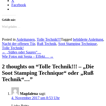
X
Facebook
Gefällt mir:
Wird geladen …
Posted in
Anleitungen
,
Tolle Technik!!!
Tagged
bebilderte Anleitung
,
Nacht der offenen Tür
,
Ruß Technik
,
Soot Stamping Technique
,
Tolle Technik!
Post
←
„Süßes oder Saures“…
Wie Fotos mit Sepia – Effekt…
→
navigation
2 thoughts on “
Tolle Technik!!! – „Die
Soot Stamping Technique“ oder „Ruß
Technik“…
”
Magdalena
sagt:
4. November 2017 um 8:53 Uhr
Liebe Britta,