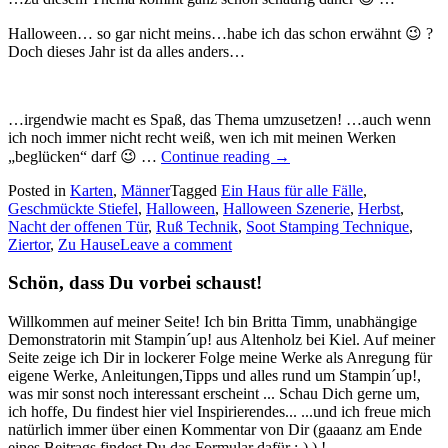
Halloween… so gar nicht meins…habe ich das schon erwähnt 😉 ?
Doch dieses Jahr ist da alles anders…
…irgendwie macht es Spaß, das Thema umzusetzen! …auch wenn
ich noch immer nicht recht weiß, wen ich mit meinen Werken
„Mach
„beglücken“ darf 😉 …
Continue reading
→
auf,
Posted in
Karten
,
Männer
Tagged
Ein Haus für alle Fälle
wenn
,
Geschmückte Stiefel
,
Halloween
,
Halloween Szenerie
Du
,
Herbst
,
Nacht der offenen Tür
,
Ruß Technik
,
Soot Stamping Technique
Dich
,
Ziertor
,
Zu Hause
Leave a comment
traust!
–
die
Schön, dass Du vorbei schaust!
gruselige
Variante…“
Willkommen auf meiner Seite! Ich bin Britta Timm, unabhängige
Demonstratorin mit Stampin´up! aus Altenholz bei Kiel. Auf meiner
Seite zeige ich Dir in lockerer Folge meine Werke als Anregung für
eigene Werke, Anleitungen,Tipps und alles rund um Stampin´up!,
was mir sonst noch interessant erscheint ... Schau Dich gerne um,
ich hoffe, Du findest hier viel Inspirierendes... ...und ich freue mich
natürlich immer über einen Kommentar von Dir (gaaanz am Ende
eines Beitrags findest Du das Formular dafür ;-) ) !