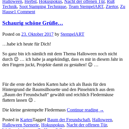
Halloween
,
Herbst
,
Hokuspokus
,
Nacht der offenen Tür
,
Ruß
zum
Technik
,
Soot Stamping Technique
,
Team StempelART
,
Ziertor
,
Zu
Thema
Hause
1 Comment
Herbst…“
Schaurig schöne Grüße…
Posted on
23. Oktober 2017
by
StempelART
…habe ich heute für Dich!
So ganz bin ich nämlich mit dem Thema Halloween noch nicht
durch 😉 … ich habe ja angekündigt, dass es mir in diesem Jahr in
den Fingern juckt, Projekte damit zu gestalten! 😉 …
Für die erste der beiden Karten habe ich als Basis für den
Hintergrund die Baumsilhouette und den Pinselstrich aus dem
„Baum der Freundschaft“ gewählt und reichlich Fledermäuse
flattern lassen 😉 .
„Schaurig
Die kleine gestempelte Fledermaus
Continue reading
→
schöne
Posted in
Karten
Tagged
Baum der Freundschaft
,
Halloween
,
Grüße…“
Halloween Szenerie
,
Hokuspokus
,
Nacht der offenen Tür
,