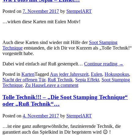
Posted on
7. November 2017
by
StempelART
…wirken diese Karten mit Eulen Motiv!
Auch diese Karten sind wieder mit Hilfe der
Soot Stamping
Technique
entstanden, die ich Dir vor Kurzem als „Tolle Technik!“
vorgestellt habe.
„Wie
Dabei wird einfach auf Ruß gestempelt…
Continue reading
→
Fotos
Posted in
Karten
Tagged
Aus jeder Jahreszeit
,
Eulen
,
Hokuspokus
,
mit
Nacht der offenen Tür
,
Ruß Technik
,
Sepia Effekt
,
Soot Stamping
Sepia
Technique
,
Zu Hause
Leave a comment
–
Effekt…
Tolle Technik!!! – „Die Soot Stamping Technique“
oder „Ruß Technik“…
Posted on
4. November 2017
by
StempelART
…ist eine ganz außergewöhnliche, faszinierende Technik, die
garantiert auch das Spielkind in Dir begeistern wird 😉 !