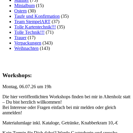
Männer
(75)
Minialbum
(15)
Ostern
(30)
Taufe und Konfirmation
(35)
Team StempelART
(37)
Tolle Kartentechnik!!!
(35)
Tolle Technik!!!
(71)
Trauer
(17)
Verpackungen
(343)
Weihnachten
(143)
Workshops:
Montag, 06.07.26 um 19h
Die hier veröffentlichten Workshops finden bei mir in Altenholz statt
– Du bist herzlich willkommen!
Bei Interesse oder Fragen einfach bei mir melden oder gleich
anmelden!
Materialumlage inkl. Kataloge, Getränke, Knabberkram 10,-€
Kein Termin für Dich dabei? Werde Gastgeberin und spreche