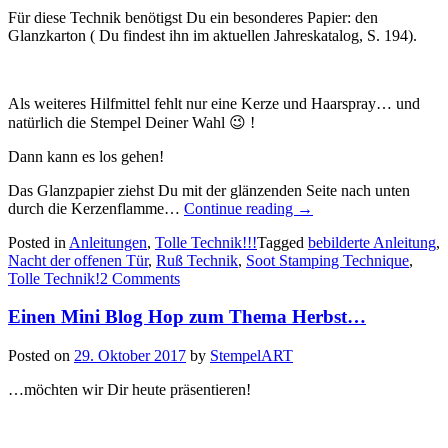
Für diese Technik benötigst Du ein besonderes Papier: den
Glanzkarton ( Du findest ihn im aktuellen Jahreskatalog, S. 194).
Als weiteres Hilfmittel fehlt nur eine Kerze und Haarspray… und
natürlich die Stempel Deiner Wahl 😉 !
Dann kann es los gehen!
Das Glanzpapier ziehst Du mit der glänzenden Seite nach unten
„Tolle
durch die Kerzenflamme…
Continue reading
→
Technik!!!
Posted in
Anleitungen
,
Tolle Technik!!!
Tagged
bebilderte Anleitung
,
–
Nacht der offenen Tür
,
Ruß Technik
,
Soot Stamping Technique
,
„Die
Tolle Technik!
2 Comments
Soot
Stamping
Einen Mini Blog Hop zum Thema Herbst…
Technique“
oder
„Ruß
Posted on
29. Oktober 2017
by
StempelART
Technik“…“
…möchten wir Dir heute präsentieren!