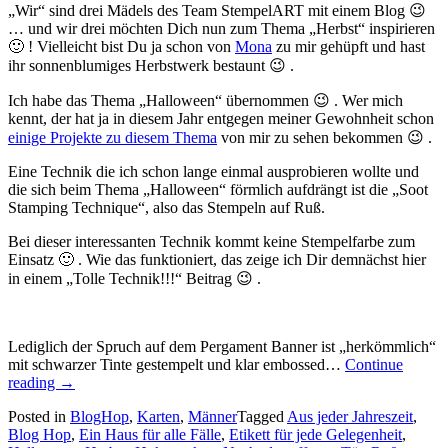
„Wir“ sind drei Mädels des Team StempelART mit einem Blog 😉
… und wir drei möchten Dich nun zum Thema „Herbst“ inspirieren
🙂 ! Vielleicht bist Du ja schon von
Mona
zu mir gehüpft und hast
ihr sonnenblumiges Herbstwerk bestaunt 😉 .
Ich habe das Thema „Halloween“ übernommen 😉 . Wer mich
kennt, der hat ja in diesem Jahr entgegen meiner Gewohnheit schon
einige Projekte zu diesem Thema
von mir zu sehen bekommen 😉 .
Eine Technik die ich schon lange einmal ausprobieren wollte und
die sich beim Thema „Halloween“ förmlich aufdrängt ist die „Soot
Stamping Technique“, also das Stempeln auf Ruß.
Bei dieser interessanten Technik kommt keine Stempelfarbe zum
Einsatz 🙂 . Wie das funktioniert, das zeige ich Dir demnächst hier
in einem „Tolle Technik!!!“ Beitrag 😉 .
Lediglich der Spruch auf dem Pergament Banner ist „herkömmlich“
mit schwarzer Tinte gestempelt und klar embossed…
Continue
„Einen
reading
→
Mini
Posted in
BlogHop
,
Karten
,
Männer
Tagged
Aus jeder Jahreszeit
,
Blog
Blog Hop
,
Ein Haus für alle Fälle
,
Etikett für jede Gelegenheit
,
Hop