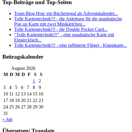
Top-Beiträge und Top-Seiten
Team Blog Hop: ein Bücherregal als Adventskalender...
Tolle Kartentechnik!!! - die Anleitung für die quadratische
Pop up Karte mit zwei Minikärtchen...
Tolle Kartentechnik!!! - die Double Pocket Card...
"Tolle Kartentechnik!!!" - eine quadratische Karte mit
Einsteckfach...
Tolle Kartentechnik!!! - eine raffinierte Flügel - Klappkarte...
Beitragskalender
August 2026
M
D
M
D
F
S
S
1
2
3
4
5
6
7
8
9
10
11
12
13
14
15
16
17
18
19
20
21
22
23
24
25
26
27
28
29
30
31
« Juli
Übersetzen/ Translate