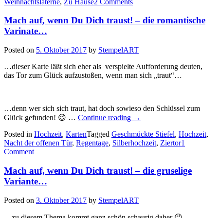
Weihnachtslaterne
,
Zu Hause
2 Comments
Mach auf, wenn Du Dich traust! – die romantische
Varinate…
Posted on
5. Oktober 2017
by
StempelART
…dieser Karte läßt sich eher als verspielte Aufforderung deuten,
das Tor zum Glück aufzustoßen, wenn man sich „traut“…
…denn wer sich sich traut, hat doch sowieso den Schlüssel zum
„Mach
Glück gefunden! 😉 …
Continue reading
→
auf,
Posted in
Hochzeit
,
Karten
Tagged
Geschmückte Stiefel
wenn
,
Hochzeit
,
Nacht der offenen Tür
,
Regentage
,
Silberhochzeit
Du
,
Ziertor
1
Comment
Dich
traust!
–
Mach auf, wenn Du Dich traust! – die gruselige
die
Variante…
romantische
Varinate…“
Posted on
3. Oktober 2017
by
StempelART
…zu diesem Thema kommt ganz schön schaurig daher 😉 …