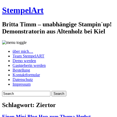
StempelArt
Britta Timm – unabhängige Stampin´up!
Demonstratorin aus Altenholz bei Kiel
über mich…
Team StempelART
Demo werden
Gastgeberin werden
Bestellung
Kontaktformular
Datenschutz
Impressum
Schlagwort:
Ziertor
Einen Mini Blog Hop zum Thema Herbst…