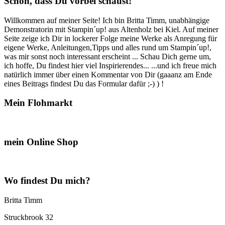
Schön, dass Du vorbei schaust!
gruselige
Variante…“
Willkommen auf meiner Seite! Ich bin Britta Timm, unabhängige
Demonstratorin mit Stampin´up! aus Altenholz bei Kiel. Auf meiner
Seite zeige ich Dir in lockerer Folge meine Werke als Anregung für
eigene Werke, Anleitungen,Tipps und alles rund um Stampin´up!,
was mir sonst noch interessant erscheint ... Schau Dich gerne um,
ich hoffe, Du findest hier viel Inspirierendes... ...und ich freue mich
natürlich immer über einen Kommentar von Dir (gaaanz am Ende
eines Beitrags findest Du das Formular dafür ;-) ) !
Mein Flohmarkt
mein Online Shop
Wo findest Du mich?
Britta Timm
Struckbrook 32