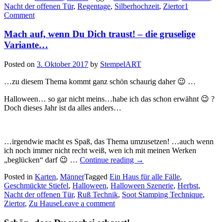
Nacht der offenen Tür
,
Regentage
,
Silberhochzeit
Du
,
Ziertor
1
Comment
Dich
traust!
–
Mach auf, wenn Du Dich traust! – die gruselige
die
Variante…
romantische
Varinate…“
Posted on
3. Oktober 2017
by
StempelART
…zu diesem Thema kommt ganz schön schaurig daher 😉 …
Halloween… so gar nicht meins…habe ich das schon erwähnt 😉 ?
Doch dieses Jahr ist da alles anders…
…irgendwie macht es Spaß, das Thema umzusetzen! …auch wenn
ich noch immer nicht recht weiß, wen ich mit meinen Werken
„Mach
„beglücken“ darf 😉 …
Continue reading
→
auf,
Posted in
Karten
,
Männer
Tagged
Ein Haus für alle Fälle
wenn
,
Geschmückte Stiefel
,
Halloween
,
Halloween Szenerie
Du
,
Herbst
,
Nacht der offenen Tür
,
Ruß Technik
,
Soot Stamping Technique
Dich
,
Ziertor
,
Zu Hause
Leave a comment
traust!
–
die