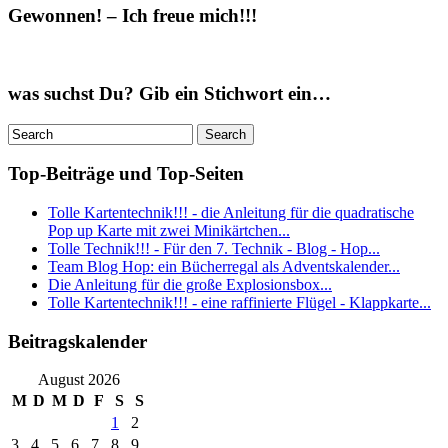
Gewonnen! – Ich freue mich!!!
was suchst Du? Gib ein Stichwort ein…
Top-Beiträge und Top-Seiten
Tolle Kartentechnik!!! - die Anleitung für die quadratische
Pop up Karte mit zwei Minikärtchen...
Tolle Technik!!! - Für den 7. Technik - Blog - Hop...
Team Blog Hop: ein Bücherregal als Adventskalender...
Die Anleitung für die große Explosionsbox...
Tolle Kartentechnik!!! - eine raffinierte Flügel - Klappkarte...
Beitragskalender
August 2026
M
D
M
D
F
S
S
1
2
3
4
5
6
7
8
9