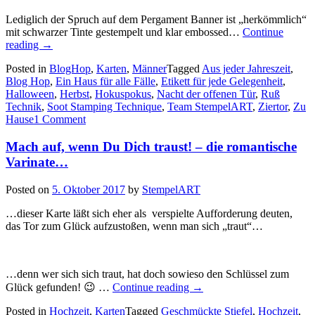
Lediglich der Spruch auf dem Pergament Banner ist „herkömmlich“
mit schwarzer Tinte gestempelt und klar embossed…
Continue
„Einen
reading
→
Mini
Posted in
BlogHop
,
Karten
,
Männer
Tagged
Aus jeder Jahreszeit
,
Blog
Blog Hop
,
Ein Haus für alle Fälle
,
Etikett für jede Gelegenheit
,
Hop
Halloween
,
Herbst
,
Hokuspokus
,
Nacht der offenen Tür
,
Ruß
zum
Technik
,
Soot Stamping Technique
,
Team StempelART
,
Ziertor
,
Zu
Thema
Hause
1 Comment
Herbst…“
Mach auf, wenn Du Dich traust! – die romantische
Varinate…
Posted on
5. Oktober 2017
by
StempelART
…dieser Karte läßt sich eher als verspielte Aufforderung deuten,
das Tor zum Glück aufzustoßen, wenn man sich „traut“…
…denn wer sich sich traut, hat doch sowieso den Schlüssel zum
„Mach
Glück gefunden! 😉 …
Continue reading
→
auf,
Posted in
Hochzeit
,
Karten
Tagged
Geschmückte Stiefel
wenn
,
Hochzeit
,