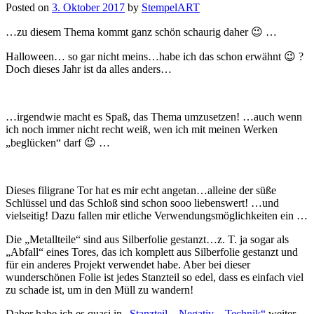
Posted on
3. Oktober 2017
by
StempelART
…zu diesem Thema kommt ganz schön schaurig daher 😉 …
Halloween… so gar nicht meins…habe ich das schon erwähnt 😉 ?
Doch dieses Jahr ist da alles anders…
…irgendwie macht es Spaß, das Thema umzusetzen! …auch wenn
ich noch immer nicht recht weiß, wen ich mit meinen Werken
„beglücken“ darf 😉 …
Dieses filigrane Tor hat es mir echt angetan…alleine der süße
Schlüssel und das Schloß sind schon sooo liebenswert! …und
vielseitig! Dazu fallen mir etliche Verwendungsmöglichkeiten ein …
Die „Metallteile“ sind aus Silberfolie gestanzt…z. T. ja sogar als
„Abfall“ eines Tores, das ich komplett aus Silberfolie gestanzt und
für ein anderes Projekt verwendet habe. Aber bei dieser
wunderschönen Folie ist jedes Stanzteil so edel, dass es einfach viel
zu schade ist, um in den Müll zu wandern!
Daher habe ich es quasi in
„Stanzteil – Negativ – Technik“
weiter