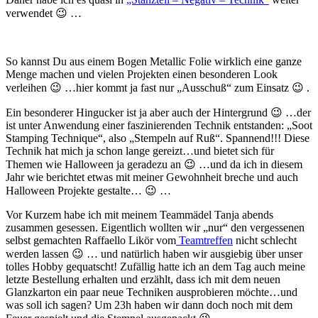
verwendet 😉 …
So kannst Du aus einem Bogen Metallic Folie wirklich eine ganze
Menge machen und vielen Projekten einen besonderen Look
verleihen 😉 …hier kommt ja fast nur „Ausschuß“ zum Einsatz 😉 .
Ein besonderer Hingucker ist ja aber auch der Hintergrund 😉 …der
ist unter Anwendung einer faszinierenden Technik entstanden: „Soot
Stamping Technique“, also „Stempeln auf Ruß“. Spannend!!! Diese
Technik hat mich ja schon lange gereizt…und bietet sich für
Themen wie Halloween ja geradezu an 😉 …und da ich in diesem
Jahr wie berichtet etwas mit meiner Gewohnheit breche und auch
Halloween Projekte gestalte… 😉 …
Vor Kurzem habe ich mit meinem Teammädel Tanja abends
zusammen gesessen. Eigentlich wollten wir „nur“ den vergessenen
selbst gemachten Raffaello Likör vom
Teamtreffen
nicht schlecht
werden lassen 😉 … und natürlich haben wir ausgiebig über unser
tolles Hobby gequatscht! Zufällig hatte ich an dem Tag auch meine
letzte Bestellung erhalten und erzählt, dass ich mit dem neuen
Glanzkarton ein paar neue Techniken ausprobieren möchte…und
was soll ich sagen? Um 23h haben wir dann doch noch mit dem