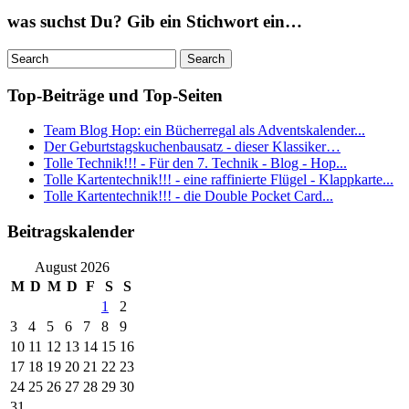
was suchst Du? Gib ein Stichwort ein…
Top-Beiträge und Top-Seiten
Team Blog Hop: ein Bücherregal als Adventskalender...
Der Geburtstagskuchenbausatz - dieser Klassiker…
Tolle Technik!!! - Für den 7. Technik - Blog - Hop...
Tolle Kartentechnik!!! - eine raffinierte Flügel - Klappkarte...
Tolle Kartentechnik!!! - die Double Pocket Card...
Beitragskalender
August 2026
M
D
M
D
F
S
S
1
2
3
4
5
6
7
8
9
10
11
12
13
14
15
16
17
18
19
20
21
22
23
24
25
26
27
28
29
30
31