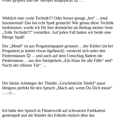
Feuer gespielt und die Stempel ausgepackt 😉 …
Wirklich eine coole Technik!!! Oder besser gesagt „hot“ …total
faszinierend! Das hat echt Spaß gemacht! Wie genau diese Technik
funktioniert, werde ich Dir hier demnächst als Beitrag meiner Serie
„Tolle Technik!!!“ vorstellen. Auf jeden Fall hatten wir beide eine
Menge Spaß!
Der „Mond“ ist aus Pergamentpapier gestanzt …der Kleber (ist bei
Pergament ja immer etwas figelinsch) versteckt sich unter den
Fledermäusen 😉 …und auch auf dem Umschlag flattern die
Fledermäuse… aus den Stempelsets „Ein Haus für alle Fälle“ und“
Nacht der offenen Tür“ …
Der kleine Anhänger der Thinlits „Geschmückte Stiefel“ passt
übrigens perfekt für den Spruch „Mach auf, wenn Du Dich traust“
… ;-)…
Ich habe den Spruch in Flüsterweiß auf schwarzen Farbkarton
gestempelt und die Ränder des Etiketts einfach über das