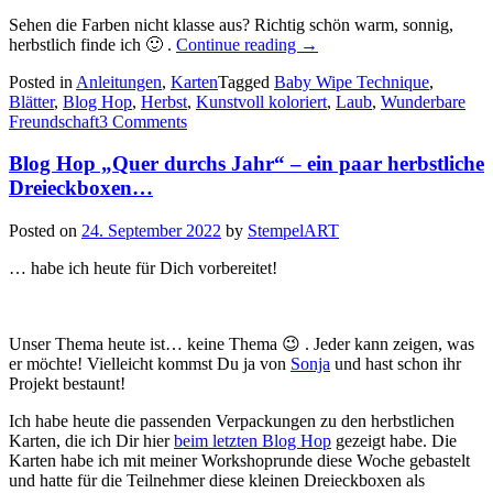
Sehen die Farben nicht klasse aus? Richtig schön warm, sonnig,
„Blog
herbstlich finde ich 🙂 .
Continue reading
→
Hop
Posted in
Anleitungen
,
Karten
Tagged
Baby Wipe Technique
,
„Quer
Blätter
,
Blog Hop
,
Herbst
,
Kunstvoll koloriert
,
Laub
,
Wunderbare
durchs
Freundschaft
3 Comments
Jahr“
–
Blog Hop „Quer durchs Jahr“ – ein paar herbstliche
Herbst
und
Dreieckboxen…
Halloween…“
Posted on
24. September 2022
by
StempelART
… habe ich heute für Dich vorbereitet!
Unser Thema heute ist… keine Thema 😉 . Jeder kann zeigen, was
er möchte! Vielleicht kommst Du ja von
Sonja
und hast schon ihr
Projekt bestaunt!
Ich habe heute die passenden Verpackungen zu den herbstlichen
Karten, die ich Dir hier
beim letzten Blog Hop
gezeigt habe. Die
Karten habe ich mit meiner Workshoprunde diese Woche gebastelt
und hatte für die Teilnehmer diese kleinen Dreieckboxen als