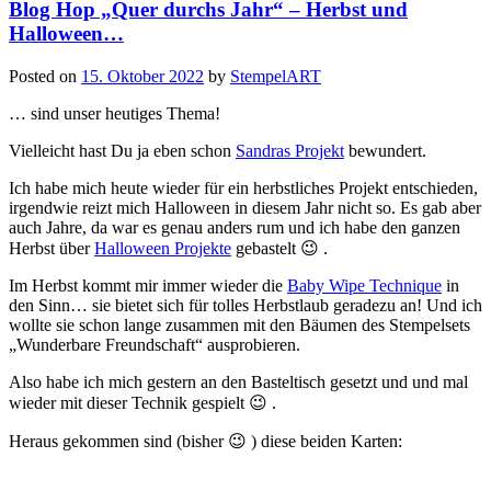
Blog Hop „Quer durchs Jahr“ – Herbst und
Hintergrund…“
Halloween…
Posted on
15. Oktober 2022
by
StempelART
… sind unser heutiges Thema!
Vielleicht hast Du ja eben schon
Sandras Projekt
bewundert.
Ich habe mich heute wieder für ein herbstliches Projekt entschieden,
irgendwie reizt mich Halloween in diesem Jahr nicht so. Es gab aber
auch Jahre, da war es genau anders rum und ich habe den ganzen
Herbst über
Halloween Projekte
gebastelt 😉 .
Im Herbst kommt mir immer wieder die
Baby Wipe Technique
in
den Sinn… sie bietet sich für tolles Herbstlaub geradezu an! Und ich
wollte sie schon lange zusammen mit den Bäumen des Stempelsets
„Wunderbare Freundschaft“ ausprobieren.
Also habe ich mich gestern an den Basteltisch gesetzt und und mal
wieder mit dieser Technik gespielt 😉 .
Heraus gekommen sind (bisher 😉 ) diese beiden Karten: