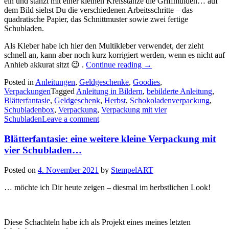
ein und stanzt mit einer kleinen Kreisstanze die Griffmulden… auf
dem Bild siehst Du die verschiedenen Arbeitsschritte – das
quadratische Papier, das Schnittmuster sowie zwei fertige
Schubladen.
Als Kleber habe ich hier den Multikleber verwendet, der zieht
schnell an, kann aber noch kurz korrigiert werden, wenn es nicht auf
„Die
Anhieb akkurat sitzt 😉 .
Continue reading
→
Anleitung
Posted in
Anleitungen
,
Geldgeschenke
,
Goodies
für
,
Verpackungen
Tagged
Anleitung in Bildern
,
die
bebilderte Anleitung
,
Blätterfantasie
,
Geldgeschenk
,
Herbst
,
Schokoladenverpackung
Geschenkbox
,
Schubladenbox
,
Verpackung
,
Verpackung mit vier
mit
Schubladen
Leave a comment
vier
Schubladen…“
Blätterfantasie: eine weitere kleine Verpackung mit
vier Schubladen…
Posted on
4. November 2021
by
StempelART
… möchte ich Dir heute zeigen – diesmal im herbstlichen Look!
Diese Schachteln habe ich als Projekt eines meines letzten