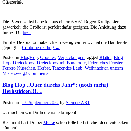
Gästegrüße.
Die Boxen selbst habe ich aus einem 6 x 6″ Bogen Kraftpapier
gewerkelt, die Größe ist perfekt dafür geeignet. Die Anleitung dazu
findest Du
hier.
Für die Dekoration habe ich ein wenig variiert… mal die Banderole
„Blog
geprägt…
Continue reading
→
Hop
Posted in
BlogHop
,
Goodies
,
Verpackungen
Tagged
Blätter
,
Blog
„Quer
Hop
,
Dreieckbox
,
Dreieckbox mit Banderole
,
Feierliches Fenster
,
durchs
Ferrero Küsschen
,
Herbst
,
Tanzendes Laub
,
Weihnachten unterm
Jahr“
Mistelzweig
2 Comments
–
ein
Blog Hop „Quer durchs Jahr“: (noch mehr)
paar
herbstliche
Herbstideen!!!…
Dreieckboxen…“
Posted on
17. September 2022
by
StempelART
… möchten wir Dir heute nahe bringen!
Bestimmt hast Du bei
Meike
schon tolle herbstliche Ideen entdecken
können!