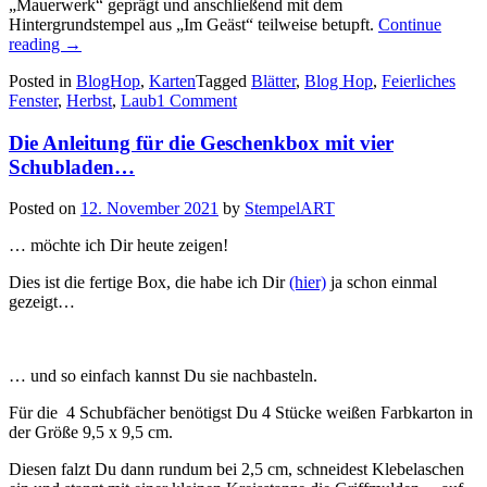
„Mauerwerk“ geprägt und anschließend mit dem
Hintergrundstempel aus „Im Geäst“ teilweise betupft.
Continue
„Blog
reading
→
Hop
Posted in
BlogHop
,
Karten
Tagged
Blätter
,
Blog Hop
,
Feierliches
„Quer
Fenster
,
Herbst
,
Laub
1 Comment
durchs
Jahr“:
Die Anleitung für die Geschenkbox mit vier
Herbst!!!…“
Schubladen…
Posted on
12. November 2021
by
StempelART
… möchte ich Dir heute zeigen!
Dies ist die fertige Box, die habe ich Dir
(hier)
ja schon einmal
gezeigt…
… und so einfach kannst Du sie nachbasteln.
Für die 4 Schubfächer benötigst Du 4 Stücke weißen Farbkarton in
der Größe 9,5 x 9,5 cm.
Diesen falzt Du dann rundum bei 2,5 cm, schneidest Klebelaschen