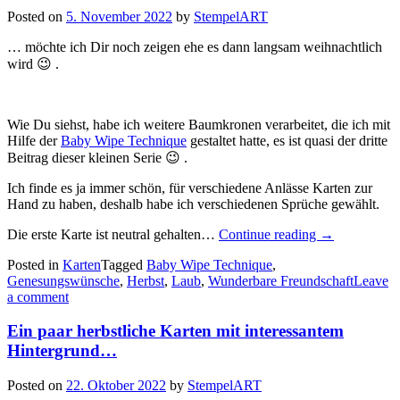
bunten
Posted on
5. November 2022
by
StempelART
Blättern…“
… möchte ich Dir noch zeigen ehe es dann langsam weihnachtlich
wird 😉 .
Wie Du siehst, habe ich weitere Baumkronen verarbeitet, die ich mit
Hilfe der
Baby Wipe Technique
gestaltet hatte, es ist quasi der dritte
Beitrag dieser kleinen Serie 😉 .
Ich finde es ja immer schön, für verschiedene Anlässe Karten zur
Hand zu haben, deshalb habe ich verschiedenen Sprüche gewählt.
„Ein
Die erste Karte ist neutral gehalten…
Continue reading
→
paar
Posted in
Karten
Tagged
Baby Wipe Technique
,
weitere
Genesungswünsche
,
Herbst
,
Laub
,
Wunderbare Freundschaft
Leave
sonnige
a comment
Herbstkarten
Ein paar herbstliche Karten mit interessantem
Hintergrund…
Posted on
22. Oktober 2022
by
StempelART