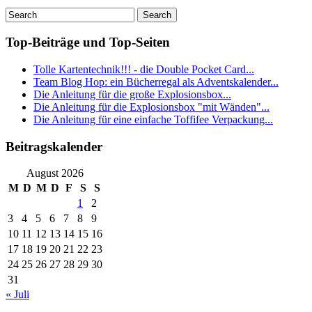
Top-Beiträge und Top-Seiten
Tolle Kartentechnik!!! - die Double Pocket Card...
Team Blog Hop: ein Bücherregal als Adventskalender...
Die Anleitung für die große Explosionsbox...
Die Anleitung für die Explosionsbox "mit Wänden"...
Die Anleitung für eine einfache Toffifee Verpackung...
Beitragskalender
August 2026
M
D
M
D
F
S
S
1
2
3
4
5
6
7
8
9
10
11
12
13
14
15
16
17
18
19
20
21
22
23
24
25
26
27
28
29
30
31
« Juli