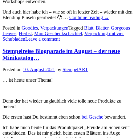
Workshops entworfen.
Und auch hier habe ich – wie so oft in letzter Zeit – wieder mit den
„Blätterfantasie:
Blending Pinseln gearbeitet 🙂 …
Continue reading
→
eine
Posted in
Goodies
,
Verpackungen
Tagged
Blatt
,
Blätter
,
Gorgeous
weitere
Leaves
,
Herbst
,
Mini Geschenkschachtel
,
Verpackung mit vier
kleine
Schubladen
Leave a comment
Verpackung
mit
Stempelreise Blogparade im August – der neue
vier
Schubladen…“
Minikatalog…
Posted on
10. August 2021
by
StempelART
… ist heute unser Thema!
Denn der hat wieder unglaublich viele tolle neue Produkte zu
bieten!
Die ersten hast Du bestimmt eben schon
bei Gesche
bewundert.
Ich habe mich heute für das Produktpaket „Freude am Schenken“
entschieden. Das ist mir gleich beim ersten Blättern ins Auge