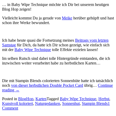
… in Baby Wipe Technique möchte ich Dir bei unserem heutigen
Blog Hop zeigen!
Vielleicht kommst Du ja gerade von
Meike
herüber gehüpft und hast
schon ihre Werke bewundert.
Ich habe heute quasi die Fortsetzung meines
Beitrags vom letzten
Samstag
für Dich, da hatte ich Dir schon gezeigt, wie einfach sich
mit der
Baby Wipe Technique
tolle Effekte erzielen lassen!
Im selben Rutsch sind dabei tolle Hintergründe entstanden, die ich
inzwischen weiter verarbeitet habe zu herbstlichen Karten…
Die mit Stampin Blends colorierten Sonnenhüte hatte ich tatsächlich
noch
von dieser herbstlichen Double Pocket Card
übrig…
Continue
„Ein
reading
→
paar
Posted in
BlogHop
,
Karten
Tagged
Baby Wipe Technique
,
Herbst
,
herbstliche
Kunstvoll koloriert
,
Naturgedanken
,
Sonnenhut
,
Stampin Blends
1
Karten
Comment
mit
interessantem