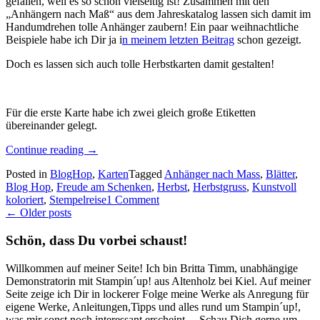
gefallen, weil es so schön vielseitig ist! Zusammen mit den
„Anhängern nach Maß“ aus dem Jahreskatalog lassen sich damit im
Handumdrehen tolle Anhänger zaubern! Ein paar weihnachtliche
Beispiele habe ich Dir ja i
n meinem letzten Beitrag
schon gezeigt.
Doch es lassen sich auch tolle Herbstkarten damit gestalten!
Für die erste Karte habe ich zwei gleich große Etiketten
übereinander gelegt.
„Stempelreise
Continue reading
→
Blogparade
Posted in
BlogHop
,
Karten
Tagged
Anhänger nach Mass
,
Blätter
,
im
Blog Hop
,
Freude am Schenken
,
Herbst
,
Herbstgruss
,
Kunstvoll
August
koloriert
,
Stempelreise
1 Comment
–
Posts
←
Older posts
der
neue
navigation
Schön, dass Du vorbei schaust!
Minikatalog…“
Willkommen auf meiner Seite! Ich bin Britta Timm, unabhängige
Demonstratorin mit Stampin´up! aus Altenholz bei Kiel. Auf meiner
Seite zeige ich Dir in lockerer Folge meine Werke als Anregung für
eigene Werke, Anleitungen,Tipps und alles rund um Stampin´up!,
was mir sonst noch interessant erscheint ... Schau Dich gerne um,