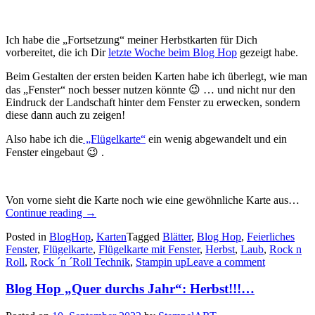
Ich habe die „Fortsetzung“ meiner Herbstkarten für Dich
vorbereitet, die ich Dir
letzte Woche beim Blog Hop
gezeigt habe.
Beim Gestalten der ersten beiden Karten habe ich überlegt, wie man
das „Fenster“ noch besser nutzen könnte 😉 … und nicht nur den
Eindruck der Landschaft hinter dem Fenster zu erwecken, sondern
diese dann auch zu zeigen!
Also habe ich die
„Flügelkarte“
ein wenig abgewandelt und ein
Fenster eingebaut 😉 .
Von vorne sieht die Karte noch wie eine gewöhnliche Karte aus…
„Blog
Continue reading
→
Hop
Posted in
BlogHop
,
Karten
Tagged
Blätter
,
Blog Hop
,
Feierliches
„Quer
Fenster
,
Flügelkarte
,
Flügelkarte mit Fenster
,
Herbst
,
Laub
,
Rock n
durchs
Roll
,
Rock ´n ´Roll Technik
,
Stampin up
Leave a comment
Jahr“:
(noch
Blog Hop „Quer durchs Jahr“: Herbst!!!…
mehr)
Herbstideen!!!…“