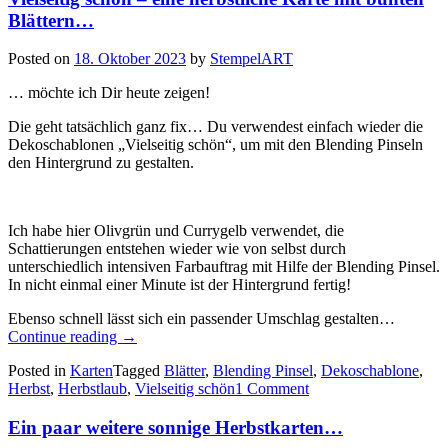
Blättern…
Posted on
18. Oktober 2023
by
StempelART
… möchte ich Dir heute zeigen!
Die geht tatsächlich ganz fix… Du verwendest einfach wieder die
Dekoschablonen „Vielseitig schön“, um mit den Blending Pinseln
den Hintergrund zu gestalten.
Ich habe hier Olivgrün und Currygelb verwendet, die
Schattierungen entstehen wieder wie von selbst durch
unterschiedlich intensiven Farbauftrag mit Hilfe der Blending Pinsel.
In nicht einmal einer Minute ist der Hintergrund fertig!
Ebenso schnell lässt sich ein passender Umschlag gestalten…
„Vielseitig
Continue reading
→
schön
Posted in
Karten
Tagged
Blätter
,
Blending Pinsel
,
Dekoschablone
,
–
Herbst
,
Herbstlaub
,
Vielseitig schön
1 Comment
eine
herbstliche
Ein paar weitere sonnige Herbstkarten…
Karte
mit