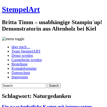
StempelArt
Britta Timm – unabhängige Stampin´up!
Demonstratorin aus Altenholz bei Kiel
über mich…
Team StempelART
Demo werden
Gastgeberin werden
Bestellung
Kontaktformular
Datenschutz
Impressum
Schlagwort:
Naturgedanken
Ein paar herbstliche Karten mit interessantem