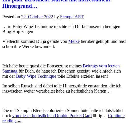
Hintergrund…
Posted on
22. Oktober 2022
by
StempelART
… in Baby Wipe Technique möchte ich Dir bei unserem heutigen
Blog Hop zeigen!
Vielleicht kommst Du ja gerade von
Meike
herüber gehüpft und hast
schon ihre Werke bewundert.
Ich habe heute quasi die Fortsetzung meines
Beitrags vom letzten
Samstag
für Dich, da hatte ich Dir schon gezeigt, wie einfach sich
mit der
Baby Wipe Technique
tolle Effekte erzielen lassen!
Im selben Rutsch sind dabei tolle Hintergründe entstanden, die ich
inzwischen weiter verarbeitet habe zu herbstlichen Karten…
Die mit Stampin Blends colorierten Sonnenhüte hatte ich tatsächlich
noch
von dieser herbstlichen Double Pocket Card
übrig…
Continue
„Ein
reading
→
paar