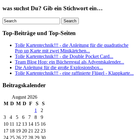
was suchst Du? Gib ein Stichwort ein…
Top-Beiträge und Top-Seiten
Tolle Kartentechnik!!! - die Anleitung für die quadratische
Pop up Karte mit zwei Minikärtchen...
Tolle Kartentechnik!!! - die Double Pocket Card...
Team Blog Hop: ein Bücherregal als Adventskalender...
Die Anleitung für die große Explosionsbox...
Tolle Kartentechnik!!! - eine raffinierte Flügel - Klappkarte...
Beitragskalender
August 2026
M
D
M
D
F
S
S
1
2
3
4
5
6
7
8
9
10
11
12
13
14
15
16
17
18
19
20
21
22
23
24
25
26
27
28
29
30