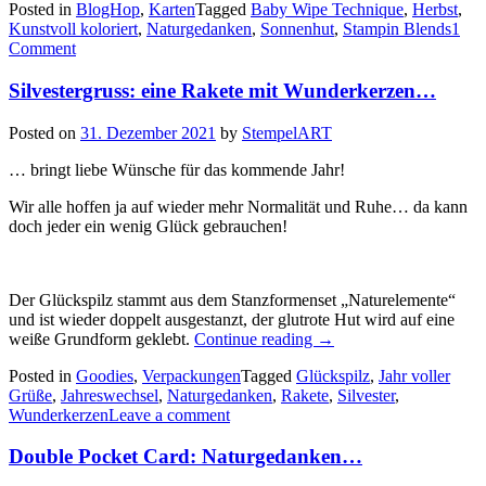
Posted in
BlogHop
,
Karten
Tagged
Baby Wipe Technique
,
Herbst
,
herbstliche
Kunstvoll koloriert
,
Naturgedanken
,
Sonnenhut
,
Stampin Blends
1
Karten
Comment
mit
interessantem
Silvestergruss: eine Rakete mit Wunderkerzen…
Hintergrund…“
Posted on
31. Dezember 2021
by
StempelART
… bringt liebe Wünsche für das kommende Jahr!
Wir alle hoffen ja auf wieder mehr Normalität und Ruhe… da kann
doch jeder ein wenig Glück gebrauchen!
Der Glückspilz stammt aus dem Stanzformenset „Naturelemente“
und ist wieder doppelt ausgestanzt, der glutrote Hut wird auf eine
„Silvestergruss:
weiße Grundform geklebt.
Continue reading
→
eine
Posted in
Goodies
,
Verpackungen
Tagged
Glückspilz
,
Jahr voller
Rakete
Grüße
,
Jahreswechsel
,
Naturgedanken
,
Rakete
,
Silvester
,
mit
Wunderkerzen
Leave a comment
Wunderkerzen…“
Double Pocket Card: Naturgedanken…