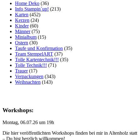
Home Deko
(36)
Info Stampin´up!
(213)
Karten
(452)
Kerzen
(24)
Kinder
(60)
Männer
(75)
Minialbum
(15)
Ostern
(30)
Taufe und Konfirmation
(35)
Team StempelART
(37)
Tolle Kartentechnik!!!
(35)
Tolle Technik!!!
(71)
Trauer
(17)
Verpackungen
(343)
Weihnachten
(143)
Workshops:
Montag, 06.07.26 um 19h
Die hier veröffentlichten Workshops finden bei mir in Altenholz statt
– Du bist herzlich willkommen!