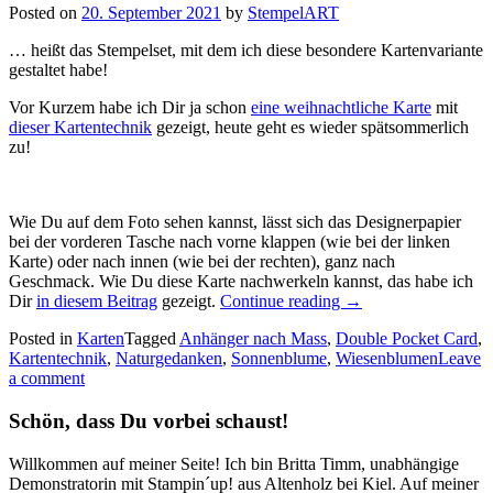
Posted on
20. September 2021
by
StempelART
… heißt das Stempelset, mit dem ich diese besondere Kartenvariante
gestaltet habe!
Vor Kurzem habe ich Dir ja schon
eine weihnachtliche Karte
mit
dieser Kartentechnik
gezeigt, heute geht es wieder spätsommerlich
zu!
Wie Du auf dem Foto sehen kannst, lässt sich das Designerpapier
bei der vorderen Tasche nach vorne klappen (wie bei der linken
Karte) oder nach innen (wie bei der rechten), ganz nach
Geschmack. Wie Du diese Karte nachwerkeln kannst, das habe ich
„Double
Dir
in diesem Beitrag
gezeigt.
Continue reading
→
Pocket
Posted in
Karten
Tagged
Anhänger nach Mass
,
Double Pocket Card
,
Card:
Kartentechnik
,
Naturgedanken
,
Sonnenblume
,
Wiesenblumen
Leave
Naturgedanken…“
a comment
Schön, dass Du vorbei schaust!
Willkommen auf meiner Seite! Ich bin Britta Timm, unabhängige
Demonstratorin mit Stampin´up! aus Altenholz bei Kiel. Auf meiner