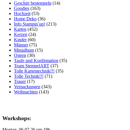
Geschirr bestempeln
(14)
Goodies
(163)
Hochzeit
(53)
Home Deko
(36)
Info Stampin´up!
(213)
Karten
(452)
Kerzen
(24)
Kinder
(60)
Männer
(75)
Minialbum
(15)
Ostern
(30)
Taufe und Konfirmation
(35)
Team StempelART
(37)
Tolle Kartentechnik!!!
(35)
Tolle Technik!!!
(71)
Trauer
(17)
Verpackungen
(343)
Weihnachten
(143)
Workshops:
Montag, 06.07.26 um 19h