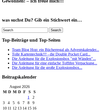
Gewonnen! – Ich freue mich!!!
was suchst Du? Gib ein Stichwort ein…
Top-Beiträge und Top-Seiten
Team Blog Hop: ein Bücherregal als Adventskalender...
Tolle Kartentechnik!!! - die Double Pocket Card...
Die Anleitung für die Explosionsbox "mit Wänden"...
Die Anleitung für eine einfache Toffifee Verpackung...
Die Anleitung für die große Explosionsbox...
Beitragskalender
August 2026
M
D
M
D
F
S
S
1
2
3
4
5
6
7
8
9
10
11
12
13
14
15
16