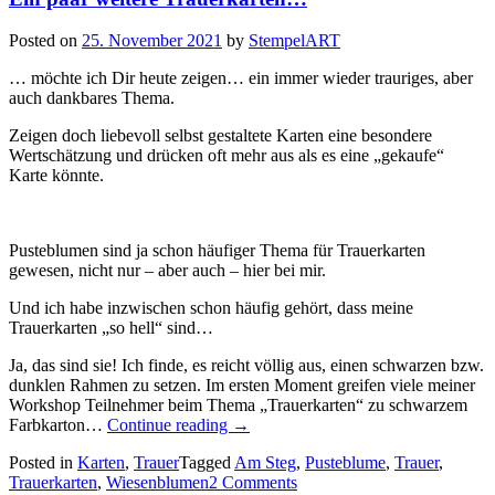
Posted on
25. November 2021
by
StempelART
… möchte ich Dir heute zeigen… ein immer wieder trauriges, aber
auch dankbares Thema.
Zeigen doch liebevoll selbst gestaltete Karten eine besondere
Wertschätzung und drücken oft mehr aus als es eine „gekaufe“
Karte könnte.
Pusteblumen sind ja schon häufiger Thema für Trauerkarten
gewesen, nicht nur – aber auch – hier bei mir.
Und ich habe inzwischen schon häufig gehört, dass meine
Trauerkarten „so hell“ sind…
Ja, das sind sie! Ich finde, es reicht völlig aus, einen schwarzen bzw.
dunklen Rahmen zu setzen. Im ersten Moment greifen viele meiner
Workshop Teilnehmer beim Thema „Trauerkarten“ zu schwarzem
„Ein
Farbkarton…
Continue reading
→
paar
Posted in
Karten
,
Trauer
Tagged
Am Steg
,
Pusteblume
,
Trauer
,
weitere
Trauerkarten
,
Wiesenblumen
2 Comments
Trauerkarten…“