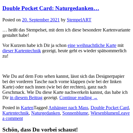
Double Pocket Card: Naturgedanken…
Posted on
20. September 2021
by
StempelART
… heißt das Stempelset, mit dem ich diese besondere Kartenvariante
gestaltet habe!
Vor Kurzem habe ich Dir ja schon
eine weihnachtliche Karte
mit
dieser Kartentechnik
gezeigt, heute geht es wieder spätsommerlich
zu!
Wie Du auf dem Foto sehen kannst, lässt sich das Designerpapier
bei der vorderen Tasche nach vorne klappen (wie bei der linken
Karte) oder nach innen (wie bei der rechten), ganz nach
Geschmack. Wie Du diese Karte nachwerkeln kannst, das habe ich
„Double
Dir
in diesem Beitrag
gezeigt.
Continue reading
→
Pocket
Posted in
Karten
Tagged
Anhänger nach Mass
,
Double Pocket Card
,
Card:
Kartentechnik
,
Naturgedanken
,
Sonnenblume
,
Wiesenblumen
Leave
Naturgedanken…“
a comment
Schön, dass Du vorbei schaust!