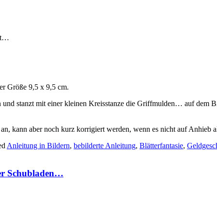
gt…
er Größe 9,5 x 9,5 cm.
und stanzt mit einer kleinen Kreisstanze die Griffmulden… auf dem Bil
 an, kann aber noch kurz korrigiert werden, wenn es nicht auf Anhieb ak
ed
Anleitung in Bildern
,
bebilderte Anleitung
,
Blätterfantasie
,
Geldgesc
vier Schubladen…