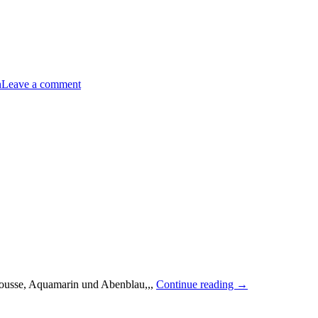
n
Leave a comment
„Raffinierte
mousse, Aquamarin und Abenblau,,,
Continue reading
→
Verpackung
mit