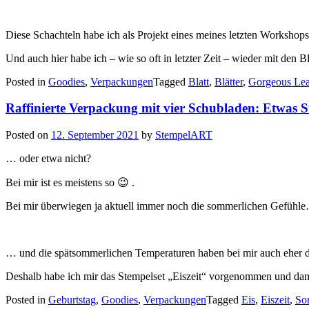
Diese Schachteln habe ich als Projekt eines meines letzten Workshop
Und auch hier habe ich – wie so oft in letzter Zeit – wieder mit den 
Posted in
Goodies
,
Verpackungen
Tagged
Blatt
,
Blätter
,
Gorgeous Le
Raffinierte Verpackung mit vier Schubladen: Etwas 
Posted on
12. September 2021
by
StempelART
… oder etwa nicht?
Bei mir ist es meistens so 😉 .
Bei mir überwiegen ja aktuell immer noch die sommerlichen Gefühl
… und die spätsommerlichen Temperaturen haben bei mir auch eher di
Deshalb habe ich mir das Stempelset „Eiszeit“ vorgenommen und da
Posted in
Geburtstag
,
Goodies
,
Verpackungen
Tagged
Eis
,
Eiszeit
,
So