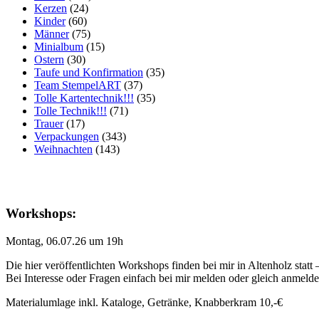
Kerzen
(24)
Kinder
(60)
Männer
(75)
Minialbum
(15)
Ostern
(30)
Taufe und Konfirmation
(35)
Team StempelART
(37)
Tolle Kartentechnik!!!
(35)
Tolle Technik!!!
(71)
Trauer
(17)
Verpackungen
(343)
Weihnachten
(143)
Workshops:
Montag, 06.07.26 um 19h
Die hier veröffentlichten Workshops finden bei mir in Altenholz statt
Bei Interesse oder Fragen einfach bei mir melden oder gleich anmeld
Materialumlage inkl. Kataloge, Getränke, Knabberkram 10,-€