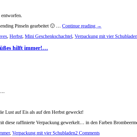
s entworfen.
„Blätterfantasie:
Blending Pinseln gearbeitet 🙂 …
Continue reading
→
eine
aves
,
Herbst
,
Mini Geschenkschachtel
,
Verpackung mit vier Schublade
weitere
kleine
Süßes hilft immer!…
Verpackung
mit
vier
Schubladen…“
e….
e Lust auf Eis als auf den Herbst geweckt!
mit diese raffinierte Verpackung gewerkelt… in den Farben Brombeer
mmer
,
Verpackung mit vier Schubladen
2 Comments