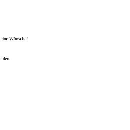
 Deine Wünsche!
holen.