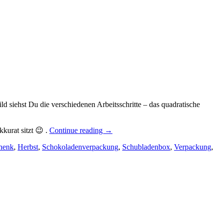
d siehst Du die verschiedenen Arbeitsschritte – das quadratische
„Die
kurat sitzt 😉 .
Continue reading
→
Anleitung
henk
,
Herbst
,
Schokoladenverpackung
für
,
Schubladenbox
,
Verpackung
,
die
Geschenkbox
mit
vier
Schubladen…“