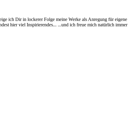
vier
Schubladen:
Etwas
Süßes
eige ich Dir in lockerer Folge meine Werke als Anregung für eigene
hilft
st hier viel Inspirierendes... ...und ich freue mich natürlich immer
immer!…“