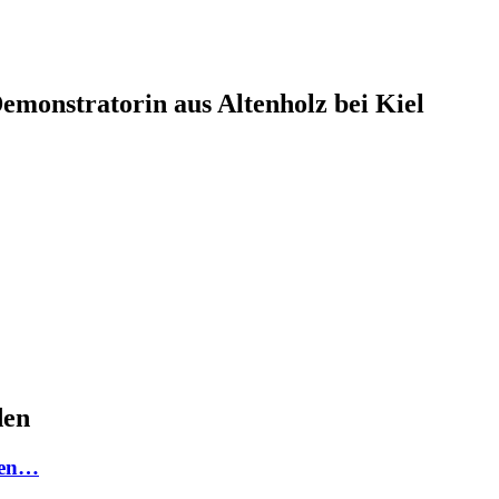
monstratorin aus Altenholz bei Kiel
den
den…