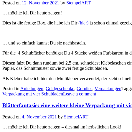
Posted on
12. November 2021
by
StempelART
… möchte ich Dir heute zeigen!
Dies ist die fertige Box, die habe ich Dir
(hier)
ja schon einmal gezei
… und so einfach kannst Du sie nachbasteln.
Für die 4 Schubfächer benötigst Du 4 Stücke weißen Farbkarton in d
Diesen falzt Du dann rundum bei 2,5 cm, schneidest Klebelaschen ein 
Papier, das Schnittmuster sowie zwei fertige Schubladen.
Als Kleber habe ich hier den Multikleber verwendet, der zieht schnell
Posted in
Anleitungen
,
Geldgeschenke
,
Goodies
,
Verpackungen
Tagg
Verpackung mit vier Schubladen
Leave a comment
Blätterfantasie: eine weitere kleine Verpackung mit 
Posted on
4. November 2021
by
StempelART
… möchte ich Dir heute zeigen – diesmal im herbstlichen Look!