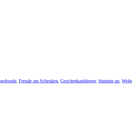
agsfreude
,
Freude am Schenken
,
Geschenkanhänger
,
Stampin up
,
Weih