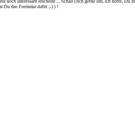
 noch interessant erscheint ... Schau Dich gerne um, ich hoffe, Du finde
 Du das Formular dafür ;-) ) !