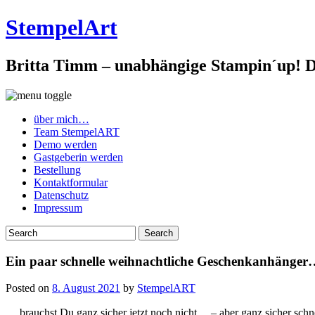
StempelArt
Britta Timm – unabhängige Stampin´up! De
über mich…
Team StempelART
Demo werden
Gastgeberin werden
Bestellung
Kontaktformular
Datenschutz
Impressum
Ein paar schnelle weihnachtliche Geschenkanhänge
Posted on
8. August 2021
by
StempelART
… brauchst Du ganz sicher jetzt noch nicht… – aber ganz sicher schne