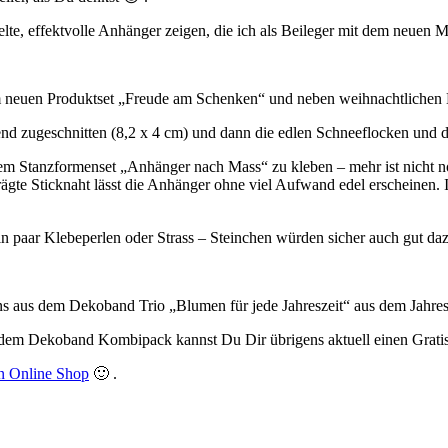
lte, effektvolle Anhänger zeigen, die ich als Beileger mit dem neuen M
 neuen Produktset „Freude am Schenken“ und neben weihnachtlichen Mo
nd zugeschnitten (8,2 x 4 cm) und dann die edlen Schneeflocken und 
m Stanzformenset „Anhänger nach Mass“ zu kleben – mehr ist nicht no
gte Sticknaht lässt die Anhänger ohne viel Aufwand edel erscheinen. Ic
 paar Klebeperlen oder Strass – Steinchen würden sicher auch gut daz
s aus dem Dekoband Trio „Blumen für jede Jahreszeit“ aus dem Jahres
dem Dekoband Kombipack kannst Du Dir übrigens aktuell einen Gratisa
n Online Shop
🙂 .