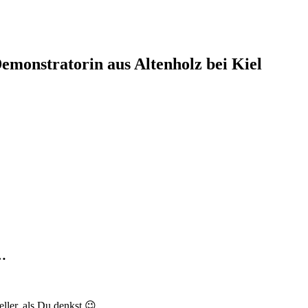
monstratorin aus Altenholz bei Kiel
r…
ller, als Du denkst 😉 .