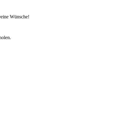
 Deine Wünsche!
holen.