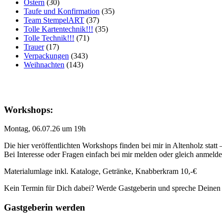
Ostern
(30)
Taufe und Konfirmation
(35)
Team StempelART
(37)
Tolle Kartentechnik!!!
(35)
Tolle Technik!!!
(71)
Trauer
(17)
Verpackungen
(343)
Weihnachten
(143)
Workshops:
Montag, 06.07.26 um 19h
Die hier veröffentlichten Workshops finden bei mir in Altenholz statt
Bei Interesse oder Fragen einfach bei mir melden oder gleich anmeld
Materialumlage inkl. Kataloge, Getränke, Knabberkram 10,-€
Kein Termin für Dich dabei? Werde Gastgeberin und spreche Deinen
Gastgeberin werden