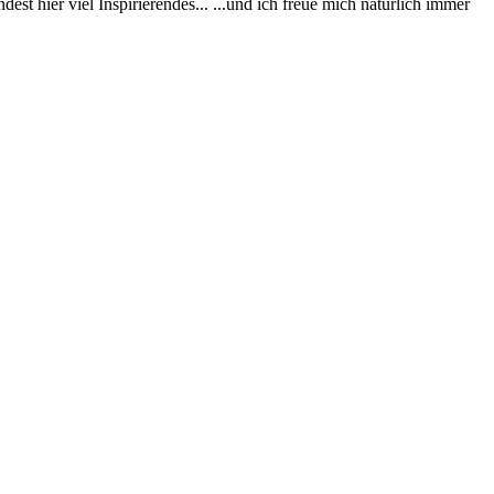
st hier viel Inspirierendes... ...und ich freue mich natürlich immer