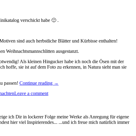
inikatalog verschickt habe 🙂 .
tiven sind auch herbstliche Blätter und Kürbisse enthalten!
den Weihnachtsmannschlitten ausgestanzt.
twendig! Als kleinen Hingucker habe ich noch die Ösen mit der
h hoffe, sie ist auf dem Foto zu erkennen, in Natura sieht man sie
„Ein
zu passen!
Continue reading
→
paar
nachten
Leave a comment
schnelle
weihnachtliche
Geschenkanhänger…“
eige ich Dir in lockerer Folge meine Werke als Anregung für eigene
st hier viel Inspirierendes... ...und ich freue mich natürlich immer