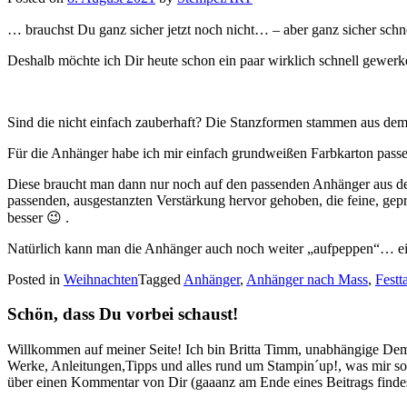
Minikatalog…“
… brauchst Du ganz sicher jetzt noch nicht… – aber ganz sicher schne
Deshalb möchte ich Dir heute schon ein paar wirklich schnell gewerke
Sind die nicht einfach zauberhaft? Die Stanzformen stammen aus dem
Für die Anhänger habe ich mir einfach grundweißen Farbkarton passe
Diese braucht man dann nur noch auf den passenden Anhänger aus de
passenden, ausgestanzten Verstärkung hervor gehoben, die feine, geprä
besser 😉 .
Natürlich kann man die Anhänger auch noch weiter „aufpeppen“… ein
Posted in
Weihnachten
Tagged
Anhänger
,
Anhänger nach Mass
,
Festt
Schön, dass Du vorbei schaust!
Willkommen auf meiner Seite! Ich bin Britta Timm, unabhängige Demon
Werke, Anleitungen,Tipps und alles rund um Stampin´up!, was mir sonst
über einen Kommentar von Dir (gaaanz am Ende eines Beitrags findest