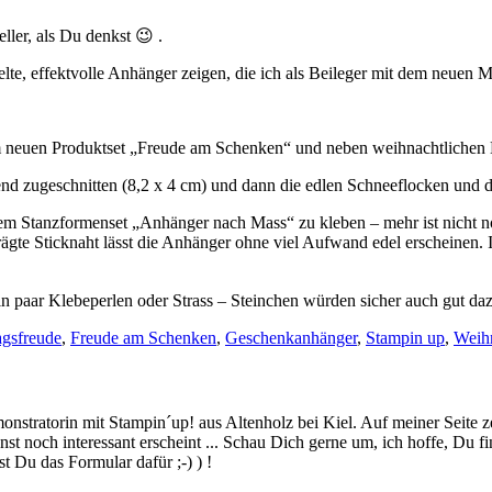
ller, als Du denkst 😉 .
lte, effektvolle Anhänger zeigen, die ich als Beileger mit dem neuen M
 neuen Produktset „Freude am Schenken“ und neben weihnachtlichen Mo
nd zugeschnitten (8,2 x 4 cm) und dann die edlen Schneeflocken und 
m Stanzformenset „Anhänger nach Mass“ zu kleben – mehr ist nicht no
gte Sticknaht lässt die Anhänger ohne viel Aufwand edel erscheinen. Ic
 paar Klebeperlen oder Strass – Steinchen würden sicher auch gut da
agsfreude
,
Freude am Schenken
,
Geschenkanhänger
,
Stampin up
,
Weih
stratorin mit Stampin´up! aus Altenholz bei Kiel. Auf meiner Seite z
 noch interessant erscheint ... Schau Dich gerne um, ich hoffe, Du finde
 Du das Formular dafür ;-) ) !