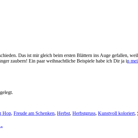
hieden. Das ist mir gleich beim ersten Blättern ins Auge gefallen, we
ger zaubern! Ein paar weihnachtliche Beispiele habe ich Dir ja i
n mei
gelegt.
g Hop
,
Freude am Schenken
,
Herbst
,
Herbstgruss
,
Kunstvoll koloriert
,
r…