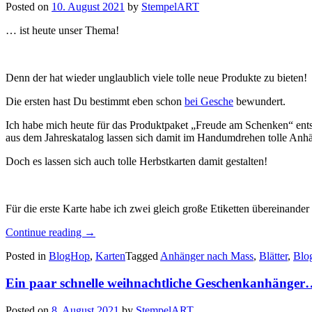
Posted on
10. August 2021
by
StempelART
… ist heute unser Thema!
Denn der hat wieder unglaublich viele tolle neue Produkte zu bieten!
Die ersten hast Du bestimmt eben schon
bei Gesche
bewundert.
Ich habe mich heute für das Produktpaket „Freude am Schenken“ entsc
aus dem Jahreskatalog lassen sich damit im Handumdrehen tolle Anhän
Doch es lassen sich auch tolle Herbstkarten damit gestalten!
Für die erste Karte habe ich zwei gleich große Etiketten übereinander 
„Stempelreise
Continue reading
→
Blogparade
Posted in
BlogHop
,
Karten
Tagged
Anhänger nach Mass
,
Blätter
,
Blo
im
August
Ein paar schnelle weihnachtliche Geschenkanhänge
–
der
neue
Posted on
8. August 2021
by
StempelART