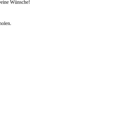
 Deine Wünsche!
holen.