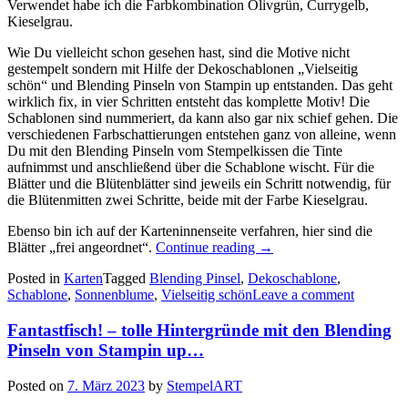
Verwendet habe ich die Farbkombination Olivgrün, Currygelb,
Kieselgrau.
Wie Du vielleicht schon gesehen hast, sind die Motive nicht
gestempelt sondern mit Hilfe der Dekoschablonen „Vielseitig
schön“ und Blending Pinseln von Stampin up entstanden. Das geht
wirklich fix, in vier Schritten entsteht das komplette Motiv! Die
Schablonen sind nummeriert, da kann also gar nix schief gehen. Die
verschiedenen Farbschattierungen entstehen ganz von alleine, wenn
Du mit den Blending Pinseln vom Stempelkissen die Tinte
aufnimmst und anschließend über die Schablone wischt. Für die
Blätter und die Blütenblätter sind jeweils ein Schritt notwendig, für
die Blütenmitten zwei Schritte, beide mit der Farbe Kieselgrau.
Ebenso bin ich auf der Karteninnenseite verfahren, hier sind die
„Vielseitig
Blätter „frei angeordnet“.
Continue reading
→
schön
Posted in
Karten
Tagged
Blending Pinsel
,
Dekoschablone
,
–
Schablone
,
Sonnenblume
,
Vielseitig schön
Leave a comment
ein
paar
Fantastfisch! – tolle Hintergründe mit den Blending
schnelle
Sonnenblumenkarten
Pinseln von Stampin up…
mit
Dekoschablonen
Posted on
7. März 2023
by
StempelART
und