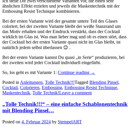
Ich stelle Dir zwei verschiedene Varianten vor, die einen sehr
ähnlichen Effekt erzielen und jeweils die Maskentechnik mit der
Embossing Resist Technique kombinieren.
Bei der ersten Variante wird der gesamte untere Teil des Glases
coloriert, bei der zweiten Variante bleibt der weiße Stanzrand um
das Motiv erhalten und der Eindruck verstärkt, dass der Cocktail
wirklich im Glas ist. Was man lieber mag und ob es einen stört, dass
der Cocktail bei der ersten Variante quasi nicht im Glas bleibt, ist
natürlich jedem selbst überlassen 😉 .
Bei der ersten Variante kannst Du quasi „in Serie“ produzieren, bei
der zweiten wird jeder Cocktail individuell eingefärbt.
„Tolle
So, los geht es mit Variante 1:
Continue reading
→
Technik!!
Posted in
Anleitungen
,
Tolle Technik!!!
Tagged
Blending Pinsel
,
–
Cocktail
,
Colorieren
,
Embossing
,
Embossing Resist Technique
,
eine
Maskentechnik
,
Tolle Technik!
Leave a comment
Kombination
aus
„Tolle Technik!!!“ – eine einfache Schablonentechnik
Embossing
Resist
mit Blending Pinsel…
Technique
und
Posted on
4. Februar 2024
by
StempelART
Maskentechnik…“