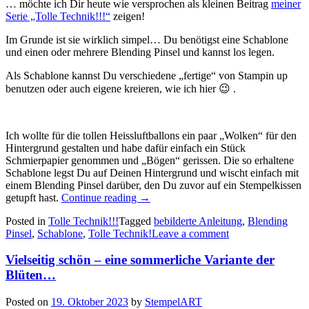
… möchte ich Dir heute wie versprochen als kleinen Beitrag
meiner
Serie „Tolle Technik!!!“
zeigen!
Im Grunde ist sie wirklich simpel… Du benötigst eine Schablone
und einen oder mehrere Blending Pinsel und kannst los legen.
Als Schablone kannst Du verschiedene „fertige“ von Stampin up
benutzen oder auch eigene kreieren, wie ich hier 😉 .
Ich wollte für die tollen Heissluftballons ein paar „Wolken“ für den
Hintergrund gestalten und habe dafür einfach ein Stück
Schmierpapier genommen und „Bögen“ gerissen. Die so erhaltene
Schablone legst Du auf Deinen Hintergrund und wischt einfach mit
einem Blending Pinsel darüber, den Du zuvor auf ein Stempelkissen
„„Tolle
getupft hast.
Continue reading
→
Technik!!!“
Posted in
Tolle Technik!!!
Tagged
bebilderte Anleitung
,
Blending
–
Pinsel
,
Schablone
,
Tolle Technik!
Leave a comment
eine
einfache
Vielseitig schön – eine sommerliche Variante der
Schablonentechnik
mit
Blüten…
Blending
Pinsel…“
Posted on
19. Oktober 2023
by
StempelART