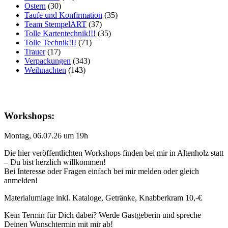
Ostern
(30)
Taufe und Konfirmation
(35)
Team StempelART
(37)
Tolle Kartentechnik!!!
(35)
Tolle Technik!!!
(71)
Trauer
(17)
Verpackungen
(343)
Weihnachten
(143)
Workshops:
Montag, 06.07.26 um 19h
Die hier veröffentlichten Workshops finden bei mir in Altenholz statt
– Du bist herzlich willkommen!
Bei Interesse oder Fragen einfach bei mir melden oder gleich
anmelden!
Materialumlage inkl. Kataloge, Getränke, Knabberkram 10,-€
Kein Termin für Dich dabei? Werde Gastgeberin und spreche
Deinen Wunschtermin mit mir ab!