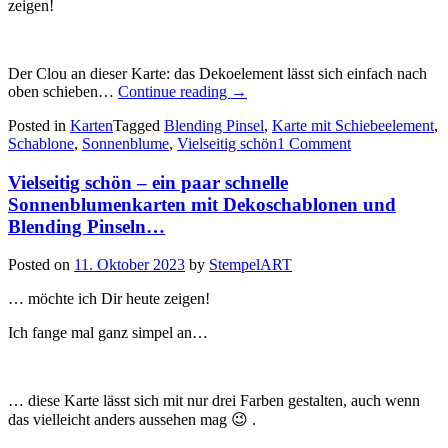
zeigen!
Der Clou an dieser Karte: das Dekoelement lässt sich einfach nach
„Vielseitig
oben schieben…
Continue reading
→
schön
Posted in
Karten
Tagged
Blending Pinsel
,
Karte mit Schiebeelement
,
–
Schablone
,
Sonnenblume
,
Vielseitig schön
1 Comment
eine
raffinierte
Vielseitig schön – ein paar schnelle
Karte
mit
Sonnenblumenkarten mit Dekoschablonen und
Schiebelement…“
Blending Pinseln…
Posted on
11. Oktober 2023
by
StempelART
… möchte ich Dir heute zeigen!
Ich fange mal ganz simpel an…
… diese Karte lässt sich mit nur drei Farben gestalten, auch wenn
das vielleicht anders aussehen mag 😉 .