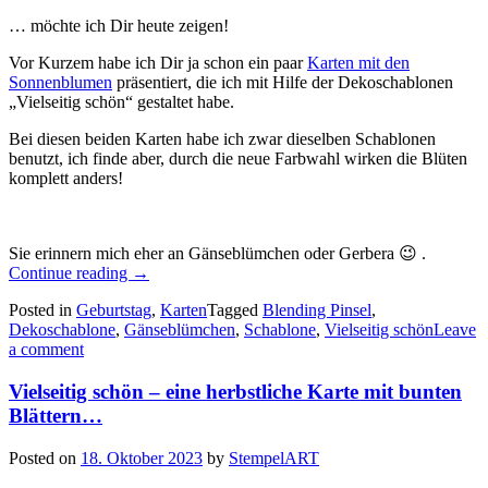
… möchte ich Dir heute zeigen!
Vor Kurzem habe ich Dir ja schon ein paar
Karten mit den
Sonnenblumen
präsentiert, die ich mit Hilfe der Dekoschablonen
„Vielseitig schön“ gestaltet habe.
Bei diesen beiden Karten habe ich zwar dieselben Schablonen
benutzt, ich finde aber, durch die neue Farbwahl wirken die Blüten
komplett anders!
Sie erinnern mich eher an Gänseblümchen oder Gerbera 😉 .
„Vielseitig
Continue reading
→
schön
Posted in
Geburtstag
,
Karten
Tagged
Blending Pinsel
,
–
Dekoschablone
,
Gänseblümchen
,
Schablone
,
Vielseitig schön
Leave
eine
a comment
sommerliche
Variante
Vielseitig schön – eine herbstliche Karte mit bunten
der
Blüten…“
Blättern…
Posted on
18. Oktober 2023
by
StempelART