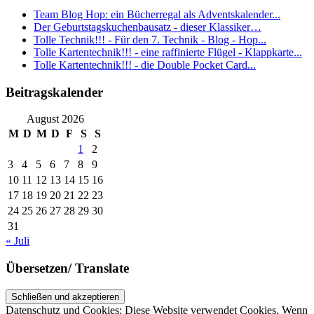
Team Blog Hop: ein Bücherregal als Adventskalender...
Der Geburtstagskuchenbausatz - dieser Klassiker…
Tolle Technik!!! - Für den 7. Technik - Blog - Hop...
Tolle Kartentechnik!!! - eine raffinierte Flügel - Klappkarte...
Tolle Kartentechnik!!! - die Double Pocket Card...
Beitragskalender
August 2026
M
D
M
D
F
S
S
1
2
3
4
5
6
7
8
9
10
11
12
13
14
15
16
17
18
19
20
21
22
23
24
25
26
27
28
29
30
31
« Juli
Übersetzen/ Translate
Datenschutz und Cookies: Diese Website verwendet Cookies. Wenn