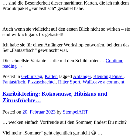
Blending
… sind die Besonderheit dieser maritimen Karten, die ich mit dem
Pinseln…“
Produktpaket „Fantastfisch“ gestaltet habe.
Auch wenn sie vielleicht auf den ersten Blick nicht so wirken – sie
sind wirklich ganz fix gebastelt!
Ich habe sie für einen Anfänger Workshop entworfen, bei dem das
Set „Fantastfisch“ gewünscht war.
Die schnellste Variante ist die mit den Schildkröten…
Continue
„Fantastfisch!
reading
→
–
Posted in
Geburtstag
,
Karten
Tagged
Anfänger
,
Blending Pinsel
,
tolle
Fantastfisch
,
Pizzaschachtel
,
Ritter Sport
,
Wal
Leave a comment
Hintergründe
mit
Karibikfeeling: Kokosnüsse, Hibiskus und
den
Blending
Zitrusfrüchte…
Pinseln
von
Posted on
20. Februar 2023
by
StempelART
Stampin
up…“
… wecken einfach Vorfreude auf den Sommer, findest Du nicht?
Viel mehr „Sommer“ geht eigentlich gar nicht 😉 …