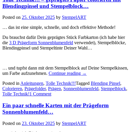
Blendingpinsel und Stempelblock…
Posted on
25. Oktober 2025
by
StempelART
… das ist eine simple, schnelle, und doch effektive Methode!
Du brauchst dafür Dein geprägtes Stück Farbkarton (ich habe hier
die
3 D Prägeform Sonnenblumenfeld
verwendet), Stempelblöcke,
Blendingpinsel und Stempeltinte Deiner Wahl…
… und tupfst dann mit dem Stempelblock auf Deine Stempelkissen,
„Tolle
um Farbe aufzunehmen.
Continue reading
→
Technik!!!
Posted in
Anleitungen
,
Tolle Technik!!!
Tagged
Blending Pinsel
,
–
Colorieren
,
Prägefolder
,
Prägen
,
Sonnenblumenfeld
,
Stempelblock
,
geprägtes
Tolle Technik!
1 Comment
Papier
colorieren
Ein paar schnelle Karten mit der Prägeform
mit
Blendingpinsel
Sonnenblumenfeld…
und
Stempelblock…“
Posted on
23. Oktober 2025
by
StempelART