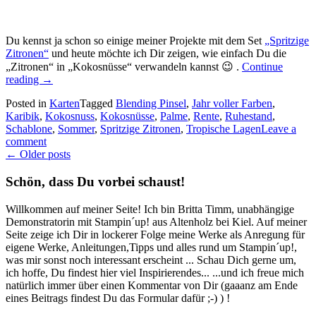
Du kennst ja schon so einige meiner Projekte mit dem Set
„Spritzige
Zitronen“
und heute möchte ich Dir zeigen, wie einfach Du die
„Zitronen“ in „Kokosnüsse“ verwandeln kannst 😉 .
Continue
„Karibikfeeling:
reading
→
Kokosnüsse,
Posted in
Karten
Tagged
Blending Pinsel
,
Jahr voller Farben
,
Hibiskus
Karibik
,
Kokosnuss
,
Kokosnüsse
,
Palme
,
Rente
,
Ruhestand
,
und
Schablone
,
Sommer
,
Spritzige Zitronen
,
Tropische Lagen
Leave a
Zitrusfrüchte…“
comment
Posts
←
Older posts
navigation
Schön, dass Du vorbei schaust!
Willkommen auf meiner Seite! Ich bin Britta Timm, unabhängige
Demonstratorin mit Stampin´up! aus Altenholz bei Kiel. Auf meiner
Seite zeige ich Dir in lockerer Folge meine Werke als Anregung für
eigene Werke, Anleitungen,Tipps und alles rund um Stampin´up!,
was mir sonst noch interessant erscheint ... Schau Dich gerne um,
ich hoffe, Du findest hier viel Inspirierendes... ...und ich freue mich
natürlich immer über einen Kommentar von Dir (gaaanz am Ende
eines Beitrags findest Du das Formular dafür ;-) ) !