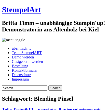
StempelArt
Britta Timm – unabhängige Stampin´up!
Demonstratorin aus Altenholz bei Kiel
über mich…
Team StempelART
Demo werden
Gastgeberin werden
Bestellung
Kontaktformular
Datenschutz
Impressum
Schlagwort:
Blending Pinsel
Tolle Technik!!! – geprägtes Papier colorieren mit