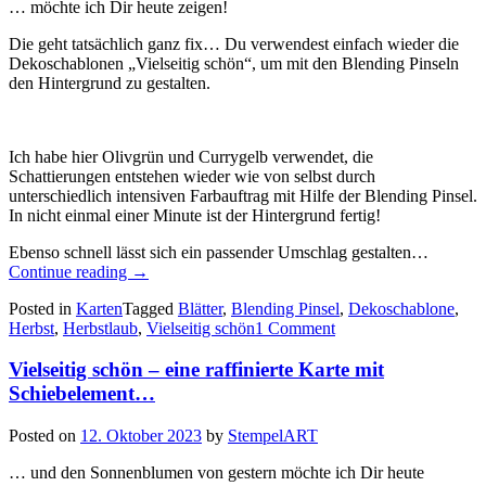
… möchte ich Dir heute zeigen!
Die geht tatsächlich ganz fix… Du verwendest einfach wieder die
Dekoschablonen „Vielseitig schön“, um mit den Blending Pinseln
den Hintergrund zu gestalten.
Ich habe hier Olivgrün und Currygelb verwendet, die
Schattierungen entstehen wieder wie von selbst durch
unterschiedlich intensiven Farbauftrag mit Hilfe der Blending Pinsel.
In nicht einmal einer Minute ist der Hintergrund fertig!
Ebenso schnell lässt sich ein passender Umschlag gestalten…
„Vielseitig
Continue reading
→
schön
Posted in
Karten
Tagged
Blätter
,
Blending Pinsel
,
Dekoschablone
,
–
Herbst
,
Herbstlaub
,
Vielseitig schön
1 Comment
eine
herbstliche
Vielseitig schön – eine raffinierte Karte mit
Karte
mit
Schiebelement…
bunten
Blättern…“
Posted on
12. Oktober 2023
by
StempelART
… und den Sonnenblumen von gestern möchte ich Dir heute