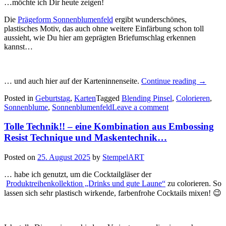
…möchte ich Dir heute zeigen!
Die
Prägeform Sonnenblumenfeld
ergibt wunderschönes,
plastisches Motiv, das auch ohne weitere Einfärbung schon toll
aussieht, wie Du hier am geprägten Briefumschlag erkennen
kannst…
„Ein
… und auch hier auf der Karteninnenseite.
Continue reading
→
paar
Posted in
Geburtstag
,
Karten
Tagged
Blending Pinsel
,
Colorieren
,
schnelle
Sonnenblume
,
Sonnenblumenfeld
Leave a comment
Karten
mit
Tolle Technik!! – eine Kombination aus Embossing
der
Prägefo
Resist Technique und Maskentechnik…
Sonnenb
Posted on
25. August 2025
by
StempelART
… habe ich genutzt, um die Cocktailgläser der
Produktreihenkollektion „Drinks und gute Laune“
zu colorieren. So
lassen sich sehr plastisch wirkende, farbenfrohe Cocktails mixen! 😉