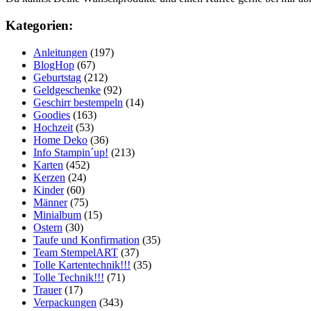
Kategorien:
Anleitungen
(197)
BlogHop
(67)
Geburtstag
(212)
Geldgeschenke
(92)
Geschirr bestempeln
(14)
Goodies
(163)
Hochzeit
(53)
Home Deko
(36)
Info Stampin´up!
(213)
Karten
(452)
Kerzen
(24)
Kinder
(60)
Männer
(75)
Minialbum
(15)
Ostern
(30)
Taufe und Konfirmation
(35)
Team StempelART
(37)
Tolle Kartentechnik!!!
(35)
Tolle Technik!!!
(71)
Trauer
(17)
Verpackungen
(343)