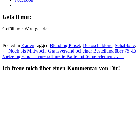
Gefällt mir:
Gefällt mir
Wird geladen …
Posted in
Karten
Tagged
Blending Pinsel
,
Dekoschablone
,
Schablone
Post
←
Noch bis Mittwoch: Gratisversand bei einer Bestellung über 75,-
Vielseitig schön – eine raffinierte Karte mit Schiebelement…
→
navigation
Ich freue mich über einen Kommentar von Dir!