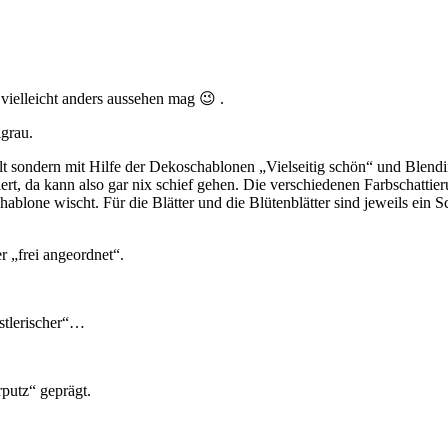
 vielleicht anders aussehen mag 😉 .
grau.
lt sondern mit Hilfe der Dekoschablonen „Vielseitig schön“ und Blendin
ert, da kann also gar nix schief gehen. Die verschiedenen Farbschatti
lone wischt. Für die Blätter und die Blütenblätter sind jeweils ein Sch
er „frei angeordnet“.
nstlerischer“…
rputz“ geprägt.