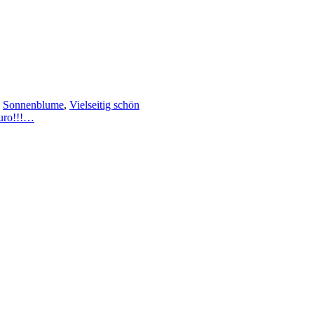
,
Sonnenblume
,
Vielseitig schön
Euro!!!…