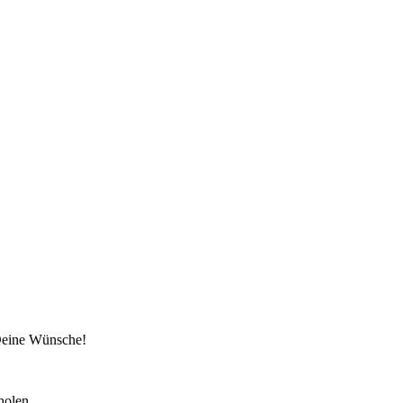
 Deine Wünsche!
holen.