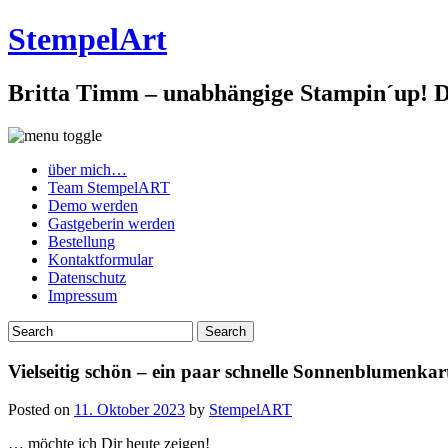
StempelArt
Britta Timm – unabhängige Stampin´up! De
über mich…
Team StempelART
Demo werden
Gastgeberin werden
Bestellung
Kontaktformular
Datenschutz
Impressum
Vielseitig schön – ein paar schnelle Sonnenblumenk
Posted on
11. Oktober 2023
by
StempelART
… möchte ich Dir heute zeigen!