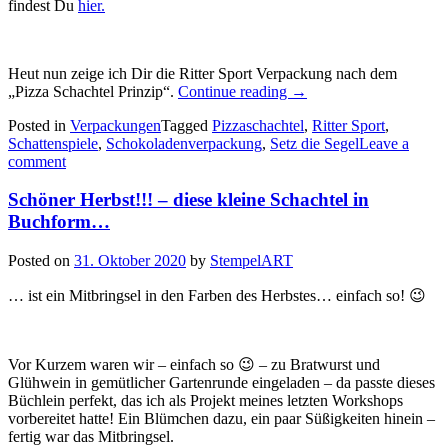
findest Du
hier.
Heut nun zeige ich Dir die Ritter Sport Verpackung nach dem
„Schattenspiele:
„Pizza Schachtel Prinzip“.
Continue reading
→
diese
Posted in
Verpackungen
Tagged
Pizzaschachtel
,
Ritter Sport
,
Ritter
Schattenspiele
,
Schokoladenverpackung
,
Setz die Segel
Leave a
Sport
comment
Verpackung…“
Schöner Herbst!!! – diese kleine Schachtel in
Buchform…
Posted on
31. Oktober 2020
by
StempelART
… ist ein Mitbringsel in den Farben des Herbstes… einfach so! 😉
Vor Kurzem waren wir – einfach so 😉 – zu Bratwurst und
Glühwein in gemütlicher Gartenrunde eingeladen – da passte dieses
Büchlein perfekt, das ich als Projekt meines letzten Workshops
vorbereitet hatte! Ein Blümchen dazu, ein paar Süßigkeiten hinein –
fertig war das Mitbringsel.