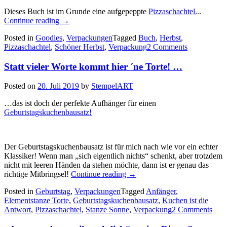
Dieses Buch ist im Grunde eine aufgepeppte
Pizzaschachtel.
..
„Schöner
Continue reading
→
Herbst!!!
Posted in
Goodies
,
Verpackungen
Tagged
Buch
,
Herbst
,
–
Pizzaschachtel
,
Schöner Herbst
,
Verpackung
2 Comments
diese
kleine
Statt vieler Worte kommt hier ´ne Torte! …
Schachtel
in
Buchform…“
Posted on
20. Juli 2019
by
StempelART
…das ist doch der perfekte Aufhänger für einen
Geburtstagskuchenbausatz!
Der Geburtstagskuchenbausatz ist für mich nach wie vor ein echter
Klassiker! Wenn man „sich eigentlich nichts“ schenkt, aber trotzdem
nicht mit leeren Händen da stehen möchte, dann ist er genau das
„Statt
richtige Mitbringsel!
Continue reading
→
vieler
Posted in
Geburtstag
,
Verpackungen
Tagged
Anfänger
,
Worte
Elementstanze Torte
,
Geburtstagskuchenbausatz
,
Kuchen ist die
kommt
Antwort
,
Pizzaschachtel
,
Stanze Sonne
,
Verpackung
2 Comments
hier
´ne