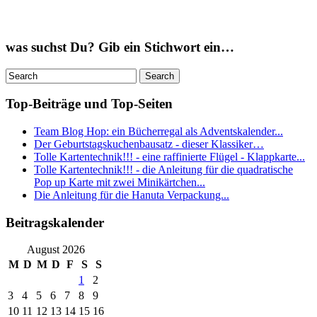
was suchst Du? Gib ein Stichwort ein…
Top-Beiträge und Top-Seiten
Team Blog Hop: ein Bücherregal als Adventskalender...
Der Geburtstagskuchenbausatz - dieser Klassiker…
Tolle Kartentechnik!!! - eine raffinierte Flügel - Klappkarte...
Tolle Kartentechnik!!! - die Anleitung für die quadratische
Pop up Karte mit zwei Minikärtchen...
Die Anleitung für die Hanuta Verpackung...
Beitragskalender
August 2026
M
D
M
D
F
S
S
1
2
3
4
5
6
7
8
9
10
11
12
13
14
15
16