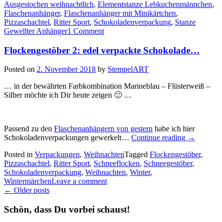
Ausgestochen weihnachtlich
,
Elementstanze Lebkuchenmännchen
,
Ritter
Flaschenanhänger
,
Flaschenanhänger mit Minikärtchen
,
Sport
Pizzaschachtel
,
Ritter Sport
,
Schokoladenverpackung
,
Stanze
Verpackung,
Gewellter Anhänger
1 Comment
eine
Flaschenanhänger
Flockengestöber 2: edel verpackte Schokolade…
mit
Minikärtchen
und
Posted on
2. November 2018
by
StempelART
zwei
Geschenkanhänger…“
… in der bewährten Farbkombination Marineblau – Flüsterweiß –
Silber möchte ich Dir heute zeigen 🙂 …
Passend zu den
Flaschenanhängern von gestern
habe ich hier
„Flockenge
Schokoladenverpackungen gewerkelt…
Continue reading
→
2:
Posted in
Verpackungen
,
Weihnachten
Tagged
Flockengestöber
,
edel
Pizzaschachtel
,
Ritter Sport
,
Schneeflocken
,
Schneegestöber
,
verpackte
Schokoladenverpackung
,
Weihnachten
,
Winter
,
Schokola
Wintermärchen
Leave a comment
Posts
←
Older posts
navigation
Schön, dass Du vorbei schaust!