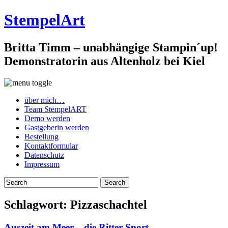
StempelArt
Britta Timm – unabhängige Stampin´up!
Demonstratorin aus Altenholz bei Kiel
über mich…
Team StempelART
Demo werden
Gastgeberin werden
Bestellung
Kontaktformular
Datenschutz
Impressum
Schlagwort:
Pizzaschachtel
Auszeit am Meer – die Ritter Sport