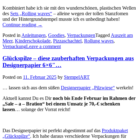
Kombiniert habe ich sie mit den wunderschönen, plastischen Wellen
des
Sets „Rolling waves“
– alleine wegen der tollen Stanzfomen
und der Hintergrundstempel musste ich es unbedingt haben!
„Diese
Continue reading
→
maritime
Posted in
Anleitungen
,
Goodies
,
Verpackungen
Tagged
Auszeit am
Schokoladenverpackung
Meer
,
Kinderschokolade
,
Pizzaschachtel
,
Rollung waves
,
mit
Verpackung
Leave a comment
der
Produktreihe
Glückspilze – diese zauberhaften Verpackungen aus
„Auszeit
am
Designerpapier 6×6″…
Meer“…“
Posted on
11. Februar 2025
by
StempelART
… lassen sich aus dem süßen
Designerpapier „Pilzwiese“
werkeln!
Aktuell kannst Du es Dir
noch bis Ende Februar im Rahmen der
„Sale – a – Bration“ bei einem Umsatz je 70,-€ schenken
lassen
… solange der Vorrat reicht!
Das Designerpapier ist perfekt abgestimmt auf das
Produktpaket
„Glückspilze“
. Ich habe daraus verschiedene Verpackungen für