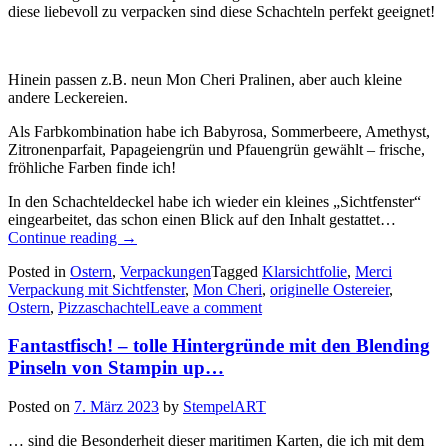
diese liebevoll zu verpacken sind diese Schachteln perfekt geeignet!
Hinein passen z.B. neun Mon Cheri Pralinen, aber auch kleine
andere Leckereien.
Als Farbkombination habe ich Babyrosa, Sommerbeere, Amethyst,
Zitronenparfait, Papageiengrün und Pfauengrün gewählt – frische,
fröhliche Farben finde ich!
In den Schachteldeckel habe ich wieder ein kleines „Sichtfenster“
eingearbeitet, das schon einen Blick auf den Inhalt gestattet…
„Kleinigkeit
Continue reading
→
vom
Posted in
Ostern
,
Verpackungen
Tagged
Klarsichtfolie
,
Merci
Osterhasen
Verpackung mit Sichtfenster
,
Mon Cheri
,
originelle Ostereier
,
–
Ostern
,
Pizzaschachtel
Leave a comment
diese
Mon
Fantastfisch! – tolle Hintergründe mit den Blending
Cheri
Verpackungen
Pinseln von Stampin up…
mit
Sichtfenster…“
Posted on
7. März 2023
by
StempelART
… sind die Besonderheit dieser maritimen Karten, die ich mit dem