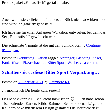
Produktpaket „Fantastfisch“ gestaltet habe.
Auch wenn sie vielleicht auf den ersten Blick nicht so wirken – sie
sind wirklich ganz fix gebastelt!
Ich habe sie für einen Anfänger Workshop entworfen, bei dem das
Set „Fantastfisch“ gewünscht war.
Die schnellste Variante ist die mit den Schildkröten…
Continue
„Fantastfisch!
reading
→
–
Posted in
Geburtstag
,
Karten
Tagged
Anfänger
,
Blending Pinsel
,
tolle
Fantastfisch
,
Pizzaschachtel
,
Ritter Sport
,
Wal
Leave a comment
Hintergründe
mit
Schattenspiele: diese Ritter Sport Verpackung…
den
Blending
Pinseln
Posted on
2. Februar 2021
by
StempelART
von
Stampin
… möchte ich Dir heute kurz zeigen!
up…“
Das Motiv kennst Du vielleicht inzwischen 😉 … ich habe schon
Tischkalender, Karten, Ribba Rahmen, Schokoladenaufzüge und
Kellnerblöcke mit diesem Design gestaltet! Die Beispiele dazu