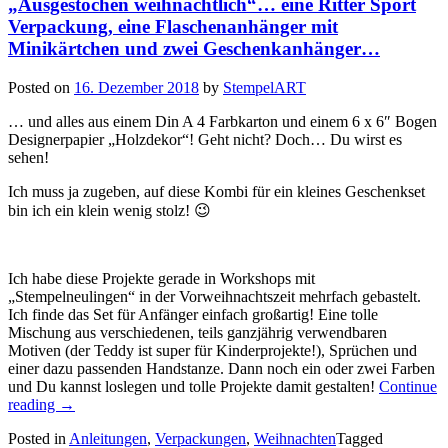
„Ausgestochen weihnachtlich“… eine Ritter Sport
Torte!
…“
Verpackung, eine Flaschenanhänger mit
Minikärtchen und zwei Geschenkanhänger…
Posted on
16. Dezember 2018
by
StempelART
… und alles aus einem Din A 4 Farbkarton und einem 6 x 6″ Bogen
Designerpapier „Holzdekor“! Geht nicht? Doch… Du wirst es
sehen!
Ich muss ja zugeben, auf diese Kombi für ein kleines Geschenkset
bin ich ein klein wenig stolz! 😉
Ich habe diese Projekte gerade in Workshops mit
„Stempelneulingen“ in der Vorweihnachtszeit mehrfach gebastelt.
Ich finde das Set für Anfänger einfach großartig! Eine tolle
Mischung aus verschiedenen, teils ganzjährig verwendbaren
Motiven (der Teddy ist super für Kinderprojekte!), Sprüchen und
einer dazu passenden Handstanze. Dann noch ein oder zwei Farben
und Du kannst loslegen und tolle Projekte damit gestalten!
Continue
„„Ausgestochen
reading
→
weihnachtlich“…
Posted in
Anleitungen
,
Verpackungen
,
Weihnachten
Tagged
eine