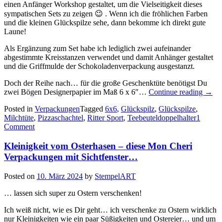
einen Anfänger Workshop gestaltet, um die Vielseitigkeit dieses
sympatischen Sets zu zeigen 😉 . Wenn ich die fröhlichen Farben
und die kleinen Glückspilze sehe, dann bekomme ich direkt gute
Laune!
Als Ergänzung zum Set habe ich lediglich zwei aufeinander
abgestimmte Kreisstanzen verwendet und damit Anhänger gestaltet
und die Griffmulde der Schokoladenverpackung ausgestanzt.
Doch der Reihe nach… für die große Geschenktüte benötigst Du
„Glüc
zwei Bögen Designerpapier im Maß 6 x 6″…
Continue reading
→
–
Posted in
Verpackungen
Tagged
6x6
,
Glückspilz
,
Glückspilze
,
diese
Milchtüte
,
Pizzaschachtel
,
Ritter Sport
,
Teebeuteldoppelhalter
1
zaube
Comment
Verp
aus
Kleinigkeit vom Osterhasen – diese Mon Cheri
Desig
6×6″
Verpackungen mit Sichtfenster…
…“
Posted on
10. März 2024
by
StempelART
… lassen sich super zu Ostern verschenken!
Ich weiß nicht, wie es Dir geht… ich verschenke zu Ostern wirklich
nur Kleinigkeiten wie ein paar Süßigkeiten und Ostereier… und um