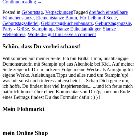
„Der
Continue reading
→
Geburtstagskuchenbausatz…“
Posted in
Geburtstag
,
Verpackungen
Tagged
dreifach einstellbare
Fähnchenstanze
,
Elementstanze Baum
,
Für Leib und Seele
,
Geburtstagsallerlei
,
Geburtstagskuchenbausatz
,
Geburtstagspuzzle
,
Party - Grüße
,
Stampin up
,
Stanze Etikettanhänger
,
Stanze
Wellenkreis
,
Worte die gut tun
Leave a comment
Schön, dass Du vorbei schaust!
Willkommen auf meiner Seite! Ich bin Britta Timm, unabhängige
Demonstratorin mit Stampin´up! aus Altenholz bei Kiel. Auf meiner
Seite zeige ich Dir in lockerer Folge meine Werke als Anregung für
eigene Werke, Anleitungen,Tipps und alles rund um Stampin´up!,
was mir sonst noch interessant erscheint ... Schau Dich gerne um,
ich hoffe, Du findest hier viel Inspirierendes... ...und ich freue mich
natürlich immer über einen Kommentar von Dir (gaaanz am Ende
eines Beitrags findest Du das Formular dafür ;-) ) !
Mein Flohmarkt
mein Online Shop