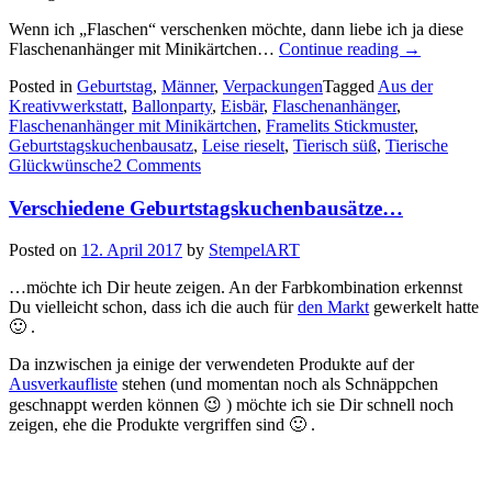
Wenn ich „Flaschen“ verschenken möchte, dann liebe ich ja diese
„Wenn
Flaschenanhänger mit Minikärtchen…
Continue reading
→
ein
Posted in
Geburtstag
,
Männer
,
Verpackungen
Tagged
Aus der
Eisbär
Kreativwerkstatt
,
Ballonparty
,
Eisbär
,
Flaschenanhänger
,
Geburtstag
Flaschenanhänger mit Minikärtchen
,
Framelits Stickmuster
,
hat…“
Geburtstagskuchenbausatz
,
Leise rieselt
,
Tierisch süß
,
Tierische
Glückwünsche
2 Comments
Verschiedene Geburtstagskuchenbausätze…
Posted on
12. April 2017
by
StempelART
…möchte ich Dir heute zeigen. An der Farbkombination erkennst
Du vielleicht schon, dass ich die auch für
den Markt
gewerkelt hatte
🙂 .
Da inzwischen ja einige der verwendeten Produkte auf der
Ausverkaufliste
stehen (und momentan noch als Schnäppchen
geschnappt werden können 😉 ) möchte ich sie Dir schnell noch
zeigen, ehe die Produkte vergriffen sind 🙂 .