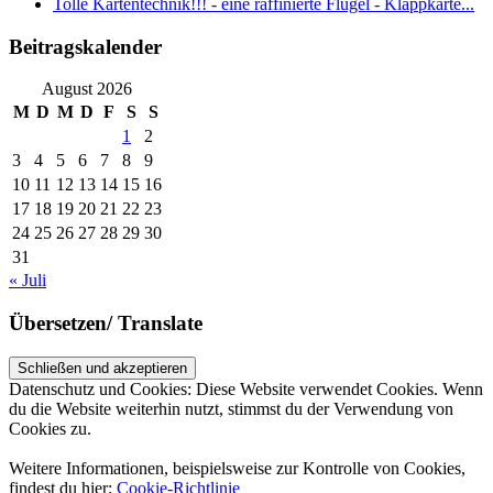
Tolle Kartentechnik!!! - eine raffinierte Flügel - Klappkarte...
Beitragskalender
August 2026
M
D
M
D
F
S
S
1
2
3
4
5
6
7
8
9
10
11
12
13
14
15
16
17
18
19
20
21
22
23
24
25
26
27
28
29
30
31
« Juli
Übersetzen/ Translate
Datenschutz und Cookies: Diese Website verwendet Cookies. Wenn
du die Website weiterhin nutzt, stimmst du der Verwendung von
Cookies zu.
Weitere Informationen, beispielsweise zur Kontrolle von Cookies,
findest du hier:
Cookie-Richtlinie