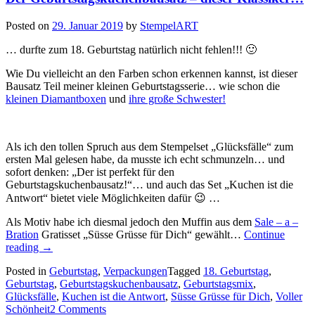
…“
Posted on
29. Januar 2019
by
StempelART
… durfte zum 18. Geburtstag natürlich nicht fehlen!!! 🙂
Wie Du vielleicht an den Farben schon erkennen kannst, ist dieser
Bausatz Teil meiner kleinen Geburtstagsserie… wie schon die
kleinen Diamantboxen
und
ihre große Schwester!
Als ich den tollen Spruch aus dem Stempelset „Glücksfälle“ zum
ersten Mal gelesen habe, da musste ich echt schmunzeln… und
sofort denken: „Der ist perfekt für den
Geburtstagskuchenbausatz!“… und auch das Set „Kuchen ist die
Antwort“ bietet viele Möglichkeiten dafür 😉 …
Als Motiv habe ich diesmal jedoch den Muffin aus dem
Sale – a –
Bration
Gratisset „Süsse Grüsse für Dich“ gewählt…
Continue
„Der
reading
→
Geburtstagskuchenbausatz
Posted in
Geburtstag
,
Verpackungen
Tagged
18. Geburtstag
,
–
Geburtstag
,
Geburtstagskuchenbausatz
,
Geburtstagsmix
,
dieser
Glücksfälle
,
Kuchen ist die Antwort
,
Süsse Grüsse für Dich
,
Voller
Klassiker…“
Schönheit
2 Comments