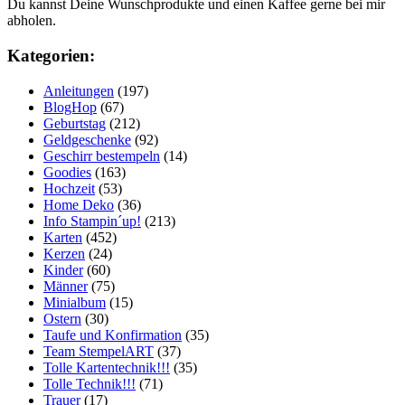
Du kannst Deine Wunschprodukte und einen Kaffee gerne bei mir
abholen.
Kategorien:
Anleitungen
(197)
BlogHop
(67)
Geburtstag
(212)
Geldgeschenke
(92)
Geschirr bestempeln
(14)
Goodies
(163)
Hochzeit
(53)
Home Deko
(36)
Info Stampin´up!
(213)
Karten
(452)
Kerzen
(24)
Kinder
(60)
Männer
(75)
Minialbum
(15)
Ostern
(30)
Taufe und Konfirmation
(35)
Team StempelART
(37)
Tolle Kartentechnik!!!
(35)
Tolle Technik!!!
(71)
Trauer
(17)