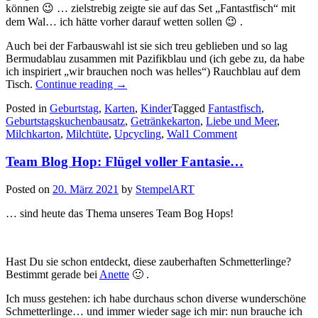
können 😉 … zielstrebig zeigte sie auf das Set „Fantastfisch“ mit
dem Wal… ich hätte vorher darauf wetten sollen 😉 .
Auch bei der Farbauswahl ist sie sich treu geblieben und so lag
Bermudablau zusammen mit Pazifikblau und (ich gebe zu, da habe
ich inspiriert „wir brauchen noch was helles“) Rauchblau auf dem
„Fantastfisch!…
Tisch.
Continue reading
→
diese
Posted in
Geburtstag
,
Karten
,
Kinder
Tagged
Fantastfisch
,
tollen
Geburtstagskuchenbausatz
,
Getränkekarton
,
Liebe und Meer
,
Anfängerprojekte…“
Milchkarton
,
Milchtüte
,
Upcycling
,
Wal
1 Comment
Team Blog Hop: Flügel voller Fantasie…
Posted on
20. März 2021
by
StempelART
… sind heute das Thema unseres Team Bog Hops!
Hast Du sie schon entdeckt, diese zauberhaften Schmetterlinge?
Bestimmt gerade bei
Anette
🙂 .
Ich muss gestehen: ich habe durchaus schon diverse wunderschöne
Schmetterlinge… und immer wieder sage ich mir: nun brauche ich