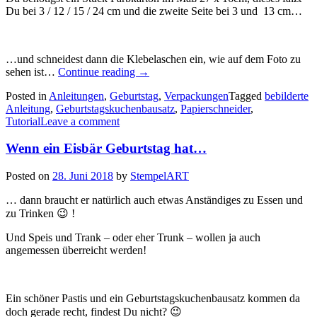
Du bei 3 / 12 / 15 / 24 cm und die zweite Seite bei 3 und 13 cm…
…und schneidest dann die Klebelaschen ein, wie auf dem Foto zu
„Die
sehen ist…
Continue reading
→
Anleitung
Posted in
Anleitungen
,
Geburtstag
,
Verpackungen
Tagged
bebilderte
für
Anleitung
,
Geburtstagskuchenbausatz
,
Papierschneider
,
den
Tutorial
Leave a comment
Geburtstagskuchenbausatz…“
Wenn ein Eisbär Geburtstag hat…
Posted on
28. Juni 2018
by
StempelART
… dann braucht er natürlich auch etwas Anständiges zu Essen und
zu Trinken 😉 !
Und Speis und Trank – oder eher Trunk – wollen ja auch
angemessen überreicht werden!
Ein schöner Pastis und ein Geburtstagskuchenbausatz kommen da
doch gerade recht, findest Du nicht? 😉