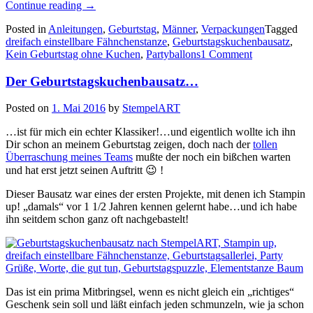
„Heute
Continue reading
→
ist
Posted in
Anleitungen
,
Geburtstag
,
Männer
,
Verpackungen
Tagged
Dein
dreifach einstellbare Fähnchenstanze
,
Geburtstagskuchenbausatz
,
Tag!…“
Kein Geburtstag ohne Kuchen
,
Partyballons
1 Comment
Der Geburtstagskuchenbausatz…
Posted on
1. Mai 2016
by
StempelART
…ist für mich ein echter Klassiker!…und eigentlich wollte ich ihn
Dir schon an meinem Geburtstag zeigen, doch nach der
tollen
Überraschung meines Teams
mußte der noch ein bißchen warten
und hat erst jetzt seinen Auftritt 😉 !
Dieser Bausatz war eines der ersten Projekte, mit denen ich Stampin
up! „damals“ vor 1 1/2 Jahren kennen gelernt habe…und ich habe
ihn seitdem schon ganz oft nachgebastelt!
Das ist ein prima Mitbringsel, wenn es nicht gleich ein „richtiges“
Geschenk sein soll und läßt einfach jeden schmunzeln, wie ja schon