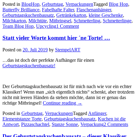
Posted in
BlogHop
,
Geburtstag
,
Verpackungen
Tagged
Blog Hop
,
Hop:
Butterfly Brilliance
,
Fabelhafte Falter
,
Flaschenanhänger
,
Flügel
Geburtstagskuchenbausatz
,
Getränkekarton
,
kleine Geschenke
,
voller
Milchkarton
,
Milchtüte
,
Mitbringsel
,
Schmetterling
,
Schmetterlinge
,
Fantasie…“
Team Blog Hop
,
Upcycling
1 Comment
Statt vieler Worte kommt hier ´ne Torte! …
Posted on
20. Juli 2019
by
StempelART
…das ist doch der perfekte Aufhänger für einen
Geburtstagskuchenbausatz!
Der Geburtstagskuchenbausatz ist für mich nach wie vor ein echter
Klassiker! Wenn man „sich eigentlich nichts“ schenkt, aber trotzdem
nicht mit leeren Händen da stehen möchte, dann ist er genau das
„Statt
richtige Mitbringsel!
Continue reading
→
vieler
Posted in
Geburtstag
,
Verpackungen
Tagged
Anfänger
,
Worte
Elementstanze Torte
,
Geburtstagskuchenbausatz
,
Kuchen ist die
kommt
Antwort
,
Pizzaschachtel
,
Stanze Sonne
,
Verpackung
2 Comments
hier
´ne
Der Geburtstagskuchenbausatz – dieser Klassiker…
Torte!