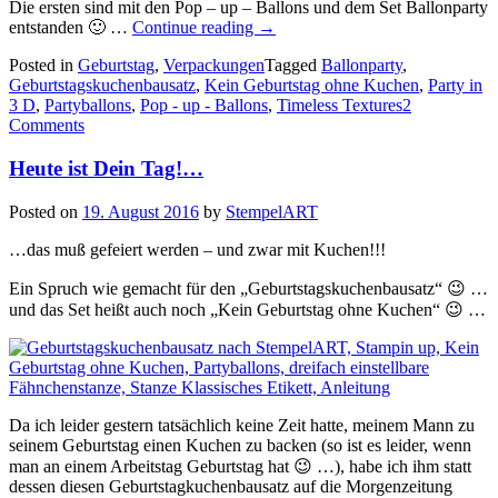
Die ersten sind mit den Pop – up – Ballons und dem Set Ballonparty
„Verschiedene
entstanden 🙂 …
Continue reading
→
Geburtstagskuchenbausätze…“
Posted in
Geburtstag
,
Verpackungen
Tagged
Ballonparty
,
Geburtstagskuchenbausatz
,
Kein Geburtstag ohne Kuchen
,
Party in
3 D
,
Partyballons
,
Pop - up - Ballons
,
Timeless Textures
2
Comments
Heute ist Dein Tag!…
Posted on
19. August 2016
by
StempelART
…das muß gefeiert werden – und zwar mit Kuchen!!!
Ein Spruch wie gemacht für den „Geburtstagskuchenbausatz“ 😉 …
und das Set heißt auch noch „Kein Geburtstag ohne Kuchen“ 😉 …
Da ich leider gestern tatsächlich keine Zeit hatte, meinem Mann zu
seinem Geburtstag einen Kuchen zu backen (so ist es leider, wenn
man an einem Arbeitstag Geburtstag hat 😉 …), habe ich ihm statt
dessen diesen Geburtstagkuchenbausatz auf die Morgenzeitung