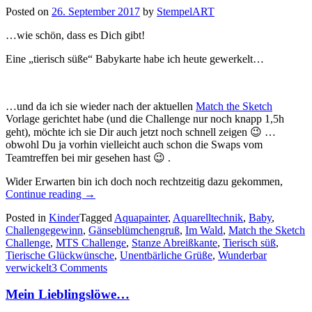
Posted on
26. September 2017
by
StempelART
…wie schön, dass es Dich gibt!
Eine „tierisch süße“ Babykarte habe ich heute gewerkelt…
…und da ich sie wieder nach der aktuellen
Match the Sketch
Vorlage gerichtet habe (und die Challenge nur noch knapp 1,5h
geht), möchte ich sie Dir auch jetzt noch schnell zeigen 😉 …
obwohl Du ja vorhin vielleicht auch schon die Swaps vom
Teamtreffen bei mir gesehen hast 😉 .
Wider Erwarten bin ich doch noch rechtzeitig dazu gekommen,
„Hallo
Continue reading
→
Baby…“
Posted in
Kinder
Tagged
Aquapainter
,
Aquarelltechnik
,
Baby
,
Challengegewinn
,
Gänseblümchengruß
,
Im Wald
,
Match the Sketch
Challenge
,
MTS Challenge
,
Stanze Abreißkante
,
Tierisch süß
,
Tierische Glückwünsche
,
Unentbärliche Grüße
,
Wunderbar
verwickelt
3 Comments
Mein Lieblingslöwe…