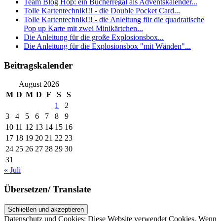
Team Blog Hop: ein Bücherregal als Adventskalender...
Tolle Kartentechnik!!! - die Double Pocket Card...
Tolle Kartentechnik!!! - die Anleitung für die quadratische
Pop up Karte mit zwei Minikärtchen...
Die Anleitung für die große Explosionsbox...
Die Anleitung für die Explosionsbox "mit Wänden"...
Beitragskalender
August 2026
M
D
M
D
F
S
S
1
2
3
4
5
6
7
8
9
10
11
12
13
14
15
16
17
18
19
20
21
22
23
24
25
26
27
28
29
30
31
« Juli
Übersetzen/ Translate
Datenschutz und Cookies: Diese Website verwendet Cookies. Wenn