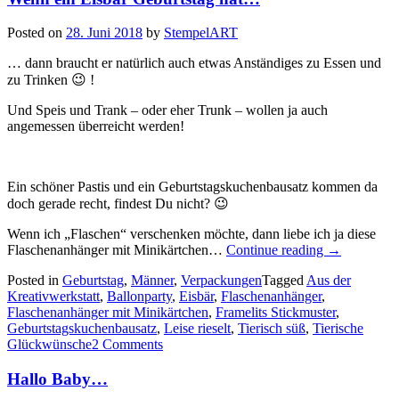
Posted on
28. Juni 2018
by
StempelART
… dann braucht er natürlich auch etwas Anständiges zu Essen und
zu Trinken 😉 !
Und Speis und Trank – oder eher Trunk – wollen ja auch
angemessen überreicht werden!
Ein schöner Pastis und ein Geburtstagskuchenbausatz kommen da
doch gerade recht, findest Du nicht? 😉
Wenn ich „Flaschen“ verschenken möchte, dann liebe ich ja diese
„Wenn
Flaschenanhänger mit Minikärtchen…
Continue reading
→
ein
Posted in
Geburtstag
,
Männer
,
Verpackungen
Tagged
Aus der
Eisbär
Kreativwerkstatt
,
Ballonparty
,
Eisbär
,
Flaschenanhänger
,
Geburtstag
Flaschenanhänger mit Minikärtchen
,
Framelits Stickmuster
,
hat…“
Geburtstagskuchenbausatz
,
Leise rieselt
,
Tierisch süß
,
Tierische
Glückwünsche
2 Comments
Hallo Baby…