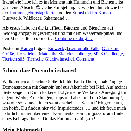
Irgendwie habe ich es im Moment mit Hummeln und Bienen…ist
gar keine Absicht 😉 …die Farbgebung ist wieder ähnlich wie bei
der
Hummelgeburtstagskarte
und den
Sumsi mit Po Karten
–
Currygelb, Wildleder, Saharasand…
Als erstes habe ich die knuffigen Bärchen und Bienchen auf
Seidenglanzpapier gestempelt und mit dem Wassertankpinsel und
„Gaaanz
den Mischstiften coloriert…
Continue reading
→
viele
Posted in
Karten
Tagged
Einweckgläser für alle Fälle
,
Glasklare
Honigbienchen…“
Grüße
,
Holzdielen
,
Match the Sketch Challenge
,
MTS Challenge
,
Tierisch süß
,
Tierische Glückwünsche
1 Comment
Schön, dass Du vorbei schaust!
Willkommen auf meiner Seite! Ich bin Britta Timm, unabhängige
Demonstratorin mit Stampin´up! aus Altenholz bei Kiel. Auf meiner
Seite zeige ich Dir in lockerer Folge meine Werke als Anregung für
eigene Werke, Anleitungen,Tipps und alles rund um Stampin´up!,
was mir sonst noch interessant erscheint ... Schau Dich gerne um,
ich hoffe, Du findest hier viel Inspirierendes... ...und ich freue mich
natürlich immer über einen Kommentar von Dir (gaaanz am Ende
eines Beitrags findest Du das Formular dafür ;-) ) !
Mein Flohmarkt