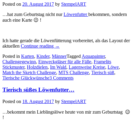
Posted on
20. August 2017
by
StempelART
…hat zum Geburtstag nicht nur
Löwenfutter
bekommen, sondern
auch eine Karte 😉 !
Ich hatte gerade die Löwenfütterung vorbereitet, als das Layout der
„Mein
aktuellen
Continue reading
→
Lieblingslöwe…“
Posted in
Karten
,
Kinder
,
Männer
Tagged
Aquapainter
,
Challengegewinn
,
Einweckgläser für alle Fälle
,
Framelits
Stickmuster
,
Holzdielen
,
Im Wald
,
Lagenweise Kreise
,
Löwe
,
Match the Sketch Challenge
,
MTS Challenge
,
Tierisch süß
,
Tierische Glückwünsche
3 Comments
Tierisch süßes Löwenfutter…
Posted on
18. August 2017
by
StempelART
…bekommt mein Lieblingslöwe heute von mir zum Geburtstag 😉
!