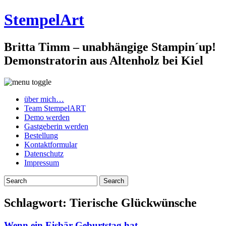
StempelArt
Britta Timm – unabhängige Stampin´up!
Demonstratorin aus Altenholz bei Kiel
über mich…
Team StempelART
Demo werden
Gastgeberin werden
Bestellung
Kontaktformular
Datenschutz
Impressum
Schlagwort:
Tierische Glückwünsche
Wenn ein Eisbär Geburtstag hat…