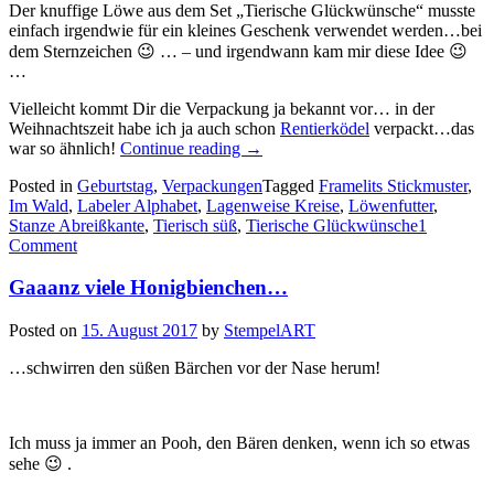
Der knuffige Löwe aus dem Set „Tierische Glückwünsche“ musste
einfach irgendwie für ein kleines Geschenk verwendet werden…bei
dem Sternzeichen 😉 … – und irgendwann kam mir diese Idee 😉
…
Vielleicht kommt Dir die Verpackung ja bekannt vor… in der
Weihnachtszeit habe ich ja auch schon
Rentierködel
verpackt…das
„Tierisch
war so ähnlich!
Continue reading
→
süßes
Posted in
Geburtstag
,
Verpackungen
Tagged
Framelits Stickmuster
,
Löwenfutter…“
Im Wald
,
Labeler Alphabet
,
Lagenweise Kreise
,
Löwenfutter
,
Stanze Abreißkante
,
Tierisch süß
,
Tierische Glückwünsche
1
Comment
Gaaanz viele Honigbienchen…
Posted on
15. August 2017
by
StempelART
…schwirren den süßen Bärchen vor der Nase herum!
Ich muss ja immer an Pooh, den Bären denken, wenn ich so etwas
sehe 😉 .