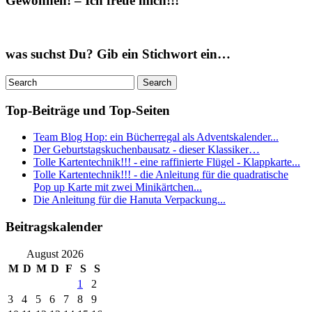
Gewonnen! – Ich freue mich!!!
was suchst Du? Gib ein Stichwort ein…
Top-Beiträge und Top-Seiten
Team Blog Hop: ein Bücherregal als Adventskalender...
Der Geburtstagskuchenbausatz - dieser Klassiker…
Tolle Kartentechnik!!! - eine raffinierte Flügel - Klappkarte...
Tolle Kartentechnik!!! - die Anleitung für die quadratische
Pop up Karte mit zwei Minikärtchen...
Die Anleitung für die Hanuta Verpackung...
Beitragskalender
August 2026
M
D
M
D
F
S
S
1
2
3
4
5
6
7
8
9