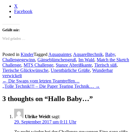
X
Facebook
Gefällt mir:
Wird geladen …
Posted in
Kinder
Tagged
Aquapainter
,
Aquarelltechnik
,
Baby
,
Challengegewinn
,
Gänseblümchengruß
,
Im Wald
,
Match the Sketch
Challenge
,
MTS Challenge
,
Stanze Abreißkante
,
Tierisch süß
,
Tierische Glückwünsche
,
Unentbärliche Grüße
,
Wunderbar
verwickelt
Post
←
Die Swaps vom letzten Teamtreffen…
„Tolle Technik!!! – Die Paper Tearing Technik…
→
navigation
3 thoughts on “
Hallo Baby…
”
Ulrike Weidt
sagt:
29. September 2017 um 0:11 Uhr
Zu recht wieder bei der Challenge gewonnen Eine ganz süße